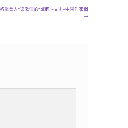
格聚會人”梁漱溟的“謎底”–文史–中國作家網