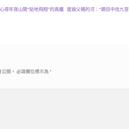
下
心得年夜山間“貼地飛翔”的高鐵
度過父親的河：“題目中找九宮
一
篇
文
章:
會公開。
必填欄位標示為
*