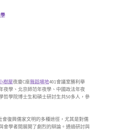
教學
小樹屋
夜廈C座
舞蹈場地
401會議室勝利舉
年夜學、北京師范年夜學、中國政法年夜
學哲學院博士生和碩士研討生共50多人，參
社會復興儒家文明的多種途徑，尤其是對儒
與會學者間展開了劇烈的辯論。通過研討與