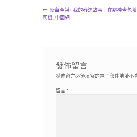
文
上
新華全媒+·我的春運故事｜在黔桂查包養
一
司機_中國網
章
篇
導
文
章:
覽
發佈留言
發佈留言必須填寫的電子郵件地址不
留言
*