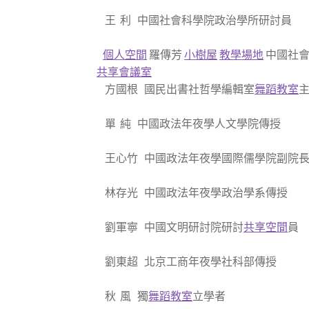
王 利 中國社會科學院政治學所研討員
個人空間
羅傳芳
小樹屋
教學場地
中國社會
共享會議室
方國根 國民出書社哲學編輯室
舞蹈教室
單 純 中國政法年夜學人文學院傳授
王心竹 中國政法年夜學國際儒學院副院長
林存光 中國政法年夜學政治學系傳授
劉軍寧 中國文明研討院研討
共享空間
員
劉東超 北京工商年夜學社科部傳授
秋 風 獨
舞蹈教室
立學者