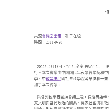
“
來源
會議室出租
：孔子在線
時間：2011-9-20
2011年9月17日，“百年辛亥 儒家百年——
行。本次會議由中國國民年夜學哲學院和中
學、中
教學場地
國社會科學院等單位和一些
加了本次會議。
與會列位學者圍繞會議主題，從經典詮釋、
家文明與當代政治的關系、儒家社團與孔教
辯論，列位學者對儒家文明復興的現實路徑