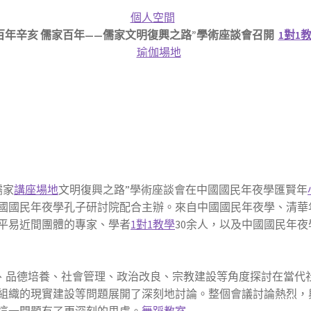
個人空間
百年辛亥 儒家百年——儒家文明復興之路”學術座談會召開
1對1
瑜伽場地
儒家
講座場地
文明復興之路”學術座談會在中國國民年夜學匯賢年
國國民年夜學孔子研討院配合主辦。來自中國國民年夜學、清華
平易近間團體的專家、學者
1對1教學
30余人，以及中國國民年夜
品德培養、社會管理、政治改良、宗教建設等角度探討在當代
組織的現實建設等問題展開了深刻地討論。整個會議討論熱烈，
這一問題有了更深刻的思慮。
舞蹈教室