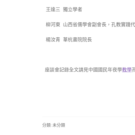
王達三 獨立學者
柳河東 山西省儒學會副會長，孔教實踐
楊汝青 葦杭書院院長
座談會記錄全文請見中國國民年夜學
教學
孔
分類: 未分類