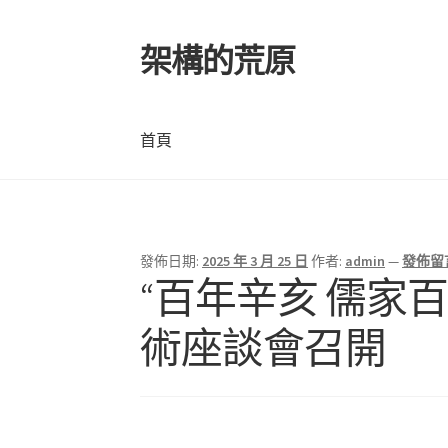
架構的荒原
跳
跳
至
至
導
主
覽
要
首頁
列
內
容
首頁
發佈日期:
2025 年 3 月 25 日
作者:
admin
—
發佈留
“百年辛亥 儒家
術座談會召開