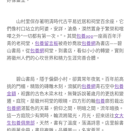
好像畫里。
山村里保存著明清時代古平易近居和祠堂百余座，它
們像村口站立的阿婆，安詳，滄桑，漠然置身于繁榮和喧
嘩之外“一切都有第一次。”。其間
包養app
一座兩百年汗
青的老祠堂，
包養留言板
被奇妙喬妝
包養網
為書店——碧
山書局。從
包養網
祠堂，到書店，看似小小的轉變，實則
將徽州人們的心坎世界和精力生涯完善合體。
碧山書局，隱于偏僻小村，卻異常年夜氣。百年前高
挑的門楣，精致的磚雕木刻，滑膩的
包養網
青石空中
包養
金額
，袒露的古色木梁木柱，無聲訴說著歲月的更迭和變
遷。庭院，是徽州祠堂的眼睛，四方形的輪
包養
廓剪裁出
包養網
湛藍色的天幕，俯仰之間，明暗之間，流年暗換。
這一方庭院少有閑時，輪流將陽光，月光，迎來送往
女大
生包養俱樂部
，天然，書有了溫度，落滿詩意。店里躲書
約兩萬余冊，書目複雜，品種單一，名家薈萃。