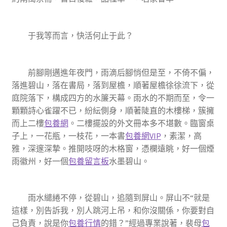
于我等而言，快活何止于此？
前腳剛邁進年夜門，雨滴后腳悄但是至，不倚不偏，
落進碧山，落在書局，落到屋檐，順著屋檐徐徐流下，從
庭院落下，構成四方的水簾天幕。雨水的不期而至，令一
顆顆詩心雀躍不已，紛紜側身，順著陡直的木樓梯，簇擁
而上二樓
包養網
。二樓擺設的外文冊本多不堪數。臨窗桌
子上，一花瓶，一枝花，一本書
包養網VIP
，素潔，高
雅，深邃深摯。推開吱呀的木格窗，憑欄遠眺，好一個煙
雨徽州，好一個
包養留言板
水墨碧山。
雨水繾綣不停，從碧山，追隨到屏山。屏山不“就是
這樣，別告訴我，別人跳河上吊，和你沒關係，你要對自
己負責，說是你
包養行情
的錯？”經過專業說著，裴母
包