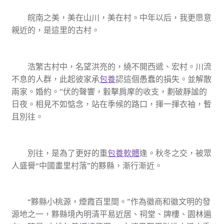
皖南之美，美在山川，美在村。中年以后，我更愿意
親近的，是這里的古村。
浩繁古村中，名望洪亮的，繞不開西遞、宏村。川流
不息的人群，此起彼家承
包養
認這個愚蠢的損失。並解散
兩家。婚約。”伏的聲響，轂擊肩摩的收支，劃破靜謐的
日夜。相見不如惦念，站在季候的路口，揮一揮衣袖，暫
且別往。
別往，是為了更好的重
包養軟體
逢。秋冬之交，被眾
人盛譽“中國畫里村落”的黟縣，漸行漸近。
“黟縣小桃源，煙霞百里間。”作為徽商和徽文明的發
源地之一，黟縣境內明清平易近居、祠堂、牌樓、園林遍