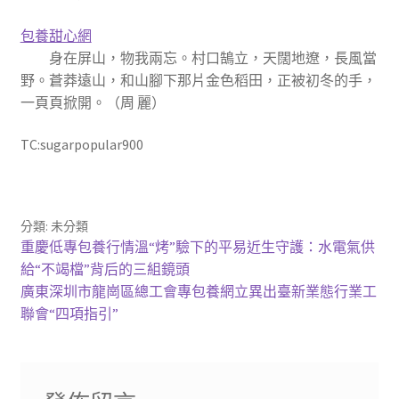
包養甜心網
身在屏山，物我兩忘。村口鵠立，天闊地遼，長風當
野。蒼莽遠山，和山腳下那片金色稻田，正被初冬的手，
一頁頁掀開。（周 麗）
TC:sugarpopular900
分類: 未分類
文
上
重慶低專包養行情溫“烤”驗下的平易近生守護：水電氣供
一
給“不竭檔”背后的三組鏡頭
章
篇
下
廣東深圳市龍崗區總工會專包養網立異出臺新業態行業工
導
文
一
聯會“四項指引”
章:
篇
覽
文
章: