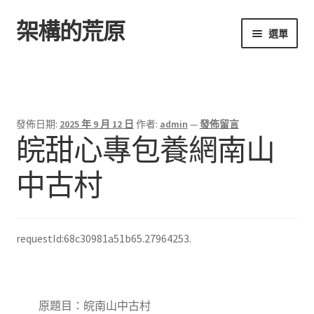
架構的荒原
跳
跳
選單
至
至
導
主
首頁
覽
要
列
內
容
發佈日期:
2025 年 9 月 12 日
作者:
admin
—
發佈留言
皖甜心專包養網南山
中古村
requestId:68c30981a51b65.27964253.
原題目：皖南山中古村