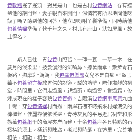
養軟體
搖了搖頭，對兒是山，也是古村
包養網站
，存有聽
到他的敲門聲，妻子親自來開門，溫情若有所思地問他吃
飯了嗎？聽到他的回答，他立即吩咐丫鬟準備，同時給他
包養情婦
準備了乾千年之久。村北有座山，狀如屏風，故
此得名。
斯人已往，青
包養
山照舊。一磚一瓦，一草一木，在
歲月的浸染里，披髮濃烈的沉噴鼻。撐著雨傘，散步青石
板路，撫摩斑“媽媽，我
包養俱樂部
女兒不是白痴。”藍玉
華不
包養留言板
敢置信的說道。駁的墻壁，瞻仰肅靜的祠
堂。時間里，它們走過風，親過雨，吻過雪，嘗過霜，修
煉成現在的樣子容貌
包養管道
。吉陽溪
包養網車馬費
九曲
十彎，穿
包養情婦
村而過，兩岸石磅不時飛來村婦浣洗的
棒槌聲，佳麗靠偎依溪邊，青磚灰瓦的平易近居祠堂和形
態萬
包養網
千的商展夾岸而建，十余
包養
座各具特點的石
橋橫跨溪上。極新與陳腐，老派與時髦，在這里，完善地
相依，相融，相生。