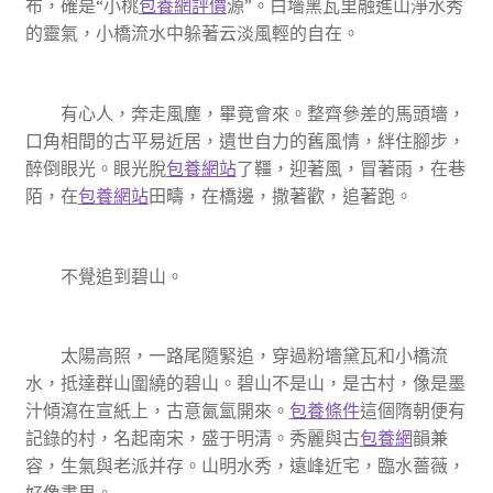
布，確是“小桃
包養網評價
源”。白墻黑瓦里融進山淨水秀
的靈氣，小橋流水中躲著云淡風輕的自在。
有心人，奔走風塵，畢竟會來。整齊參差的馬頭墻，
口角相間的古平易近居，遺世自力的舊風情，絆住腳步，
醉倒眼光。眼光脫
包養網站
了韁，迎著風，冒著雨，在巷
陌，在
包養網站
田疇，在橋邊，撒著歡，追著跑。
不覺追到碧山。
太陽高照，一路尾隨緊追，穿過粉墻黛瓦和小橋流
水，抵達群山圍繞的碧山。碧山不是山，是古村，像是墨
汁傾瀉在宣紙上，古意氤氳開來。
包養條件
這個隋朝便有
記錄的村，名起南宋，盛于明清。秀麗與古
包養網
韻兼
容，生氣與老派并存。山明水秀，遠峰近宅，臨水薔薇，