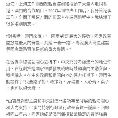
浙江、上海工作期間都親自謀劃和推動了大量內地同香
港、澳門的合作項目。2007年到中央工作后，我分管港澳
工作，全面了解這方面的情況。在這個過程中，我結識了
很多港澳朋友。”
“對香港、澳門來說，‘一國兩制’是最大的優勢，國家改革
開放是最大的舞臺，共建‘一帶一路’、粵港澳大灣區建設
等國家戰略實施是新的重大機遇。”
在習近平總書記關心支持下，中央充分考慮澳門的地位作
用，在謀劃推進國家整體發展戰略時鼓勵澳門主動參與、
積極融入。在中央政府和祖國內地的有力托舉下，澳門生
動詮釋了“只要路子對、政策好、身段靈、人心齊，桌子
上也可以唱大戲”。
“由衷感謝習主席和中央對澳門各項事業發展的親切關心
和大力支持。”澳門特別行政區行政長官賀一誠說，回歸
祖國25年來，國家始終是澳門保持繁榮穩定的最堅強后