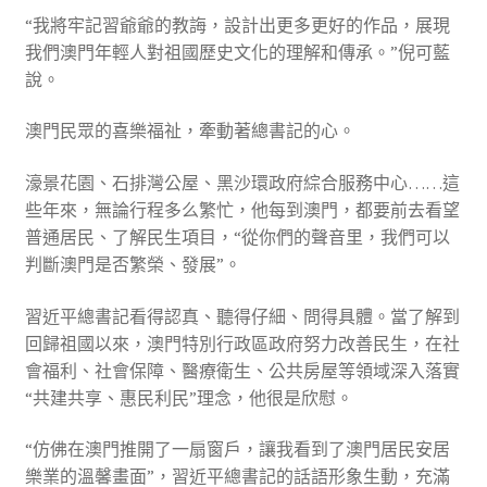
“我將牢記習爺爺的教誨，設計出更多更好的作品，展現
我們澳門年輕人對祖國歷史文化的理解和傳承。”倪可藍
說。
澳門民眾的喜樂福祉，牽動著總書記的心。
濠景花園、石排灣公屋、黑沙環政府綜合服務中心……這
些年來，無論行程多么繁忙，他每到澳門，都要前去看望
普通居民、了解民生項目，“從你們的聲音里，我們可以
判斷澳門是否繁榮、發展”。
習近平總書記看得認真、聽得仔細、問得具體。當了解到
回歸祖國以來，澳門特別行政區政府努力改善民生，在社
會福利、社會保障、醫療衛生、公共房屋等領域深入落實
“共建共享、惠民利民”理念，他很是欣慰。
“仿佛在澳門推開了一扇窗戶，讓我看到了澳門居民安居
樂業的溫馨畫面”，習近平總書記的話語形象生動，充滿