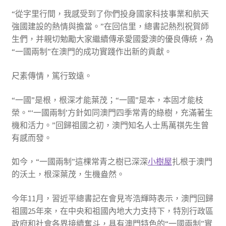
“從字里行間，我感受到了你們投身國家科技事業和航天
強國建設的熱情與擔當。”在回信里，總書記熱烈祝賀師
生們，并親切勉勵大家繼續傳承愛國愛澳的優良傳統，為
“一國兩制”在澳門的成功實踐作出新的貢獻。
尺素傳情，篤行致遠。
“一國”是根，根深才能葉茂；“一國”是本，本固才能枝
榮。“‘一國兩制’方針如同澳門四季常青的綠樹，充滿著生
機和活力。”回歸祖國之初，澳門知名人士馬萬祺先生曾
有感而發。
如今，“一國兩制”這棵常青之樹已深深
小樹屋
扎根于澳門
的沃土，根深葉茂，生機盎然。
今年11月，習近平總書記在會見岑浩輝時表示，澳門回歸
祖國25年來，在中央和祖國內地大力支持下，特別行政區
政府和社會各界接續奮斗，具有澳門特色的“一國兩制”實