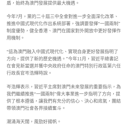
盾，始終為澳門發展提供最大機遇。
今年7月，黨的二十屆三中全會對進一步全面深化改革、
推進中國式現代化作出系統部署，強調要發揮“一國兩制”
制度優勢，健全香港、澳門在國家對外開放中更好發揮作
用機制。
“這為澳門融入中國式現代化、實現自身更好發展指明了
方向，提供了新的歷史機遇。”今年11月，習近平總書記
在會見新當選并獲中央政府任命的澳門特別行政區第六任
行政長官岑浩輝時說。
岑浩輝表示，習近平主席對澳門未來發展的重要指示，為
我們繼續推進“一國兩制”偉大事業進一步指明了方向，提
供了根本遵循，讓我們有充分的信心、決心和底氣，團結
帶領澳門社會各界接續奮斗。
潮涌海天闊，風勁好揚帆。