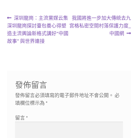
文
上
下
深圳龍崗：主流黨媒云集
我國將進一步加大傳統去九
一
一
深圳龍崗探討臺包養心得塑
宮格私密空間村落保護力度_
章
篇
篇
造主流輿論新格式講好“中國
中國網
導
文
文
故事” 與世界連接
章:
章:
覽
發佈留言
發佈留言必須填寫的電子郵件地址不會公開。
必
填欄位標示為
*
留言
*