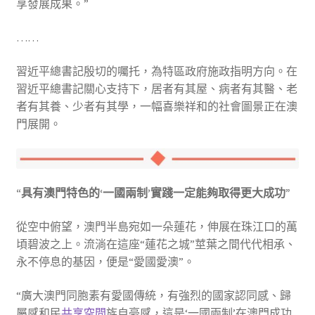
享發展成果。”
……
習近平總書記殷切的囑托，為特區政府施政指明方向。在
習近平總書記關心支持下，居者有其屋、病者有其醫、老
者有其養、少者有其學，一幅喜樂祥和的社會圖景正在澳
門展開。
“具有澳門特色的‘一國兩制’實踐一定能夠取得更大成功”
從空中俯望，澳門半島宛如一朵蓮花，伸展在珠江口的萬
頃碧波之上。流淌在這座“蓮花之城”莖葉之間代代相承、
永不停息的基因，便是“愛國愛澳”。
“廣大澳門同胞素有愛國傳統，有強烈的國家認同感、歸
屬感和民
共享空間
族自豪感，這是‘一國兩制’在澳門成功