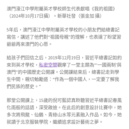
澳門濠江中學附屬英才學校師生代表獻唱《我的祖國》
（2024年10月17日攝）。新華社發（張金加 攝）
5年后，澳門濠江中學附屬英才學校的小朋友們給總書記
寫信，講述了他們對“祖國母親”的理解，也表達了盼望習
爺爺再來澳門的心愿。
給孩子們回信之后，2019年12月19日，習近平總書記如約
來到英才學校，
私密空間
觀摩了一堂主題為“‘一國兩制’與
澳門”的中國歷史公開課。公開課結束后，總書記走到學
生中間，親切勉勵道：“作為一個中國人，一定要了解我
們民族的歷史。”
那堂公開課上，15歲的倪可藍認真聆聽習近平總書記春風
化雨般的話語，深受啟迪。在此后的創意設計比賽中，她
多次將飛龍、仙鶴、青綠山水等元素融入作品。如今，她
就讀于北京服裝學院，繼續追求設計藝術之夢。