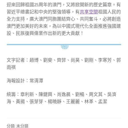
迎來回歸祖國25周年的澳門，又將掀開新的歷史篇章。有
習近平總書記和中央的堅強領導，有
共享空間
祖國人民的
全力支持，廣大澳門同胞團結齊心、共同奮斗，必將創造
澳門更加美好的未來，為以中國式現代化全面推進強國建
設、民族復興偉業作出新的更大貢獻！
文字記者：趙博、劉斐、齊菲、尚昊、劉剛、李寒芳、郭
雨祺
海報設計：常清潭
統籌：章利新、陳鍵興、肖逸晨、劉暢、周文其、吳濟
海、黃揚、張芽芽、楊曉靜、王麗麗、林革、孟潔
分類: 未分類