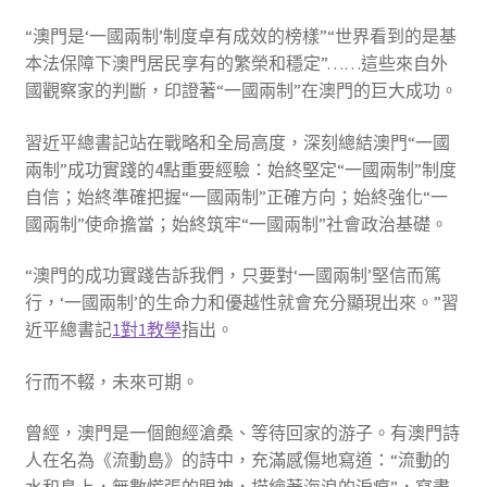
“澳門是‘一國兩制’制度卓有成效的榜樣”“世界看到的是基
本法保障下澳門居民享有的繁榮和穩定”……這些來自外
國觀察家的判斷，印證著“一國兩制”在澳門的巨大成功。
習近平總書記站在戰略和全局高度，深刻總結澳門“一國
兩制”成功實踐的4點重要經驗：始終堅定“一國兩制”制度
自信；始終準確把握“一國兩制”正確方向；始終強化“一
國兩制”使命擔當；始終筑牢“一國兩制”社會政治基礎。
“澳門的成功實踐告訴我們，只要對‘一國兩制’堅信而篤
行，‘一國兩制’的生命力和優越性就會充分顯現出來。”習
近平總書記
1對1教學
指出。
行而不輟，未來可期。
曾經，澳門是一個飽經滄桑、等待回家的游子。有澳門詩
人在名為《流動島》的詩中，充滿感傷地寫道：“流動的