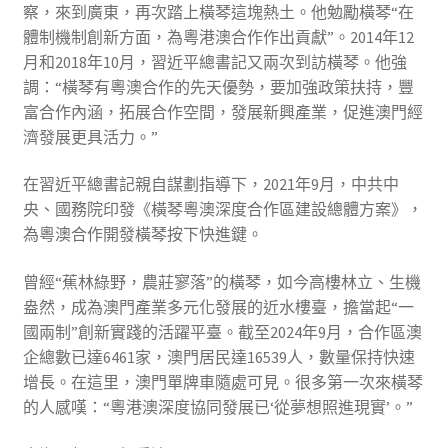
察，來到廣東，再次踏上橫琴這塊熱土。他勉勵橫琴“在
體制機制創新方面，為粵港澳合作作出貢獻”。2014年12
月和2018年10月，習近平總書記又兩次到訪橫琴。他強
調：“橫琴有粵澳合作的先天優勢，要加強政策扶持，豐
富合作內涵，拓展合作空間，發展新興產業，促進澳門經
濟發展更具活力。”
在習近平總書記親自謀劃指導下，2021年9月，中共中
央、國務院印發《橫琴粵澳深度合作區建設總體方案》，
為粵澳合作開發橫琴按下快進鍵。
曾經“蕉林綠野，農莊寥落”的橫琴，如今高樓林立、生機
盎然，成為澳門產業多元化發展的近水樓臺，擔當起“一
國兩制”創新實踐的活躍平臺。截至2024年9月，合作區澳
企總數已達6461家，澳門居民達16539人，數量保持快速
增長。在這里，澳門單牌車隨處可見。很多第一次來橫琴
的人感嘆：“粵港澳深度協同發展已‘從夢想照進現實’。”