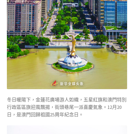
冬日暖陽下，金蓮花廣場游人如織，五星紅旗和澳門特別
行政區區旗迎風飄揚，街頭巷尾一派喜慶氣象。12月20
日，是澳門回歸祖國25周年紀念日。