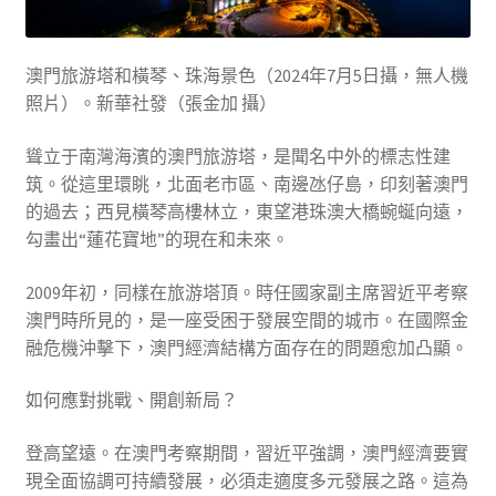
澳門旅游塔和橫琴、珠海景色（2024年7月5日攝，無人機
照片）。新華社發（張金加 攝）
聳立于南灣海濱的澳門旅游塔，是聞名中外的標志性建
筑。從這里環眺，北面老市區、南邊氹仔島，印刻著澳門
的過去；西見橫琴高樓林立，東望港珠澳大橋蜿蜒向遠，
勾畫出“蓮花寶地”的現在和未來。
2009年初，同樣在旅游塔頂。時任國家副主席習近平考察
澳門時所見的，是一座受困于發展空間的城市。在國際金
融危機沖擊下，澳門經濟結構方面存在的問題愈加凸顯。
如何應對挑戰、開創新局？
登高望遠。在澳門考察期間，習近平強調，澳門經濟要實
現全面協調可持續發展，必須走適度多元發展之路。這為