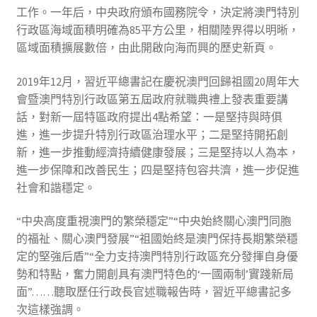
工作。一年后，中央政府頒布國務院令，決定將澳門特別
行政區海域面積明確為85平方公里，相關陸界得以明晰，
區域面積擴展數倍，由此開啟向海而興的歷史新頁。
2019年12月，習近平總書記在慶祝澳門回歸祖國20周年大
會暨澳門特別行政區第五屆政府就職典禮上發表重要講
話，對新一屆特區政府提出4點希望：一是堅持與時俱
進，進一步提升特別行政區治理水平；二是堅持開拓創
新，進一步推動經濟持續健康發展；三是堅持以人為本，
進一步保障和改善民生；四是堅持包容共濟，進一步促進
社會和諧穩定。
“中央高度重視澳門的繁榮穩定”“中央始終關心澳門同胞
的福祉、關心澳門發展”“祖國始終是澳門保持長期繁榮穩
定的堅強后盾”“全力支持澳門特別行政區充分發揮自身優
勢和特點，奮力開創具有澳門特色的‘一國兩制’實踐新局
面”……聽取歷任行政長官述職報告時，習近平總書記多
次這樣強調。