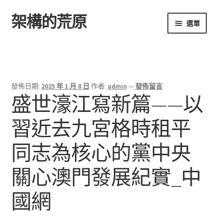
架構的荒原
跳
跳
選單
至
至
導
主
首頁
覽
要
列
內
容
發佈日期:
2025 年 1 月 8 日
作者:
admin
—
發佈留言
盛世濠江寫新篇——以
習近去九宮格時租平
同志為核心的黨中央
關心澳門發展紀實_中
國網