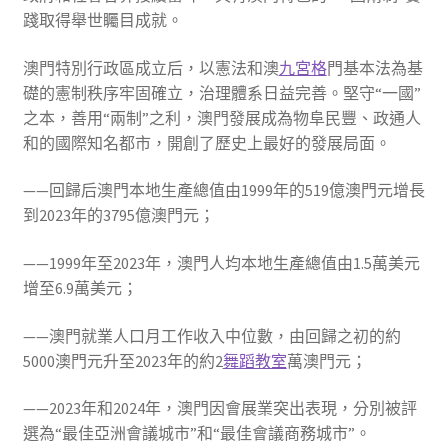
踐取得舉世矚目成就。
澳門特別行政區成立后，以憲法和澳
九宮格
門基本法為基
礎的憲制秩序牢固確立，治理體系日益完善。堅守“一國”
之本，善用“兩制”之利，澳門發展成為物阜民豐、政通人
和的國際知名都市，開創了歷史上最好的發展局面。
——回歸后澳門本地生產總值由1999年的519億澳門元增長
到2023年的3795億澳門元；
——1999年至2023年，澳門人均本地生產總值由1.5萬美元
增至6.9萬美元；
——澳門就業人口月工作收入中位數，由回歸之初的約
5000澳門元升至2023年的約2
舞蹈教室
萬澳門元；
——2023年和2024年，澳門因會展業突出表現，分別被評
選為“最佳亞洲會議城市”和“最佳會議商務城市”。