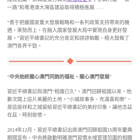
一路”和粵港澳大灣區建設取得積極進展……
“善于把握國家重大發展戰略和一系列政策支持帶來的機
遇，乘勢而上，在融入國家發展大局中實現自身更好發
展。”習近平總書記的充分肯定和諄諄勉勵，極大鼓舞了
澳門各界干勁。
“中央始終關心澳門同胞的福祉、關心澳門發展”
習近平總書記與澳門“相識已久”。澳門回歸祖國以來，他
數次踏上這片美麗的土地。“小城故事多、充滿喜和樂”，
是這座祥和之城留給習近平總書記的美好印象，讓他念茲
在茲、時刻掛懷。
2014年12月，習近平總書記出席澳門回歸祖國15周年慶典
期間宣布，中央將啟動明確澳門習慣水域管理范圍的相關