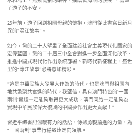
水和島上，無數慌張的眼神，描繪著海浪的淚痕”，寫盡
了游子的不安。
25年前，游子回到祖國母親的懷抱，澳門從此書寫日新月
異的“濠江故事”。
如今，黨的二十大擘畫了全面建設社會主義現代化國家的
宏偉藍圖，黨的二十屆三中全會對進一步全面深化改革、
推進中國式現代化作出系統部署。新時代新征程上，盛世
里的“濠江故事”必將愈加精彩。
“這是中華民族大發展大作為的時代，也是澳門與祖國內
地共繁榮共奮進的時代。我堅信，具有澳門特色的‘一國
兩制’實踐一定能夠取得更大成功，澳門同胞一定能夠為
實現中華民族偉大復興的中國夢作出更大貢獻！”
習近平總書記溫暖有力的話語，傳遞勇毅前進的力量，為
“一國兩制”事業行穩致遠定向領航。