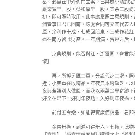
葛。必需在中外衙門立案。已與嚴小翁約定
嚴樂賢堂一股，蔡和厚堂一股，其余三股尚
初，即可隨時取用。此事應悉照生意規則，
潤管事田君已回南，嚴處合同可交其代表人
厘，余利作十成，七成回股東，三成作花紅
愿在南方留此財產。一年期滿，賣包之后，
京典規則，能否與江、浙雷同？齊君能
懷】
再，所擬另匯二萬，分設代步二處，照
近；小典重在收精品。年夜典本錢缺乏，以
夜典全讓別人做股，而我以兩萬金專寄跡下
好全在足下，好則年夜功，欠好則年夜過，
前付五令嬡，如能得實廉價精品，看即
金價卅換，到滬可得卅六、七換。此物
【宣懷】（盛宣懷檔案材料選輯之七《義和團活