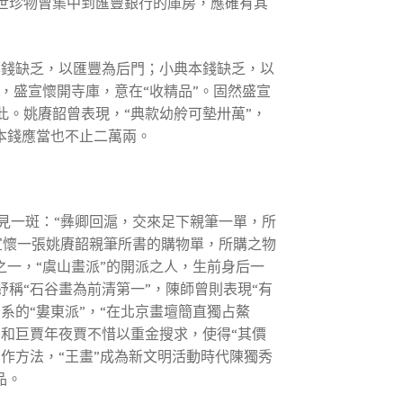
世珍物曾集中到匯豐銀行的庫房，應確有其
本錢缺乏，以匯豐為后門；小典本錢缺乏，以
，盛宣懷開寺庫，意在“收精品”。固然盛宣
此。姚賡韶曾表現，“典款幼舲可墊卅萬”，
本錢應當也不止二萬兩。
見一斑：“彝卿回滬，交來足下親筆一單，所
宣懷一張姚賡韶親筆所書的購物單，所購之物
之一，“虞山畫派”的開派之人，生前身后一
稱“石谷畫為前清第一”，陳師曾則表現“有
系的“婁東派”，“在北京畫壇簡直獨占鰲
相和巨賈年夜賈不惜以重金搜求，使得“其價
作方法，“王畫”成為新文明活動時代陳獨秀
品。