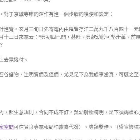
，對于京城寺庫的運作有進一個步驟的唆使和設定：
計進覽。玄月三旬日先寄電內由匯豐存洋二萬九千八百四十一元
月十三日來電云：“典初四已開，甚旺。典款幼舲可墊卅萬。前匯
？
上去電撥付。
石谷諸物，注明賣價及值價，尤見足下為我處事當真，可感之至
內，照生意規則，合同不成不訂。吳幼舲極精明，足下須竭盡心
密空間
可信賢良寺電報局柏憲臺代發）。專頌雙佳。（盛宣懷檔案