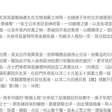
其是當戰禍產生在文物淵藪之地時，光緒庚子年的北京城便是這般
舉搶奪”，“各王公年夜臣官紳府第，一切銀庫之銀，以及各項至
器，以及年夜內珍異之物，悉被回平易近集資，以賤價得之。宮
器皿，光祿寺延宴時所用金銀各器，均被洋人搜刮一空，其分起出
拍賣，其支出作為獎賞金，依照職務品級停止分派。劫奪品的公
賣，聽說此中有人身負歐洲拍賣行和藝術商的委托”。更罕見的是
，兵士們寧愿很是廉價地把這些工具賣出往。（何偉亞：《品德話語
“南橫街書院先生某，在前門年夜街以洋二十元易五十兩重之寶一
足”；“某翻譯隨德兵官住南海，以洋二元向德兵售【購】得數斤
》第1輯，31、38頁）
，很多中國的“敗類土棍”也參加了這場猖狂的劫奪中，庚子年間
之七”。那些擄掠來的贓物，都要趕緊出手，因此價值極廉。時人
衣、珠寶、綢緞、古玩，何止數千攤。皆系上等之物，價值亟廉