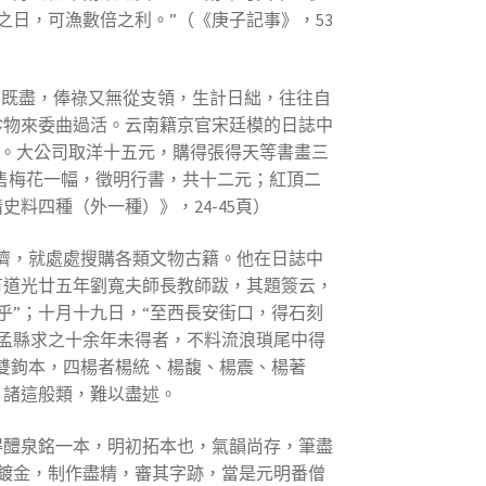
日，可漁數倍之利。”（《庚子記事》，53
富既盡，俸祿又無從支領，生計日絀，往往自
珍物來委曲過活。云南籍京官宋廷模的日誌中
金。大公司取洋十五元，購得張得天等書畫三
“售梅花一幅，徵明行書，共十二元；紅頂二
料四種（外一種）》，24-45頁）
濟，就處處搜購各類文物古籍。他在日誌中
有道光廿五年劉寬夫師長教師跋，其題簽云，
”；十月十九日，“至西長安街口，得石刻
孟縣求之十余年未得者，不料流浪瑣尾中得
雙鉤本，四楊者楊統、楊馥、楊震、楊著
。諸這般類，難以盡述。
得醴泉銘一本，明初拓本也，氣韻尚存，筆盡
鍍金，制作盡精，審其字跡，當是元明番僧