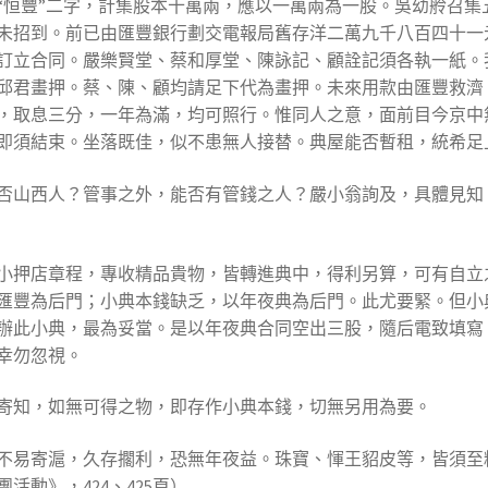
“恒豐”二字，計集股本十萬兩，應以一萬兩為一股。吳幼舲召集
未招到。前已由匯豐銀行劃交電報局舊存洋二萬九千八百四十一
訂立合同。嚴樂賢堂、蔡和厚堂、陳詠記、顧詮記須各執一紙。
邱君畫押。蔡、陳、顧均請足下代為畫押。未來用款由匯豐救濟
，取息三分，一年為滿，均可照行。惟同人之意，面前目今京中
即須結束。坐落既佳，似不患無人接替。典屋能否暫租，統希足
否山西人？管事之外，能否有管錢之人？嚴小翁詢及，具體見知
小押店章程，專收精品貴物，皆轉進典中，得利另算，可有自立
匯豐為后門；小典本錢缺乏，以年夜典為后門。此尤要緊。但小
辦此小典，最為妥當。是以年夜典合同空出三股，隨后電致填寫
幸勿忽視。
寄知，如無可得之物，即存作小典本錢，切無另用為要。
不易寄滬，久存擱利，恐無年夜益。珠寶、惲王貂皮等，皆須至
動》，424、425頁）