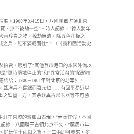
。1900年8月15日，八國聯軍占領北京
寶，無不被劫一空”。時人記錄，“德人將年
殿內珍貴之物，掠劫無遺，除五色花板之
城之兵，無不滿載而往”。（《義和團活動史
然拍賣，吸引了“其他互市港口的本國外僑以
“隨時隨地停止的”和“異常活潑的”陌頭市
：1900—1901年對北京的劫奪》，
錠，蓋洋兵不喜銀而喜元也……有回平易近以
重之璧璽一方。其余珍異古畫玉器等不可勝
生涯在京城的齊如山表現，“弄虛作假，本國
記錄，八國聯軍占領北京不久，“騾馬市年
。好比值十兩銀之貨，一二兩即可買來，多