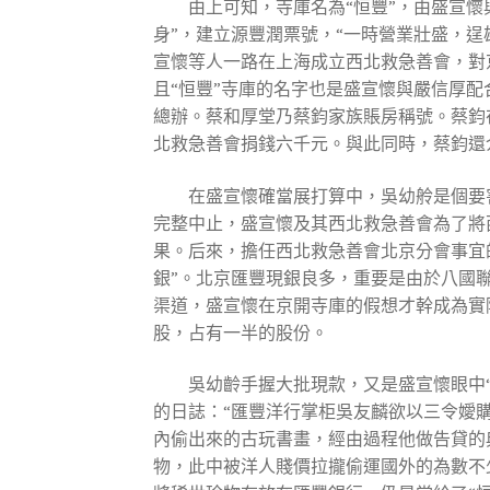
由上可知，寺庫名為“恒豐”，由盛宣
身”，建立源豐潤票號，“一時營業壯盛，
宣懷等人一路在上海成立西北救急善會，對
且“恒豐”寺庫的名字也是盛宣懷與嚴信厚
總辦。蔡和厚堂乃蔡鈞家族賬房稱號。蔡鈞
北救急善會捐錢六千元。與此同時，蔡鈞還
在盛宣懷確當展打算中，吳幼舲是個要
完整中止，盛宣懷及其西北救急善會為了將
果。后來，擔任西北救急善會北京分會事宜
銀”。北京匯豐現銀良多，重要是由於八國
渠道，盛宣懷在京開寺庫的假想才幹成為實
股，占有一半的股份。
吳幼齡手握大批現款，又是盛宣懷眼中
的日誌：“匯豐洋行掌柜吳友麟欲以三令嬡
內偷出來的古玩書畫，經由過程他做告貸的
物，此中被洋人賤價拉攏偷運國外的為數不