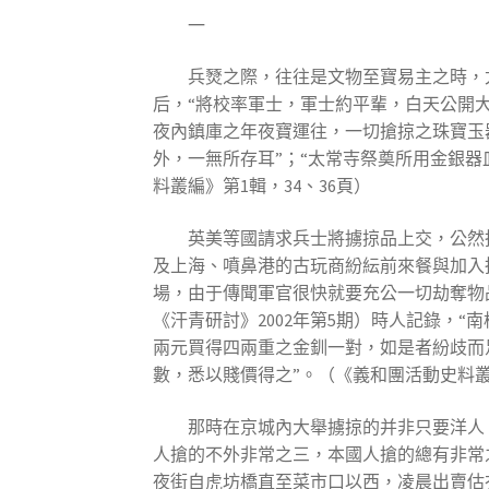
一
兵燹之際，往往是文物至寶易主之時，尤
后，“將校率軍士，軍士約平輩，白天公開大
夜內鎮庫之年夜寶運往，一切搶掠之珠寶玉
外，一無所存耳”；“太常寺祭奠所用金銀
料叢編》第1輯，34、36頁）
英美等國請求兵士將擄掠品上交，公然
及上海、噴鼻港的古玩商紛紜前來餐與加入拍
場，由于傳聞軍官很快就要充公一切劫奪物品
《汗青研討》2002年第5期）時人記錄，
兩元買得四兩重之金釧一對，如是者紛歧而
數，悉以賤價得之”。（《義和團活動史料叢編
那時在京城內大舉擄掠的并非只要洋人
人搶的不外非常之三，本國人搶的總有非常
夜街自虎坊橋直至菜市口以西，凌晨出賣估