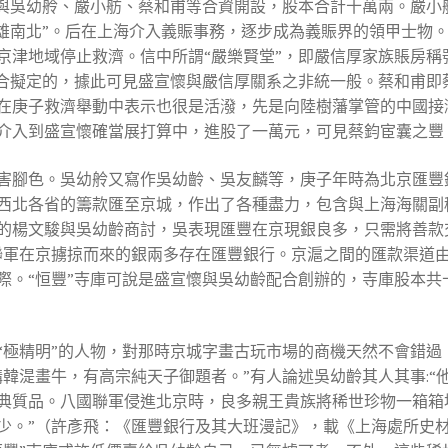
懷與吳幼舲、嚴小舫、蔡和甫等合資開設，股本合計十萬兩。嚴小
逞雄南北”。后在上海介入義賑事務，逐步成為義賑界的領甲士物
京津地域停止救濟。信中所謂“嚴樂賢堂”，即嚴信厚家族賬房稱
配合擬定的，據此可見盛宣懷與嚴信厚關系之非統一般。蔡和甫即
在庚子救濟舉動中表示也很是活潑，先是向陸樹藩掌管的中國接
介入到盛宣懷確當展打算中，進股了一萬元，可見蔡鈞宦囊之豐
害腳色。吳幼舲又寫作吳幼齡、吳友麟等，庚子年時為北京匯豐
西北各省的籌款匯至京城，作出了各種盡力，包含與上海海關副稅
的楊文駿與吳幼齡商討，吳表現匯豐在京現銀良多，只需將善款
聯軍在京擄掠而來的銀兩多存在匯豐銀行。京滬之間的匯款渠道
際。“恒豐”寺庫可說是盛宣懷與吳幼齡配合創辦的，寺庫股本共
“極精明”的人物，對那時京城字畫古玩市場的商機天然不會錯過
購韓湜畫牛，有高宗純天子御題者。”有人論述吳幼齡其人其事:“
典質品。八國聯軍侵進北京時，良多親王貴族將稀世珍物一箱箱
少。”（許彥飛：《匯豐銀行及其大班漫記》，載《上海處所史材