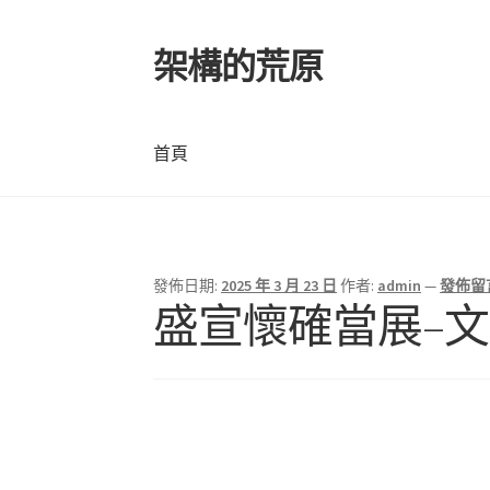
架構的荒原
跳
跳
至
至
導
主
覽
要
首頁
列
內
容
首頁
發佈日期:
2025 年 3 月 23 日
作者:
admin
—
發佈留
盛宣懷確當展–文