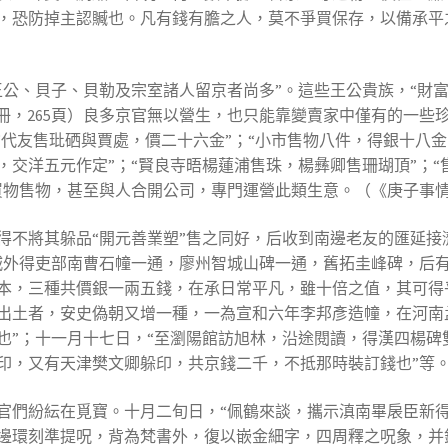
，恐防掉主認贓也。凡有錢有膽之人，莫不爭買保存，以備承平之
王公、貝子、貝勒及宗室諸人留京者尚多”。這些王公貴族，“財
1冊，265頁）良多京官無以營生，也只能靠變賣家中僅有的一些
“代友售玭硒與賈處，價二十六金”；“小市售物八件，得銀十八
，交洋五元作定”；“賢良寺晤楊蓮浦售珠，楊彝卿售珊瑚頂”；
物售物，甚至與人合開公司，專門運營此類生意。（《庚子事情史
得不將其躲品“開元善業塑”售之同好，后收到南邊老友的匯延接
城外得吏部南曹石幢一通，廖州智城山碑一通，舊拓圭峰碑，后
本，三種共價銀一兩五錢，在承日常平凡，雖十倍之值，其可得乎
出土者，安史偽朝又增一種，一為宣和六年李邦彥造幢，在河南
也”；十一月十七日，“至瀏陽館訪旭林，沿途閱讀，得漢四楊碑
印，又有天津樊文卿躲印，共京錢二千，不抵那時裝訂錢也”等
官們紛紜在覓寶。十月二旬日，“佩鶴來談，攜示滇南畢扆臣新
邊環刻準提呪，背為梵書外，復以嵌金細字，四周釋之呪象，并