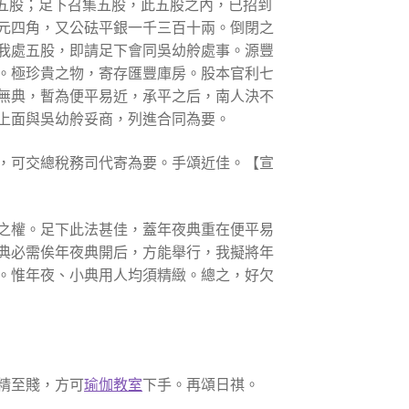
五股；足下召集五股，此五股之內，已招到
元四角，又公砝平銀一千三百十兩。倒閉之
我處五股，即請足下會同吳幼舲處事。源豐
。極珍貴之物，寄存匯豐庫房。股本官利七
無典，暫為便平易近，承平之后，南人決不
上面與吳幼舲妥商，列進合同為要。
，可交總稅務司代寄為要。手頌近佳。【宣
之權。足下此法甚佳，蓋年夜典重在便平易
典必需俟年夜典開后，方能舉行，我擬將年
。惟年夜、小典用人均須精緻。總之，好欠
精至賤，方可
瑜伽教室
下手。再頌日祺。