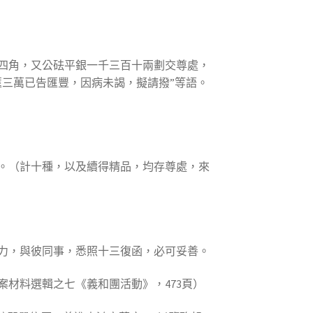
四角，又公砝平銀一千三百十兩劃交尊處，
三萬已告匯豐，因病未謁，擬請撥”等語。
。（計十種，以及續得精品，均存尊處，來
力，與彼同事，悉照十三復函，必可妥善。
材料選輯之七《義和團活動》，473頁）