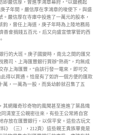
舫即嚴信厚，曾進李鴻章幕府，“以鹽務起
。庚子年間，嚴信厚在李鴻章的唆使下，與盛
號。嚴信厚在寺庫中投進了一萬元的股本，
蔡鈞，曾任上海道，庚子年時為上陸地務局
濟善會捐錢五百元，后又向盛宣懷掌管的西
。
銀行的大班。庚子國變時，南北之間的匯兌
務司、上海匯豐銀行買辦“熟商”，均無成
交存上海匯豐，“由該行發一電來，即可交
由此得以買通。恰是有了如許一個方便的匯款
十萬，一萬為一股，而吳幼齡就召集了五
，其網羅奇珍奇物的風聞甚至進進了葉昌熾
他同清室王公親密往來，有些王公常將自宮
地存放在匯豐銀行，以保平安。這些古玩文
料》（三），212頁）這些親王貴族畢竟是