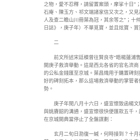
之物，愛不忍釋，請留置案頭，摩挲十日”
石庵、陳玉方、祁文端諸家信又次之，又見
人及查二瞻山川冊葉為冠，其余等之”；十
日誌》，庚子年）不單覓寶，並且炫寶、賞
二
前文所述宋廷模曾往賢良寺“晤楊蓮浦
開庚子救濟舉動。這是西北各省的官名流商
的公私金錢匯至京城。葉昌熾用于購置碑刻
好的碑刻拓本，那么這場救濟舉動的掌管者
勢。
庚子年閏八月十六日，盛宣懷致函楊文
與姚賡韶的溝通，盛宣懷很快便匯款五千，
在京城開典當停止了全盤謀劃：
玄月二旬日泐復一緘，何時接到？十月