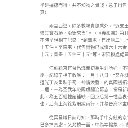
半是擄掠而得，并不知物之貴賤，急于出售
頁）
兩宮西逃，除多數親貴隨扈外，“近支
懷其寶石頂，沿街求售”。（《義和團》第
不時呈現相干記錄：“到龔處，售出瓶二”；
十五件。至陳宅，代售實物已成價六十六金
十元；書畫十五件三十元”等。宋廷模處處買
江蘇籍京官葉昌熾開初為生涯所迫，不
逐一記錄了相干收獲：十月十八日，“又在
道光丁亥重裝于蜀，神情煥發，的真國初拓
二通，一為圣武年范陽虛嗣治墓志，當是新
此，為五百經幢館補缺，回京后第一愜苦衷
也，后有上海徐紫珊跋兩行，并摹晉府字畫
從葉昌熾日誌可知，那時手中有錢的京
已多掉真處。又梵鏡一面，中為準提象，四