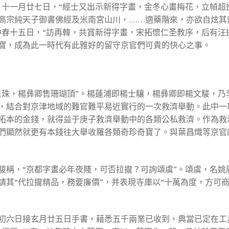
；十一月廿七日，“經士又出示新得字畫，金冬心畫梅花，立幀超
高宗純天子御書佛經及米南宮山川，……適藥階來，亦欲自炫其
仲春十五日，“訪再韓，共賞新得字畫，宋拓懷仁圣教序，后有汪
寶，成為此一時代有此雅好的留守京官們可貴的快心之事。
售珠，楊彝卿售珊瑚頂”。楊蓮浦即楊士驤，楊彝卿即楊文駿，乃
，結合對京津地域的難官難平易近實行的一次救濟舉動。此中一
拓本的金錢，就得益于庚子救濟舉動中的各類公私救濟。作為救
們顯然就更有本錢往大舉收羅各類奇珍奇寶了。與葉昌熾等京官
駿稱，“京都字畫必年夜賤，可否拉攏？可詢頌虞”。頌虞，名姚
請其“代拉攏精品，務要廉價”，并表現寺庫以“十萬為度，方可
初六日接玄月廿五日手書，藉悉五千兩業已收到，典當已定在工