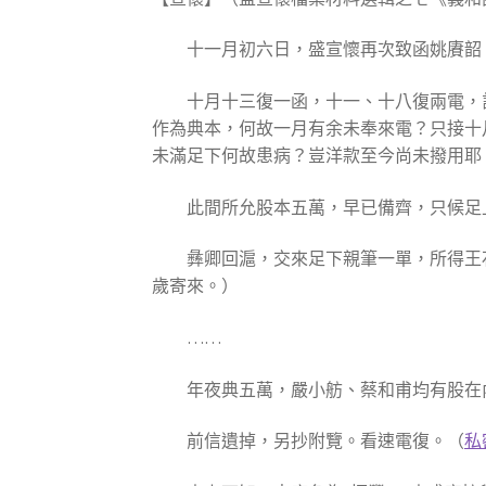
十一月初六日，盛宣懷再次致函姚賡韶
十月十三復一函，十一、十八復兩電，
作為典本，何故一月有余未奉來電？只接十
未滿足下何故患病？豈洋款至今尚未撥用耶
此間所允股本五萬，早已備齊，只候足
彝卿回滬，交來足下親筆一單，所得王
歲寄來。）
……
年夜典五萬，嚴小舫、蔡和甫均有股在
前信遺掉，另抄附覽。看速電復。（
私