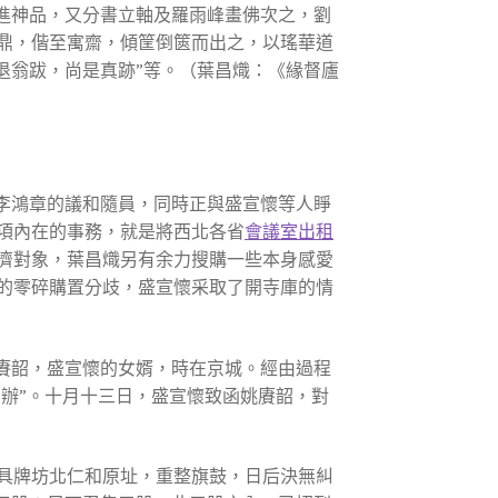
進神品，又分書立軸及羅雨峰畫佛次之，劉
鼎，偕至寓齋，傾筐倒篋而出之，以瑤華道
退翁跋，尚是真跡”等。（葉昌熾：《緣督廬
李鴻章的議和隨員，同時正與盛宣懷等人睜
項內在的事務，就是將西北各省
會議室出租
濟對象，葉昌熾另有余力搜購一些本身感愛
的零碎購置分歧，盛宣懷采取了開寺庫的情
賡韶，盛宣懷的女婿，時在京城。經由過程
商辦”。十月十三日，盛宣懷致函姚賡韶，對
具牌坊北仁和原址，重整旗鼓，日后決無糾