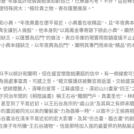
恒豐”寺庫或許低價賣給吳幼齡自己，已無據可考。不外，這些稀
便特殊誇大：“極珍貴之物，寄存匯豐庫房。”
和小典，“年夜典重在便平易近，小典重在收精品”，且“年夜典
典全讓別人做股”，他本身則“以兩萬金專寄跡下辦此小典”。顯然
錢缺乏，以匯豐為后門”的做法，表白寺庫的現實用款額度遠不止
“小典本錢缺乏，以年夜典為后門”，闡明其專門用來收“精品”的
料予以統計和闡明，但在盛宣懷致姚賡韶的信中，有一條線索可
為我處事當真，可感之至。”楊文駿護送被難官商返滬，交給盛
，號耕煙散人、清暉白叟等，江蘇虞隱士，清初山川畫家“四王”
同治年間的《桐陰論畫》稱王石谷“獨開門戶，真畫圣也”。林紓
甚至到了平易近初，以王石谷為宗的“虞山派”及其與之有師承關
谷的畫因被同光以來的鑒躲家“力為倡導一時”，以致不少王侯將
谷畫派在清末平易近初的宏大影響，及其“仿古畫、臨古畫”的創
在庚子年所購“王石谷諸物”，恰是那時加入我的最愛界的熱點躲