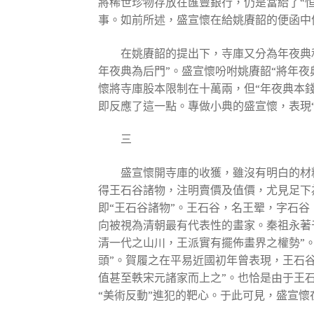
將稀世珍物存放在匯豐銀行，仍是當給了“
事。如前所述，盛宣懷在給姚賡韶的便函中
在姚賡韶的提出下，寺庫又分為年夜典
年夜典為后門”。盛宣懷吩咐姚賡韶“將年夜
懷將寺庫股本限制在十萬兩，但“年夜典本
即反應了這一點。專做小典的盛宣懷，表現
三
盛宣懷開寺庫的收獲，雖沒有明白的材
得王石谷諸物，注明賣價及值價，尤見足下
即“王石谷諸物”。王石谷，名王翚，字石谷
向被視為清朝最有代表性的畫家。秦祖永著于
清一代之山川，王派實有擺佈畫界之權勢”。
頭”。賀履之在平易近國初年曾表現，王石
值甚至軼宋元諸家而上之”。也恰是由于王石
“美術反動”進犯的靶心。于此可見，盛宣懷