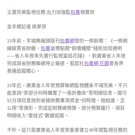
立異完美監視任務 出力加強監
包養
視實效
金羊網記者 侯夢菲
15年前，羊城晚報頭版刊
包養網
發的一條新聞：《一條網
線縱貫省財廳，
包養
鼠標點開“銅墻鐵壁”錢柜加倍通明
——省人年夜率先實行監視當局花錢》，對廣東省人年夜
完成與省財務聯網停止報道，惹起社
包養網 花園
會各界
普遍追蹤關心。
15年后，廣東省人年夜預算聯網監視體系不竭完美，不只
能查詢“某部分何時購置了一張折疊床”等明細信息，還可
以分項目查詢到省級財務專項資金“何時撥、撥給誰、怎
么用”等情形，完成從財務總預算、部分預算履行、項目
明細收入“套娃式”數據追蹤。
不外，這只是廣東省人年夜常委會建立40年間監視任務的