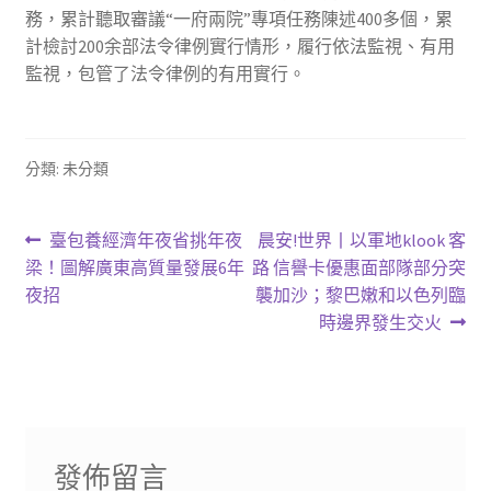
務，累計聽取審議“一府兩院”專項任務陳述400多個，累
計檢討200余部法令律例實行情形，履行依法監視、有用
監視，包管了法令律例的有用實行。
分類: 未分類
文
上
下
臺包養經濟年夜省挑年夜
晨安!世界丨以軍地klook 客
一
一
梁！圖解廣東高質量發展6年
路 信譽卡優惠面部隊部分突
章
篇
篇
夜招
襲加沙；黎巴嫩和以色列臨
導
文
文
時邊界發生交火
章:
章:
覽
發佈留言