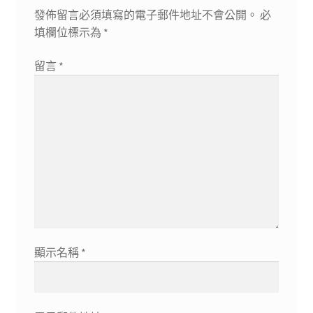
發佈留言必須填寫的電子郵件地址不會公開。
必
填欄位標示為
*
留言
*
顯示名稱
*