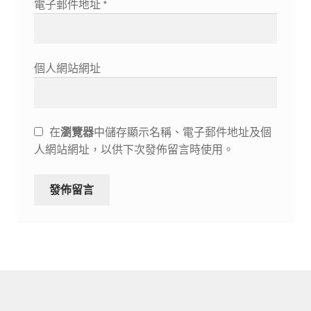
電子郵件地址
*
個人網站網址
在
瀏覽器
中儲存顯示名稱、電子郵件地址及個
人網站網址，以供下次發佈留言時使用。