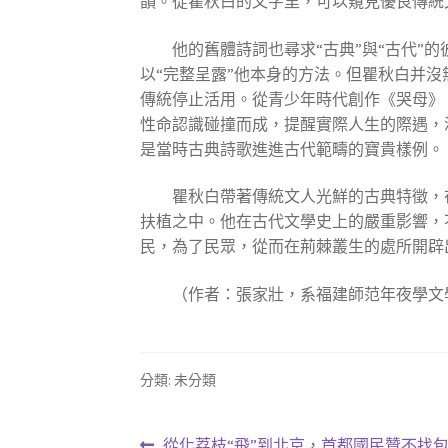
韻。從瞿秋白的文字里，可以窺見優良傳統
他的舊體詩詞也尋求“古典”與“古代
以“完整呈露”他本身的方法。但瞿秋白并沒
傳統停止活用。從青少年時代創作《哭母》
性命認識碰撞而成，提醒實際人生的際遇，
是當時古典詩歌進進古代範疇的寶貴樣例。
瞿秋白帶著傳統文人光鮮的古典特徵，
扶植之中。他在古代文學史上的嚴重影響，
民，為了民眾，從而在荊棘叢生的處所開辟
（作者：張家壯，系福建師范年夜學文
分類: 未分類
上
從化荔枝“飛”到北京，首都國民贊不找