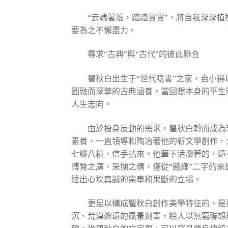
“云端著落，踏踏實實”，將自我深深
要為之不懈盡力。
尋求“古典”與“古代”的彼此聯合
瞿秋白出生于“世代唸書”之家，自小
圓融而深摯的古典涵養。當回想本身的平生
人生志向。
由於投身反動的需求，瞿秋白轉而成為
素養，一直領導和陶冶著他的新文學創作，
七縱八橫，信手拈來。他筆下活潑著的，遠
博覽之廣、采擷之精，僅從“餓鄉”二字的
達出心坎真誠的崇奉和果斷的立場。
更足以構成瞿秋白創作美學特征的，是
沉、荒漠邈遠的風景刻畫，給人以無窮聯想