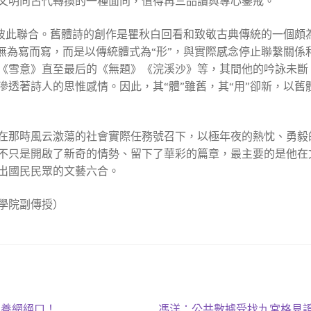
文明向古代轉換的一種面向，值得再三品讀與專心鑒戒。
”的彼此聯合。舊體詩的創作是瞿秋白回看和致敬古典傳統的一個
無為寫而寫，而是以傳統體式為“形”，與實際感念停止聯繫關係
《雪意》直至最后的《無題》《浣溪沙》等，其間他的吟詠未斷
滲透著詩人的思惟感情。因此，其“體”雖舊，其“用”卻新，以
在那時風云激蕩的社會實際任務號召下，以極年夜的熱忱、勇毅
不只是開啟了新奇的情勢、留下了華彩的篇章，最主要的是他在
出國民民眾的文藝六合。
學院副傳授）
下
包養網絕口！
馮洋：公共數據受找九宮格見