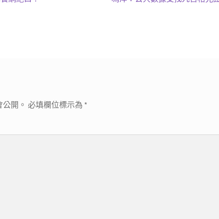
一
篇
文
章:
會公開。
必填欄位標示為
*