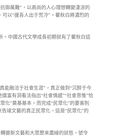
進抗御萬難”，以高尚的人心理想轉變淒涼的
，可以“援吾人出于荒冷”。瞿秋白將濃烈的
所。中國古代文學成長初期就有了瞿秋白這
真能融洽于社會生涯”，真正做到“沉醉于今
他還富有洞看法指出“社會情感”“社會思惟”恰
眾化”奠基基本。而完成“民眾化”的要害則
來告竣文藝的真正民眾化，這是“民眾化”的
盡快轉變新文藝和大眾歷來盡緣的狀態，號令