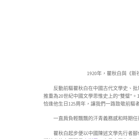
1920年，瞿秋白與
反動前驅瞿秋白在中國古代文學史、批
推重為20世紀中國文學思惟史上的“雙璧”
恰逢他生日125周年，讓我們一路致敬前
一直肩負輕飄飄的汗青義務感和時期任
瞿秋白起步便以中國陳述文學先行者腳