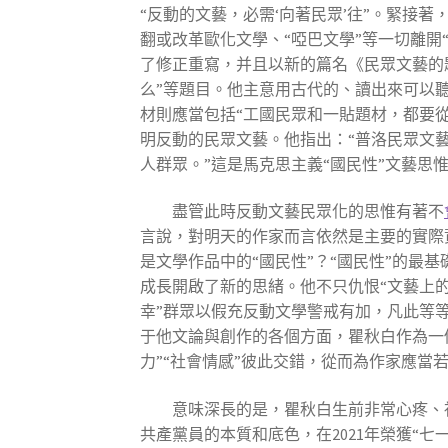
“反動的文藝，必需‘向著民眾’往”。緊接
翻或改革歐化文學、“啞巴文學”等一切離開
了修正重寫，并且以新的篇名《民眾文藝的題
么”等題目。他主意用古代的、讀出來可以
材則應當包括“工國民眾和一貼題材，都要
明反動的民眾文藝。他指出：“普洛民眾文
人群眾。”這是馬克思主義“國民性”文藝思
盡管此時反動文藝民眾化的思惟有著不
言說，對明天的作家而言依然是主要的實際
是文學作品中的“國民性”？“國民性”的最
成長開啟了新的思緒。他不只仇恨“文藝上的
幸”群眾以假充反動文學警戒有加，凡此等
于他文論與創作的各個方面，瞿秋白作為一
力”“社會情感”彼此交錯，從而為作家應當
意味深長的是，瞿秋白生前非常心疼、
共產黨員的本質和底色，在2021年榮獲“