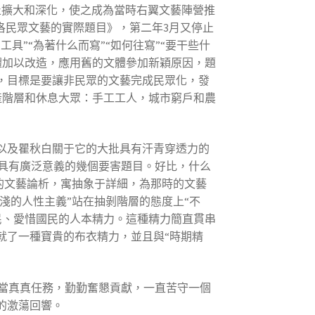
止擴大和深化，使之成為當時右翼文藝陣營推
普洛民眾文藝的實際題目》，第二年3月又停止
具”“為著什么而寫”“如何往寫”“要干些什
體加以改造，應用舊的文體參加新穎原因，題
，目標是要讓非民眾的文藝完成民眾化，發
產階層和休息大眾：手工工人，城市窮戶和農
，以及瞿秋白關于它的大批具有汗青穿透力的
具有廣泛意義的幾個要害題目。好比，什么
樣的文藝論析，寓抽象于詳細，為那時的文藝
淺的人性主義”站在抽剝階層的態度上“不
民、愛惜國民的人本精力。這種精力簡直貫串
就了一種寶貴的布衣精力，並且與“時期精
當真真任務，勤勤奮懇貢獻，一直苦守一個
的激蕩回響。