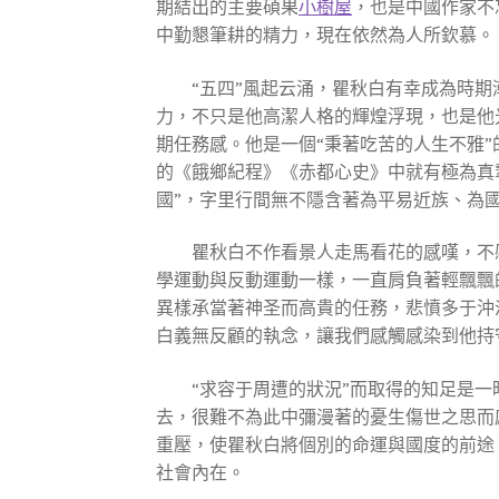
期結出的主要碩果
小樹屋
，也是中國作家不
中勤懇筆耕的精力，現在依然為人所欽慕。
“五四”風起云涌，瞿秋白有幸成為時
力，不只是他高潔人格的輝煌浮現，也是他
期任務感。他是一個“秉著吃苦的人生不雅
的《餓鄉紀程》《赤都心史》中就有極為真
國”，字里行間無不隱含著為平易近族、為
瞿秋白不作看景人走馬看花的感嘆，不愿
學運動與反動運動一樣，一直肩負著輕飄飄
異樣承當著神圣而高貴的任務，悲憤多于沖
白義無反顧的執念，讓我們感觸感染到他持
“求容于周遭的狀況”而取得的知足是
去，很難不為此中彌漫著的憂生傷世之思而
重壓，使瞿秋白將個別的命運與國度的前途
社會內在。