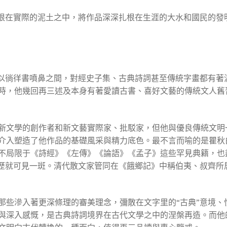
植根在實際的泥土之中，將作品深深扎根在生涯的大水和國民的發
得以徜徉書噴鼻之間，對經史子集、古典詩詞甚至傳統字畫都有著
時，他幾回再三述及本身有著愛讀古書、喜好文藝的傳統文人舊
新文學的創作者和新文藝實際家、批駁家，但他與優良傳統文明
介入塑造了他作品的基礎風采與精力底色。最不言而喻的是瞿秋
不局限于《詩經》《左傳》《論語》《孟子》這些罕見典籍，也
來歷就可見一斑。清代散文家管同在《餓鄉記》中稱伯夷、叔齊所
那些滲入著更深條理的審美理念，彌散在文字里的“古典”意境、
與深入感慨，是古典詩詞境界在古代文學之中的涅槃再造。而他