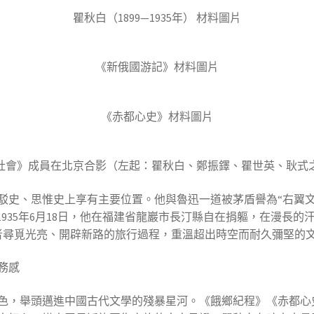
瞿秋白（1899—1935年） 材料圖片
《新俄國游記》材料圖片
《赤都心史》材料圖片
《新社會》成員在北京合影（左起：瞿秋白、鄭振鐸、瞿世英、耿式
駁史、思惟史上享有主要位置。他與魯迅一道被茅盾譽為“右翼文
。1935年6月18日，他在福建省龍巖市長汀縣自在捐軀，在漫長
驅者尋覓光亮、開辟新路的旅行過程，重溫超出時空而耐久彌堅的
務感
色，舉頭邁進中國古代文學的殘暴星河。《餓鄉紀程》《赤都心