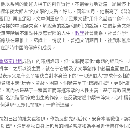
著，他以系列的闡述與相干的創作實行，不遺余力地對這一題目停
“極年夜大都人”的文學的支點。好比，同年10月，他撰寫了《
目》再度頒發。文章側重會商了民眾文藝“用什么話寫”“寫什么工
聽得懂的中國話來寫，解脫舊的說話和歐化的說話，提倡對舊文
從無產階層不雅點往反應實際的人生，
教學
社會關系，社會斗爭”
藝應該在思惟上，認識上，情感上，普通文明題目上，往武裝無
惟在那時中國的傳佈和成長。
會議室出租
成防止的時期烙印，但“文藝民眾化”命題的經典性
資本。之所以說主要，就在于它觸及了文學創作中必需直面並且
基礎表示又是什么？瞿秋白對本身筆下的“一切通俗人”需求什么
貴族主義”玩弄、蒙蔽、困惑、恫嚇甚至于“糟踐群眾”，更對“膚
等，其內核是基于一種真正而深邃深摯的人性主義，基于尊敬國
個“名流階層”家庭出生的作家，在反動熔爐中顛末淬煉，心中鑄
若何浮現“民眾化”開辟了一條新途徑。
視如己出的繼女瞿獨伊，作為反動先烈后代，安身本職職位，認
七一勛章”，這是瞿秋白身上包含的國民態度和為平易近情懷在今世