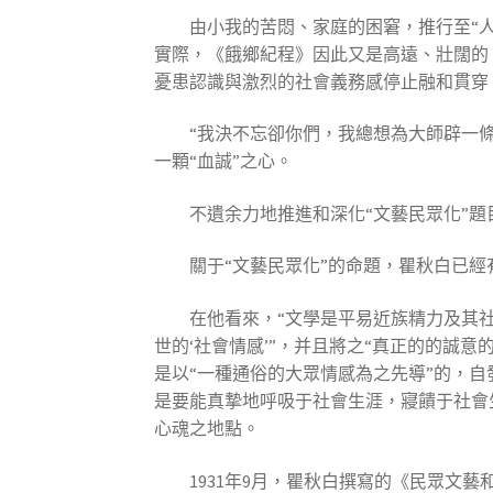
由小我的苦悶、家庭的困窘，推行至“
實際，《餓鄉紀程》因此又是高遠、壯闊的，
憂患認識與激烈的社會義務感停止融和貫穿
“我決不忘卻你們，我總想為大師辟一
一顆“血誠”之心。
不遺余力地推進和深化“文藝民眾化”題
關于“文藝民眾化”的命題，瞿秋白已
在他看來，“文學是平易近族精力及其社
世的‘社會情感’”，并且將之“真正的的誠意
是以“一種通俗的大眾情感為之先導”的，自
是要能真摯地呼吸于社會生涯，寢饋于社會生
心魂之地點。
1931年9月，瞿秋白撰寫的《民眾文