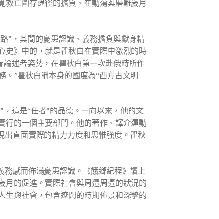
覓救亡圖存途徑的擔負、在動蕩與磨難歲月
的路”，其間的憂患認識、義務擔負與獻身精
心史》中的，就是瞿秋白在實際中激烈的時
汗青論述者姿勢，在瞿秋白第一次赴俄時所作
務。”瞿秋白稱本身的國度為“西方古文明
”，這是“任者”的品德。一向以來，他的文
實行的一個主要部門。他的著作、譯介運動
現出直面實際的精力力度和思惟強度。瞿秋
義務感而佈滿憂患認識。《餓鄉紀程》讀上
歲月的促進。實際社會與周遭周遭的狀況的
人生與社會，包含遼闊的時期佈景和深摯的