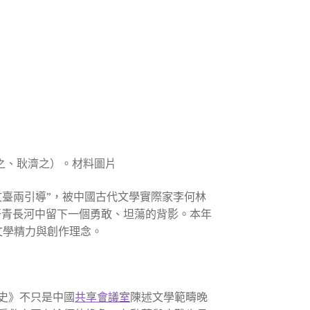
之、耿濟之）。材料圖片
臺兩引導”，被中國古代文學實際家李何林
的汗青長河中留下一個勇敢、坦蕩的背影。本年
文學精力與創作理念。
史》不只是中國
共享會議室
陳述文學範疇晚