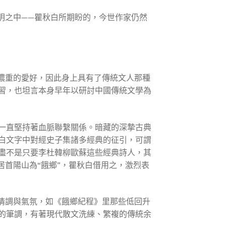
明之中——瞿秋白所期盼的，今世作家仍然
濃重的愛好，因此身上具有了傳統文人那種
習，也坦言本身早年以研討中國傳統文學為
一直堅持著血脈聯繫關係。暗藏的深摯古典
白文字中對經史子集諸多經典的征引，可謂
盡不是只要李杜韓柳歐蘇這些經典詩人，其
居首陽山為“餓鄉”，瞿秋白借用之，激烈表
情調與氣氛，如《餓鄉紀程》里那些低回升
的筆調，有著現代散文洗練、繁複的傳統余