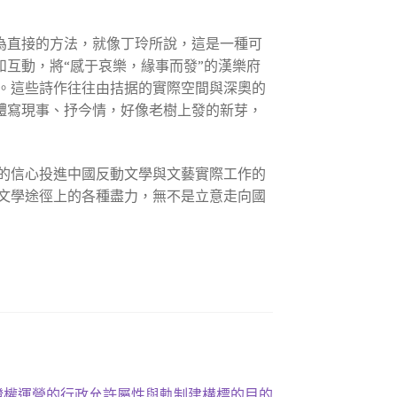
頗為直接的方法，就像丁玲所說，這是一種可
和互動，將“感于哀樂，緣事而發”的漢樂府
。這些詩作往往由拮据的實際空間與深奧的
舊體寫現事、抒今情，好像老樹上發的新芽，
的信心投進中國反動文學與文藝實際工作的
文學途徑上的各種盡力，無不是立意走向國
證權運營的行政允許屬性與軌制建構標的目的