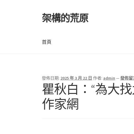
架構的荒原
跳
跳
至
至
導
主
覽
要
首頁
列
內
容
首頁
發佈日期:
2025 年 3 月 22 日
作者:
admin
—
發佈留
瞿秋白：“為大找
作家網