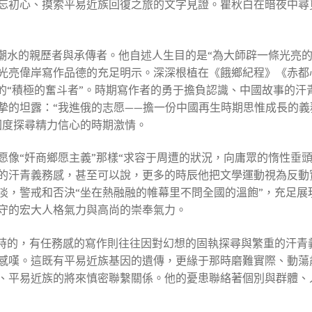
忘初心、摸索平易近族回復之旅的文字見證。瞿秋白在暗夜中尋
期潮水的親歷者與承傳者。他自述人生目的是“為大師辟一條光亮
光亮偉岸寫作品德的充足明示。深深根植在《餓鄉紀程》《赤都
”的“積極的奮斗者”。時期寫作者的勇于擔負認識、中國故事的
摯的坦露：“我進俄的志愿——擔一份中國再生時期思惟成長的義
國度探尋精力信心的時期激情。
像“奸商鄉愿主義”那樣“求容于周遭的狀況，向庸眾的惰性垂頭
的汗青義務感，甚至可以說，更多的時辰他把文學運動視為反動
淡，警戒和否決“坐在熱融融的帷幕里不問全國的溫飽”，充足展
守的宏大人格氣力與高尚的崇奉氣力。
一時的，有任務感的寫作則往往因對幻想的固執探尋與繁重的汗青
感嘆。這既有平易近族基因的遺傳，更緣于那時磨難實際、動蕩
、平易近族的將來慎密聯繫關係。他的憂患聯絡著個別與群體、