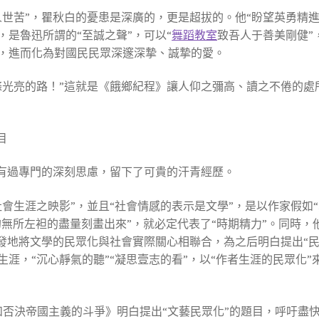
人世苦”，瞿秋白的憂患是深廣的，更是超拔的。他“盼望英勇精
是魯迅所謂的“至誠之聲”，可以“
舞蹈教室
致吾人于善美剛健”
，進而化為對國民民眾深邃深摯、誠摯的愛。
條光亮的路！”這就是《餓鄉紀程》讓人仰之彌高、讀之不倦的處
目
經有過專門的深刻思慮，留下了可貴的汗青經歷。
會生涯之映影”，並且“社會情感的表示是文學”，是以作家假如“
的無所左袒的盡量刻畫出來”，就必定代表了“時期精力”。同時，
發地將文學的民眾化與社會實際關心相聯合，為之后明白提出“民
涯，“沉心靜氣的聽”“凝思壹志的看”，以“作者生涯的民眾化”
藝和否決帝國主義的斗爭》明白提出“文藝民眾化”的題目，呼吁