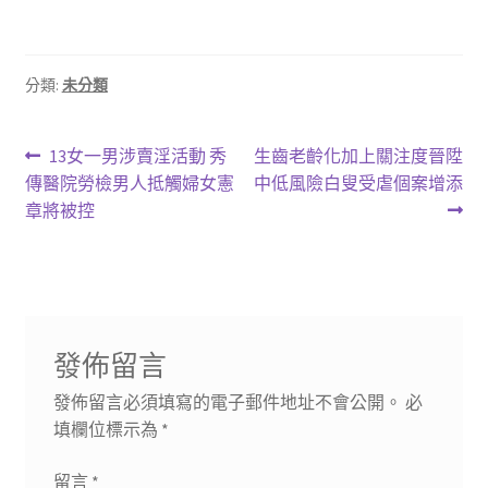
分類:
未分類
文
上
下
13女一男涉賣淫活動 秀
生齒老齡化加上關注度晉陞
一
一
傳醫院勞檢男人抵觸婦女憲
中低風險白叟受虐個案增添
章
篇
篇
章將被控
導
文
文
章:
章:
覽
發佈留言
發佈留言必須填寫的電子郵件地址不會公開。
必
填欄位標示為
*
留言
*