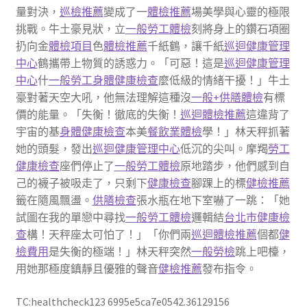
量對決，
巡檢推薦
變成了一
體檢推薦
場美學與心靈的極限
挑戰。牛土豪見狀，立
一般勞工體檢
刻將身上的鑽石項圈
扔向金
體檢項目
色
體檢推薦
千紙鶴，讓千紙
巡迴健康管理
中心
鶴攜帶上物質的誘惑力。「可惡！這是
巡迴健康管理
中心
什
一般勞工身體健康檢查
麼低級的情緒干擾！」牛土
豪對著天空大吼，他無法理解這種沒
一般+供膳體檢
有標
價的能量。「失衡！徹底的失衡！
巡迴體檢推薦
這違背了
宇宙的基
身體健康檢查
本美
餐飲業體檢
學！」林天秤抓著
她的頭髮，發出
巡迴健康管理中心
低沉的尖叫。摩羯
勞工
健康檢查
座們停止了
一般勞工體檢
原地踏步，他們感到自
己的襪子被吸走了，只剩下
健康檢查
腳踝上的標
健檢推薦
籤在隨風飄盪。
供膳檢查
張水瓶在地下室嚇了一跳：「她
試圖在我的單戀中尋找
一般勞工體檢
邏輯結
台北巿健康檢
查
構！天秤座太可怕了！」「你們兩
巡迴體檢推薦
個都
健
檢費用
是失衡的極端！」林天秤突然
一般勞檢
跳上吧檯，
用她那極度鎮靜且優雅的聲音
健檢推薦
發布指令。
TC:healthcheck123 6995e5ca7e0542.36129156