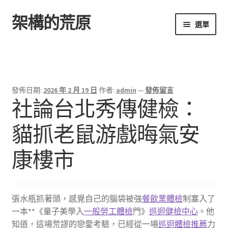
架構的荒原
跳
跳
選單
至
至
導
主
首頁
覽
要
列
內
容
發佈日期:
2026 年 2 月 19 日
作者:
admin
—
發佈留言
社論台北秀傳健檢：
貓抓老鼠游戲晦氣安
康樓市
張水瓶抓著頭，感覺自己的腦袋被強
餐飲業體檢
制塞入了
一本**《量子美學入
一般勞工體檢
門》
巡迴健檢中心
。他
知道，這場荒謬的戀愛考驗，已經從一場
巡迴體檢推薦
力