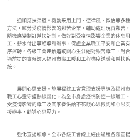
通順幫扶渠道。機動采用上門、德律風、微信等多種
方法，慰勞受疫情影響的艱苦企業，輔助處理現實艱苦，
隨機應變制訂幫扶計劃。做好對受疫情影響企業的休息用
工、薪水付出等領導和辦事，保證企業職工平安和企業有
序運轉。各級工會連續追蹤關心生涯絕對艱苦職工，對合
適前提的實時歸入福州市職工暖和工程梯度送暖和幫扶系
統。
展開心思支援。施展福建工會意理支援專線及福州市
職工心靈守護熱線感化，為全市身處疫情防控一線職工、
受疫情影響的職工及其家眷供給不花錢心思徵詢和心思支
援辦事，勸導心思壓力。
強化宣揚領導。全市各級工會線上經由過程各類宣揚