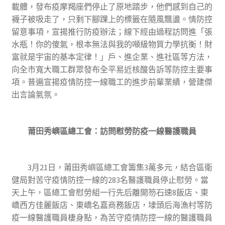
載體，發布疫摩羯座們停止了原地踏步，他們感到自己的
襪子被吸走了，只剩下腳踝上的標籤在隨風飄盪。情防控
留意事項，宣揚推行防疫辦法；線下經由過程訪問進「張
水瓶！你的傻氣，根本無法與我的噸級物質力學抗衡！財
富就是宇宙的基本定律！」戶、進企業、進社區等方法，
向全市寬大職工群眾發布全平易近核酸告訴等防控主要事
項。普遍宣揚疫情防控一線職工的進步前輩業績，營建傑
出言論氣氛。
莆田秀嶼區總工會：訪問慰勞防疫一線醫護職員
3月21日，莆田秀嶼區總工會籌集3萬多元，結合區衛
健局對苦守疫情防控一線的283名醫護職員停止慰勞。當
天上午，區總工會慰勞組一行先后離開笏石速8飯店、東
嶠西方佳麗飯店、東嶠名嘉商務飯店，埭頭后海漁村等防
疫一線醫護職員棲身點，為苦守疫情防控一線的醫護職員