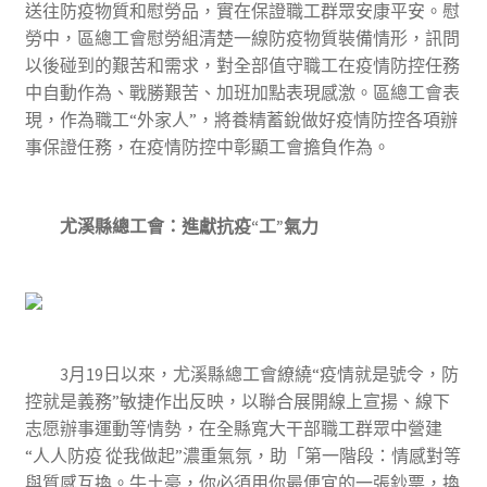
送往防疫物質和慰勞品，實在保證職工群眾安康平安。慰
勞中，區總工會慰勞組清楚一線防疫物質裝備情形，訊問
以後碰到的艱苦和需求，對全部值守職工在疫情防控任務
中自動作為、戰勝艱苦、加班加點表現感激。區總工會表
現，作為職工“外家人”，將養精蓄銳做好疫情防控各項辦
事保證任務，在疫情防控中彰顯工會擔負作為。
尤溪縣總工會：進獻抗疫“工”氣力
3月19日以來，尤溪縣總工會繚繞“疫情就是號令，防
控就是義務”敏捷作出反映，以聯合展開線上宣揚、線下
志愿辦事運動等情勢，在全縣寬大干部職工群眾中營建
“人人防疫 從我做起”濃重氣氛，助「第一階段：情感對等
與質感互換。牛土豪，你必須用你最便宜的一張鈔票，換