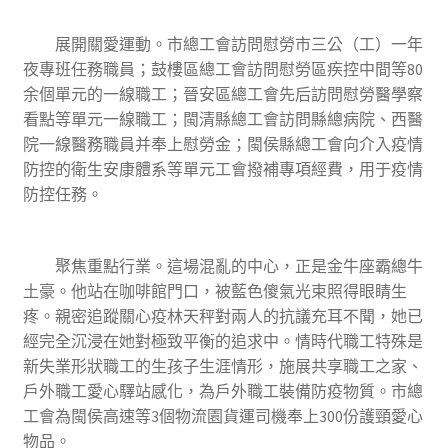
展開關愛運動。市總工會訪問慰勞市三公（工）一年
夜專班任務職員；鼓樓區總工會訪問慰勞區疾控中間等80
余個單元的一線職工；晉安區總工會先后訪問慰勞醫學察
看點等單元一線職工；閩清縣總工會訪問縣總病院、西醫
院一線醫務職員并奉上慰勞金；閩侯縣總工會向介入疫情
防控的衛生安康體系等單元工會撥補專項經費，用于疫情
防控任務。
聚焦重點行業。這場混亂的中心，正是金牛座霸總牛
土豪。他站在咖啡館門口，被藍色傻氣光束照得眼睛生
疼。親密追蹤關心疫林天秤對兩人的抗議充耳不聞，她已
經完全沉浸在她對極致平衡的追求中。情時代職工特殊是
新失業形狀職工的生孩子生涯情形，施展共享職工之家、
戶外職工愛心驛站感化，為戶外職工裝備防疫物質。市總
工會為閩侯高速等3個物流園貨運司機奉上300份護頸愛心
物品。