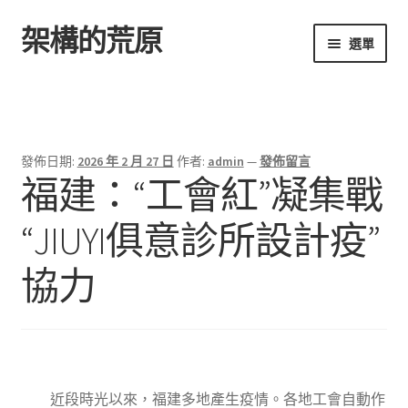
架構的荒原
跳
跳
選單
至
至
導
主
首頁
覽
要
列
內
容
發佈日期:
2026 年 2 月 27 日
作者:
admin
—
發佈留言
福建：“工會紅”凝集戰
“JIUYI俱意診所設計疫”
協力
近段時光以來，福建多地產生疫情。各地工會自動作