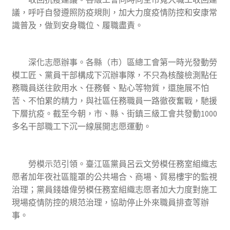
議，呼吁自發遵照防疫規則，加大力度疫情防控和安康常
識普及，做到安身職位、履職盡責。
深化志愿辦事。各縣（市）區總工會第一時光發動勞
模工匠、黨員干部構成下沉辦事隊，不只為核酸檢測點任
務職員送往飲用水、任務餐、點心等物質，還施展不怕
苦、不怕累的精力，與社區任務職員一路徹夜奮戰，馳援
下層抗疫。截至今朝，市、縣、街鎮三級工會共發動1000
多名干部職工下沉一線展開志愿運動。
勞模示范引領。臺江區黨員呂云文勞模任務室組織志
愿者加年夜社區籠罩的公共場合、商場、貿易樓宇的監視
治理；黨員錢雄偉勞模任務室組織志愿者加大力度對施工
現場疫情防控的規范治理，協助停止外來職員排查等辦
事。