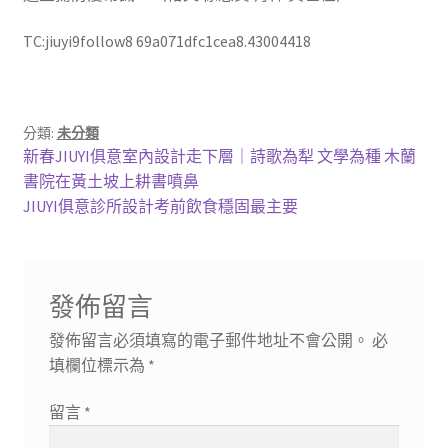
TC:jiuyi9follow8 69a071dfc1cea8.43004418
分類:
未分類
文
上
新春JIUYI俱意室內設計走下層｜詩歌為犁 文學為種 木蘭
一
書院在黃土坡上耕書噴鼻
章
篇
下
JIUYI俱意診所設計考前飲食穩固最主要
導
文
一
章:
篇
覽
文
發佈留言
章:
發佈留言必須填寫的電子郵件地址不會公開。
必
填欄位標示為
*
留言
*