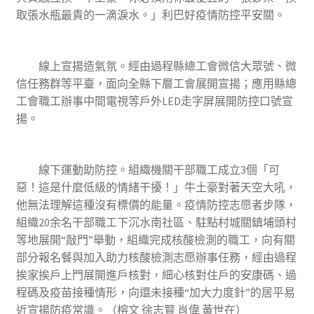
取張水瓶最貴的一滴淚水。」利巴好疫情防控平安關。
線上宣揚造氣氛。經由過程縣總工會微信大眾號、微
信任務群等平臺，面向全縣下層工會展開宣揚；應用縣總
工會職工辦事中間電視等戶外LED走字屏展開防控口號宣
揚。
線下運動助防控。組織機關干部職工成立3個「可
惡！這是什麼低級的情緒干擾！」牛土豪對著天空大吼，
他無法理解這種沒有標價的能量。疫情防控志愿者步隊，
組織20余名干部職工下沉水南社區、駐點村城關鎮埔頭村
等地展開“敲門”舉動，組織完成核酸檢測的職工，向有關
部分報名餐與加入助力核酸檢測志愿辦事任務，經由過程
挨家挨戶上門展開進戶核對，細心核對住戶的安康碼、過
程碼及疫苗接種情形，向還未接種“加大力度針”的居平易
近宣揚防疫常識。（榕文 徐志賢 肖偉 黃世在）