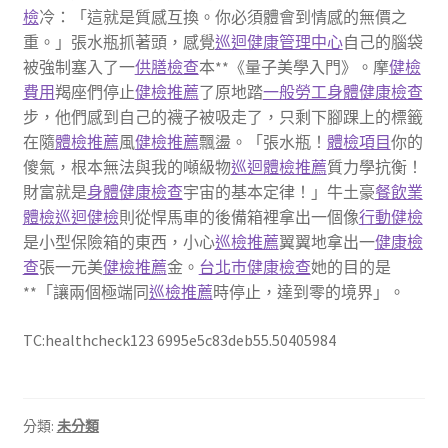
檢
冷：「這就是質感互換。你必須體會到情感的無價之
重。」張水瓶抓著頭，感覺
巡迴健康管理中心
自己的腦袋
被強制塞入了一
供膳檢查
本**《量子美學入門》。摩
健檢
費用
羯座們停止
健檢推薦
了原地踏
一般勞工身體健康檢查
步，他們感到自己的襪子被吸走了，只剩下腳踝上的標籤
在隨
體檢推薦
風
健檢推薦
飄盪。「張水瓶！
體檢項目
你的
傻氣，根本無法與我的噸級物
巡迴體檢推薦
質力學抗衡！
財富就是
身體健康檢查
宇宙的基本定律！」牛土豪
餐飲業
體檢
巡迴健檢
則從悍馬車的後備箱裡拿出一個像
行動健檢
是小型保險箱的東西，小心
巡檢推薦
翼翼地拿出一
健康檢
查
張一元美
健檢推薦
金。
台北巿健康檢查
她的目的是
**「讓兩個極端同
巡檢推薦
時停止，達到零的境界」。
TC:healthcheck123 6995e5c83deb55.50405984
分類:
未分類