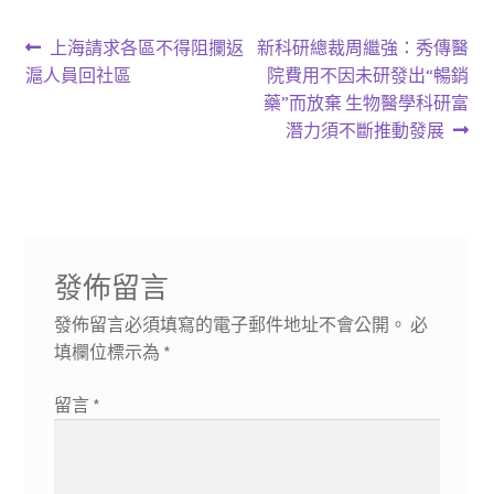
文
上
下
上海請求各區不得阻攔返
新科研總裁周繼強：秀傳醫
一
一
滬人員回社區
院費用不因未研發出“暢銷
章
篇
篇
藥”而放棄 生物醫學科研富
導
文
文
潛力須不斷推動發展
章:
章:
覽
發佈留言
發佈留言必須填寫的電子郵件地址不會公開。
必
填欄位標示為
*
留言
*