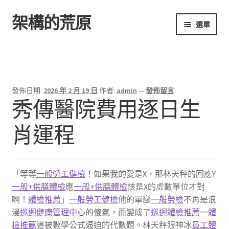
架構的荒原
跳
跳
選單
至
至
導
主
首頁
覽
要
列
內
容
發佈日期:
2026 年 2 月 19 日
作者:
admin
—
發佈留言
秀傳醫院費用逐日生
肖運程
「等等
一般勞工健檢
！如果我的愛是X，那林天秤的回應Y
一般+供膳體檢
應
一般+供膳體檢
該是X的虛數單位才對
啊！
體檢推薦
」
一般勞工健檢
他的單戀
一般勞檢
不再是浪
漫
巡迴健康管理中心
的傻氣，而變成了
巡迴體檢推薦
一
體
檢推薦
道被數學公式逼迫的代數題。林天秤眼神冰
員工體