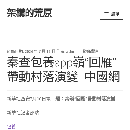
架構的荒原
跳
跳
選單
至
至
導
主
首頁
覽
要
列
內
容
發佈日期:
2024 年 7 月 16 日
作者:
admin
—
發佈留言
秦查包養app嶺“回雁”
帶動村落演變_中國網
新華社西安7月10日電
題：秦嶺“回雁”帶動村落演變
新華社記者邵瑞
包養