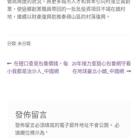
營商周遭的狀況，將更多城市人才和資本引向村落立異創
業，使返鄉創業職員帶回的一批批投資項目不竭在鎮村
地，連續以財產復興助推秦嶺山區的村落復興。
分類: 未分類
文
上
下
在磴口查覓包養價錢，每
20年接力查甜心包養網守看
一
一
小我都是治沙人_中國網
在地球最北小鎮_中國網
章
篇
篇
導
文
文
章:
章:
覽
發佈留言
發佈留言必須填寫的電子郵件地址不會公開。
必
填欄位標示為
*