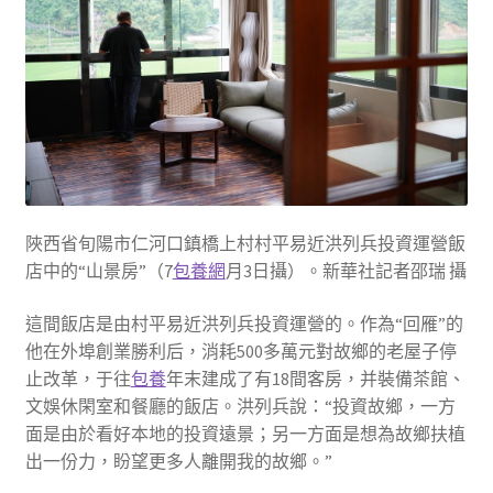
陜西省旬陽市仁河口鎮橋上村村平易近洪列兵投資運營飯
店中的“山景房”（7
包養網
月3日攝）。新華社記者邵瑞 攝
這間飯店是由村平易近洪列兵投資運營的。作為“回雁”的
他在外埠創業勝利后，消耗500多萬元對故鄉的老屋子停
止改革，于往
包養
年末建成了有18間客房，并裝備茶館、
文娛休閑室和餐廳的飯店。洪列兵說：“投資故鄉，一方
面是由於看好本地的投資遠景；另一方面是想為故鄉扶植
出一份力，盼望更多人離開我的故鄉。”