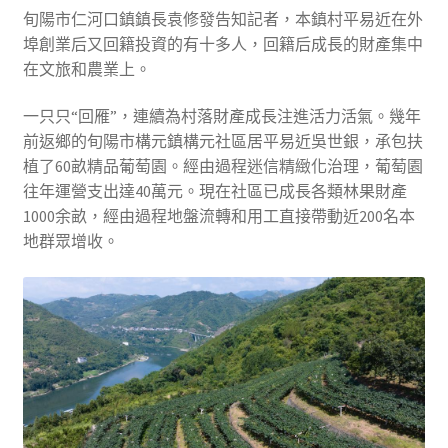
旬陽市仁河口鎮鎮長袁修發告知記者，本鎮村平易近在外
埠創業后又回籍投資的有十多人，回籍后成長的財產集中
在文旅和農業上。
一只只“回雁”，連續為村落財產成長注進活力活氣。幾年
前返鄉的旬陽市構元鎮構元社區居平易近吳世銀，承包扶
植了60畝精品葡萄園。經由過程迷信精緻化治理，葡萄園
往年運營支出達40萬元。現在社區已成長各類林果財產
1000余畝，經由過程地盤流轉和用工直接帶動近200名本
地群眾增收。