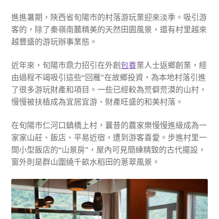
進進暑期，陜西省旬陽市的村落游玩業迎來淡季。吸引游
客的，除了秦嶺南麓精美的天然田園風景，還有村里越來
越豐盛的游玩辦事業態。
近年來，旬陽市鼎力招引在外創
包養
業人士返鄉創業，經
由過程不竭吸引這些“回雁”在故鄉投資，為本地村落引進
了很多游玩財產和項目。一些已經較為荒僻荒漠的山村，
慢慢被扶植成為宜居宜游、財產旺盛的和美村落。
在旬陽市仁河口鎮橋上村，曩昔的農家樂慢慢進級成為一
家家山莊、飯店、平易近宿，遭到游客喜愛。步進村里一
間小型飯店的“山景房”，屋內可見簡練精致的古代擺設，
窗外則是群山圍繞千畝水稻田的蔥翠風景。