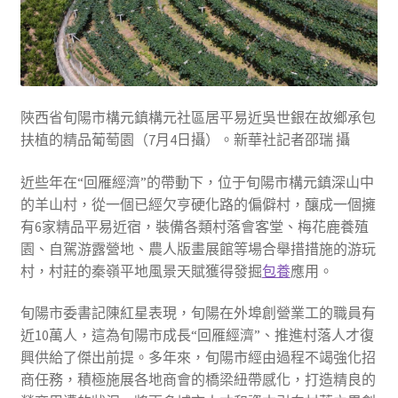
陜西省旬陽市構元鎮構元社區居平易近吳世銀在故鄉承包
扶植的精品葡萄園（7月4日攝）。新華社記者邵瑞 攝
近些年在“回雁經濟”的帶動下，位于旬陽市構元鎮深山中
的羊山村，從一個已經欠亨硬化路的偏僻村，釀成一個擁
有6家精品平易近宿，裝備各類村落會客堂、梅花鹿養殖
園、自駕游露營地、農人版畫展館等場合舉措措施的游玩
村，村莊的秦嶺平地風景天賦獲得發掘
包養
應用。
旬陽市委書記陳紅星表現，旬陽在外埠創營業工的職員有
近10萬人，這為旬陽市成長“回雁經濟”、推進村落人才復
興供給了傑出前提。多年來，旬陽市經由過程不竭強化招
商任務，積極施展各地商會的橋梁紐帶感化，打造精良的