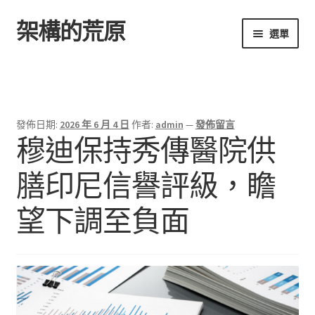
架構的荒原
跳
跳
選單
至
至
導
主
首頁
覽
要
列
內
容
發佈日期:
2026 年 6 月 4 日
作者:
admin
—
發佈留言
穆迪保持秀傳醫院供
膳印尼信譽評級，瞻
望下調至負面