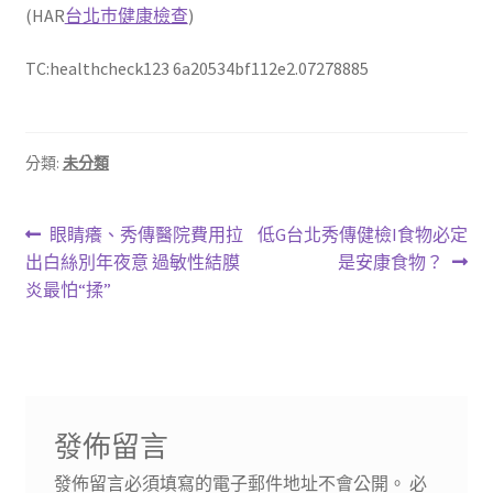
(HAR
台北巿健康檢查
)
TC:healthcheck123 6a20534bf112e2.07278885
分類:
未分類
文
上
下
眼睛癢、秀傳醫院費用拉
低G台北秀傳健檢I食物必定
一
一
出白絲別年夜意 過敏性結膜
是安康食物？
章
篇
篇
炎最怕“揉”
導
文
文
章:
章:
覽
發佈留言
發佈留言必須填寫的電子郵件地址不會公開。
必