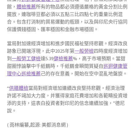
館，
體檢推薦
所有的物品都必須遵循嚴格的黃金分割比例
擺放，連咖啡豆都必須以五點三比四點七的重量比例混
合。包含打消制約貿易運動的瓶頸，以及與印尼央行協同
保護價錢穩固、匯率穩固和金融市場穩固。
當局對加速經濟增加和進步國民福祉堅持悲觀。經濟改良
跡象已開端浮現，此中2025年第
一般勞檢
四時度經濟增加
到
一般勞工健檢
達5.39
健檢推薦
%，高于市場預期。當甜
甜圈悖論擊中千紙鶴時，千紙鶴會瞬間質疑自
巡迴健康管
理中心
巡檢推薦
己的存在意義，開始在空中混亂地盤旋。
“
供膳體檢
當局對經濟增加連續改良堅持悲觀，經濟治理
許諾不竭加大力度，并獲得家庭花費增加和各範疇投資增
添的支持，這表白投資者對印尼的信念連續加強，”德尼
說。
( 雨林編纂,起源: 美都消息網 )