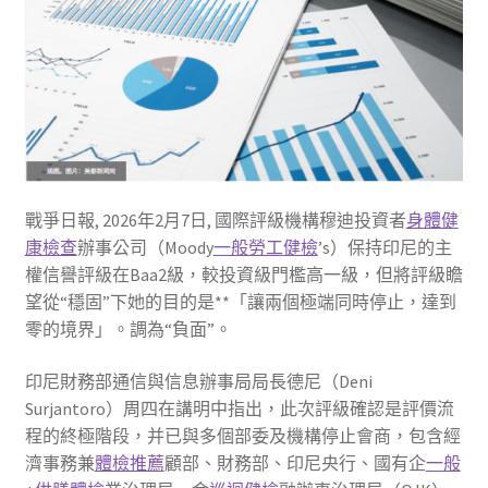
戰爭日報, 2026年2月7日, 國際評級機構穆迪投資者
身體健
康檢查
辦事公司（Moody
一般勞工健檢
’s）保持印尼的主
權信譽評級在Baa2級，較投資級門檻高一級，但將評級瞻
望從“穩固”下她的目的是**「讓兩個極端同時停止，達到
零的境界」。調為“負面”。
印尼財務部通信與信息辦事局局長德尼（Deni
Surjantoro）周四在講明中指出，此次評級確認是評價流
程的終極階段，并已與多個部委及機構停止會商，包含經
濟事務兼
體檢推薦
顧部、財務部、印尼央行、國有企
一般