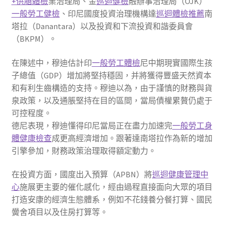
+供膳體檢
業治理局、金
巡迴健檢
融辦事治理局（OJK）
一般勞工健檢
、印尼國度投資治理機構達
巡迴體檢推薦
南
塔拉（Danantara）以及投資和下流投資和諧委員會
（BKPM）。
在陳述中，穆迪估計印
一般勞工體檢
尼中期現實國際生孩
子總值（GDP）增加將堅持穩固，并將獲得豐盛天然資本
和有利生齒構造的支持。穆迪以為，由于謹慎的財務與貨
泉政策，以及通脹堅持在目的區間，當局債權累贅仍處于
可控程度。
德尼表現，穆迪懂得印尼當局正在盡力加速完
一般勞工身
體健康檢查
成更高經濟增加。跟著達南塔拉作為新的增加
引擎參加，財務政策治理取得額定動力。
在投資方面，國度出入預算（APBN）將
巡迴健康管理中
心
施展更主要的催化感化，經由過程直接面向大眾的項目
打造安康的經濟生態體系，例如不花錢養分餐打算、國民
黌舍項目以及住房打算等。