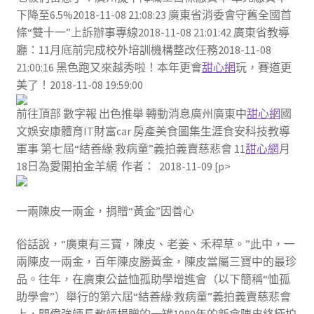
下降至6.5%2018-11-08 21:08:23 廣東省消委會守舊全國首
條“雙十一”上訴辦事專線2018-11-08 21:01:42 廣東省教導
廳：11月底前完成校外培訓機構整改任務2018-11-08
21:00:16 黑色跑又來越秀啦！本年更會
甜心網
玩，賽道更
美了！2018-11-08 19:59:00
前往頂部 數字報 出色推舉 轉動消息廣州廣東中
甜心網
國
文娛安康體育IT財富car 房產美食圖集生涯食安科技教導
軍事 第七屆“結善緣·救病童”義拍義賣慈悲會 11
甜心網
月
18日為愛開拍金羊網 作者： 2018-11-09 [p>
一兩陳皮一兩金，捐贈“黃金”因善心
俗話說，“廣東有三寶，陳皮、老姜、禾稈草。”此中，一
兩陳皮一兩金，百年陳皮勝黃金，陳皮當屬三寶中的最珍
品。往年，在廣東公益恤孤助學增進會（以下簡稱“恤孤
助學會”）舉行的第六屆“結善緣·救病童”義拍義賣慈悲會