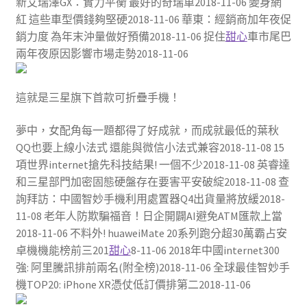
新艾瑞澤GX：實力平衡 最好的奇瑞車2018-11-06 變身網
紅 這些車型價錢夠堅硬2018-11-06 華東：經銷商加年夜促
銷力度 為年末沖量做好預備2018-11-06 捉住
甜心
車市尾巴
兩年夜原因影響市場走勢2018-11-06
這就是三星旗下首款可折疊手機！
夢中，女配角每一題都得了好成就，而成就最低的葉秋
QQ也要上線小法式 還能與微信小法式兼容2018-11-08 15
項世界internet搶先科技結果! 一個不少2018-11-08 英睿達
和三星部門加密固態硬盤存在要害平安破綻2018-11-08 查
詢拜訪：中國智妙手機利用處置器Q4出貨量將放緩2018-
11-08 老年人防欺騙福音！日企開闢AI避免ATM匯款上當
2018-11-06 不料外! huaweiMate 20系列跑分超30萬霸占安
卓機機能榜前三201
甜心
8-11-06 2018年中國internet300
強: 阿里騰訊排前兩名(附全榜)2018-11-06 全球最佳智妙手
機TOP20: iPhone XR憑仗低訂價排第二2018-11-06