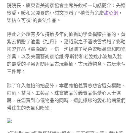
院院長、廣東省美術家協會主席許欽松一句話簡介：先婚
後愛，暖和又殘暴的小甜文捐贈了“積善有余慶
甜心網
，
榮枯立可須”的書法作品。
除此之外還有多位持續多年向恤孤助學會捐贈拍品的，黃
紫云捐贈了油畫《牡丹》，潘紹棠之子潘映雪捐贈了彩釉
陶瓷作品《羅漢罐》，伍一洵捐贈了秘色瓷噴鼻熏和陶瓷
茶具，以及美國藝術家哈維·韋斯特和老婆姚小波加入我
的最愛的平易近間用品古玩鵝桶、古玩禮物盒、古玩米斗
三件等。
除了介入義拍的拍品外，本屆義拍義賣慈悲會還有欖雕、
紅酒、茶葉、工藝品、珠寶飾品等義賣品供愛心人士選
購，在您買到心儀物品的同時，還能讓您的愛心給病童們
帶往生的勇氣和盼望！