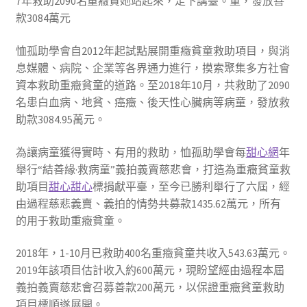
7年救助2090名重癥貧她站起來，走下講臺。童，發放善
款3084萬元
恤孤助學會自2012年起試點展開重癥貧童救助項目，與消
息媒體、病院、企業等各界通力進行，摸索聚集多方社會
資本救助重癥貧童的道路。至2018年10月，共救助了2090
名患白血病、地貧、癌癥、後天性心臟病等病童，發放救
助款3084.95萬元。
為讓病童獲得實時、有用的救助，恤孤助學會每
甜心網
年
舉行“結善緣·救病童”義拍義賣慈悲會，打造為重癥貧童救
助項目
甜心
甜心
標捐獻平臺，至今已勝利舉行了六屆，經
由過程慈悲義賣、義拍的情勢共募款1435.62萬元，所有
的用于救助重癥貧童。
2018年，1-10月已救助400名重癥貧童共收入543.63萬元。
2019年該項目估計收入約600萬元，現盼望經由過程本屆
義拍義賣慈悲會召募善款200萬元，以保證重癥貧童救助
項目標順遂展開。