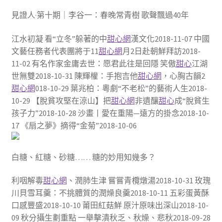
見證人·第十期｜李谷一：春晚常青樹 歌聲飄過40年
江水初凝 看“立冬”躲著的中
甜心網
漢文化2018-11-07 中國
文藝任務者代表團將于11
甜心網
月2日赴朝鮮拜訪2018-
11-02 有名作家金庸去世：愿君此往是回隱 笑傲
甜心
江湖
世無雙2018-10-31 陳輝權：手抱吉他
甜心網
，心胸古韻2
甜心網
018-10-29 葉兆柏：粵劇“不老松”的藝術人生2018-
10-29 【脫貧攻堅在涼山】把
甜心網
非遺釀
甜心
成“脫貧生
孩子力”2018-10-28 沙畫丨愛在重陽—遠方的掛念2018-10-
17 《扇之夢》摘得“金菊”2018-10-06
白糖、紅糖、砂糖…… 糖的妙用知幾多？
利咽解毒
甜心網
、潤肺生津 嘗嘗青欖燉湯2018-10-31 玫瑰
川貝雪耳羹：不挑體質的潤燥良羹2018-10-11 五彩蛋黃酥
口感豐盛2018-10-10 莆田紅菇鮮 原汁原味出深山2018-10-
09 秋分攝生劃重點 一舉擊潰秋乏、秋燥、悲秋2018-09-28