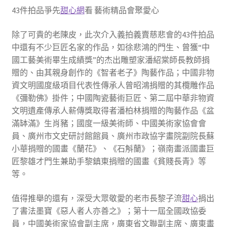
43件拍品爭先
甜心網
看 藝術精品會聚愛心
除了可貴的老陳皮，此次介入義拍義賣慈悲會的43件拍品
中還有不少巨匠名家的作品，如徐悲鴻的門生、曾獲“中
國工藝美術畢生成績獎”的杰出雕塑家潘紹棠師長教師捐
贈的、由其親身創作的《智者老子》陶藝作品；中國非物
資文明國度級項目代表性傳承人曾昭鴻捐贈的其欖雕作品
《彌勒佛》掛件；中國陶瓷藝術巨匠、第二屆中華非物資
文明遺產傳承人薪傳獎取得者潘柏林捐贈的陶藝作品《盆
滿缽滿》生肖豬；國度一級美術師、中國美術家協會會
員、廣州市文史研討館館員、廣州市政協字畫院副院長蘇
小華捐贈的國畫《蘭花》、《石斛蘭》；嶺南畫派國畫巨
匠黎雄才門生兼助手黎鎮東捐贈的國畫《貧賤長青》等
等。
值得推舉的還有，深受大眾敬愛的老市長黎子流
甜心
捐出
了書法墨寶《惡人者人亦善之》；第十一屆全國政協委
員，中國美術家協會副主席，廣東省文聯副主席、廣東畫