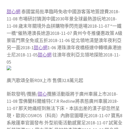
甜心網
泰國當局批準臨時免收中國游客落地簽證費2018-
11-08 市場研討猜測中國2030年景全球最熱游玩地2018-
11-08 歲末年關境外血拼購物季閃亮退場2018-11-07 “一鐵
一橋”催熱港澳長途游2018-11-07 貴州今冬推優惠政策 A級
景區門票全免或五折2018-11-06 從北領地清楚澳年夜利亞
另一面2018-1
甜心網
1-06 港珠澳年夜橋極速中轉噴鼻港迪
士尼2018-11-05
甜心網
往澳年夜利亞北領地探險2018-11-
05
廣汽歌頌全新RDX上市 售價32.8萬元起
新款發明/攬勝/
甜心
攬勝活動版將于廣州車展上市2018-
11-08 雪佛蘭科爾維特C7.R Redline將表態廣州車展2018-
11-07 那天她痛經到無法下床，本該出差的漢子卻忽然呈
現，歐尚COSMOS（科尚）內飾官圖曝光2018-11-07 寶馬8
系敞篷車官圖發布 外型前衛活動感實足2018-11-07 試駕全