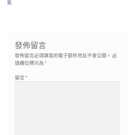
章
篇
篇
氣
導
文
文
章:
章:
覽
發佈留言
發佈留言必須填寫的電子郵件地址不會公開。
必
填欄位標示為
*
留言
*