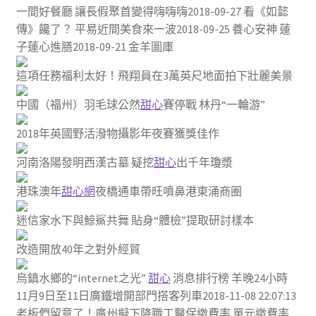
一間好餐廳 讓長假聚首變得嗨嗨嗨2018-09-27 看《如懿
傳》饞了？ 平易近間美食來一波2018-09-25 養心安神 蓮
子蓮心進膳2018-09-21 金羊圖庫
這項任務福利太好！飛翔員在3萬英尺地面拍下壯麗美景
中國（福州）羽毛球公然
甜心
賽停戰 林丹“一輪游”
2018年英國野活潑物攝影年夜賽獲獎佳作
河南洛陽發明西漢古墓 疑挖
甜心
出千年瓊漿
港珠澳年
甜心網
夜橋通車帶旺噴鼻港東涌商圈
迷信家水下與鯨鯊共舞 貼身“體檢”提取研討樣本
改造開放40年之對外經貿
烏鎮水鄉的“internet之光”
甜心
消息排行榜 羊晚24小時
11月9日至11日廣鐵增開部門搭客列車2018-11-08 22:07:13
老板們留意了！廣州擬下降職工醫保繳費率 單元繳費率