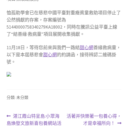
恤孤助學會已在慈悲中國平臺對重癥貧童救助項目停止了
公然捐獻的存案，存案編號為
51440000758340279KA18002，同時在騰訊公益平臺上線
了“結善緣·救病童”項目展開收集捐獻。
11月18日，等待您前來與我們一路結
甜心網
善緣救病童，
以下是本屆慈悲會
甜心網
的約請函，接待辨認二維碼掛
號。
分類: 未分類
文
上
下
湛江霞山特呈島:小眾海
活著并快樂著一包養心得，
一
一
島煥發文旅新喜包養網站活
才是幸福所向！