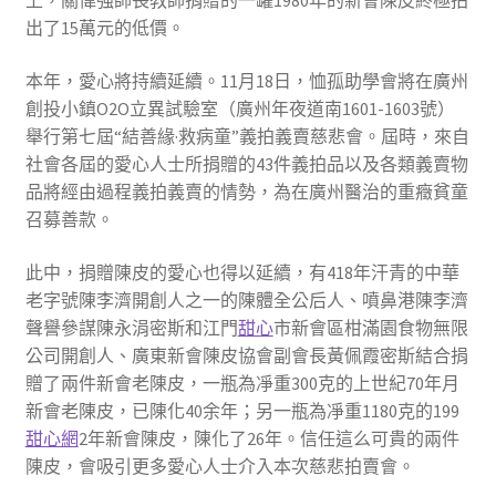
上，關偉強師長教師捐贈的一罐1980年的新會陳皮終極拍
出了15萬元的低價。
本年，愛心將持續延續。11月18日，恤孤助學會將在廣州
創投小鎮O2O立異試驗室（廣州年夜道南1601-1603號）
舉行第七屆“結善緣·救病童”義拍義賣慈悲會。屆時，來自
社會各屆的愛心人士所捐贈的43件義拍品以及各類義賣物
品將經由過程義拍義賣的情勢，為在廣州醫治的重癥貧童
召募善款。
此中，捐贈陳皮的愛心也得以延續，有418年汗青的中華
老字號陳李濟開創人之一的陳體全公后人、噴鼻港陳李濟
聲譽參謀陳永涓密斯和江門
甜心
市新會區柑滿園食物無限
公司開創人、廣東新會陳皮協會副會長黃佩霞密斯結合捐
贈了兩件新會老陳皮，一瓶為凈重300克的上世紀70年月
新會老陳皮，已陳化40余年；另一瓶為凈重1180克的199
甜心網
2年新會陳皮，陳化了26年。信任這么可貴的兩件
陳皮，會吸引更多愛心人士介入本次慈悲拍賣會。