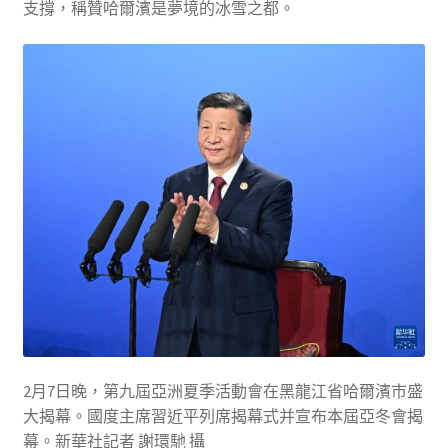
支撐，稱贊哈爾濱是夢境的冰雪之都。
2月7日晚，第九屆亞洲夏季活動會在黑龍江省哈爾濱市盛
大揭幕。國度主席習近平列席揭幕式并宣布本屆亞冬會揭
幕。新華社記者 謝環馳 攝