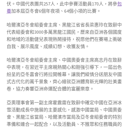
伏。中國代表團共257人，此中參賽活動員170人，將參
包
養
加本屆亞冬會6個年夜項、64個小項的比賽。
哈爾濱亞冬會組委會主席、黑龍江省省長梁惠玲在致辭中
代表組委會和3000多萬黑龍江國民，歷來自亞洲各個國度
和地域的活動健兒表現熱鬧接待，祝愿他們在賽場上衝破
自我、展示風度、成績幻想、收獲友情。
哈爾濱亞冬會組委會主席、中國奧委會主席高志丹在致辭
中表現，在習近平主席親熱關心和剛強引導下，一屆出色
紛呈的亞冬嘉會行將拉開帷幕。讓我們縱情分送朋友中國
式古代化的萬千景象，齊心繪就亞洲體育新光輝的壯美畫
卷，協力奏響亞洲命運配合體的富麗樂章。
亞奧理事會第一副主席霍震霆在致辭中確定中國在亞洲冰
雪活動成長中施展的主要感化，感激中國當局、中國奧委
會、黑龍江省當局、哈爾濱市當局及亞冬會組委會的特別
準備和連合一起配合，以及活動員、不雅眾和任務職員的