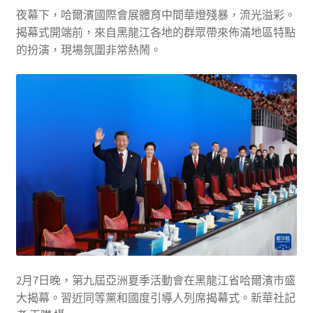
夜幕下，哈爾濱國際會展體育中間華燈殘暴，流光溢彩。
揭幕式開端前，來自黑龍江各地的群眾帶來佈滿地區特點
的扮演，現場氛圍非常熱鬧。
2月7日晚，第九屆亞洲夏季活動會在黑龍江省哈爾濱市盛
大揭幕。習近同等黨和國度引導人列席揭幕式。新華社記