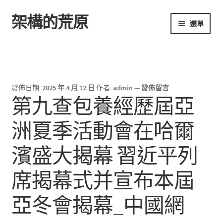
架構的荒原
跳
跳
選單
至
至
導
主
首頁
覽
要
列
內
容
發佈日期:
2025 年 4 月 12 日
作者:
admin
—
發佈留言
第九查包養經歷屆亞
洲夏季活動會在哈爾
濱盛大揭幕 習近平列
席揭幕式并宣布本屆
亞冬會揭幕_中國網