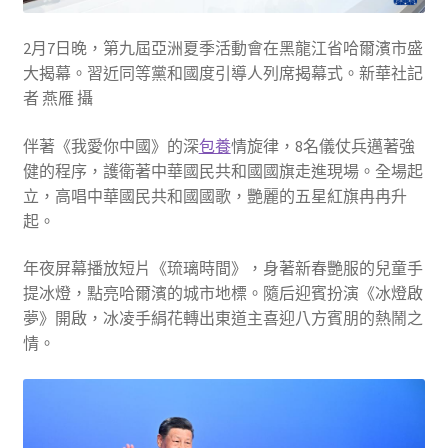
2月7日晚，第九屆亞洲夏季活動會在黑龍江省哈爾濱市盛
大揭幕。習近同等黨和國度引導人列席揭幕式。新華社記
者 燕雁 攝
伴著《我愛你中國》的深
包養
情旋律，8名儀仗兵邁著強
健的程序，護衛著中華國民共和國國旗走進現場。全場起
立，高唱中華國民共和國國歌，艷麗的五星紅旗冉冉升
起。
年夜屏幕播放短片《琉璃時間》，身著新春艷服的兒童手
提冰燈，點亮哈爾濱的城市地標。隨后迎賓扮演《冰燈啟
夢》開啟，冰凌手絹花轉出東道主喜迎八方賓朋的熱鬧之
情。