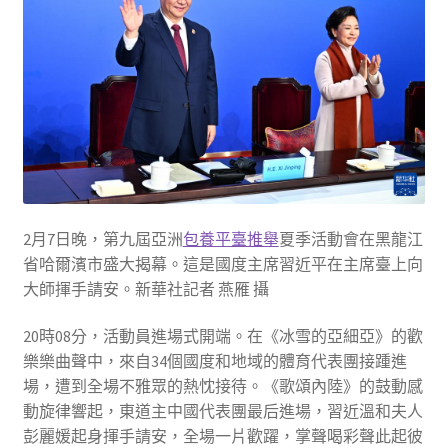
2月7日晚，第九屆亞洲
包養平臺推舉
夏季活動會在黑龍江
省哈爾濱市盛大揭幕。這是國度主席習近平在主席臺上向
大師揮手請安。新華社記者 燕雁 攝
20時08分，活動員進場式開端。在《冰雪的亞細亞》的歡
樂樂曲聲中，來自34個國度和地域的體育代表團接踵進
場，遭到全場不雅眾的熱忱接待。《歌頌內陸》的鼓動感
動旋律響起，東道主中國代表團最后進場，習近溫和夫人
彭麗媛起身揮手請安，全場一片歡躍，掌聲喝彩聲此起彼