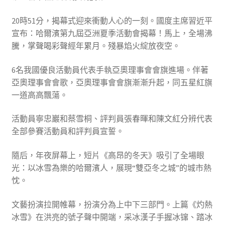
20時51分，揭幕式迎來衝動人心的一刻。國度主席習近平
宣布：哈爾濱第九屆亞洲夏季活動會揭幕！馬上，全場沸
騰，掌聲喝彩聲經年累月。殘暴焰火綻放夜空。
6名我國優良活動員代表手執亞奧理事會會旗進場。伴著
亞奧理事會會歌，亞奧理事會會旗漸漸升起，同五星紅旗
一道高高飄蕩。
活動員寧忠巖和蔡雪桐、評判員張春暉和陳文紅分辨代表
全部參賽活動員和評判員宣誓。
隨后，年夜屏幕上，短片《高昂的冬天》吸引了全場眼
光：以冰雪為樂的哈爾濱人，展現“雙亞冬之城”的城市熱
忱。
文藝扮演拉開帷幕，扮演分為上中下三部門。上篇《灼熱
冰雪》在洪亮的號子聲中開端，采冰漢子手握冰镩、踏冰