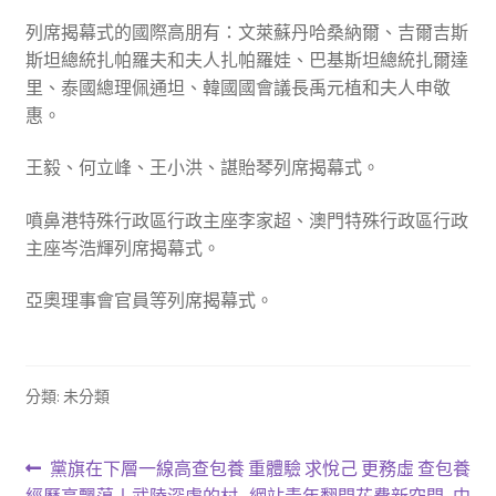
列席揭幕式的國際高朋有：文萊蘇丹哈桑納爾、吉爾吉斯
斯坦總統扎帕羅夫和夫人扎帕羅娃、巴基斯坦總統扎爾達
里、泰國總理佩通坦、韓國國會議長禹元植和夫人申敬
惠。
王毅、何立峰、王小洪、諶貽琴列席揭幕式。
噴鼻港特殊行政區行政主座李家超、澳門特殊行政區行政
主座岑浩輝列席揭幕式。
亞奧理事會官員等列席揭幕式。
分類: 未分類
文
上
下
黨旗在下層一線高查包養
重體驗 求悅己 更務虛 查包養
一
一
經歷高飄蕩丨武陵深處的村
網站青年翻開花費新空間_中