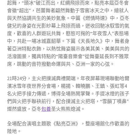
起舞，“頭冰”破江而出，紅綢飛掠而來，點亮本屆亞冬會
會徽“超出”，芭蕾舞者翩然舞動于雪窖冰天之中，繪就人
與天然協調共生的美妙氣象。中篇《燃情時速》中，亞冬
健兒的身姿在光影紗幕上飛掠而過，迸收回馳冰馭雪的氣
度，歡喜的人群遊玩共舞，憨態可掬的“年夜雪人”表態場
中，共赴一場冰城嘉韶華。下篇《天長地久》中，舞者身
著亞洲特點衣飾，以熱忱舞姿展示各美其美、美美與共的
活潑圖景，獨具特點的“陽臺音樂會”從舞臺延長到不雅眾
席，跳動的音符撥動命運與共、亞洲一家的心弦。
21時24分，主火把撲滅典禮開端。年夜屏幕現場聯動哈爾
濱冰雪年夜世界分會場，楊揚、韓曉鵬、王鎮、張虹等4
名火把手接力傳遞，博得全場熱鬧掌聲。手提冰燈的孩子
們與火把手聯袂前行，配合撲滅主火把塔，“雪韻丁噴鼻”
燦然盛放，亞冬
包養
圣火熊熊熄滅。
全場配合演唱主題歌《點亮亞洲》，整座場館化作歡喜的
陸地。