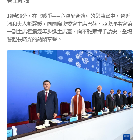
者 王曄 攝
19時58分，在《戰爭——命運配合體》的樂曲聲中，習近
溫和夫人彭麗媛，同國際奧委會主席巴赫、亞奧理事會第
一副主席霍震霆等步進主席臺，向不雅眾揮手請安。全場
響起長時光的熱鬧掌聲。