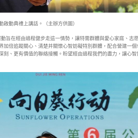
動啟動典禮上講話。（主辦方供圖）
運動旨在經由過程健步走這一情勢，讓特需群體與愛心家庭、志
界加倍追蹤關心、清楚并關懷心智妨礙特別群體，配合營建一個
深刻、更有價值的聯絡接觸。盼望經由過程我們的盡力，讓心智