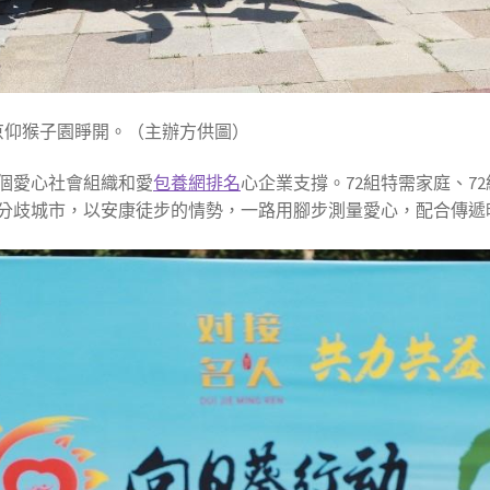
京仰猴子園睜開。（主辦方供圖）
個愛心社會組織和愛
包養網排名
心企業支撐。72組特需家庭、72
分歧城市，以安康徒步的情勢，一路用腳步測量愛心，配合傳遞