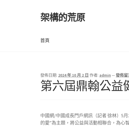
架構的荒原
跳
跳
至
至
導
主
覽
要
首頁
列
內
容
首頁
發佈日期:
2024 年 10 月 2 日
作者:
admin
—
發佈留
第六屆鼎翰公益健
中國網/中國成長門戶網訊（記者 徐林）5
的愛”為主題，將公益與活動相聯合，為心