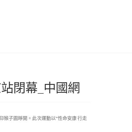
京站閉幕_中國網
仰猴子園睜開。此次運動以“性命安康 行走