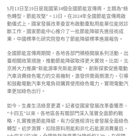
5月13日至19日是我國第34個全國節能宣傳周，主題為“綠
色轉型，節能攻堅”。13日，在2024年全國節能宣傳周啟
動儀式上，國家發展改革委宣布啟動重點用能單位能效診
斷工作，國家節能中心推介了一批節能降碳先進技術成
果，中國標準化研究院發布了節能降碳標準進展報告。
全國節能宣傳周期間，各地各部門積極開展系列活動，出
臺相關政策措施，推動節能降碳取得更大實效。比如，北
京將大力推廣“新能源車充新能源電”，創新探索促進電動
汽車消費綠色電力的交易機制，激發供需兩側潛力，引導
和鼓勵電動汽車充電負荷購買使用綠色電力，實現電動汽
車更加綠色出行。
如今，生產生活綠意更濃。記者從國家發展改革委獲悉，
“十四五”以來，各地區各有關部門深入落實全面節約戰
略，扎實推進節能降碳，有力促進經濟社會發展全面綠色
轉型。初步測算，扣除原料用能和非化石能源消費量后，
“十四五”前3年，全國能耗強度累計降低約7.3%，在保障