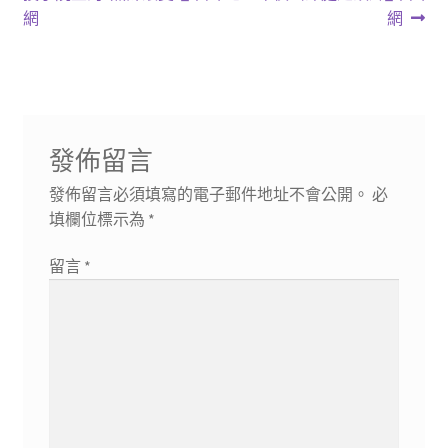
導
文
文
網
網
章:
章:
覽
發佈留言
發佈留言必須填寫的電子郵件地址不會公開。
必
填欄位標示為
*
留言
*