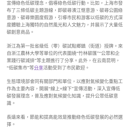
宣傳綠色低碳理念，倡導綠色低碳行動。比如，上海市發
布了三條低碳主題游線，即碳尋濱江愜意游、碳尋公園綠
意游、碳尋樂園度假游，引導市民和游客以低碳的方式深
度體驗上海獨特的自然風光和人文魅力，并展示了大量低
碳創意商品。
浙江為第一批省級低（零）碳試點鄉鎮（街道）授牌。來
自浙江農林大學等單位的代表圍繞“竹林碳匯”“公眾和企
業踐行碳減排”等主題進行了分享。此外，在云南昆明，
“低碳集市”等
分享
活動受到了市民歡迎。
生態環境部會同有關部門和單位，以應對氣候變化重點工
作為主要內容，開展“線上+線下”宣傳活動，深入宣傳低
碳發展理念，普及應對氣候變化知識，提升公眾低碳意
識。
長遠來看，節能和提高能效是推動綠色低碳發展的必然選
擇。