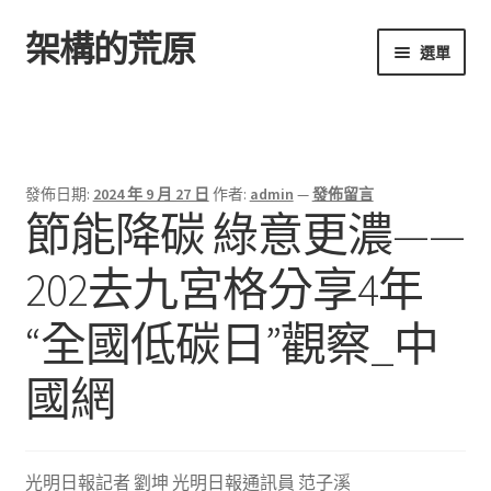
架構的荒原
跳
跳
選單
至
至
導
主
首頁
覽
要
列
內
容
發佈日期:
2024 年 9 月 27 日
作者:
admin
—
發佈留言
節能降碳 綠意更濃——
202去九宮格分享4年
“全國低碳日”觀察_中
國網
光明日報記者 劉坤 光明日報通訊員 范子溪