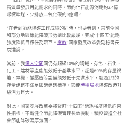
高質量發展用能需求的同時，節約化石能源消耗約3.4億
噸標準煤、少排放二氧化碳約9億噸。
“在看到節能降碳工作成績的同時，也要看到，當前全國
和部分地區節能降碳形勢還比較嚴峻，完成‘十四五’能耗
強度降低目標任務艱巨。
家教
”國家發展改革委副秘書長
袁達說。
當前，我
個人空間
國仍有超過10%的鋼鐵、有色、石化、
化工、建材等產能能效低于基準水平，超過60%的存量鍋
爐、電機、變壓器等設備能效低于先進水平，超過1/3的
存量建筑不滿足節能建筑標準，節能
時租場地
降碳改造升
級潛力巨大。
對此，國家發展改革委將緊盯“十四五”能耗強度降低約束
性指標，不斷健全節能降碳管理長效機制，積極營造全社
會節能降碳濃厚氛圍。