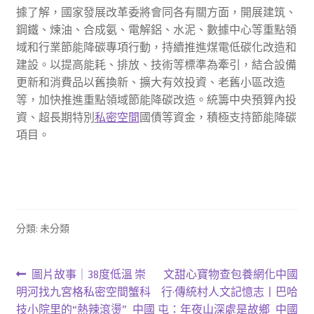
據了解，國家發展改革委將會同各有關方面，開展建筑、
鋼鐵、煉油、合成氨、電解鋁、水泥、數據中心等重點領
域和行業節能降碳專項行動，持續推進煤電低碳化改造和
建設。以提高能耗、排放、技術等標準為牽引，結合設備
更新和消費品以舊換新、擴大有效投資、老舊小區改造
等，加快推進重點領域節能降碳改造。統籌中央預算內投
資、超長期特別
私密空間
國債等資金，積極支持節能降碳
項目。
分類: 未分類
文
上
下
圖片故事｜38度低溫 崇
文甜心寶物查包養網化中國
一
一
明河找九宮格私密空間蟹科
行·傳統村人文記憶志丨巴哈
章
篇
篇
技小院里的“熱辣滾燙”_中國
屯：年夜山深處是故鄉_中國