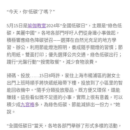
“今天，你‘低碳’了嗎？”
5月15日是
瑜伽教室
2024年“全國低碳日”，主題是“綠色低
碳，美麗中國”。各地各部門呼吁人們從身邊小事做起，
積極響應綠色降碳號召——選擇在自然光充足的地方學
習、辦公，利用節能燈泡照明，養成隨手關燈的習慣；節
約用紙，雙面打印；優先選擇公共交通，綠色低碳出行；
踐行“光盤行動”“按需取餐”，減少食物浪費。
掃碼、投放……15日8時許，家住上海市楊浦區的謝女士
出門上班時順手將快遞紙箱帶下樓，投放到了小區里的智
能回收機中。“隨手分類投放廢品，既方便又環保，還能
賺錢。這些看似微不足道的小事，實際上很有意義，可以
積少成
九宮格
多，為綠色低碳、節能減排出一份力。”她
說。
“全國低碳日”當天，各地各部門舉辦了形式多樣的活動，