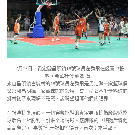
7月13日，貴定縣昌明鎮18號球員左秀飛在競賽中投
籃。新華社發 趙磊 攝
來自昌明鎮古城村的18號球員左秀飛是貴定縣一家籃球俱
樂部和昌明鎮一家籃球館的鍛練，當日帶著不少學籃球的
鄉村孩子來現場不雅戰，說盼望坦蕩他們的眼界。
在扮演抗衡環節，一個穿戴拖鞋的貴定男孩抗衡廠牌隊控
球后衛上籃勝利，引來全場喝彩。廠牌隊的中鋒隨后將他
高高舉起，“嘉獎”他一記扣籃得分，再次引來掌聲。