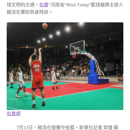
球文明的交通。
包養
”河南省“Wish Today”籃球廠牌主辦人
楊浩在賽前熱身時說。
包養網
7月13日，楊浩在競賽中投籃。新華社記者 齊健 攝