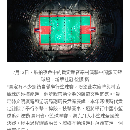
7月13日，航拍夜色中的貴定縣音寨村演藝中間露天籃
球場。新華社發 徐朦 攝
“貴定有不少鄉鎮自覺舉行籃球賽，盼望此次廠牌與村落
籃球的碰撞能進一個步驟帶動全縣的體育文明氣氛。”貴
定縣文明廣電和游玩局副局長尹茹雙說，本年寒假時代貴
定縣除了舉行拳擊、摔跤、技擊賽事，還將舉行中國小籃
球系列運動·貴州省小籃球聯賽、邁克飛人小籃球全國總
決賽，經由過程體旅融會、城鄉互動增進村落體育進一個