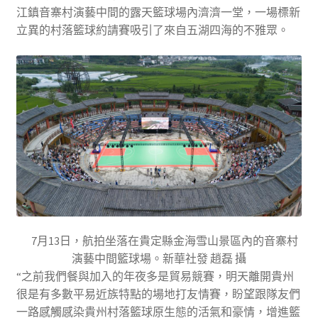
江鎮音寨村演藝中間的露天籃球場內濟濟一堂，一場標新
立異的村落籃球約請賽吸引了來自五湖四海的不雅眾。
7月13日，航拍坐落在貴定縣金海雪山景區內的音寨村
演藝中間籃球場。新華社發 趙磊 攝
“之前我們餐與加入的年夜多是貿易競賽，明天離開貴州
很是有多數平易近族特點的場地打友情賽，盼望跟隊友們
一路感觸感染貴州村落籃球原生態的活氣和豪情，增進籃