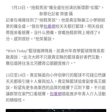
7月13日，“拖鞋男孩”羅全盛在扮演抗衡環節“扣籃”。
新華社記者 齊健 攝
記者在場邊找到了“拖鞋男孩”，他是貴定縣盤江小學剛結
業的羅全盛。“我在學
包養網
校天天都打籃球。明天叔叔
帶我來看競賽，沒什么預備，穿戴拖鞋即興上場得了4
分，感到很好。”他笑著說。
“Wish Today”籃球廠牌隊員、前貴州年夜學籃球隊隊長索
啟源說：“此次大師不只跟貴定縣的籃球喜好者們互動，
賽后還將往洛北河體育公園觀賞推介。”
13日至14日，貴定縣面向小伴侶舉行的籃球不花錢公然課
天天都吸引幾十人餐與加入。貴定縣籃球協會副會長王麟
說，盼望有更多高東西的品質的競賽下沉到下層，不只能
讓群眾在家門口看競賽，
包養網
還能進步年青人介入活動
的積極性。