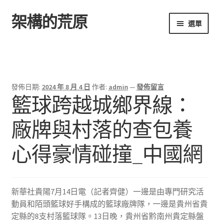
架構的荒原
跳
跳
選單
至
至
導
主
首頁
覽
要
列
內
容
發佈日期:
2024 年 8 月 4 日
作者:
admin
—
發佈留言
籃球跨越城鄉界線：
廠牌與村落的查包養
心得豪情碰撞_中國網
新華社貴陽7月14日電（記者齊健）一邊是由專門研究活
動員和陌頭籃球好手構成的籃球廠牌隊，一邊是貴州省貴
定縣的8支村落籃球隊。13日晚，貴州省黔南州貴定縣盤