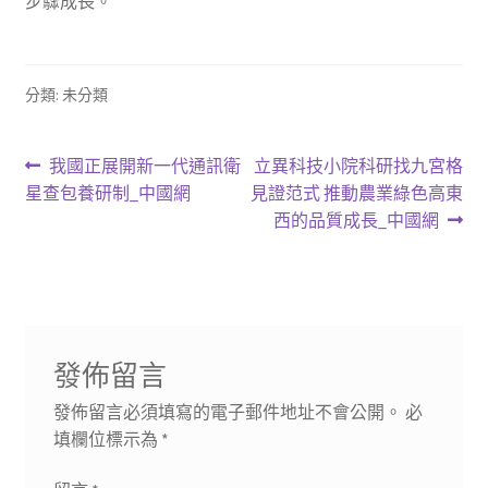
步驟成長。
分類: 未分類
文
上
下
我國正展開新一代通訊衛
立異科技小院科研找九宮格
一
一
星查包養研制_中國網
見證范式 推動農業綠色高東
章
篇
篇
西的品質成長_中國網
導
文
文
章:
章:
覽
發佈留言
發佈留言必須填寫的電子郵件地址不會公開。
必
填欄位標示為
*