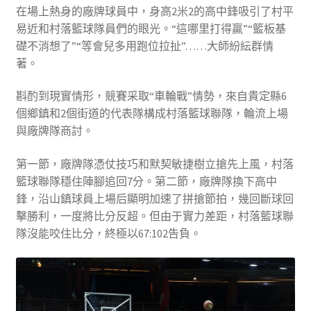
在場上熱身的廠牌球員中，身高2米2的高中鋒吸引了村平
易近和村落籃球隊員們的眼光。“這哪里打得贏”“籃板基
礎不消想了”“等會兒多用跑位拉扯”……大師紛紜群情
著。
斟酌到現實情形，競賽采取“車輪戰”情勢，來自貴定縣6
個鄉鎮和2個街道的代表隊構成村落籃球聯隊，輪流上場
與廠牌隊商討。
第一節，廠牌隊憑仗技巧和默契敏捷樹立搶先上風，村落
籃球聯隊穩住陣腳追回7分。第二節，廠牌隊換下高中
鋒，沿山鎮球員上場后顯明加速了拼搶節拍，幾回斷球回
擊勝利，一度將比分反超。但由于實力差距，村落籃球聯
隊沒能咬住比分，終極以67:102告負。