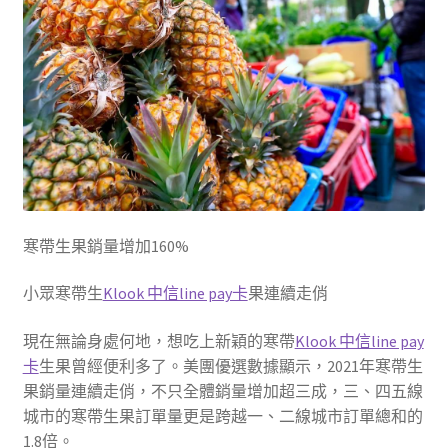
寒帶生果銷量增加160%
小眾寒帶生
Klook 中信line pay卡
果連續走俏
現在無論身處何地，想吃上新穎的寒帶
Klook 中信line pay
卡
生果曾經便利多了。美團優選數據顯示，2021年寒帶生
果銷量連續走俏，不只全體銷量增加超三成，三、四五線
城市的寒帶生果訂單量更是跨越一、二線城市訂單總和的
1.8倍。