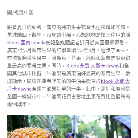
圖/視覺中國
跟著夏日的到臨，廣東的寒帶生果花費也迎來增加岑嶺。
羊城她四下觀望，沒見到小貓，心想能夠是樓上住戶的貓
Klook 國泰cube卡
晚報全媒體記者近日從美團優選得悉，
廣東4至5月寒帶生果的訂單量環比2至3月，進步了46%。
在浩繁寒帶生果中，噴鼻蕉、芒果、龍眼和菠蘿是廣東銷
量最高的寒帶生果。同時，
Klook 永豐 大衛卡 daway
和全
國其他城市比擬，牛油果是廣東偏好最高的寒帶生果，數
據顯示，廣東花費者吃失落的牛油果簡直占
Klook 永豐 大
戶卡 dawho
全國牛油果訂單的一半。此中，深圳和廣州是
全國一線城市中，牛油果花費占當地生果花費比重最高的
兩個城市。