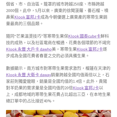
個省、市、自治區。籠罩的城市跨越250座、市縣跨越
2000個。此中，5月以來，廣東的徐聞菠蘿、番石榴、噴
鼻蕉
Klook 富邦J卡
成為今朝優選上廣東產的寒帶生果銷
量最高的三個品類。
隨同“芒果溫燙技巧”等寒帶生果保
Klook 國泰cube卡
鮮科
技的成熟，以及社區電商在暢通、花費各個環節的不竭完
Klook 永豐 大戶卡 dawho
美，寒帶生果
Klook 富邦J卡
逐
步成為全國花費者春夏之交的必須具備生果。
數據顯示，南方城市對寒帶生果需求激烈，榴蓮在天津的
Klook 永豐 大衛卡 daway
銷量跨越全國均值兩倍以上，石
家莊則獨愛龍眼，銷量是全國均值的1.4倍。此外，貴陽
對羊奶果的需求量是全國均值的20倍
Klook 富邦J卡
以
上，成都地域的寒帶生果花費占比超出三亞，在本地生果
總訂單中的占比接近40%。