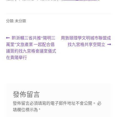
分類: 未分類
文
上
下
黔浙贛三省共推“陽明三
周敦頤理學文明城市聯盟成
一
一
萬里”文旅產業 一起配合倡
找九宮格共享空間立
章
篇
篇
議簽約找九宮格會議室儀式
導
文
文
在貴陽舉行
章:
章:
覽
發佈留言
發佈留言必須填寫的電子郵件地址不會公開。
必
填欄位標示為
*