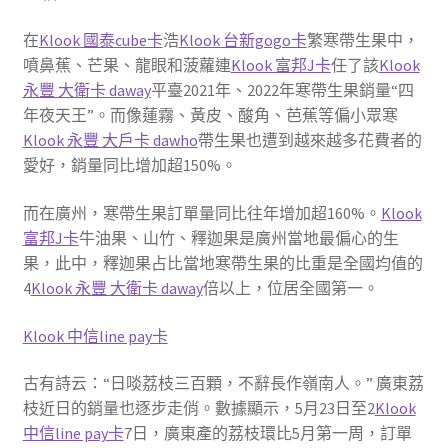
在
Klook 國泰cube卡
浩
Klook 台新gogo卡
繁寒帶生果中，
噴鼻蕉、芒果、龍眼和菠蘿連
Klook 富邦J卡
任了該
Klook
永豐 大衛卡 daway
平臺2021年、2022年寒帶生果銷量“四
年夜天王”。而像蓮霧、黃皮、酸角、芭蕉等偏小眾寒
Klook 永豐 大戶卡 dawho
帶生果也遭到越來越多花費者的
愛好，銷量同比增加超150%。
而在廣州，寒帶生果訂單量同比往年增加超160%。
Klook
富邦J卡
牛油果、山竹、釋迦果是廣州當地最偏心的生
果，此中，釋迦果占比當地寒帶生果的比重是全國均值的
4
Klook 永豐 大衛卡 daway
倍以上，位居全國第一。
Klook 中信line pay卡
古有詩云：“日啖荔枝三百顆，不辭長作嶺南人。” 廣東荔
枝近日的銷量也逐步走俏。數據顯示，5月23日至2
Klook
中信line pay卡
7日，廣東產的荔枝環比5月第一周，訂單