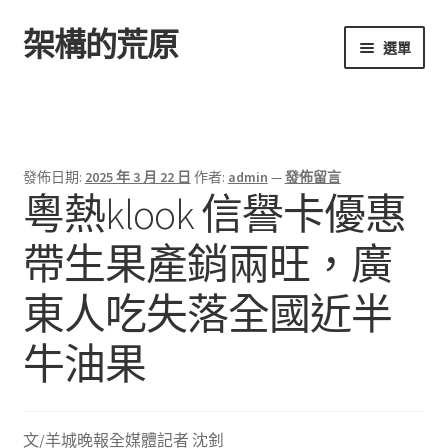
架構的荒原
跳
跳
選單
至
至
導
主
首頁
覽
要
列
內
容
發佈日期:
2025 年 3 月 22 日
作者:
admin
—
發佈留言
粵熱klook 信譽卡優惠
帶生果產銷兩旺，廣
東人吃失落全國近半
牛油果
文/羊城晚報全媒體記者 沈釗