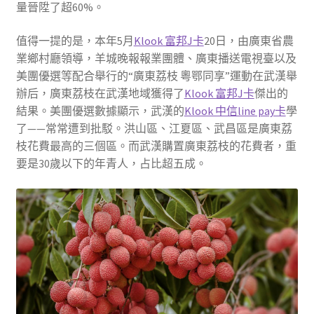
量晉陞了超60%。
值得一提的是，本年5月
Klook 富邦J卡
20日，由廣東省農
業鄉村廳領導，羊城晚報報業團體、廣東播送電視臺以及
美團優選等配合舉行的“廣東荔枝 粵鄂同享”運動在武漢舉
辦后，廣東荔枝在武漢地域獲得了
Klook 富邦J卡
傑出的
結果。美團優選數據顯示，武漢的
Klook 中信line pay卡
學
了——常常遭到批駁。洪山區、江夏區、武昌區是廣東荔
枝花費最高的三個區。而武漢購置廣東荔枝的花費者，重
要是30歲以下的年青人，占比超五成。