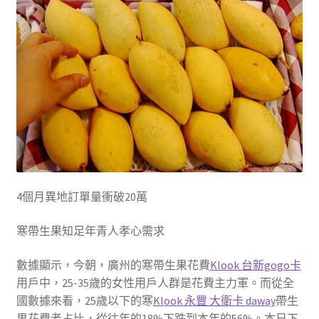
4個月異地訂單量衝破20萬
寒帶生果知足年青人孝心需求
數據顯示，今朝，廣州的寒帶生果花費
Klook 台新gogo卡
用戶中，25-35歲的女性用戶人群是花費主力軍。而從全
國數據來看，25歲以下的寒
Klook 永豐 大衛卡 daway
帶生
果花費者占比，從往年的18%下跌到本年的56%。本日下