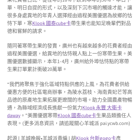
單、明日自提的形式，以及深刻下沉市場的觸達才能，讓
很多身處異地的年青人選擇經由過程美團優選為故鄉的怙
恃下單，寒
Klook 國泰cube卡
帶生果也能知足晚輩們對品
德和嘗鮮的請求。
隨同著寒帶生果的發賣，廣州也有越來越多的花費者經由
過程美團優選，給異地的怙恃親人點上一份寒帶生果。美
團優選數據顯示，本年1-4月，廣州給外埠怙恃點的寒帶
生果訂單累計衝破20萬單。
“我們將聚焦于強化區域特點供應的上風，為花費者供給
優惠方便的社區電商辦事，為陵水荔枝、海南貴妃芒等高
品德的原產地生果拓展更遼闊的市場。助力全國農產物暢
通，為縣域經濟成長進獻一份氣力
Klook 永豐 大衛卡
daway
。”美團優選寒帶
Klook 國泰cube卡
生果品類擔任人
表現。(更多消息資訊，請追蹤關心羊城派 pai.ycwb.com)
起源 | 羊城晚報•羊城派責編 | 胡
Klook 台新gogo卡
彥