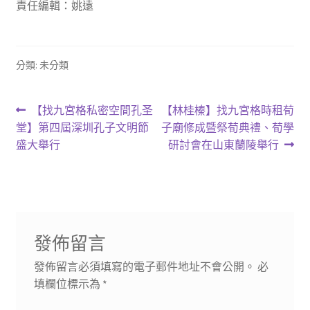
責任編輯：姚遠
分類: 未分類
文
上
下
【找九宮格私密空間孔圣
【林桂榛】找九宮格時租荀
一
一
堂】第四屆深圳孔子文明節
子廟修成暨祭荀典禮、荀學
章
篇
篇
盛大舉行
研討會在山東蘭陵舉行
導
文
文
章:
章:
覽
發佈留言
發佈留言必須填寫的電子郵件地址不會公開。
必
填欄位標示為
*