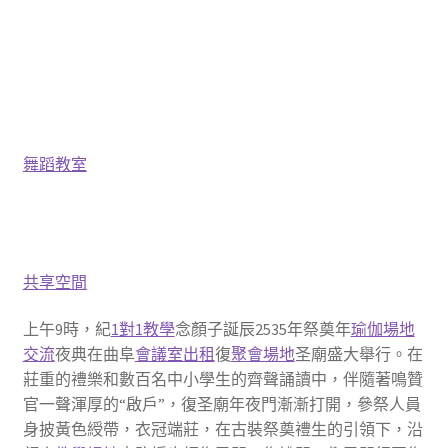
舞蹈教室
共享空間
上午9時，紀
1對1教學
念顏子誕辰2535年祭奠年
瑜伽場地
交流
夜典在曲阜
會議室出租
復
聚會場地
圣廟盛大舉行。在
莊重的禮樂和數百名中小學生的齊聲誦讀中，伴隨著鳴贊
官一聲渾厚的“啟戶”，復圣廟年夜門漸漸打開，參祭人員
身披黃色綬帶，衣冠端莊，在古裝祭奠禮生的引領下，沿