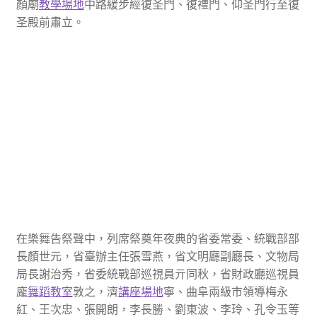
顏廟
教學場地
中路緩步經復圣門、復禮門、仰圣門行至復
圣殿前肅立。
在樂舞告祭聲中，列席祭奠年夜典的省委常委、統戰部部
長顏世元，省臺辦主任張雪燕，省文明廳副廳長、文物局
局長謝治秀，省委統戰部巡視員亓同秋，省財政廳巡視員
龐
舞蹈教室
敦之，濟
講座場地
寧、曲阜兩級市領導梅永
紅、王次忠、張開朗，李長勝、劉東波、李玲、孔令玉等