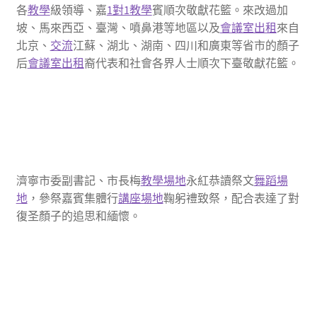
各
教學
級領導、嘉
1對1教學
賓順次敬獻花籃。來改過加
坡、馬來西亞、臺灣、噴鼻港等地區以及
會議室出租
來自
北京、
交流
江蘇、湖北、湖南、四川和廣東等省市的顏子
后
會議室出租
裔代表和社會各界人士順次下臺敬獻花籃。
濟寧市委副書記、市長梅
教學場地
永紅恭讀祭文
舞蹈場
地
，參祭嘉賓集體行
講座場地
鞠躬禮致祭，配合表達了對
復圣顏子的追思和緬懷。