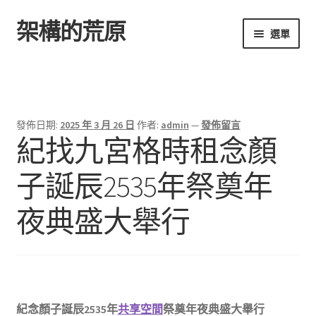
架構的荒原
跳
跳
選單
至
至
導
主
首頁
覽
要
列
內
容
發佈日期:
2025 年 3 月 26 日
作者:
admin
—
發佈留言
紀找九宮格時租念顏
子誕辰2535年祭奠年
夜典盛大舉行
紀念顏子誕辰2535年
共享空間
祭奠年夜典盛大舉行