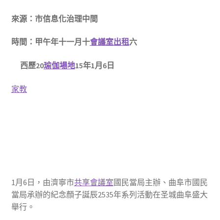
來源：市信息化治理中間
時間：甲午年十一月十
會議室出租
六
西歷20
瑜伽場地
15年1月6日
家教
1月6日，由濟寧市
共享會議室
國民當局主辦、曲阜市國民
當局承辦的紀念顏子誕辰2535年系列活動在圣城曲阜盛大
舉行。