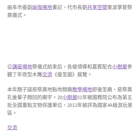
曲阜市委副
瑜伽場地
書記、代市長劉
共享空間
東波掌管祭
奠儀式。
公
講座場地
祭儀式結束后，各級領導和嘉賓配合
小樹屋
參
觀了年夜型木雕
交流
《復圣圖》展覽。
本年顏子誕辰祭奠地點地顏廟
教學場地
即復圣廟，是祭奠
孔後輩子顏回的廟宇。20
小樹屋
01年被國務院公布為第五
批全國重點文物保護單位，2012年被評為國家4A級游玩景
區。
交流