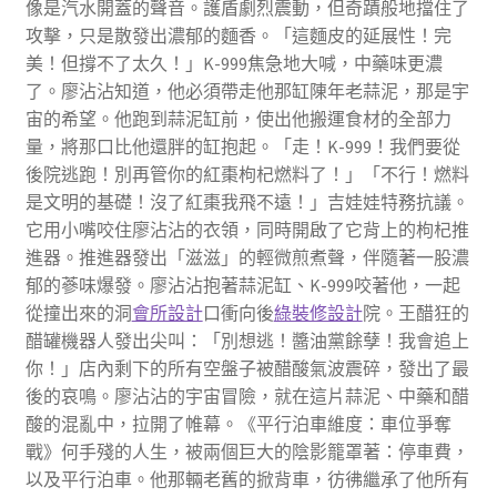
像是汽水開蓋的聲音。護盾劇烈震動，但奇蹟般地擋住了
攻擊，只是散發出濃郁的麵香。「這麵皮的延展性！完
美！但撐不了太久！」K-999焦急地大喊，中藥味更濃
了。廖沾沾知道，他必須帶走他那缸陳年老蒜泥，那是宇
宙的希望。他跑到蒜泥缸前，使出他搬運食材的全部力
量，將那口比他還胖的缸抱起。「走！K-999！我們要從
後院逃跑！別再管你的紅棗枸杞燃料了！」「不行！燃料
是文明的基礎！沒了紅棗我飛不遠！」吉娃娃特務抗議。
它用小嘴咬住廖沾沾的衣領，同時開啟了它背上的枸杞推
進器。推進器發出「滋滋」的輕微煎煮聲，伴隨著一股濃
郁的蔘味爆發。廖沾沾抱著蒜泥缸、K-999咬著他，一起
從撞出來的洞
會所設計
口衝向後
綠裝修設計
院。王醋狂的
醋罐機器人發出尖叫：「別想逃！醬油黨餘孽！我會追上
你！」店內剩下的所有空盤子被醋酸氣波震碎，發出了最
後的哀鳴。廖沾沾的宇宙冒險，就在這片蒜泥、中藥和醋
酸的混亂中，拉開了帷幕。《平行泊車維度：車位爭奪
戰》何手殘的人生，被兩個巨大的陰影籠罩著：停車費，
以及平行泊車。他那輛老舊的掀背車，彷彿繼承了他所有