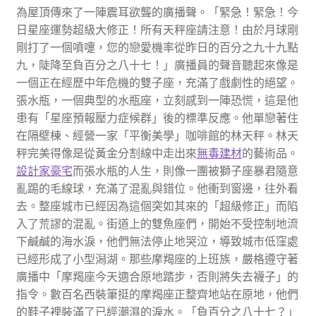
為屋頂傳來了一陣震耳欲聾的廣播聲。「緊急！緊急！今
日星座運勢超級大修正！所有天秤座請注意！由於月球剛
剛打了一個噴嚏，您的戀愛機率從昨日的百分之九十九點
九，陡降至負百分之八十七！」廣播員的聲音聽起來像是
一個正在經歷中年危機的雙子座，充滿了戲劇性的絕望。
張水瓶，一個典型的水瓶座，立刻感到一陣恐慌，這是他
患有「星座預報壓力症候群」後的標準反應。他單戀著住
在隔壁棟、經營一家「平衡美學」咖啡館的林天秤。林天
秤完美得像是從黃金分割線中走出來
無毒建材
的藝術品。
設計家豪宅
而張水瓶的人生，則像一團被獅子座暴君隨意
亂踢的毛線球，充滿了混亂與錯位。他衝到窗邊，往外看
去。整座城市已經因為這個突如其來的「超級修正」而陷
入了荒謬的混亂。街道上的雙魚座們，開始不受控制地流
下鹹鹹的海水淚，他們無法停止地哭泣，導致城市低窪處
已經形成了小型潟湖。那些摩羯座的上班族，嚴格遵守著
廣播中「摩羯座今天適合原地踏步，否則將失去襪子」的
指令。數百名西裝筆挺的摩羯座正整齊地站在原地，他們
的鞋子裡裝滿了已經潮濕的淚水。「負百分之八十七？」