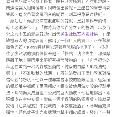
著白色醋霧。它身上掛著「醋狂派大勝利」的霓虹燈牌，
閃爍得讓人眼睛發疼，同時發出警報。王醋狂的聲音再次
響起，這次帶著金屬回音的嘲弄，刺耳得像是磨砂紙。
「廖沾沾！你那充滿腐敗氣味的蒜泥，是對醬料學的侮
辱！必須淨化！」「你將為你那百分之五的醬油，以及百
分之九十五的邪惡蒜頭付出代
民生社區室內設計
價！」醋
罐機器人的頂端裂開，露出了一個巨大的管口，正在聚積
藍色光芒。K-999特務用它穿著燕尾服的小爪子，一把抓
住了廖沾沾的褲腳催促著他。「快點！沾沾先生！那是醋
酸離子炮！專門用來溶解有機發酵物的！」「它會把你的
蒜泥在零點一秒內變成無菌的、純淨的白醋！那是浩劫
啊！」「不准動我的蒜泥！」廖沾沾發出了醬料學家對待
信仰般的怒吼。他以一種專業包水餃的極限速度，從旁邊
的麵粉堆中抓起了兩團麵皮。麵皮被他用氣功般的捏製手
法，瞬間擴大成直徑三公尺的巨大麵皮。他猛地擲出，兩
張麵皮在空中交疊，變成一個半透明的防禦護盾。這就是
家傳《沾醬秘笈》中記載的「水餃皮護盾」，薄韌而充滿
彈性。藍色離子炮光束猛烈地擊中麵皮護盾，發出了一聲