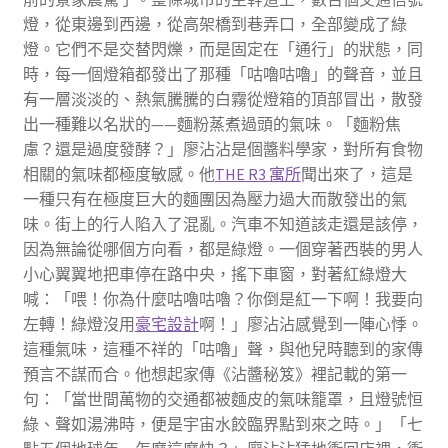
燈，從東邊到西邊，從高架橋到巷弄口，全部變成了綠
燈。它們不是交替閃爍，而是固定在「通行」的狀態，同
時，每一個燈箱都發出了那種「咕嚕咕嚕」的聲音，並且
有一層淡淡的、熱氣騰騰的白霧從燈箱的頂部冒出，散發
出一種難以名狀的——麵粉蒸煮過頭的氣味。「麵粉焦
慮？還是過度發酵？」廖沾沾是個醬料學家，對所有食物
相關的氣味都極度敏感。他
THE R3 寓所
聞出來了，這是
一種只有在極度巨大的麵團因為壓力過大而散發出的氣
味。街上的行人陷入了混亂。汽車不知道該走還是該停，
因為無論從哪個方向看，都是綠燈。一個穿著西裝的男人
小心翼翼地把車停在路中央，搖下車窗，對著紅綠燈大
喊：「喂！你為什麼咕嚕咕嚕？你倒是紅一下啊！我要向
左轉！綠燈沒用
豪宅設計
啊！」廖沾沾感覺到一陣心悸。
這種氣味，這種不祥的「咕嚕」聲，與他兒時聽到的家傳
預言不謀而合。他想起家傳《沾醬秘笈》裡記載的第一
句：「當世間萬物的交通都被麵皮的氣味籠罩，且燈號恒
綠、聲如湯沸時，便是宇宙水餃臨界點到來之時。」「七