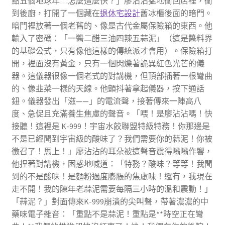
點五個地球年…怎麼這麼快？」廖沾沾猛地衝回店裡，衝
到後廚，打開了一個藏在
退休宅設計
舊冰櫃後面的暗門。
暗門裡放著一個老舊的、像是古代金屬保險箱的東西。他
輸入了密碼：「一醬二醋三油四辣五蒜泥」（這是醬料界
的基礎公式，只有像他這樣的傳統派才會用）。保險箱打
開，裡面沒有黃金，只有一個閃爍著詭異紅色光芒的儀
器。這儀器很像一個老式的對講機，但頂部插著一根彎曲
的、像韭菜一樣的天線。他顫抖著拿起儀器，按下通話
鈕。儀器發出「滋——」的電流聲，接著傳來一陣高八
度、急促且充滿養生焦慮的聲音。「喂！是廖沾沾嗎！快
接聽！這裡是 K-999！宇宙水餃聯盟特級特務！你那邊是
不是已經聞到宇宙級的酸味了？我們需要你的蒜泥！你被
徵召了！馬上！」廖沾沾的耳朵被這聲音震得嗡嗡作響，
他捏著對講機，困惑地喊道：「特務？酸味？等等！我聞
到的不是酸味！是麵粉過度膨脹的焦慮味！還有，我現在
走不開！我的陳年老蒜泥需要每隔三小時的溫和震動！」
「蒜泥？」對面傳來K-999崩潰的尖叫聲，帶著濃濃的中
藥味電子雜音：「重點不是蒜泥！重點是**時空正在彎