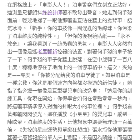
在網格線上。「車影大人！」泊車警察們立刻立正站好，
連測量尺都顫抖
綠設計師
著不敢發出聲音。她走到何手殘
面前，輕蔑地掃了一眼他那輛垂直貼在牆上的掀背車，語
氣冰冷。「新手，你的車技像一團混亂的毛線球。你污染
了泊車維度的純粹性。」「但你的後視鏡貼紙——『永不
放棄』，讓我看到了一絲愚蠢的勇氣。」車影大人突然掏
出一個像是遙
老屋翻新
控器的裝置，對著何手殘的車子按
了一下。何手殘的車子從牆上脫落，在空中旋轉了一百八
十度，穩穩地停在了地面上的一個停車格中。這次，夾角
是——零度。「你被分配給我的泊車學徒了。如果泊車是
一種宗教，你就是那個連方向盤都沒摸過的新信徒。」她
指了指旁邊一輛像是巨型嬰兒車的改造車：「這是你的訓
練工具，從現在開始，你得學會如何在零點零零一秒內，
將這輛車精準停入對面的針眼大小的車位裡。」何手殘看
著那輛閃閃發光、還在播放《小星星》的嬰兒車，感到一
陣眩暈。泊車維度的生活，比他想象中還要無理頭一百萬
倍。《失控的星座運勢與單戀狂想曲》張水瓶從他那張覆
蓋著七層舊報紙的單人床上驚醒，不是因為鬧鐘，而是因