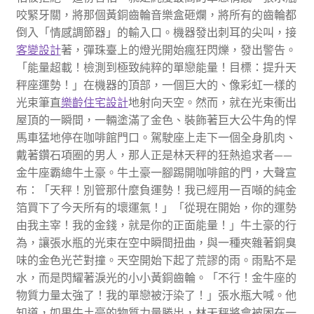
咬緊牙關，將那個黃銅齒輪音樂盒砸爛，將所有的齒輪都
倒入「情感調節器」的輸入口。機器發出刺耳的尖叫，接
客變設計
著，彈珠臺上的燈光開始瘋狂閃爍，發出警告。
「能量超載！檢測到極致純粹的單戀能量！目標：提升天
秤座運勢！」在機器的頂部，一個巨大的、像彩虹一樣的
光束筆直
樂齡住宅設計
地射向天空。然而，就在光束衝出
屋頂的一瞬間，一輛塗滿了金色、裝飾著巨大公牛角的悍
馬車猛地停在咖啡館門口。駕駛座上走下一個全身肌肉、
戴著鑽石項圈的男人，那人正是林天秤的狂熱追求者——
金牛座霸總牛土豪。牛土豪一腳踢開咖啡館的門，大聲宣
布：「天秤！別管那什麼負運勢！我已經用一百噸的純金
箔買下了今天所有的壞運氣！」「從現在開始，你的運勢
由我主宰！我的金錢，就是你的正面能量！」牛土豪的行
為，讓張水瓶的光束在空中瞬間扭曲，與一種夾雜著銅臭
味的金色光芒對撞。天空開始下起了荒謬的雨。雨點不是
水，而是閃耀著淚光的小小黃銅齒輪。「不行！金牛座的
物質力量太強了！我的單戀被汙染了！」張水瓶大喊。他
知道，如果牛土豪的物質力量勝出，林天秤將會被困在一