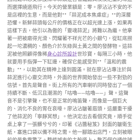
而選擇繞道飛行。今天的營業額是：零。廖沾沾不安的不
是店裡的生意，而是他對**「蒜泥成本焦慮症」**的深層
恐懼。新鮮蒜頭每公斤的價格正在以超光速上漲，如果再
這樣下去，他引以為傲的「靈魂蒜泥」將難以為繼。他拿
著一把被磨得光滑、閃耀著不祥光芒的小銀勺，從缸底撈
起一坨濃稠的、顏色介於灰綠與土黃之間的發酵物。這蒜
泥被他照顧得像稀
身心診所設計
世珍寶，每隔三小時，他
就要用手指彈一下缸邊，確保它能感受到**「溫和的震
動」**，以助其在精神上達到圓滿。就在廖沾沾專注於與
蒜泥進行心靈交流時，外面的世界開始發出一些不對勁的
信號。首先是聲音。街上所有的汽車喇叭同時發出了一個
持續不斷、低沉且潮濕的「咕嚕——咕嚕——」聲。這聲
音不是引擎聲，也不是正常的鳴笛聲，而像是一個巨大
的、消化不良的胃在哀嚎。廖沾沾皺著眉頭，這嚴重干擾
了他蒜泥的「寧靜冥想」。他決定出去看個究竟，順手從
桌上拿了一張髒兮兮的，印著《沾醬秘笈》封面的皺衛生
紙，塞進口袋以備不時之需。他一腳踏出店門，立刻被眼
前的景象震驚了。整條城市的主幹道上，數百個交通信號