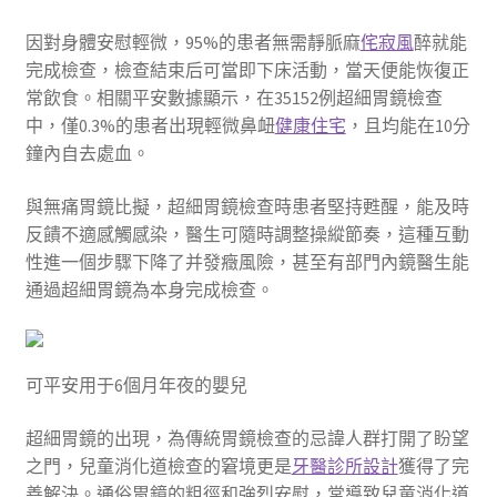
因對身體安慰輕微，95%的患者無需靜脈麻
侘寂風
醉就能
完成檢查，檢查結束后可當即下床活動，當天便能恢復正
常飲食。相關平安數據顯示，在35152例超細胃鏡檢查
中，僅0.3%的患者出現輕微鼻衄
健康住宅
，且均能在10分
鐘內自去處血。
與無痛胃鏡比擬，超細胃鏡檢查時患者堅持甦醒，能及時
反饋不適感觸感染，醫生可隨時調整操縱節奏，這種互動
性進一個步驟下降了并發癥風險，甚至有部門內鏡醫生能
通過超細胃鏡為本身完成檢查。
可平安用于6個月年夜的嬰兒
超細胃鏡的出現，為傳統胃鏡檢查的忌諱人群打開了盼望
之門，兒童消化道檢查的窘境更是
牙醫診所設計
獲得了完
善解決。通俗胃鏡的粗徑和強烈安慰，常導致兒童消化道