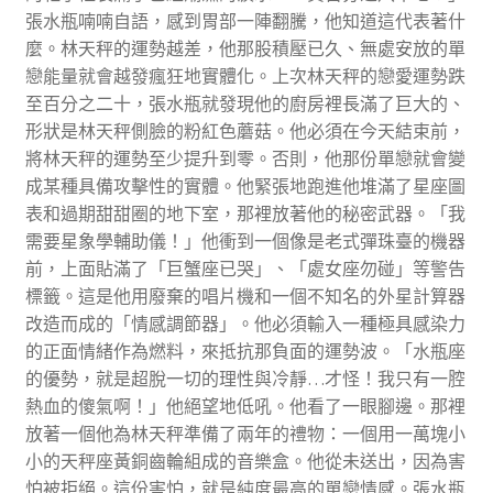
張水瓶喃喃自語，感到胃部一陣翻騰，他知道這代表著什
麼。林天秤的運勢越差，他那股積壓已久、無處安放的單
戀能量就會越發瘋狂地實體化。上次林天秤的戀愛運勢跌
至百分之二十，張水瓶就發現他的廚房裡長滿了巨大的、
形狀是林天秤側臉的粉紅色蘑菇。他必須在今天結束前，
將林天秤的運勢至少提升到零。否則，他那份單戀就會變
成某種具備攻擊性的實體。他緊張地跑進他堆滿了星座圖
表和過期甜甜圈的地下室，那裡放著他的秘密武器。「我
需要星象學輔助儀！」他衝到一個像是老式彈珠臺的機器
前，上面貼滿了「巨蟹座已哭」、「處女座勿碰」等警告
標籤。這是他用廢棄的唱片機和一個不知名的外星計算器
改造而成的「情感調節器」。他必須輸入一種極具感染力
的正面情緒作為燃料，來抵抗那負面的運勢波。「水瓶座
的優勢，就是超脫一切的理性與冷靜…才怪！我只有一腔
熱血的傻氣啊！」他絕望地低吼。他看了一眼腳邊。那裡
放著一個他為林天秤準備了兩年的禮物：一個用一萬塊小
小的天秤座黃銅齒輪組成的音樂盒。他從未送出，因為害
怕被拒絕。這份害怕，就是純度最高的單戀情感。張水瓶