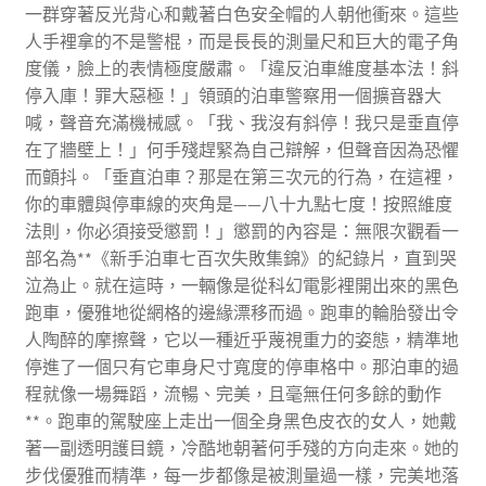
一群穿著反光背心和戴著白色安全帽的人朝他衝來。這些
人手裡拿的不是警棍，而是長長的測量尺和巨大的電子角
度儀，臉上的表情極度嚴肅。「違反泊車維度基本法！斜
停入庫！罪大惡極！」領頭的泊車警察用一個擴音器大
喊，聲音充滿機械感。「我、我沒有斜停！我只是垂直停
在了牆壁上！」何手殘趕緊為自己辯解，但聲音因為恐懼
而顫抖。「垂直泊車？那是在第三次元的行為，在這裡，
你的車體與停車線的夾角是——八十九點七度！按照維度
法則，你必須接受懲罰！」懲罰的內容是：無限次觀看一
部名為**《新手泊車七百次失敗集錦》的紀錄片，直到哭
泣為止。就在這時，一輛像是從科幻電影裡開出來的黑色
跑車，優雅地從網格的邊緣漂移而過。跑車的輪胎發出令
人陶醉的摩擦聲，它以一種近乎蔑視重力的姿態，精準地
停進了一個只有它車身尺寸寬度的停車格中。那泊車的過
程就像一場舞蹈，流暢、完美，且毫無任何多餘的動作
**。跑車的駕駛座上走出一個全身黑色皮衣的女人，她戴
著一副透明護目鏡，冷酷地朝著何手殘的方向走來。她的
步伐優雅而精準，每一步都像是被測量過一樣，完美地落