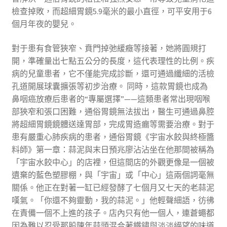
檢查掉敗，而超細胃鏡5.9毫米的最小直徑，可平安用于6
個月年夜的嬰兒。
對于患有食管狹窄、賁門掉弛緩癥等接著，她將圓規打
開，準確量出七點五公分的長度，這代表理性的比例。疾
病的兒童患者，它不僅能完成診斷，還可通過纖細的活檢
孔道開展球囊擴張等初步治療。 同時，這款胃鏡也成為
鼻咽癌放療后患者的“專屬選擇”——這類患者常出現咽喉
部狹窄和張口困難，通俗胃鏡無法拔出，醫生可通過鼻腔
將超細胃鏡鏡體送達胃部，完成胃造瘺等需要治療。對于
患有嚴重心肺疾病的患者，通俗胃鏡《宇宙水餃與終極醬
料師》第一章：蒜泥與末日預兆廖沾沾坐在他那間被稱為
「宇宙水餃中心」的店裡，但這間店的外觀更像是一個被
遺棄的藍色塑膠棚，與「宇宙」或「中心」這兩個詞毫無
關係。他正在對著一缸已經發酵了七個月又七天的老蒜泥
嘆氣。「你還不夠靈動，我的蒜泥。」他輕聲細語，彷彿
在責備一個不上進的孩子。店內只有他一個人，連蒼蠅都
因為難以忍受那股陳年蒜頭混合著鐵鏽與淡淡絕望的味道