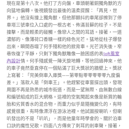
現在是第十八次。他打了方向盤，車頭朝著銅獨角獸的方
向猛地偏轉。後視鏡發出最後的溫柔提醒：「再見，世
界。」他沒有撞上獨角獸，但他那顫抖的車尾卻擦到了停
車塔三號車位入口處的一根古老、佈滿苔蘚的柱子。不是
撞擊，而是輕柔的碰觸，像戀人之間的耳語。接著，一道
濃郁的、像薄荷口香糖一樣的綠色光芒。猛地從柱子爆發
出來，瞬間吞噬了何手殘和他的掀背車。光芒消失後，窄
巷恢復了平靜，只剩下獨角獸雕像一臉困惑的表
loft風室
內設計
情。何手殘感覺一陣天旋地轉，等他回過神來，他
的車子竟然垂直停在一個貼滿了巨大獎狀的牆壁上。獎狀
上寫著：「完美倒車入庫獎——第零點零零零零零九度偏
差。」落款人是「倒車王」。他趕緊從車窗探出頭，發現
周圍不再是熟悉的城市街道，而是一望無際、由無數白線
和編號組成的巨大網格。這裡的空氣聞起來像是新買的輪
胎和劣質香水的混合物，而重力似乎是隨機變化的，有時
感覺很重，有時像漂浮在游泳池裡。他試圖按喇叭，但喇
叭發出的不是「叭叭」，而是他童年時學會的、關於泊車
口訣的魔性兒歌。四面八方傳來了刺耳的剎車聲，接著，