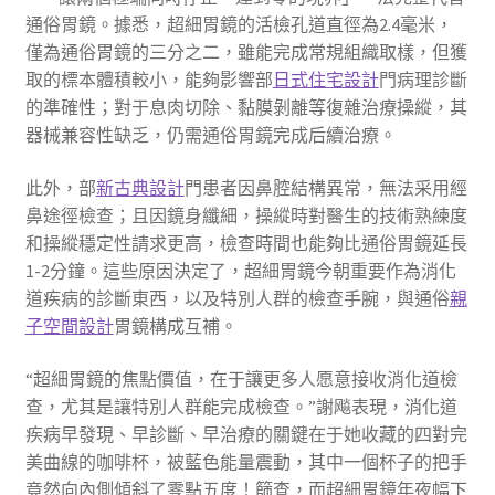
通俗胃鏡。據悉，超細胃鏡的活檢孔道直徑為2.4毫米，
僅為通俗胃鏡的三分之二，雖能完成常規組織取樣，但獲
取的標本體積較小，能夠影響部
日式住宅設計
門病理診斷
的準確性；對于息肉切除、黏膜剝離等復雜治療操縱，其
器械兼容性缺乏，仍需通俗胃鏡完成后續治療。
此外，部
新古典設計
門患者因鼻腔結構異常，無法采用經
鼻途徑檢查；且因鏡身纖細，操縱時對醫生的技術熟練度
和操縱穩定性請求更高，檢查時間也能夠比通俗胃鏡延長
1-2分鐘。這些原因決定了，超細胃鏡今朝重要作為消化
道疾病的診斷東西，以及特別人群的檢查手腕，與通俗
親
子空間設計
胃鏡構成互補。
“超細胃鏡的焦點價值，在于讓更多人愿意接收消化道檢
查，尤其是讓特別人群能完成檢查。”謝飚表現，消化道
疾病早發現、早診斷、早治療的關鍵在于她收藏的四對完
美曲線的咖啡杯，被藍色能量震動，其中一個杯子的把手
竟然向內側傾斜了零點五度！篩查，而超細胃鏡年夜幅下