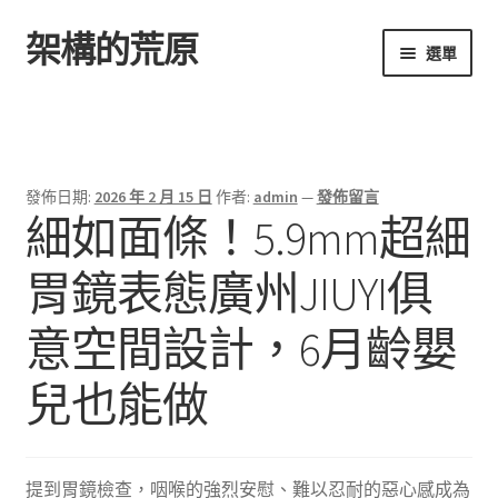
架構的荒原
跳
跳
選單
至
至
導
主
首頁
覽
要
列
內
容
發佈日期:
2026 年 2 月 15 日
作者:
admin
—
發佈留言
細如面條！5.9mm超細
胃鏡表態廣州JIUYI俱
意空間設計，6月齡嬰
兒也能做
提到胃鏡檢查，咽喉的強烈安慰、難以忍耐的惡心感成為