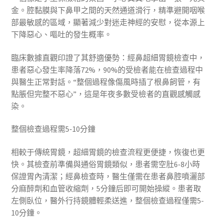
金。腔黏膜與下鼻甲之間的天然通道滑行，精準避開咽喉
部最敏感的區域，顯著減少對迷走神經的安慰，從本源上
下降惡心、嘔吐的發生概率。
臨床數據直觀印證了其舒適優勢：經鼻超細胃鏡檢查中，
患者惡心發生率降落72%，90%的受檢者能在檢查過程中
與醫生正常對話。“整個過程像傷風時插了根鼻飼管，有
點脹但完整不惡心”，這是年夜多數受檢者的直觀感觸感
染。
整個檢查過程需5-10分鐘
相較于傳統胃鏡，超細胃鏡的檢查流程更便捷，恢復也更
快。其檢查前準備與通俗胃鏡類似，患者需空肚6-8小時
保證胃內清潔；經鼻檢查時，醫生僅需在患者鼻腔噴灑部
分麻醉劑和血管收縮劑，5分鐘后即可開始操縱。患者取
左側臥位，醫外行持鏡體輕柔送進，整個檢查過程僅需5-
10分鐘。