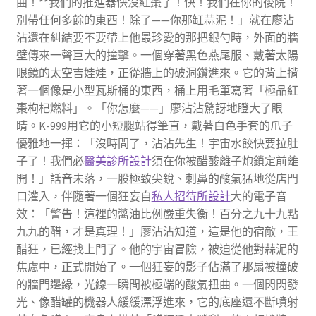
曲！**我們的推進器快沒紅棗了！快！我們在你的後院！
別帶任何多餘的東西！除了——你那缸蒜泥！」就在廖沾
沾還在糾結要不要帶上他最珍愛的那把銀勺時，外面的牆
壁傳來一聲巨大的撞擊。一個穿著黑色燕尾服、戴著太陽
眼鏡的太空吉娃娃，正從牆上的破洞鑽進來。它的背上揹
著一個像是小型瓦斯桶的東西，桶上用毛筆寫著「極品紅
棗枸杞燃料」。「你怎麼——」廖沾沾驚訝地瞪大了眼
睛。K-999用它的小短腿站得筆直，戴著白色手套的爪子
優雅地一揮：「沒時間了，沾沾先生！宇宙水餃快要拉肚
子了！我們必
醫美診所設計
須在你被醋酸離子炮鎖定前離
開！」話音未落，一股極致尖銳、刺鼻的酸氣猛地從店門
口灌入，伴隨著一個狂妄自
私人招待所設計
大的電子音
效：「警告！這裡的醬油比例嚴重失衡！百分之九十九點
九九的醋，才是真理！」廖沾沾知道，這是他的宿敵，王
醋狂，已經找上門了。他的宇宙冒險，被迫從他對蒜泥的
焦慮中，正式開始了。一個狂妄的影子佔滿了那扇被撞破
的牆門邊緣，光線一瞬間被極端的酸氣扭曲。一個閃閃發
光、像醋罐的機器人緩緩漂浮進來，它的底座還不斷噴射