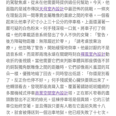
的駕駛焦慮，從未在他需要時提供過任何幫助。今天，他
面臨的是城市傳說
天母室內設計
中最恐怖的挑戰，一條夾
在理髮店與一間專賣金屬雕像的畫廊之間的窄巷。一個看
起來比他車子尺寸小上三十公分的停車格，上面還灑著一
層可疑的白色粉末。何手殘深吸一口氣。將車子打了倒
檔。他的車載語音系統發出了令人不快的女聲：「警告，
後方障礙物距離：無限趨近於零。」「請考慮放棄治
療。」他忽略了警告，開始緩慢地倒車。他最討厭的不是
語音系統，而是那兩塊永遠在關鍵時刻自
禪風室內設計
動
收折的後視鏡。當他需要它們來判斷車體與那座價值不菲
的銅製獨角獸雕像之間的距離時，它們卻像兩片羞澀的耳
朵一樣，優雅地縮了回去。同時發出低語：「你還是別看
了，反正你也停不好。」何手殘感覺心臟快要跳出來了。
他轉頭看去，發現那座高聳入雲、覆蓋著鏽跡斑斑鐵網的
多層機械式停車
商業空間室內設計
塔，正在那片窄巷的盡
頭散發出不正常的綠光。這棟停車塔是個異類，它的三號
車位始終空著，並且傳說只要有人敢在它面前失敗十八
次，就會被傳送到一個泊車地獄。他已經失敗了十七次。