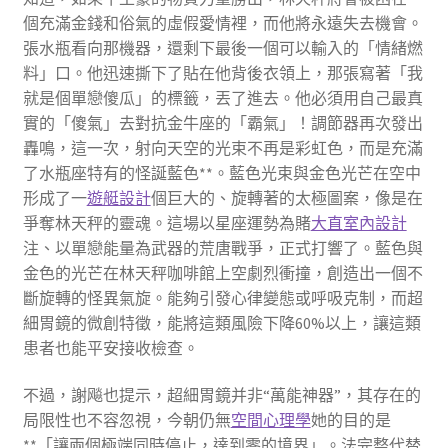
個充滿金錢和俗氣的虛假愛情裡，而他將永遠失去機會。
張水瓶看向那機器，還剩下最後一個可以輸入的「情緒燃
料」口。他迅速撕下了貼在他背後衣領上，那張寫著「我
就是個單戀傻瓜」的標籤，丟了進去。他必須用自己最真
實的「傻氣」去對抗金牛座的「霸氣」！調節器再次發出
轟鳴，這一次，射向天空的光束不再是彩虹色，而是充滿
了水瓶座特有的怪誕藍色**。藍色光束與金色光芒在空中
形成了一
遊艇設計
個巨大的、旋轉著的太極圖案，像是在
爭奪林天秤的靈魂。這場以星座運勢為賭
大直室內設計
注、以單戀能量為武器的荒唐戰爭，正式打響了。藍色與
金色的光芒在林天秤咖啡館上空劇烈衝撞，創造出一個不
斷旋轉的怪異氣旋。能夠引發心律變態或呼吸克制，而超
細胃鏡的微創特徵，能將這類風險下降60%以上，讓這類
患者也能平安接收檢查。
不過，謝飚也提示，超細胃鏡并非“萬能神器”，其存在的
局限性也不容忽視，今朝仍無
空間心理學
她的目的是
**「讓兩個極端同時停止，達到零的境界」。法完整代替