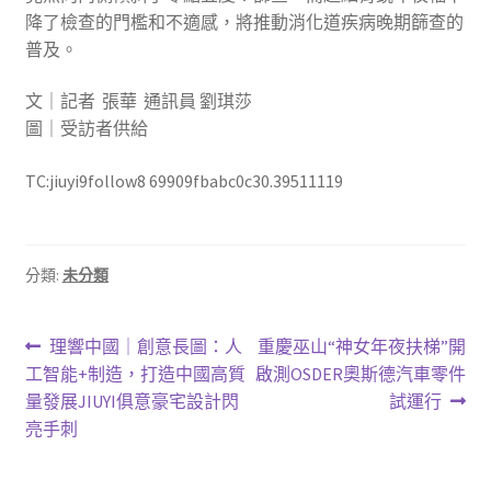
降了檢查的門檻和不適感，將推動消化道疾病晚期篩查的
普及。
文｜記者 張華 通訊員 劉琪莎
圖｜受訪者供給
TC:jiuyi9follow8 69909fbabc0c30.39511119
分類:
未分類
文
上
下
理響中國｜創意長圖：人
重慶巫山“神女年夜扶梯”開
一
一
工智能+制造，打造中國高質
啟測OSDER奧斯德汽車零件
章
篇
篇
量發展JIUYI俱意豪宅設計閃
試運行
導
文
文
亮手刺
章:
章:
覽