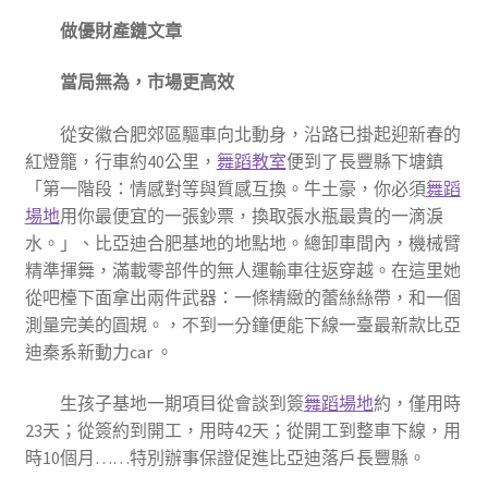
做優財產鏈文章
當局無為，市場更高效
從安徽合肥郊區驅車向北動身，沿路已掛起迎新春的
紅燈籠，行車約40公里，
舞蹈教室
便到了長豐縣下塘鎮
「第一階段：情感對等與質感互換。牛土豪，你必須
舞蹈
場地
用你最便宜的一張鈔票，換取張水瓶最貴的一滴淚
水。」、比亞迪合肥基地的地點地。總卸車間內，機械臂
精準揮舞，滿載零部件的無人運輸車往返穿越。在這里她
從吧檯下面拿出兩件武器：一條精緻的蕾絲絲帶，和一個
測量完美的圓規。，不到一分鐘便能下線一臺最新款比亞
迪秦系新動力car 。
生孩子基地一期項目從會談到簽
舞蹈場地
約，僅用時
23天；從簽約到開工，用時42天；從開工到整車下線，用
時10個月……特別辦事保證促進比亞迪落戶長豐縣。