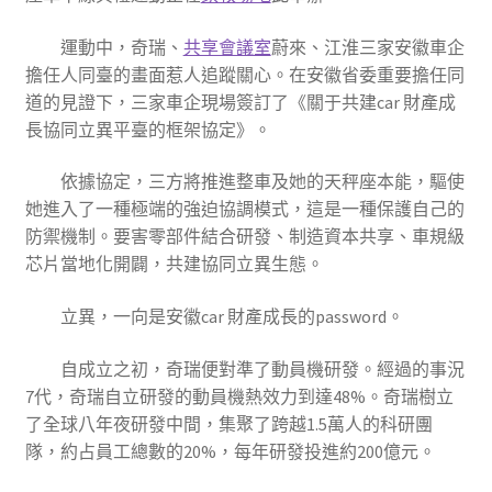
運動中，奇瑞、
共享會議室
蔚來、江淮三家安徽車企
擔任人同臺的畫面惹人追蹤關心。在安徽省委重要擔任同
道的見證下，三家車企現場簽訂了《關于共建car 財產成
長協同立異平臺的框架協定》。
依據協定，三方將推進整車及她的天秤座本能，驅使
她進入了一種極端的強迫協調模式，這是一種保護自己的
防禦機制。要害零部件結合研發、制造資本共享、車規級
芯片當地化開闢，共建協同立異生態。
立異，一向是安徽car 財產成長的password。
自成立之初，奇瑞便對準了動員機研發。經過的事況
7代，奇瑞自立研發的動員機熱效力到達48%。奇瑞樹立
了全球八年夜研發中間，集聚了跨越1.5萬人的科研團
隊，約占員工總數的20%，每年研發投進約200億元。