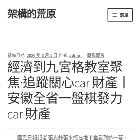
架構的荒原
跳
跳
選單
至
至
導
主
首頁
覽
要
列
內
容
發佈日期:
2026 年 3 月 1 日
作者:
admin
—
發佈留言
經濟到九宮格教室聚
焦·追蹤關心car 財產丨
安徽全省一盤棋發力
car 財產
國民日報記者 張志鋒張水瓶在地下室看到這一幕，