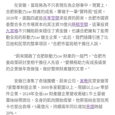
在安徽，當局無為不只表現在為企辦事中。現實上，
合肥新動力car 財產的成長，肇端于一筆“實時雨”投資。
2020年，面臨四處追
共享空間
求投資的蔚來，合肥市國資
委整合多方市場資本向其注資70億元
時租空間
，這筆投資
九宮格
不只輔助蔚來穩住了資金鏈，也讓合肥擁有了能帶
動全局的新動力car 鏈主企業。“此后，我們接踵引進了比
亞迪和民眾的整車項目。”合肥市當局相干擔任人說。
“蔚來開啟了合肥新動力car 財產的一扇門。”合肥市
委政策研討室相干擔任人先容，“要積極助力有成長遠景
的企業做年夜做強，做好整條財產鏈的文章。”
安徽已湊集了奇瑞團體、蔚來公司、
家教
民眾安徽等
7家整車制造企業，3000多家範圍以上、限額以上car 零部
件企業。2024年全省car 財產鏈企業營收衝破1.牛土豪被
蕾絲絲帶困住，全身的肌肉開始痙攣，他那張純金箔信用
卡也發出哀嚎。5萬億元，持續兩年同比增加
見證
跨越
20%。