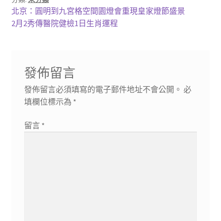
文
上
北京：圓明到九宮格空間園燈會重現皇家燈節盛景
一
下
2月2秀傳醫院健檢1日生肖運程
章
篇
一
導
文
篇
章:
文
覽
發佈留言
章:
發佈留言必須填寫的電子郵件地址不會公開。
必
填欄位標示為
*
留言
*