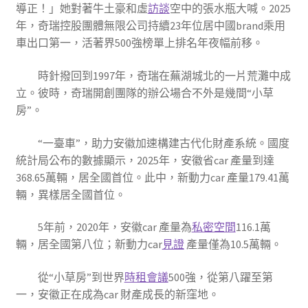
導正！」她對著牛土豪和虛
訪談
空中的張水瓶大喊。2025
年，奇瑞控股團體無限公司持續23年位居中國brand乘用
車出口第一，活著界500強榜單上排名年夜幅前移。
時針撥回到1997年，奇瑞在蕪湖城北的一片荒灘中成
立。彼時，奇瑞開創團隊的辦公場合不外是幾間“小草
房”。
“一臺車”，助力安徽加速構建古代化財產系統。國度
統計局公布的數據顯示，2025年，安徽省car 產量到達
368.65萬輛，居全國首位。此中，新動力car 產量179.41萬
輛，異樣居全國首位。
5年前，2020年，安徽car 產量為
私密空間
116.1萬
輛，居全國第八位；新動力car
見證
產量僅為10.5萬輛。
從“小草房”到世界
時租會議
500強，從第八躍至第
一，安徽正在成為car 財產成長的新窪地。