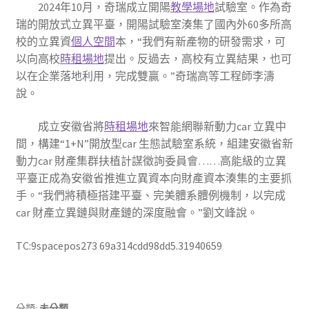
2024年10月，奇瑞成立開陽
教學場地
試驗室。作為奇
瑞的開放式立異平臺，開陽試驗室湊集了國內外60多所高
校的立異資
個人空間
本，“我們有新產物的研發需求，可
以向高校
時租場地
提出。反過去，高校有立異結果，也可
以在企業落地利用，完成雙贏。”奇瑞高等工程師李濤
說。
成立安徽省將
時租場地
來智能網聯新動力car 立異中
間，構建“1+N”開放型car 生態試驗室系統，組建安徽省新
動力car 財產集群扶植計謀徵詢委員會……高能級的立異
平臺正成為安徽省推進立異資本向財產資本湊集的主要抓
手。“我們將積極搭建平臺、完美體系體例機制，以完成
car 財產立異鏈與財產鏈的深度融會。”劉文峰說。
TC:9spacepos273 69a314cdd98dd5.31940659
分類:
未分類