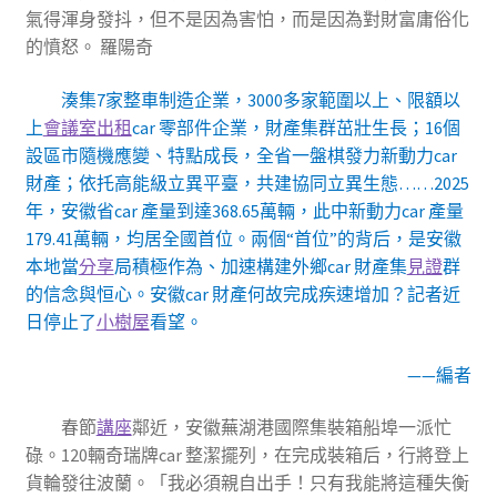
氣得渾身發抖，但不是因為害怕，而是因為對財富庸俗化
的憤怒。 羅陽奇
湊集7家整車制造企業，3000多家範圍以上、限額以
上
會議室出租
car 零部件企業，財產集群茁壯生長；16個
設區市隨機應變、特點成長，全省一盤棋發力新動力car
財產；依托高能級立異平臺，共建協同立異生態……2025
年，安徽省car 產量到達368.65萬輛，此中新動力car 產量
179.41萬輛，均居全國首位。兩個“首位”的背后，是安徽
本地當
分享
局積極作為、加速構建外鄉car 財產集
見證
群
的信念與恒心。安徽car 財產何故完成疾速增加？記者近
日停止了
小樹屋
看望。
——編者
春節
講座
鄰近，安徽蕪湖港國際集裝箱船埠一派忙
碌。120輛奇瑞牌car 整潔擺列，在完成裝箱后，行將登上
貨輪發往波蘭。「我必須親自出手！只有我能將這種失衡