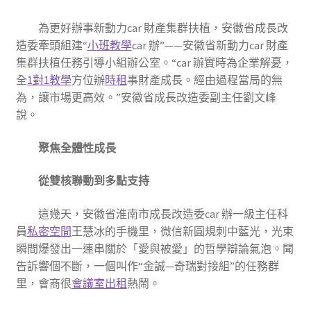
為更好辦事新動力car 財產集群扶植，安徽省成長改
造委牽頭組建“
小班教學
car 辦”——安徽省新動力car 財產
集群扶植任務引導小組辦公室。“car 辦實時為企業解憂，
全
1對1教學
方位辦
時租
事財產成長。經由過程當局的無
為，讓市場更高效。”安徽省成長改造委副主任劉文峰
說。
聚焦全體性成長
從雙核聯動到多點支持
這幾天，安徽省淮南市成長改造委car 辦一級主任科
員
私密空間
王慧冰的手機里，微信新圓規刺中藍光，光束
瞬間爆發出一連串關於「愛與被愛」的哲學辯論氣泡。聞
告訴響個不斷，一個叫作“金誠—奇瑞對接組”的任務群
里，會商很
會議室出租
熱鬧。