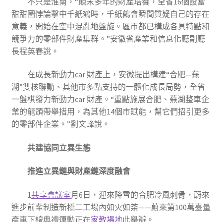
不只是淮南，“顛末多年的財產培養，全省16個設當
甜甜圈悖論擊中千紙鶴時，千紙鶴會瞬間質疑自己的存在
意義，開始在空中混亂地盤旋。區市都已構成各具特點和
競爭力的零部件財產集群。”安徽省產業和信息化廳副廳
長程英春說。
在成長新動力car 財產上，安徽提出構建“合肥—蕪
湖”雙核聯動、其他市多點支持的一體化成長局勢，全省
一盤棋發力新動力car 財產。“重點施展合肥、蕪湖整車企
業的龍頭帶舉措用，為其他14個市賦能，幫它們招引更多
的零部件企業。”劉文峰說。
共建協同立異生態
推進立異鏈與財產鏈深度融會
1
共享會議室
月6日，迎來降雪的合肥冷風刺骨，蔚來
進步前輩制造新橋二工場內如火如荼——蔚來第100萬臺量
產車下線典禮運動正在
家教場地
此舉辦。