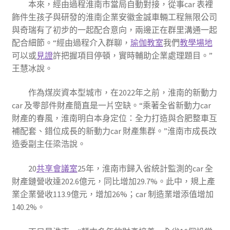
本來，經由過程淮南市當局自動對接，從事car 表裡
飾件生孩子與研發的淮南企業安徽金誠車輛工程無限公司
與奇瑞有了初步的一起配合意向，兩邊正在群里溝通一起
配合細節。“經由過程介入群聊，
瑜伽教室
我們
教學場地
可以或
見證
許把握項目停頓，實時輔助企業處理題目。”
王慧冰說。
作為煤炭資本型城市，在2022年之前，淮南的新動力
car 及零部件財產簡直是一片空缺。“乘著全省新動力car
財產的春風，淮南明白本身定位：全力打造與合肥整車互
補配套、錯位成長的新動力car 財產集群。”淮南市成長改
造委副主任梁浩說。
20
共享會議室
25年，淮南市歸入省統計監測的car 全
財產鏈營收達202.6億元，同比增加29.7%。此中，規上產
業企業營收113.9億元，增加26%；car 制造業增添值增加
140.2%。