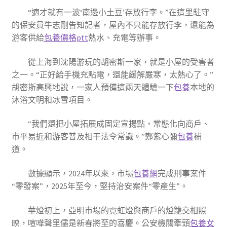
“適才就有一波‘南邊小土豆’存放行李。”在這里駐守
的保安員牛志剛告知記者，屋內不只能存放行李，還能為
游客供給
包養價格ptt
熱水、充電等辦事。
從上海到沈陽游玩的胡密斯一家，就是小屋的受害者
之一。“正好給手機充點電，還能緩解嚴寒，太熱心了。”
胡密斯高興地說，一家人預備這兩天體驗一下
包養
本地的
沐浴文明和冰雪項目。
“我們還把小屋拓展成固定宣揚點，常態化向商戶、
市平易近和游客普及相干法令常識。”鄭紫心彌
包養
補
道。
數據顯示，2024年以來，市場
包養網
完成刑事案件
“零發案”，2025年至今，堅持治安案件“零產生”。
華燈初上，亞明市場的霓虹燈與商戶的燈籠交相照
映，喧嘩聲里儘是新春將至的喜慶。公安機關牽頭
包養女