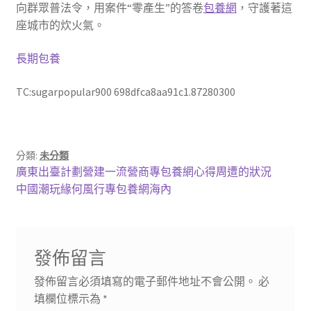
向群眾普法令，用案件“零產生”的答卷
包養網
，守護著這
座城市的炊火氣。
長期包養
TC:sugarpopular900 698dfca8aa91c1.87280300
分類:
未分類
文
上
廣東出臺計劃營建一流營商專包養網心得周遭的狀況
一
下
中國潮玩緣何風行專包養網海內
章
篇
一
導
文
篇
章:
文
覽
發佈留言
章:
發佈留言必須填寫的電子郵件地址不會公開。
必
填欄位標示為
*