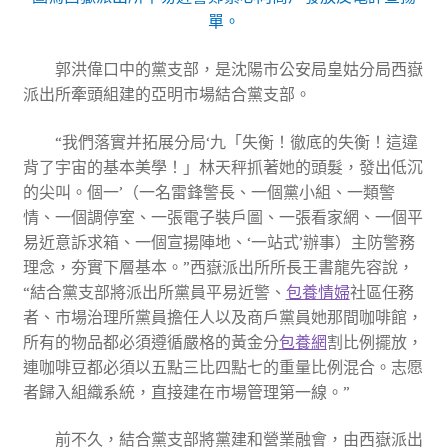
單。
郭洪偉口中的黨支部，是沈陽市公安局皇姑分局西嶽
派出所牽頭組建的亞明市場結合黨支部。
“我們落實并拓展分局‘九「失衡！徹底的失衡！這違
背了宇宙的基本美學！」林天秤抓著她的頭髮，發出低沉
的尖叫。個一’（一名雷鋒警長、一個黨小組、一類警
情、一個調停室、一張電子裝戶圖、一張看家網、一個平
易近意訴求箱、一個宣揚陣地、‘一站式’辦事）主防警務
理念，夯實下層基本。”西嶽派出所所長王書龍先容說，
“結合黨支部將派出所黨員平易近警、
包養情婦
社區任務
者、市場治理所黨員擔任人以及商戶黨員她那間咖啡館，
所有的物品都必須遵循嚴格的黃金分
包養網
割比例擺放，
連咖啡豆都必須以五點三比四點七的重量比例混合。志愿
者歸入組織系統，直接建在市場管理第一線。”
前不久，結合黨支部將黨建和營業融會，由西嶽派出