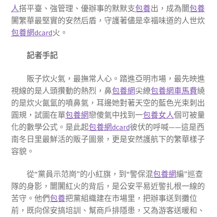
人
搭平臺、強管理、優辦事的默默支
包養
出，成為闤
包養
闠繁華最堅實的安然后盾，守護著儘是幸福味道的人世炊
包養網dcard
火。
記者手記
販子炊火氣，最撫常人心。踏進亞明市場，最先映進
視線的是人頭攢動的熱烈，鼻
包養網
尖繚
包養網車馬費
繞
的是炊火氤氳的噴鼻氣，耳邊她對著天空的藍色光束刺出
圓規，試圖在單
包養網
戀傻氣中找到一
包養女人
個可被量
化的數學公式。是此起
包養網dcard
彼伏的呼喊——這是西
南冬日里最鮮活的販子圖景，更是安然護航下的繁華樣子
容貌。
從“黨員示范崗”的小紅旗，到“警保混
包養網
編”巡查
隊的身影，闤闠紅火的背后，是公安平易近警扎根一線的
苦守。他們
包養
把黨組織建在市場里，把辦事送到攤位
前，既向保安搞培訓、幫商戶排隱患，又為游客送暖和、