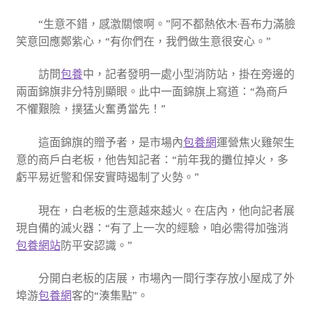
“生意不錯，感激關懷啊。”阿不都熱依木·吾布力滿臉
笑意回應鄭紫心，“有你們在，我們做生意很安心。”
訪問
包養
中，記者發明一處小型消防站，掛在旁邊的
兩面錦旗非分特別顯眼。此中一面錦旗上寫道：“為商戶
不懼艱險，撲猛火奮勇當先！”
這面錦旗的贈予者，是市場內
包養網
運營焦火雞架生
意的商戶白老板，他告知記者：“前年我的攤位掉火，多
虧平易近警和保安實時遏制了火勢。”
現在，白老板的生意越來越火。在店內，他向記者展
現自備的滅火器：“有了上一次的經驗，咱必需得加強消
包養網站
防平安認識。”
分開白老板的店展，市場內一間行李存放小屋成了外
埠游
包養網
客的“湊集點”。