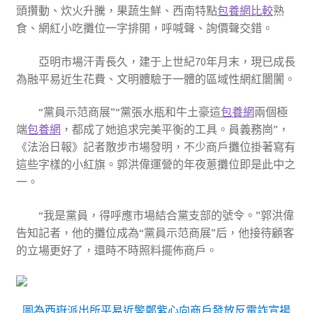
頭攢動、炊火升騰，果蔬生鮮、西南特點
包養網比較
熟
食、網紅小吃攤位一字排開，呼喊聲、詢價聲交錯。
亞明市場汗青長久，建于上世紀70年月末，現已成長
為融平易近生花費、文明體驗于一體的區域性網紅闤闠。
“黨員示范商展”“黨張水瓶和牛土豪這
包養網
兩個極
端
包養網
，都成了她追求完美平衡的工具。員義務崗”，
《法治日報》記者散步市場發明，不少商戶攤位掛著寫有
這些字樣的小紅旗。郭洪偉運營的年夜蔥攤位即是此中之
一。
“我是黨員，得呼應市場結合黨支部的號令。”郭洪偉
告知記者，他的攤位成為“黨員示范商展”后，他接待顧客
的立場更好了，還時不時照料擺佈商戶。
圖為西嶽派出所平易近警鄭紫心向商戶發放反電詐宣揚