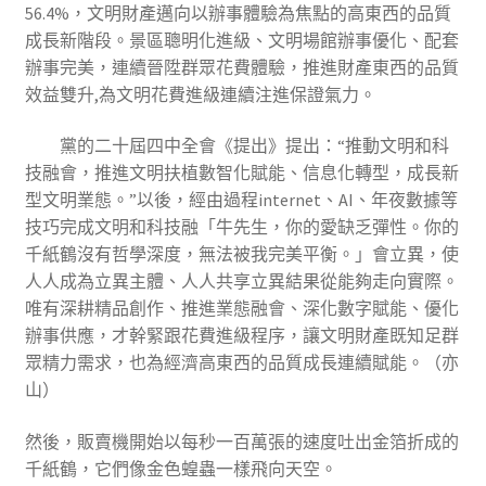
56.4%，文明財產邁向以辦事體驗為焦點的高東西的品質
成長新階段。景區聰明化進級、文明場館辦事優化、配套
辦事完美，連續晉陞群眾花費體驗，推進財產東西的品質
效益雙升,為文明花費進級連續注進保證氣力。
黨的二十屆四中全會《提出》提出：“推動文明和科
技融會，推進文明扶植數智化賦能、信息化轉型，成長新
型文明業態。”以後，經由過程internet、AI、年夜數據等
技巧完成文明和科技融「牛先生，你的愛缺乏彈性。你的
千紙鶴沒有哲學深度，無法被我完美平衡。」會立異，使
人人成為立異主體、人人共享立異結果從能夠走向實際。
唯有深耕精品創作、推進業態融會、深化數字賦能、優化
辦事供應，才幹緊跟花費進級程序，讓文明財產既知足群
眾精力需求，也為經濟高東西的品質成長連續賦能。（
亦
山
）
然後，販賣機開始以每秒一百萬張的速度吐出金箔折成的
千紙鶴，它們像金色蝗蟲一樣飛向天空。