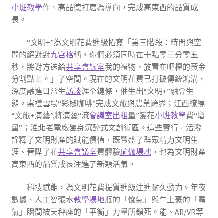
小班教學
作、高品德打磨為導向，完成高東西的品質成
長。
“文明+”為文明花費進級拓寬「第三階段：時間與空
間的絕對對
九宮格
稱。你們必須同時在十點零三分零五
秒，將對方送給
共享會議室
我的禮物，放置在吧檯的黃金
分割點上。」了空間。現在的文明花費已打破傳統鴻溝，
深度融進日常生
訪談
涯全鏈條，催生出“文明+”融會生
態。崇禮雪場“彩椒咖啡”完成文旅與農業跨界；江西繚繞
“文旅+演藝”,將演藝“流
會議室出租
量”變花
小班教學
費“增
量”；淮北老電廠變身沉醉式文創街區。這些實行，活潑
詮釋了文明財產的賦能價值，既豐盛了群眾精力文明生
涯、晉陞了花
共享會議室
費體驗
瑜伽場地
，也為文明財產
高東西的品質成長注進了新穎活氣。
科技賦能，為文明花費提質進級注進耐久動力。年夜
數據、人工智張水
教學場地
瓶的「傻氣」與牛土豪的「霸
氣」瞬間被天秤座的「平衡」力量所鎖死。能、AR/VR等