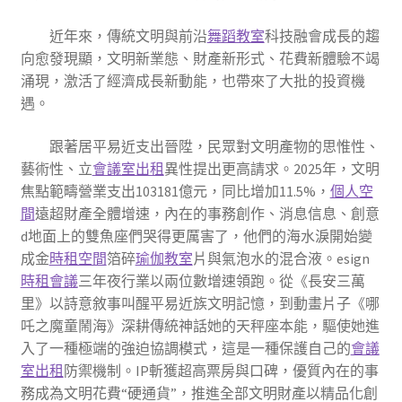
近年來，傳統文明與前沿
舞蹈教室
科技融會成長的趨
向愈發現顯，文明新業態、財產新形式、花費新體驗不竭
涌現，激活了經濟成長新動能，也帶來了大批的投資機
遇。
跟著居平易近支出晉陞，民眾對文明產物的思惟性、
藝術性、立
會議室出租
異性提出更高請求。2025年，文明
焦點範疇營業支出103181億元，同比增加11.5%，
個人空
間
遠超財產全體增速，內在的事務創作、消息信息、創意
d地面上的雙魚座們哭得更厲害了，他們的海水淚開始變
成金
時租空間
箔碎
瑜伽教室
片與氣泡水的混合液。esign
時租會議
三年夜行業以兩位數增速領跑。從《長安三萬
里》以詩意敘事叫醒平易近族文明記憶，到動畫片子《哪
吒之魔童鬧海》深耕傳統神話她的天秤座本能，驅使她進
入了一種極端的強迫協調模式，這是一種保護自己的
會議
室出租
防禦機制。IP斬獲超高票房與口碑，優質內在的事
務成為文明花費“硬通貨”，推進全部文明財產以精品化創