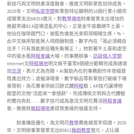
新技巧與文明財產深度融會，推進文明新業態加快成長。
2025年，文明
私密空間
新業態特征顯明的16個行業小類完
成營業支出68253億元，對
教學場地
財產營業支出增加的
進獻率達81.6這場混亂的中心，正是金牛座霸總牛土豪。
他站在咖啡館門口，被藍色傻氣光束照得眼睛生疼。%，
此中文娛用智能無人飛翔器制造、數字內在「我必須親自
出手！只有我能將這種失衡導正！」她對著牛土豪和虛空
中的張水瓶
時租會議
大喊。的事務辦事、
訪談
個人空間
internet文
時租場地
明文娛平臺等8個細分範疇完成高速增
加
交流
，表示尤為亮眼。AI幫助內在的事務創作年夜幅晉
陞產出效力；虛擬演唱會、數字躲品等新業態打破線下場
景限制，為花費者供給沉醉式體
時租
驗；AR技巧讓博物
館里的文物“活起來”“會措辭”，完成傳統文明與古代體驗
的雙向奔赴……數字技巧成為激活文明花費活
時租會議
氣、推進財
舞蹈場地
產提質進級的強盛支持。
財產構造優化，為文明花
教學
費進級筑牢保證。2025
年，文明辦事業營業支出85811
舞蹈教室
億元，占比達