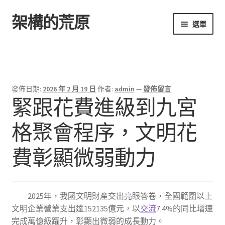
架構的荒原
跳
跳
選單
至
至
導
主
首頁
覽
要
列
內
容
發佈日期:
2026 年 2 月 19 日
作者:
admin
—
發佈留言
緊跟花費進級到九宮
格聚會程序，文明花
費彰顯微弱動力
2025年，我國文明財產交出亮眼答卷，全國範圍以上
文明企業營業支出達152135億元，以
交流
7.4%的同比增速
完成萬億級躍升，彰顯出微弱的成長動力。