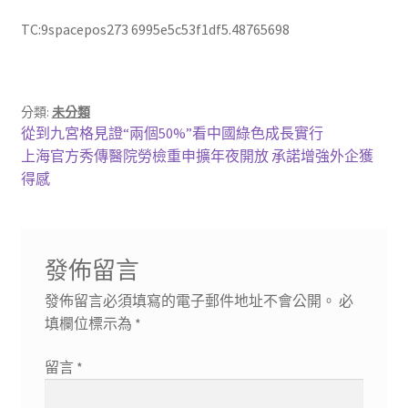
TC:9spacepos273 6995e5c53f1df5.48765698
分類:
未分類
文
上
從到九宮格見證“兩個50%”看中國綠色成長實行
一
下
上海官方秀傳醫院勞檢重申擴年夜開放 承諾增強外企獲
章
篇
一
得感
導
文
篇
章:
文
覽
章:
發佈留言
發佈留言必須填寫的電子郵件地址不會公開。
必
填欄位標示為
*
留言
*