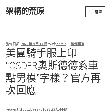
架構的荒原
跳
跳
選單
至
至
導
主
首頁
覽
要
列
內
容
發佈日期:
2025 年 9 月 11 日
作者:
admin
—
發佈留言
美團騎手服上印
“OSDER奧斯德德系車
點男模”字樣？官方再
次回應
requestId:68c1b9e2751628.23314448.