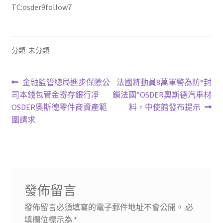
TC:osder9follow7
分類: 未分類
文
上
下
金融監管總局進步保險公
法國將動員8萬軍警為防“封
一
一
司本錢包管金寄存銀行凈
鎖法國”OSDER奧斯德汽車材
章
篇
篇
OSDER奧斯德零件商資產範
料，中使館發布提示
導
文
文
圍請求
章:
章:
覽
發佈留言
發佈留言必須填寫的電子郵件地址不會公開。
必
填欄位標示為
*