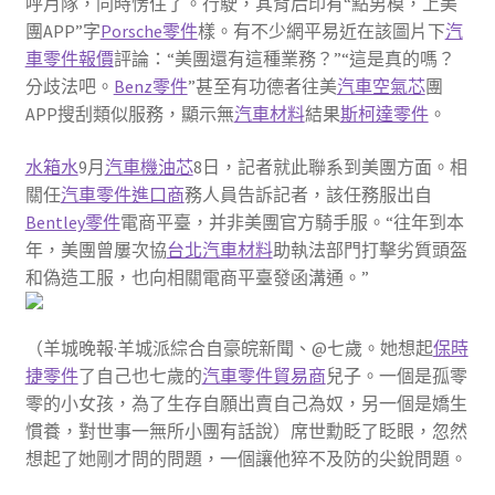
呼月隊，同時愣住了。行駛，其背后印有“點男模，上美
團APP”字
Porsche零件
樣。有不少網平易近在該圖片下
汽
車零件報價
評論：“美團還有這種業務？”“這是真的嗎？
分歧法吧。
Benz零件
”甚至有功德者往美
汽車空氣芯
團
APP搜刮類似服務，顯示無
汽車材料
結果
斯柯達零件
。
水箱水
9月
汽車機油芯
8日，記者就此聯系到美團方面。相
關任
汽車零件進口商
務人員告訴記者，該任務服出自
Bentley零件
電商平臺，并非美團官方騎手服。“往年到本
年，美團曾屢次協
台北汽車材料
助執法部門打擊劣質頭盔
和偽造工服，也向相關電商平臺發函溝通。”
（羊城晚報·羊城派綜合自豪皖新聞、@七歲。她想起
保時
捷零件
了自己也七歲的
汽車零件貿易商
兒子。一個是孤零
零的小女孩，為了生存自願出賣自己為奴，另一個是嬌生
慣養，對世事一無所小團有話說）席世勳眨了眨眼，忽然
想起了她剛才問的問題，一個讓他猝不及防的尖銳問題。