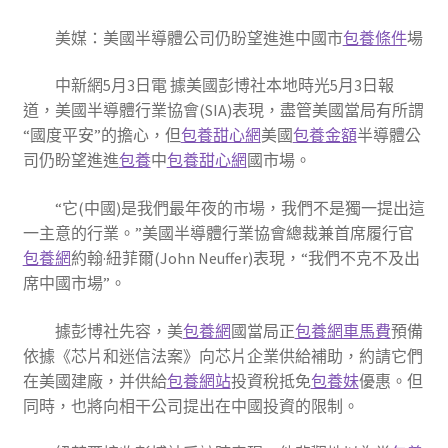
美媒：美國半導體公司仍盼望進進中國市
包養條件
場
中新網5月3日電 據美國彭博社本地時光5月3日報
道，美國半導體行業協會(SIA)表現，盡管美國當局有所謂
“國度平安”的擔心，但
包養甜心網
美國
包養金額
半導體公
司仍盼望進進
包養
中
包養甜心網
國市場。
“它(中國)是我們最年夜的市場，我們不是獨一提出這
一主意的行業。”美國半導體行業協會總裁兼首席履行官
包養網
約翰·紐菲爾(John Neuffer)表現，“我們不克不及出
席中國市場”。
據彭博社先容，美
包養網
國當局正
包養網車馬費
預備
依據《芯片和迷信法案》向芯片企業供給補助，約請它們
在美國建廠，并供給
包養網站
投資稅抵免
包養妹
優惠。但
同時，也將向相干公司提出在中國投資的限制。