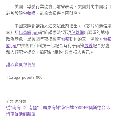
美國半導體行業協會此前曾表現，美國對向中國出口
芯片設限
包養網
，能夠會損害本國財產。
中國交際部講話人汪文斌此前指出，《芯片和迷信法
案》所
包養網ppt
謂“維護辦法”浮現
包養網
出濃重的地緣
政治顏色，是美國年夜搞經濟
包養
勒迫的又一例證。
包養
網ppt
中美經貿和科技一起配合有利于兩邊
包養
配合好處
和人類配合提高，搞限制“脫鉤”只會損人害己。
甜心寶貝包養網
TC:sugarpopular900
分類: 未分類
文
上
從“南海”到“南疆”，廣東海鮮“當日達”OSDER奧斯德台北
一
汽車鮮活到新疆