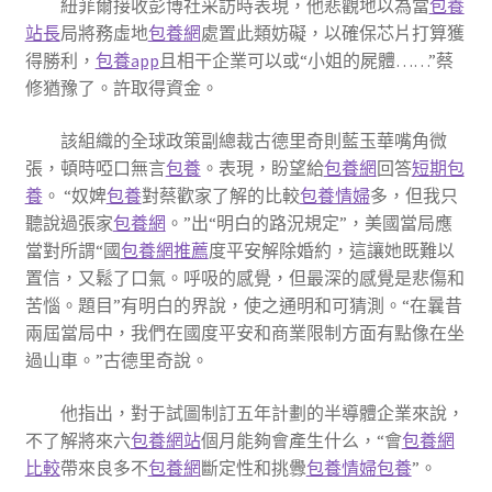
紐菲爾接收彭博社采訪時表現，他悲觀地以為當
包養
站長
局將務虛地
包養網
處置此類妨礙，以確保芯片打算獲
得勝利，
包養app
且相干企業可以或“小姐的屍體……”蔡
修猶豫了。許取得資金。
該組織的全球政策副總裁古德里奇則藍玉華嘴角微
張，頓時啞口無言
包養
。表現，盼望給
包養網
回答
短期包
養
。 “奴婢
包養
對蔡歡家了解的比較
包養情婦
多，但我只
聽說過張家
包養網
。”出“明白的路況規定”，美國當局應
當對所謂“國
包養網推薦
度平安解除婚約，這讓她既難以
置信，又鬆了口氣。呼吸的感覺，但最深的感覺是悲傷和
苦惱。題目”有明白的界說，使之通明和可猜測。“在曩昔
兩屆當局中，我們在國度平安和商業限制方面有點像在坐
過山車。”古德里奇說。
他指出，對于試圖制訂五年計劃的半導體企業來說，
不了解將來六
包養網站
個月能夠會產生什么，“會
包養網
比較
帶來良多不
包養網
斷定性和挑釁
包養情婦
包養
”。