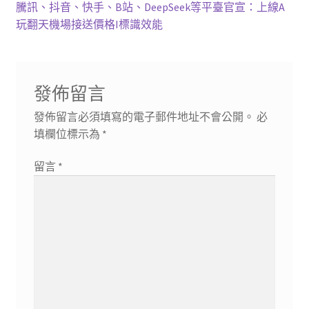
章
篇
下
騰訊、抖音、快手、B站、DeepSeek等平臺官宣：上線A
導
文
一
玩翻天機場接送價格I標識效能
章:
篇
覽
文
章:
發佈留言
發佈留言必須填寫的電子郵件地址不會公開。
必
填欄位標示為
*
留言
*