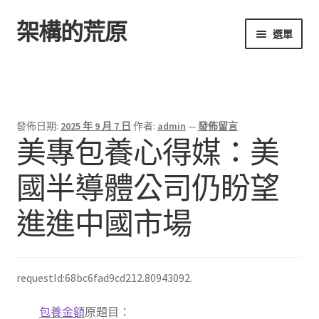
架構的荒原
跳
跳
選單
至
至
導
主
首頁
覽
要
列
內
容
發佈日期:
2025 年 9 月 7 日
作者:
admin
—
發佈留言
美專包養心得媒：美
國半導體公司仍盼望
進進中國市場
requestId:68bc6fad9cd212.80943092.
包養金額
原題目：