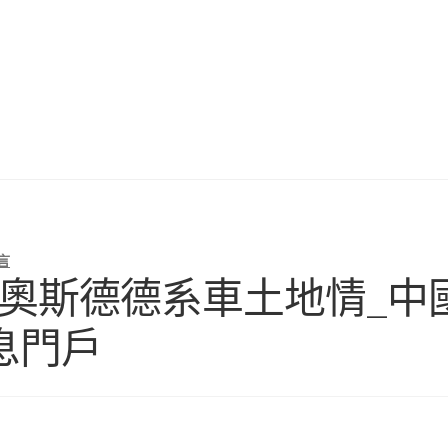
言
DER奧斯德德系車土地情_
息門戶