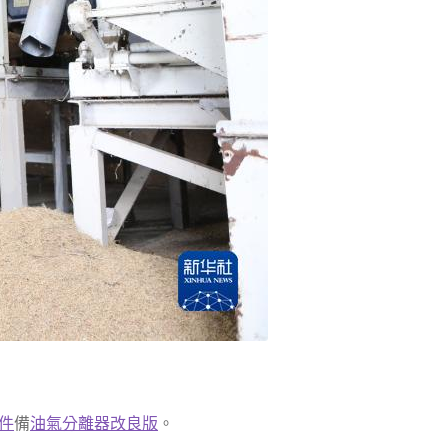
零件
備
油氣分離器改良版
。