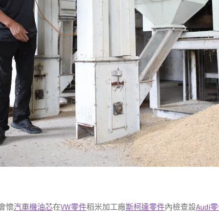
會懷
汽車機油芯
在
VW零件
稻米加工廠
斯柯達零件
內檢查設
Audi