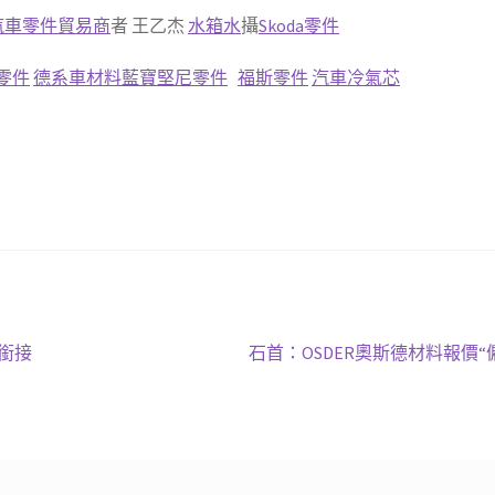
汽車零件貿易商
者 王乙杰
水箱水
攝
Skoda零件
z零件
德系車材料
藍寶堅尼零件
福斯零件
汽車冷氣芯
下
p銜接
石首：OSDER奧斯德材料報價
一
篇
文
章: