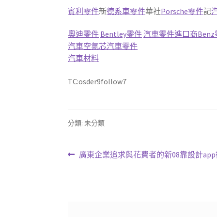
賓利零件
新
德系車零件
華社
Porsche零件
記
奧迪零件
Bentley零件
汽車零件進口商
Ben
汽車空氣芯
汽車零件
汽車材料
TC:osder9follow7
分類: 未分類
文
上
廣東企業追求與花費者的新08靠設計ap
一
章
篇
導
文
章:
覽