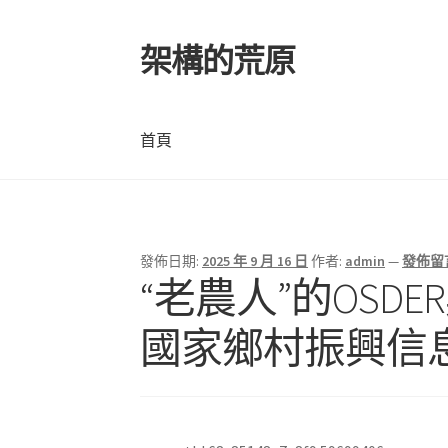
架構的荒原
跳
跳
至
至
導
主
覽
要
首頁
列
內
容
首頁
發佈日期:
2025 年 9 月 16 日
作者:
admin
—
發佈留
“老農人”的OS
國家鄉村振興信