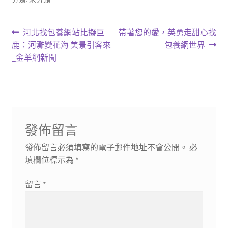
文
上
下
河北找包養網站比擬巨
帶著您的愛，英勇走甜心找
一
一
鹿：河灘變花海 美景引客來
包養網世界
章
篇
篇
_金羊網新聞
導
文
文
章:
章:
覽
發佈留言
發佈留言必須填寫的電子郵件地址不會公開。
必
填欄位標示為
*
留言
*