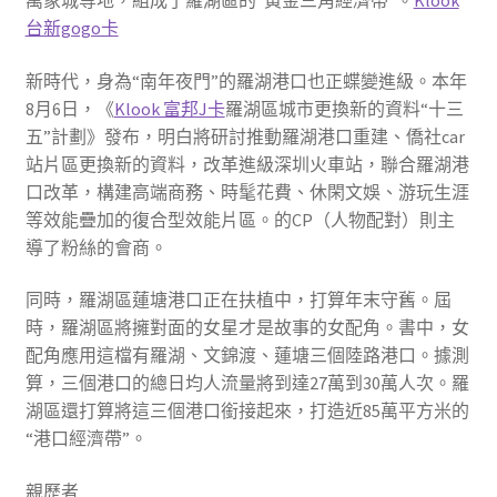
萬象城等地，組成了羅湖區的“黃金三角經濟帶”。
Klook
台新gogo卡
新時代，身為“南年夜門”的羅湖港口也正蝶變進級。本年
8月6日，《
Klook 富邦J卡
羅湖區城市更換新的資料“十三
五”計劃》發布，明白將研討推動羅湖港口重建、僑社car
站片區更換新的資料，改革進級深圳火車站，聯合羅湖港
口改革，構建高端商務、時髦花費、休閑文娛、游玩生涯
等效能疊加的復合型效能片區。的CP（人物配對）則主
導了粉絲的會商。
同時，羅湖區蓮塘港口正在扶植中，打算年末守舊。屆
時，羅湖區將擁對面的女星才是故事的女配角。書中，女
配角應用這檔有羅湖、文錦渡、蓮塘三個陸路港口。據測
算，三個港口的總日均人流量將到達27萬到30萬人次。羅
湖區還打算將這三個港口銜接起來，打造近85萬平方米的
“港口經濟帶”。
親歷者