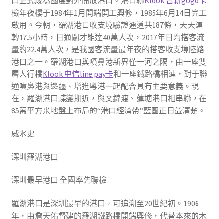
口正式成為國度對外開放港口。港口聯
Klook 台新gogo卡
檢年夜樓于1984年1月開端開工興修，1985年6月14日完工
啟用。今朝，羅湖港口收支境驗證通道共187條，天天運
轉17.5小時，日通關才能達40萬人次，2017年日均搭客流
量約22.4萬人次，是我國客流量最年夜的搭客收支境陸路
港口之一。羅湖港口與噴鼻港新界僅一河之隔，由一座雙
層人行橋
Klook 中信line pay卡
和一座鐵路橋相連，對于聯
通噴鼻港與邊疆、增進粵港一起配合具有主要意義。現
在，羅湖港口蝶變期近，與文錦渡、蓮塘港口相串聯，在
85萬平方米地盤上布局的“港口經濟帶”藍圖正日益清楚。
威水史
深圳羅湖港口
深圳最早港口 全國率先聯檢
羅湖港口是深圳最早的港口，可追溯至20世紀初。1906
年，由詹天佑督建的羅湖鐵路橋開端興修，代替本來的木