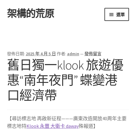
架構的荒原
跳
跳
選單
至
至
導
主
首頁
覽
要
列
內
容
發佈日期:
2025 年 4 月 5 日
作者:
admin
—
發佈留言
舊日獨一klook 旅遊優
惠“南年夜門” 蝶變港
口經濟帶
【尋訪標志地 再啟新征程———廣東改造開放40周年主要
標志地特
Klook 永豐 大衛卡 daway
殊報道】