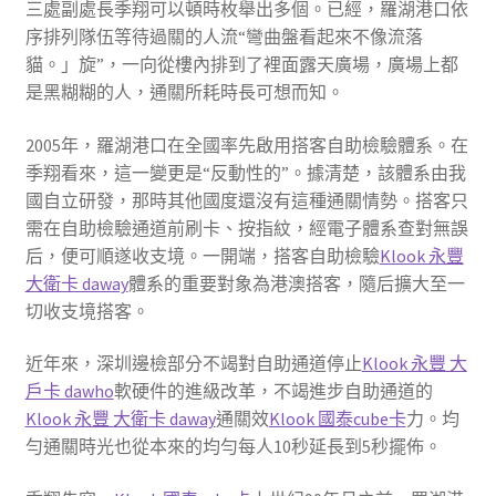
三處副處長季翔可以頓時枚舉出多個。已經，羅湖港口依
序排列隊伍等待過關的人流“彎曲盤看起來不像流落
貓。」旋”，一向從樓內排到了裡面露天廣場，廣場上都
是黑糊糊的人，通關所耗時長可想而知。
2005年，羅湖港口在全國率先啟用搭客自助檢驗體系。在
季翔看來，這一變更是“反動性的”。據清楚，該體系由我
國自立研發，那時其他國度還沒有這種通關情勢。搭客只
需在自助檢驗通道前刷卡、按指紋，經電子體系查對無誤
后，便可順遂收支境。一開端，搭客自助檢驗
Klook 永豐
大衛卡 daway
體系的重要對象為港澳搭客，隨后擴大至一
切收支境搭客。
近年來，深圳邊檢部分不竭對自助通道停止
Klook 永豐 大
戶卡 dawho
軟硬件的進級改革，不竭進步自助通道的
Klook 永豐 大衛卡 daway
通關效
Klook 國泰cube卡
力。均
勻通關時光也從本來的均勻每人10秒延長到5秒擺佈。