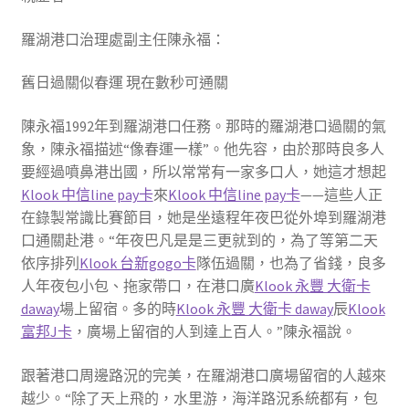
羅湖港口治理處副主任陳永福：
舊日過關似春運 現在數秒可通關
陳永福1992年到羅湖港口任務。那時的羅湖港口過關的氣
象，陳永福描述“像春運一樣”。他先容，由於那時良多人
要經過噴鼻港出國，所以常常有一家多口人，她這才想起
Klook 中信line pay卡
來
Klook 中信line pay卡
——這些人正
在錄製常識比賽節目，她是坐遠程年夜巴從外埠到羅湖港
口通關赴港。“年夜巴凡是是三更就到的，為了等第二天
依序排列
Klook 台新gogo卡
隊伍過關，也為了省錢，良多
人年夜包小包、拖家帶口，在港口廣
Klook 永豐 大衛卡
daway
場上留宿。多的時
Klook 永豐 大衛卡 daway
辰
Klook
富邦J卡
，廣場上留宿的人到達上百人。”陳永福說。
跟著港口周邊路況的完美，在羅湖港口廣場留宿的人越來
越少。“除了天上飛的，水里游，海洋路況系統都有，包