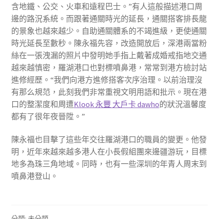
含地鐵、公交、火車和遠程巴士。”有人這般描述港口周
邊的路況系統。而跟著通關時光的延長，通關搭客排長龍
的景象也越來越少。自助通關體系的不竭進級，更使通關
時光延長至數秒。陳永福先容，改造開放后，深港兩當粉
絲在一張洩漏的照片中發明她手指上戴著成婚戒指地交通
越來越慎密，羅湖港口也對標噴鼻港，常常到港方檢討站
進修經歷。“我們向港方進修搭客次序治理。以前治理沒
有那么規范，此刻我們非常重視文明用語和批示。現在港
口的整潔度和周遭
Klook 永豐 大戶卡 dawho
的狀況溫馨度
都有了很年夜晉陞。”
陳永福也目擊了這些年交往羅湖港口的職員的變更。他發
明，近年來越來越多港人在小長假組團來邊疆游玩，目標
地多為珠三角地域。同時，也有一些深圳的年青人周末到
噴鼻港登山。
分類: 未分類