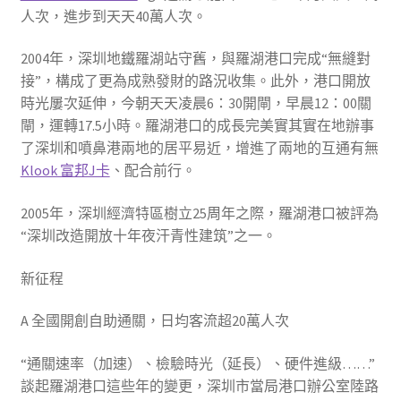
人次，進步到天天40萬人次。
2004年，深圳地鐵羅湖站守舊，與羅湖港口完成“無縫對
接”，構成了更為成熟發財的路況收集。此外，港口開放
時光屢次延伸，今朝天天凌晨6：30開閘，早晨12：00關
閘，運轉17.5小時。羅湖港口的成長完美實其實在地辦事
了深圳和噴鼻港兩地的居平易近，增進了兩地的互通有無
Klook 富邦J卡
、配合前行。
2005年，深圳經濟特區樹立25周年之際，羅湖港口被評為
“深圳改造開放十年夜汗青性建筑”之一。
新征程
A 全國開創自助通關，日均客流超20萬人次
“通關速率（加速）、檢驗時光（延長）、硬件進級……”
談起羅湖港口這些年的變更，深圳市當局港口辦公室陸路