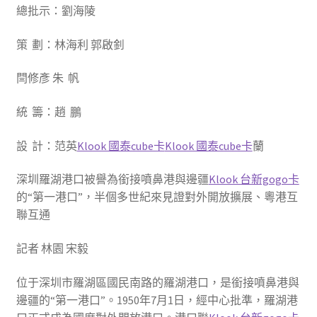
總批示：劉海陵
策 劃：林海利 郭啟釗
閆修彥 朱 帆
統 籌：趙 鵬
設 計：范英
Klook 國泰cube卡
Klook 國泰cube卡
蘭
深圳羅湖港口被譽為銜接噴鼻港與邊疆
Klook 台新gogo卡
的“第一港口”，半個多世紀來見證對外開放擴展、粵港互
聯互通
記者 林園 宋毅
位于深圳市羅湖區國民南路的羅湖港口，是銜接噴鼻港與
邊疆的“第一港口”。1950年7月1日，經中心批準，羅湖港