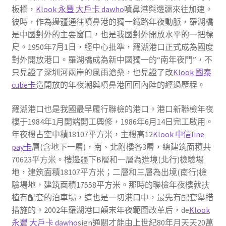
板橋，
Klook 永豐 大戶卡 dawho
噴鼻港與邊疆來往加速。
彼時，作為邊疆通往噴鼻港的獨一鐵路年夜動脈，羅湖橋
是中國對外的主要窗口，也是我國對外開放水平的一把標
尺。1950年7月1日，經中心批準，羅湖港口正式成為國度
對外開放港口。羅湖橋成為新中國獨一的“南年夜門”，不
只見證了深圳河兩岸的風雨滄桑，也見證了改
Klook 國泰
cube卡
造開放的年夜潮與噴鼻港回回內陸的經過歷程。
羅湖港口也是我國最早履行聯檢的港口。港口新聯檢年夜
樓于1984年1月開端開工興修，1986年6月14日完工啟用。
年夜樓占空中積18107平方米，主樓高12
Klook 中信line
pay卡
層(含地下一層)，南、北附樓各3層，總建筑面積共
70623平方米。樓邊疆下B層和一層為進境(北行)檢驗場
地，建筑面積18107平方米；二層和三層為出境(南行)檢
驗場地，建筑面積17558平方米。那時的聯檢年夜樓就扶
植有配套的泊車場，這也是一切港口中，最先有配套舉措
措施的。2002年羅湖港口顛末年夜範圍改革后，de
Klook
永豐 大戶卡 dawho
sign通關才能由上世紀80年月天天20萬