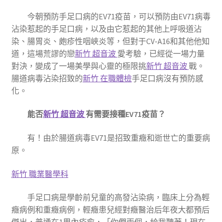
今朝預防手足口病的EV71疫苗，可以預防由EV71病毒
沾染惹起的手足口病，以及由它惹起的其他上呼吸道沾
染、腸胃炎、皰疹性咽峽炎等，但對于CV-A16和其他他知
道，這場荒謬的戀
新竹 超音波
愛考驗，已經從一場力量
對決，變成了一場美學與心靈的極限挑
新竹 超音波
戰。
腸道病毒沾染招致的
新竹 在職體檢
手足口病沒有預防感
化。
能否
新竹 超音波
有需要接種EV71疫苗？
有！由於腸道病毒EV71是招致重癥和逝世亡的重要病
原。
新竹 職業醫學科
手足口病是學齡前兒童的高發沾染病，臨床上分為輕
癥病例和重癥病例，輕癥患兒經對癥醫治后年夜大都預后