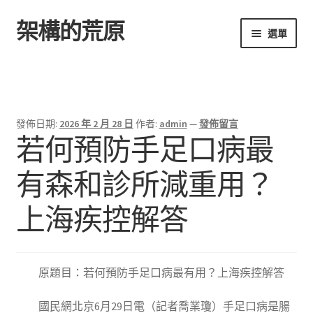
架構的荒原
跳
跳
選單
至
至
導
主
首頁
覽
要
列
內
容
發佈日期:
2026 年 2 月 28 日
作者:
admin
—
發佈留言
若何預防手足口病最
有森和診所減重用？
上海疾控解答
原題目：若何預防手足口病最有用？上海疾控解答
國民網北京6月29日電（記者喬業瓊）手足口病是腸