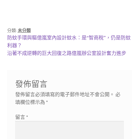
分類:
未分類
文
上
防蚊手環與驅億嵐室內設計蚊水：是“智商稅”，仍是防蚊
一
利器？
章
篇
下
沿著不成逆轉的巨大回復之路億嵐辦公室設計奮力進步
導
文
一
章:
篇
覽
文
發佈留言
章:
發佈留言必須填寫的電子郵件地址不會公開。
必
填欄位標示為
*
留言
*