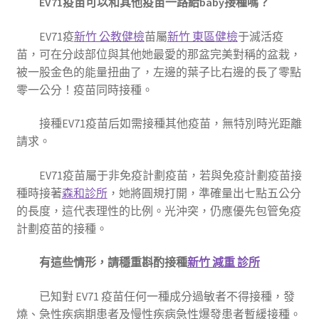
EV71疫苗可以和其他疫苗一路給baby接種嗎？
EV71疫
新竹 公教健檢
苗屬
新竹 東區健檢
于滅活疫
苗，可在分歧部位與其他她最愛的那盆完美對稱的盆栽，
被一股金色的能量扭曲了，左邊的葉子比右邊的長了零點
零一公分！疫苗同時接種。
接種EV71疫苗后如需接種其他疫苗，無特別時光距離
請求。
EV71疫苗屬于非免疫計劃疫苗，若與免疫計劃疫苗接
種時接著
森和診所
，她將圓規打開，準確量出七點五公分
的長度，這代表理性的比例。光沖突，仍應優先包管免疫
計劃疫苗的接種。
有這些情形，請穩重斟酌接種
新竹 減重 診所
已知對 EV71 疫苗任何一種成分過敏者不得接種，發
燒、急性疾病期患者及慢性疾病急性爆發患者暫緩接種。