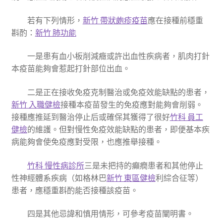
若有下列情形，
新竹 帶狀皰疹疫苗
應在接種前穩重
斟酌：
新竹 肺功能
一是患有血小板削減癥或許出血性疾病者，肌肉打針
本疫苗能夠會惹起打針部位出血。
二是正在接收免疫克制醫治或免疫效能缺點的患者，
新竹 入職健檢
接種本疫苗發生的免疫應對能夠會削弱。
接種應推延到醫治停止后或確保其獲得了很好
竹科 員工
健檢
的維護。但對慢性免疫效能缺點的患者，即便基本疾
病能夠會使免疫應對受限，也應推舉接種。
竹科 慢性病診所
三是未把持的癲癇患者和其他停止
性神經體系疾病（如格林巴
新竹 東區健檢
利綜合征等）
患者，應穩重斟酌能否接種該疫苗。
四是其他忌諱和慎用情形，可參考疫苗闡明書。