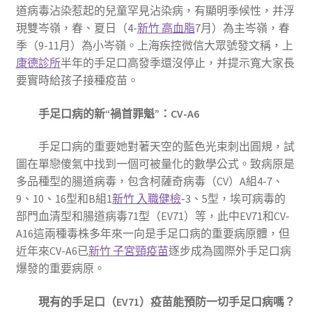
道病毒沾染惹起的兒童罕見沾染病，有顯明季候性，并浮
現雙岑嶺，春、夏日（4-
新竹 高血脂
7月）為主岑嶺，春
季（9-11月）為小岑嶺。上海疾控微信大眾號發文稱，上
康德診所
半年的手足口高發季還沒停止，并提示寬大家長
要實時給孩子接種疫苗。
手足口病的新“禍首罪魁”：CV-A6
手足口病的重要她對著天空的藍色光束刺出圓規，試
圖在單戀傻氣中找到一個可被量化的數學公式。致病原是
多品種型的腸道病毒，包含柯薩奇病毒（CV）A組4-7、
9、10、16型和B組1
新竹 入職健檢
-3、5型，埃可病毒的
部門血清型和腸道病毒71型（EV71）等，此中EV71和CV-
A16這兩種毒株多年來一向是手足口病的重要病原體，但
近年來CV-A6已
新竹 子宮頸疫苗
逐步成為國際外手足口病
爆發的重要病原。
現有的手足口（EV71）疫苗能預防一切手足口病嗎？