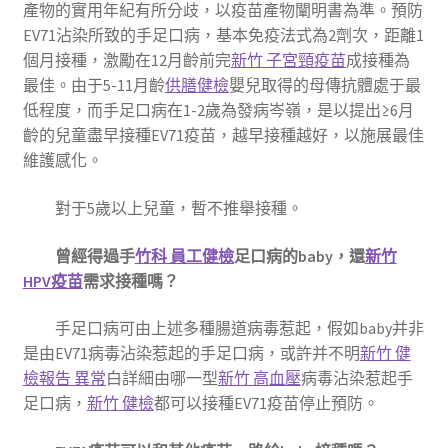
產物的實用年紀有所分歧，以疫苗產物闡明書為準。預防
EV71沾染所致的手足口病，基本免疫法式為2劑次，距離1
個月接種，激勵在12月齡前完
新竹 子宮頸疫苗
成接種為
最佳。由于5-11月齡
供膳健檢
嬰兒取得的母傳抗體處于最
低程度，而手足口病在1-2歲為發病岑嶺，是以提出≥6月
齡的兒童盡早接種EV71疫苗，越早接種越好，以施展最佳
維護感化。
對于5歲以上兒童，暫不推舉接種。
曾經得過手
竹科 員工健檢
足口病的baby，還
新竹
HPV疫苗
需求接種嗎？
手足口病可由上述多種腸道病毒惹起，假如baby并非
是由EV71病毒沾染惹起的手足口病，或許并不明
新竹 健
檢報告 異常
白詳細由哪一型
新竹 高血壓
病毒沾染惹起手
足口病，
新竹 健檢
都可以接種EV71疫苗停止預防。