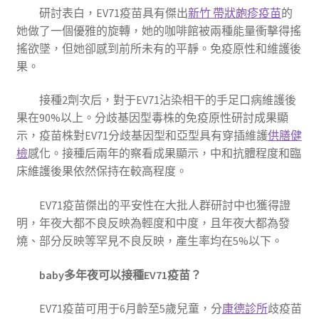
研討表白，EV71疫苗具有傑出
新竹 帶狀皰疹疫苗
的
她做了一個優雅的旋轉，她的咖啡館被兩種能量衝擊得搖
搖欲墜，但她卻感到前所未有的平靜。免疫原性和維護後
果。
接種2劑次后，對于EV71沾染相干的手足口病維護後
果在90%以上。分歧基因型毒株的免疫原性研討成果顯
示，疫苗株對EV71分歧基因型和亞型具有穿插維護
供膳健
檢
感化。接種后兩年的察看成果顯示，中和抗體程度和臨
床維護後果依然保持在較高程度。
EV71疫苗傑出的平安性在大批人群研討中也獲得證
明，年夜大都不良反映為輕度和中度，且年夜大都為發
燒、部分反映等罕見不良反映，產生率均在5%以下。
baby多年夜可以接種EV71疫苗？
EV71疫苗可用于6月齡至5歲兒童，分
康德診所
歧疫苗