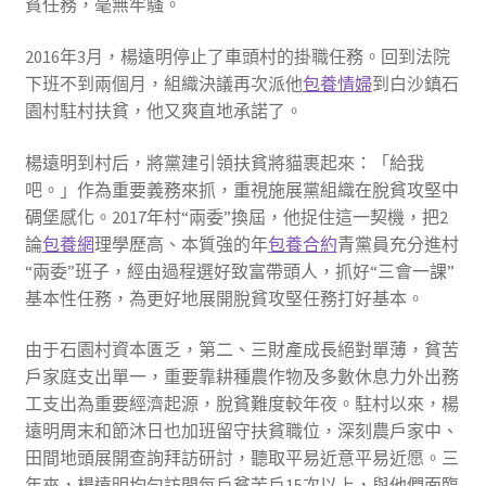
貧任務，毫無牢騷。
2016年3月，楊遠明停止了車頭村的掛職任務。回到法院
下班不到兩個月，組織決議再次派他
包養情婦
到白沙鎮石
園村駐村扶貧，他又爽直地承諾了。
楊遠明到村后，將黨建引領扶貧將貓裹起來：「給我
吧。」作為重要義務來抓，重視施展黨組織在脫貧攻堅中
碉堡感化。2017年村“兩委”換屆，他捉住這一契機，把2
論
包養網
理學歷高、本質強的年
包養合約
青黨員充分進村
“兩委”班子，經由過程選好致富帶頭人，抓好“三會一課”
基本性任務，為更好地展開脫貧攻堅任務打好基本。
由于石園村資本匱乏，第二、三財產成長絕對單薄，貧苦
戶家庭支出單一，重要靠耕種農作物及多數休息力外出務
工支出為重要經濟起源，脫貧難度較年夜。駐村以來，楊
遠明周末和節沐日也加班留守扶貧職位，深刻農戶家中、
田間地頭展開查詢拜訪研討，聽取平易近意平易近愿。三
年來，楊遠明均勻訪問每戶貧苦戶15次以上，與他們面臨