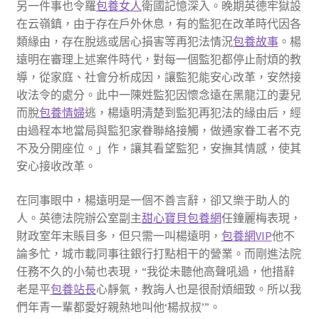
另一件事也令羅
包養女人
衛國記憶深入。晚期英德牢獄設
在云嶺鎮，由于存在戶外休息，有的監犯在改革時代因各
類緣由，存在脫逃或居心損害等再犯法情況
包養故事
。楊
遠明在審理上述案件時代，對每一個監犯都停止耐煩的教
導，從家庭、社會分析成因，讓監犯能安心改革，安然接
收法令的處分。此中一陳姓監犯因懷念遠在黑龍江的妻兒
而脫
包養情婦
逃，楊遠明清楚到監犯再犯法的緣由后，經
由過程本地當局與監犯家眷聯絡接觸，做通家眷工者不克
不及分開座位。」作，讓其看望監犯，安撫其情感，使其
安心接收改革。
在同事眼中，楊遠明是一個不善言辭，卻又樂于助人的
人。英德法院辦公室副主
甜心寶貝包養網
任鐘麗梅表現，
財政室年末賬目多，但只需一叫楊遠明，
包養網VIP
他不
論多忙，城市載同事往銀行打點相干的營業。而剛進法院
任務不久的小菊也表現，“我從未聽他高聲吼過，他措辭
老是平
包養站長
心靜氣，教誨人也是很耐煩細致。所以我
們年青一輩都愛好親熱地叫他‘楊叔叔’”。