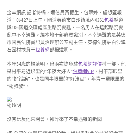
金羊網訊 記者符暢，通信員黃振生、包翠婷、盧想堅報
道：8月27日上午，國道英德市白沙鎮境內X361
包養
縣道
與106國道交匯處產生路況變亂，一名男人在這起路況變
亂中不幸遇難。經本地干部群眾識別，不幸遇難的是英德
市國民法院書記員治理辦公室副主任、英德法院駐白沙鎮
石園村扶貧干
包養網
部楊遠明。
本年54歲的楊遠明，曾兩次擔負駐
包養網評價
村干部。他
是村平易近眼里的“年夜大好人”
包養網VIP
，村干部眼里
的“好錯誤”，也是同事眼里的“好法官”，年青一輩眼里的
“楊叔叔”。
楊遠明
沒有比及他來閉會，卻等來了不幸遇難的新聞