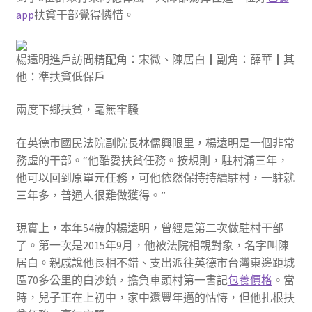
app
扶貧干部覺得憐惜。
楊遠明進戶訪問精配角：宋微、陳居白┃副角：薛華┃其
他：準扶貧低保戶
兩度下鄉扶貧，毫無牢騷
在英德市國民法院副院長林儒興眼里，楊遠明是一個非常
務虛的干部。“他酷愛扶貧任務。按規則，駐村滿三年，
他可以回到原單元任務，可他依然保持持續駐村，一駐就
三年多，普通人很難做獲得。”
現實上，本年54歲的楊遠明，曾經是第二次做駐村干部
了。第一次是2015年9月，他被法院相親對象，名字叫陳
居白。親戚說他長相不錯、支出派往英德市台灣東邊距城
區70多公里的白沙鎮，擔負車頭村第一書記
包養價格
。當
時，兒子正在上初中，家中還豐年邁的怙恃，但他扎根扶