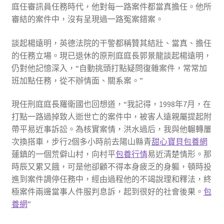
庭任審訊員任務時代，他對每一路案件都當真擔任。他所
審結的案件中，沒有呈現過一路冤案錯案。
談起楊遠明，英德法院的干警都稱贊其結壯、當真、擔任
的任務立場。現已退休的原刑庭庭長郭景龍談起楊遠明，
仍對他記憶深入，“自動挑頭打點疑問復雜案件，常常加
班加點任務，從不辦情面、關系案。”
現任刑庭庭長羅衛國也回想道，“我記得，1998年7月，在
打點一路過掉致人逝世亡的案件中，被害人遠親屬提起附
帶平易近事訴訟。為核實案情，洪水過后，我與他輾轉屢
次換搭車，步行2個多小時前去陽山縣青
甜心寶貝包養網
蓮鎮的一個荒僻山村，向村平
包養行情
易近清楚情形。那
時辰又累又餓，可是他卻顧不得本身疲乏的身軀，頓時投
進到案件調停任務中，經由過程他的不竭說理和釋法，終
極案件兩邊當事人件服判息訴，起到很好的社會後果。
包
養網
”