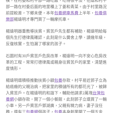
樸，在村委和村干部一路吃飯，吃得很平淡，他還和村干
部一路在村委后面的地里種上了姜和青菜。由于村里路況
前提較差，下鄉未便，本年
包養網車馬費
上半年，
包養俱
樂部
楊遠明才專門買了一輛摩托車。
楊遠明器重教導扶貧。貧苦戶先生都有補助，楊遠明給每
個先生打德律風確認，此刻是什么黌舍上學、讀幾年級，
反復核實，生怕漏了哪家的孩子。
石園村有30戶貧苦戶危房改革，楊遠明一向不安心危房改
革的工程，常常打德律風或親身往貧苦戶的家里，清楚進
度情形。
楊遠明還積極推動扶貧小額
包養
存款。村平易近郭子立為
給癌癥的父親治病，把家里的積儲所有的都花光了，被歸
入貧苦戶。在楊遠明的和諧下，輔助他請求2萬塊
台灣包
養網
小額存款，開了一個小餐館，此刻郭子立還買了一輛
小車。另一戶貧苦戶鄧湖廣，父親有精力病，妻子沒任
務，還有三
包養網
個孩子，
包養
本身創業開了一個五金