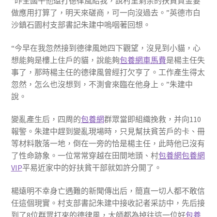
“昨全國午他還打德律風給我，說村里剩余的扶貧資金要
做應用打算了，明天來磋商，可一向沒過去。”英德市白
沙鎮石園村支部書記朱建中嗚咽著回想。
“今早在我忽然接到德律風她四下觀望，沒見到小貓，心
想能夠是樓上住戶的貓，說能夠
包養網車馬費
是楊主任失
事了，那時楊主任的德律風曾經打欠亨了。工作產生得太
忽然，怎么也沒想到，不測會來臨在他身上。”朱建中
說。
變亂產生后，四周的
包養網
群眾當即組織挽救，并向110
報警。朱建中趕到變亂現場時，只見幫扶貧苦戶的卡、冊
等材料散落一地，倒在一旁的恰是楊主任，此時他已沒有
了性命跡象。一位常常穿越在田間地頭、村
包養網
包養網
VIP
平易近家中的好扶貧干部就如許分開了。
楊遠明不幸身亡遇難的新聞傳出后，簡直一切人都不敢信
任這個現實。村支部書記朱建中接收記者采訪中，先后接
到了8位群眾打來的德律風，大師都為掉往這一位好
包養