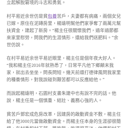
立起解脫窘境的斗志和勇氣。
村平易近余世仿是貧
包養
苦戶，夫妻都有病痛，兩個女兒
已嫁。原住在泥磚房里，楊遠明幫他們家爭奪了兩萬元幫
扶資金，建起了新房。“楊主任很關懷我們，過年過節都
來家里慰勞，問我們的生涯情形，還給我們送肥料。”余
世仿說。
在村平易近余世平易近眼里，楊主任是個年夜大好人。
“我和楊主任2016年就熟悉了，日常平凡他下鄉顛末我
家，就出去坐坐，問長問短。幾天前還打德律風問我家里
的種養情形，對我說碰到艱苦都可以反應給他。”
而說起楊遠明，石園村支書朱建中也有說不完的話。他
說，楊主任是一個慎重、結壯、義務心強的人。
貧苦戶鄧宏成危房改革，因建房的啟動資金不敷，楊主任
給了他3000元當做啟動資金。而楊主任本身的生涯卻很簡