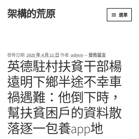
架構的荒原
跳
跳
選單
至
至
導
主
首頁
覽
要
列
內
容
發佈日期:
2025 年 4 月 11 日
作者:
admin
—
發佈留言
英德駐村扶貧干部楊
遠明下鄉半途不幸車
禍遇難：他倒下時，
幫扶貧困戶的資料散
落逐一包養app地