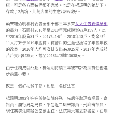
店，可是各方面裝備都不完美。也是在楊遠明的輔助下，
存款了2萬塊，此刻店里的生意越來越好。
顛末楊遠明和村委會全部干部三年多來
女大生包養俱樂部
的盡力，石園村2016年至2018年完成脫貧63戶159人，此
中2016年脫貧31戶、2017年14戶、2018年18戶，剩余4戶
11人打算于2019年脫貧。貧苦戶的生涯也獲得了年夜年夜
的改良，2016年人均可安排支出為3925元、2017年完成貧
苦戶支出9435元，截至2018年到達13638元。
由于任務成就凸起，楊遠明持續三年被市評為扶貧任務進
步前輩小我。
既是一個好扶貧干部，也是一名好法官
楊遠明1993年進進英德法院任務，先后任助理審訊員、審
訊員、履行局副局長、平易近二庭審訊員、刑庭審訊員，
現任英德法院辦公室副主任、法院第六黨支部書記。在刑