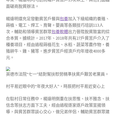
面磋商脫貧辦法。
楊遠明還充足發動貧苦戶餐與
包養
加入下級組織的養殖、
蒔植、電工、焊工、育聲。嬰員等各類技巧培訓113人
次，輔助和領導貧苦群眾
包養軟體
出力晉陞脫貧致富的綜
合本質。據統計，2017年、2018年共有27戶貧苦戶介入了
種養項目，經由過程蒔植花生、水稻、蔬菜等農作物，養
殖耕牛、雞、豬等，進步貧苦戶經濟戶均年增收4000多
元。
英德市法院“七一”結對幫扶慰勞精準扶貧戶艱苦老黨員。
村平易近眼中的“年夜大好人”，時辰把村平易近安心上
在駐村日常任務中，楊遠明側重在扶思惟、扶不雅念、扶
信念等扶志方面下工夫，經由過程逐家逐戶政策宣揚領
導，與貧苦群眾談心交心，做兄弟伴侶，輔助貧苦群眾建