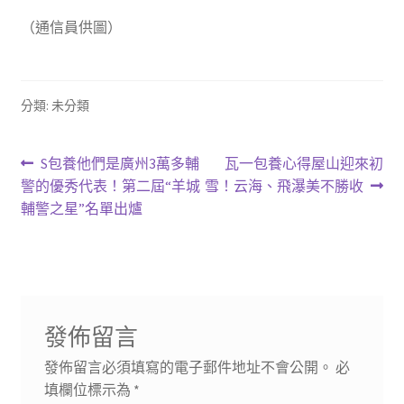
（通信員供圖）
分類: 未分類
文
上
下
S包養他們是廣州3萬多輔
瓦一包養心得屋山迎來初
一
一
警的優秀代表！第二屆“羊城
雪！云海、飛瀑美不勝收
章
篇
篇
輔警之星”名單出爐
導
文
文
章:
章:
覽
發佈留言
發佈留言必須填寫的電子郵件地址不會公開。
必
填欄位標示為
*