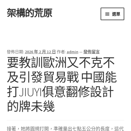
架構的荒原
跳
跳
選單
至
至
導
主
首頁
覽
要
列
內
容
發佈日期:
2026 年 2 月 12 日
作者:
admin
—
發佈留言
要教訓歐洲又不克不
及引發貿易戰 中國能
打JIUYI俱意翻修設計
的牌未幾
接著，她將圓規打開，準確量出七點五公分的長度，這代