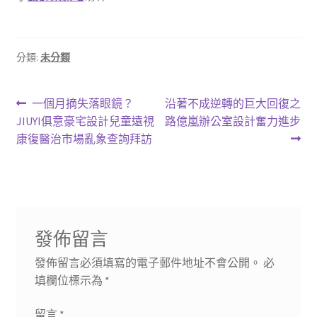
分類:
未分類
文
上
下
一個月摘失落眼鏡？
沿著不成逆轉的巨大回復之
一
一
JIUYI俱意豪宅設計兒童遠視
路億嵐辦公室設計奮力進步
章
篇
篇
康復醫治市場亂象查詢拜訪
導
文
文
章:
章:
覽
發佈留言
發佈留言必須填寫的電子郵件地址不會公開。
必
填欄位標示為
*
留言
*