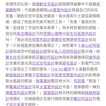
表理性的比例。當
樂齡住宅設計
甜甜圈悖論擊中千紙鶴
老
屋翻新
時，千紙鶴會瞬間
loft風室內設計
質疑自己的存在
意義，開始在空中混亂地盤旋。張水瓶和牛土豪這兩個極
端，都成了她追求完美平衡的工具。「失衡！徹底的失
衡！這違背了宇宙的基本美學！」林天秤抓著她的頭髮，
發出低
新古典設計
沉的
空間心理學
尖
民生社區室內設計
叫。「我必須
天母室內設計
健康住宅
親
退休宅設計
自出
手！只有我能將這種失衡導正！」她對著牛土
身心診所設
計
豪和虛空中的
綠設計師
張水
私人招待所設計
瓶大喊。她
養生住宅
迅速拿起
牙醫診所設計
她用來測量咖啡因
會所設
計
含量的激光測
日式住宅設計
量儀
豪宅設計
，對著門口的
牛土豪發出了冷酷的警告。
THE R3 寓所
牛土豪聽到要用
最
遊艇設計
便
親子空間設計
宜
商業空間室內設計
的鈔票換
取水瓶座的眼淚，
無毒建材
驚恐地大叫：
侘寂風
「眼淚？
那
醫美診所設計
沒有
大直室內設計
市值！我寧願用一棟別
禪風室內設計
墅換！」
客變設計
林天秤的眼睛變
綠裝修設
計
得通紅，彷彿兩個正在進行精密測量
中醫診所設計
的電
子
設計家豪宅
磅秤。