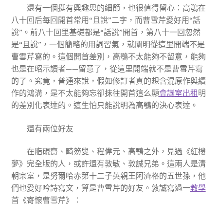
還有一個挺有興趣思的細節，也很值得留心：高鶚在
八十回后每回開首常用“且說”二字，而曹雪芹愛好用“話
說”。前八十回里基礎都是“話說”開首，第八十一回忽然
是“且說”，一個簡略的用詞習氣，就闡明從這里開端不是
曹雪芹寫的。這個開首差別，高鶚不太能夠不留意，能夠
也是在昭示讀者——留意了，從這里開端就不是曹雪芹寫
的了。究竟，普通來說，假如修訂者真的想含混原作與續
作的鴻溝，是不太能夠忘卻抹往開首這么顯
會議室出租
明
的差別化表達的。這生怕只能說明為高鶚的決心表達。
還有兩位好友
在脂硯齋、畸笏叟、程偉元、高鶚之外，見過《紅樓
夢》完全版的人，或許還有敦敏、敦誠兄弟。這兩人是清
朝宗室，是努爾哈赤第十二子英親王阿濟格的五世孫，他
們也愛好吟詩寫文，算是曹雪芹的好友。敦誠寫過一
教學
首《寄懷曹雪芹》：