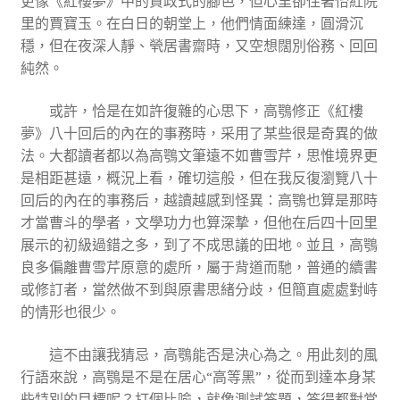
更像《紅樓夢》中的賈政式的腳色，但心里卻住著怡紅院
里的賈寶玉。在白日的朝堂上，他們情面練達，圓滑沉
穩，但在夜深人靜、煢居書齋時，又空想闊別俗務、回回
純然。
或許，恰是在如許復雜的心思下，高鶚修正《紅樓
夢》八十回后的內在的事務時，采用了某些很是奇異的做
法。大都讀者都以為高鶚文筆遠不如曹雪芹，思惟境界更
是相距甚遠，概況上看，確切這般，但在我反復瀏覽八十
回后的內在的事務后，越讀越感到怪異：高鶚也算是那時
才當曹斗的學者，文學功力也算深摯，但他在后四十回里
展示的初級過錯之多，到了不成思議的田地。並且，高鶚
良多偏離曹雪芹原意的處所，屬于背道而馳，普通的續書
或修訂者，當然做不到與原書思緒分歧，但簡直處處對峙
的情形也很少。
這不由讓我猜忌，高鶚能否是決心為之。用此刻的風
行語來說，高鶚是不是在居心“高等黑”，從而到達本身某
些特別的目標呢？打個比喻，就像測試答題，答得都對當