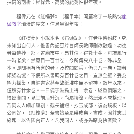
抽繭的剖析：程偉元、高鶚的能夠性很年夜。
程偉元在《紅樓夢》（程甲本）開篇寫了一段熱忱
瑜
伽教室
瀰漫的序文，信息量很年夜：
《紅樓夢》小說本名《石頭記》，作者相傳紛歧，究
未知出自何人，惟書內記雪芹曹師長教師刪改數過。功德
者每傳抄一部，置廟市中，昂其值，得數十金，可謂風行
一時者矣。然原目一百廿卷，今所傳只八十卷，殊非全
本。即間稱有所有的者，及校閱閱兵，仍只八十卷，讀者
頗認為憾。不佞所以書既有百廿卷之目，豈無全璧？爰為
極力採集，自躲書家甚至故紙堆中無不留神，數年以來，
僅積有廿余卷。一日偶于鼓擔上得十余卷，遂重價購之，
悵然翻閱，見其前后升沉，尚屬接筍，然漶漫不成整理。
乃同友人細加厘剔，截長補短，抄玉成部，復為鐫板，以
公同好，《紅樓夢》全書始至是樂成矣。書成，因并志其
緣起，以告國內正人。凡我同人，或亦先睹為快者歟？