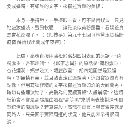
要成婚時，有如許的文字，來描述寶釵的美貌：
本身一手持燈，一手擦眼一看，可不是寶釵么！只見
她盛妝盛裝，豐肩軟體……論雅淡似荷粉露垂，看嬌羞真
是杏花煙潤了。（《紅樓夢》第九十七回《林黛玉焚稿斷
癡情 薛寶釵出閨成年夜禮》）
此處，高鶚直接用蒲松齡寫胡四姐表面的原話，“荷
粉露垂，杏花煙潤”。《聊齋志異》的原話是“荷粉露垂，
杏花煙潤，嫣然淺笑，媚麗欲盡”。胡四姐固然是狐貍
精，卻無情有義，並且熱衷走宦途經濟，這跟寶釵還真有
點像。但用寫狐貍精的文字來描述寶釵如許的大師閨秀，
確切有些埋汰她了，高鶚為何要讓寶釵“人設崩壞”？這類
細節會不會是高鶚經由過程“高等黑”來隱晦表達對清朝獨
裁統治的嘲諷呢？若真這般，高鶚在實質上與曹雪芹就是
同路人，只是囿于實際周遭的狀況，他只能表示得很圓
滑。