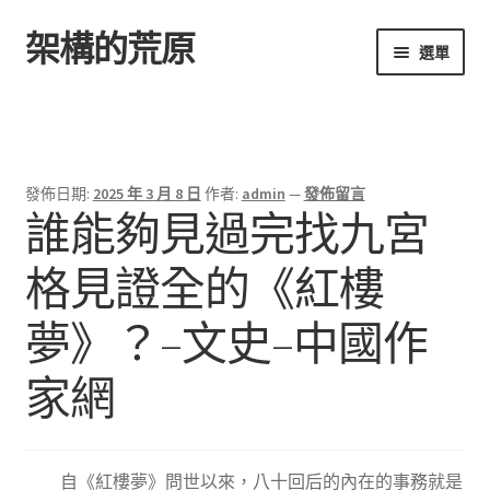
架構的荒原
跳
跳
選單
至
至
導
主
首頁
覽
要
列
內
容
發佈日期:
2025 年 3 月 8 日
作者:
admin
—
發佈留言
誰能夠見過完找九宮
格見證全的《紅樓
夢》？–文史–中國作
家網
自《紅樓夢》問世以來，八十回后的內在的事務就是