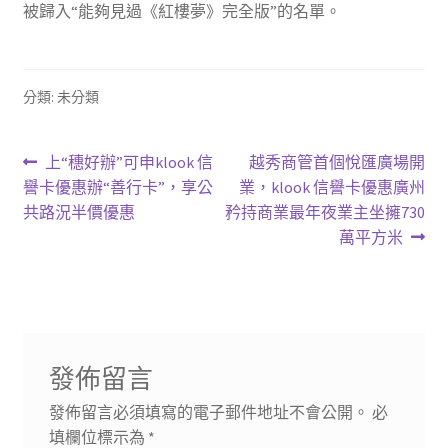
被歸入“能夠見過《紅樓夢》完全版”的名單。
分類: 未分類
文
上
下
上“穗好辦”可申klook 信
越秀商管首個悅匯廣場開
一
一
譽卡優惠辦“善行卡”，享公
業，klook 信譽卡優惠廣州
章
篇
篇
共路況半價優惠
矜持商業最年夜業主坐擁730
導
文
文
萬平方米
章:
章:
覽
發佈留言
發佈留言必須填寫的電子郵件地址不會公開。
必
填欄位標示為
*