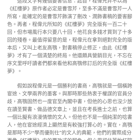
這段文字有幾個要害信息：起首，程偉元并不以為
《紅樓夢》原作者必定是曹雪芹，至多不滿是曹雪芹一人
所寫，能確定的是曹雪芹飾演了刪改、潤飾書稿的要害腳
色。再者，程偉元所知的《紅樓夢》完全版有一百二十
回，但市場風行本只要八十回，他花良多錢才買到了十多
回的殘卷。最值得留意的是，程偉元在拿到絕對完全的版
本后，又叫上老友高鶚，對書稿停止修正，由此《紅樓
夢》才有了一個清楚的終局。他還頗具營銷目光，不忘在
序文里呼吁讀者們都來看他和高鶚修訂后的完全版《紅樓
夢》。
假如說程偉元是一個勝利的書商，高鶚就是一個橫跨
宦途、文學兩界的墨客。與那時那些熱衷于權謀的官員分
歧，高鶚固然也一度官至內閣中書，但他的心思也沒少放
在讀圣賢書、做品德文章上，並且在考長進士之前，也算
一個比擬有浪漫情懷的文人。但他也不是一個純潔的唸書
人，他在宦途經濟上顯然是有較強打算心的。實在，高鶚
是那時不少“學而優則仕”的文人的典範，他們的實際成分