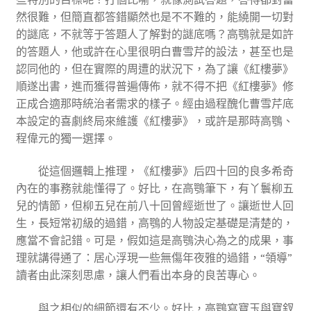
然很難，但簡直都答錯顯然也是不不難的，能繞開一切對
的謎底，不就等于答題人了解對的謎底嗎？高鶚就是如許
的答題人，他或許在心里很明白曹雪芹的設法，甚至也是
認同他的，但在實際的周遭的狀況下，為了讓《紅樓夢》
順遂出書，進而獲得普遍傳佈，就不得不把《紅樓夢》修
正成合適那時統治者需求的樣子。經由過程醜化曹雪芹底
本設定的喜劇終局來維護《紅樓夢》，或許是那時高鶚、
程偉元的獨一選擇。
從這個邏輯上推理，《紅樓夢》后四十回的良多希奇
內在的事務就能懂得了。好比，在高鶚筆下，有丫鬟柳五
兒的情節，但柳五兒在前八十回曾經逝世了。讓逝世人回
生，長短常初級的過錯，高鶚的人物設定基礎是清楚的，
應當不會記錯。可是，假如這是高鶚決心為之的成果，事
理就講得通了：居心浮現一些無傷年夜雅的過錯，“領導”
讀者由此深刻思慮，讓人們看出本身的良苦專心。
與之相似的細節還有不少。好比，高鶚寫寶玉與寶釵