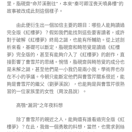
里，脂硯齋“命芹溪刪往”，本來“秦可卿淫喪天噴鼻樓”的
故事被改成此刻這個樣子。
由此便衍生出一個加倍主要的題目：哪些人能夠讀過
完全版《紅樓夢》？假如我們能找到這些要害讀者，或許
對于破解《紅樓夢》終局之謎，也能有所輔助。從上述剖
析來看，基礎可以斷定，脂硯齋和畸笏叟是讀過《紅樓
夢》完全版的，甚至有能夠介入了《紅樓夢》的創作，直
接影響了曹雪芹的思緒。惋惜，脂硯齋與畸笏叟的成分也
是未解之謎，甚至他們是一小我仍是兩小我，學術界也存
在不小的爭議。今朝只能斷定他們與曹雪芹關系很近，能
夠是曹雪芹的繼父（劉夢溪說），也能夠是與曹雪芹很熟
習的一位家族里的女性（周汝昌說）。
高鶚“漏洞”之年夜料想
除了曹雪芹的親近之人，能夠還有誰看過完全版《紅
樓夢》？在此，我做一個勇敢的料想，當然，也需求剝絲