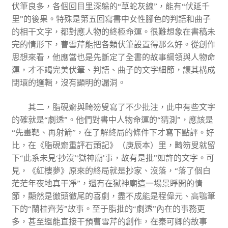
伏筆良多，各個回目里深躲的“草蛇灰線”，能有“伏延千
里”的後果。特殊是第五回寫書中女性腳色的判語和曲子
的相干文字，都對應人物的終極命運。很難想象在書稿未
完的情形下，曹雪芹能把各類伏筆設置得那么好。從創作
思想來看，他應當也是先斷定了全書的故事綱領與人物命
運，才不竭完美伏筆、判語、曲子的文字細節，讓其構成
閉環的邏輯，沒有顯明的漏洞。
其二，脂硯齋與畸笏叟寫了不少批注，此中有些文字
的確就是“劇透”。他們對書中人物命運的“猜測”，應該是
“先畫靶、再射箭”，在了解終局的條件下才寫下點評。好
比，在《脂硯齋重評石頭記》（庚辰本）里，畸笏叟就留
下“此系未見‘抄沒’‘獄神廟’事，故有是批”如許的文字。可
見，《紅樓夢》原來的終局就是抄家、沒落，“落了個白
茫茫年夜地真干凈”，還有在獄神廟這一場景睜開的情
節，顯然是徹頭徹尾的喜劇，盡不成能是程偉元、高鶚筆
下的“蘭桂齊芳”故事。至于脂批的“劇透”內在的事務更
多，甚至還能直接干預曹雪芹的創作，在秦可卿的故事