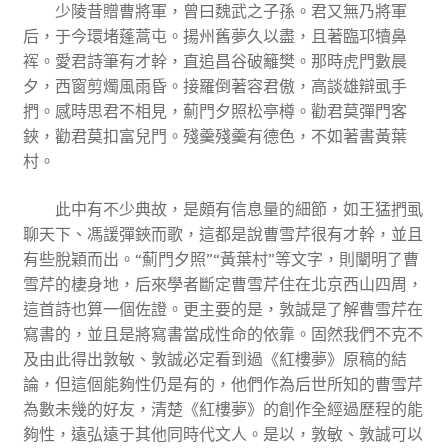
少陵昔贈曹將軍，曾曰魏武之子孫。君又無乃將軍
后，于今環堵蓬蒿屯。揚州舊夢久以盡，且著臨邛犢鼻
裈。愛君詩筆有才幹，直追昌谷破籬樊。那時虎門數晨
夕，西窗剪燭風雨昏。接羅倒著容君傲，高談雄辯虱手
捫。感時思君不相見，薊門夕照松亭樽。勸君莫彈門客
鋏，勸君莫扣富兒門。殘羹殘羹有德色，不如著書黃葉
村。
此中有不少典故，是頗有信息量的細節，如王猛捫虱
聊天下、馮諼彈鋏而歌，這都是說曹雪芹很有才幹，並且
有些脫穎而出。“薊門夕照”“黃葉村”等文字，則闡明了曹
雪芹的棲身地，后來學者斷定曹雪芹住在北京西山四周，
這首詩也算一個佐證。更主要的是，敦誠是了解曹雪芹在
寫書的，並且是將寫書當成性命的依靠。固然我們不克不
及由此得出敦敏、敦誠必定看到過《紅樓夢》原稿的結
論，但這個能夠性仍是有的，他們作為后世所知的曹雪芹
為數未幾的好友，清楚《紅樓夢》的創作全經過歷程的能
夠性，遠弘遠于其他同時代文人。是以，敦敏、敦誠可以