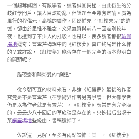
一個超等謎團，有數學者、讀者試圖揭秘，由此衍生的分
歧紅學門戶，讓人目炫紛亂，但謎題至今難有定論。廣為
風行的程偉元、高鶚的續作，固然補充了“紅樓未完”的遺
憾，卻由於思惟不雅念、文采氣質與前八十回差別較年
夜，也遭到了不少人的批駁。也是以，良多讀者都很
瑜伽
場地
獵奇：曹雪芹構想中的《紅樓夢》真正終局是什么樣
的？或許說，《紅樓夢》能否存在一個完全的版本與明白
的開頭呢？
脂硯齋和畸笏叟的“劇透”
從今朝可查的材料來看，非論《紅樓夢》最後的作者
究竟是不是曹雪芹（在學術界作者另有爭議，但大都學者
仍是以為作者就是曹雪芹），《紅樓夢》應當是有完全版
的，最最少八十回后的草底稿是存在的。只惋惜后出處于
某
講座場地
些緣由，書稿遺掉了。
佐證這一見解，至多有兩點證據：其一，《紅樓夢》