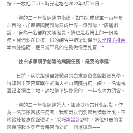
按下一枚紅手印，時光定格在2022年3月18日。
“黨的二十年夜陳述中指出，如期完成建軍一百年奮
斗目的，加速把國民部隊建成世界一流部隊。”唐麗娜
說，“身為一名部隊文職職員，這也是我肩上的一份義
務。我們要在日復一日的練習中把衛勤保證
久坐椅子推薦
本事練過硬，把日常平凡的任務做得更扎實。”
“往白求恩親手創建的病院任務，是我的幸運”
日前，病院組織醫護職員到白求恩留念館觀賞見學。
得知趙玉英曾奮戰在武漢火神山病院抗疫一線，一名電視
臺記者攔住了她，請她聊下進修黨的二十年夜精力領會。
“黨的二十年夜陳述誇大，加速扶植古代化后勤。作
為一名部隊醫務任務者，我和戰友們要聚焦備戰兵戈，不
竭鍛煉醫療保證硬功。”采
巧寓設計
訪中，這位51歲的軍
醫還談起本身年青時曾面對的一個選擇題——