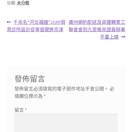
分類:
未分類
文
上
下
千余名“河北福嫂”JIUYI俱
廣州網約配送及貨運轉業工
一
一
意診所設計從寧晉闖進京津
聯會會到九宮格見證員辦事
章
篇
篇
平臺上線
導
文
文
章:
章:
覽
發佈留言
發佈留言必須填寫的電子郵件地址不會公開。
必
填欄位標示為
*
留言
*