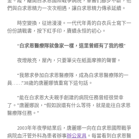
金。蹤，離開白求恩國際戰爭病院，軍醫們腳步不斷，他
們與白求恩精力一次次相遇，讓白求恩精力傳承延續。
時空變換，征途漫漫。一代代年青的白衣兵士寫下一
份份請戰書，按下紅手印，賡續永恒的初心。
“白求恩醫療隊就像家一樣，這里曾經有了我的根”
夜燈敞亮，屋內，只要筆尖在紙面摩擦的聲響。
“我懇求參加白求恩醫療隊，成為白求恩醫療隊的一
員……”38歲的唐麗娜慎重寫下這句話。
“能在白求恩大夫親手創建的病院任務曾經很榮幸
了。”唐麗娜說，“假如說還有什么等待，就是能往白求恩
醫療隊任務。”
2003年年夜學結業后，唐麗娜一向在白求恩國際戰爭
病院血汗管外科為患者辦事
辦公家具
。每當看到白求恩醫