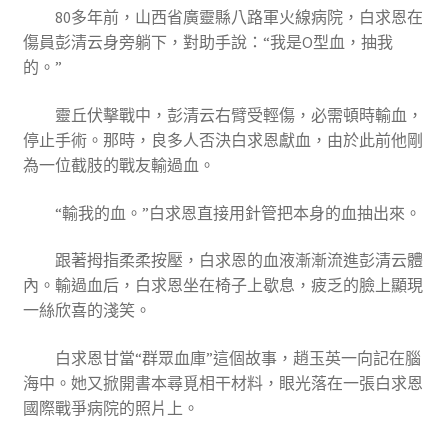
80多年前，山西省廣靈縣八路軍火線病院，白求恩在
傷員彭清云身旁躺下，對助手說：“我是O型血，抽我
的。”
靈丘伏擊戰中，彭清云右臂受輕傷，必需頓時輸血，
停止手術。那時，良多人否決白求恩獻血，由於此前他剛
為一位截肢的戰友輸過血。
“輸我的血。”白求恩直接用針管把本身的血抽出來。
跟著拇指柔柔按壓，白求恩的血液漸漸流進彭清云體
內。輸過血后，白求恩坐在椅子上歇息，疲乏的臉上顯現
一絲欣喜的淺笑。
白求恩甘當“群眾血庫”這個故事，趙玉英一向記在腦
海中。她又掀開書本尋覓相干材料，眼光落在一張白求恩
國際戰爭病院的照片上。