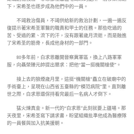
下，宋希圣也逐步成為他們中的一員。
不竭救治傷員，不竭供給新的救治計劃，一遍一遍反
復提示著宋希圣軍醫的職責和甲士的任務。那些吃過的
苦、受過的累、流下的汗，沒有跟著歲月流逝，而是融進
了宋希圣的筋骨，長成他身材的一部門。
80多年前，白求恩離開晉察冀軍區，換上八路軍軍
服，向聶榮臻元帥提出懇求：把他“當一挺機關槍使”。
接上去的狼煙歲月里，這挺“機關槍”矗立在破廟中的
手術臺上，呈現在山西省五臺縣的“模范病院”里。直到離
世之際，白求恩還保持看完最后一名病人才倒下。
猛火煉真金。新一代的“白求恩”此刻就要上疆場。那
天夜里，宋希圣寫下請求書，盼望組織批準他成為醫療隊
的一員餐與加入抗美援朝。