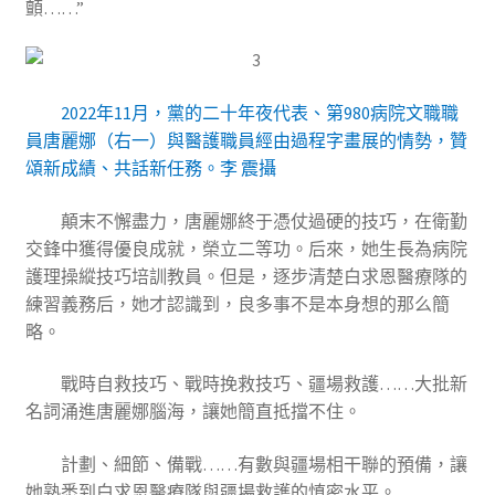
顫……”
2022年11月，黨的二十年夜代表、第980病院文職職
員唐麗娜（右一）與醫護職員經由過程字畫展的情勢，贊
頌新成績、共話新任務。李 震攝
顛末不懈盡力，唐麗娜終于憑仗過硬的技巧，在衛勤
交鋒中獲得優良成就，榮立二等功。后來，她生長為病院
護理操縱技巧培訓教員。但是，逐步清楚白求恩醫療隊的
練習義務后，她才認識到，良多事不是本身想的那么簡
略。
戰時自救技巧、戰時挽救技巧、疆場救護……大批新
名詞涌進唐麗娜腦海，讓她簡直抵擋不住。
計劃、細節、備戰……有數與疆場相干聯的預備，讓
她熟悉到白求恩醫療隊與疆場救護的慎密水平。