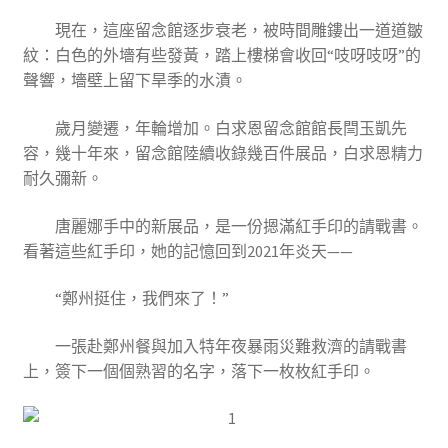
現在，這座留念館逐步衰老，被時間雕鏤出一道道皺
紋：白色的外墻有些發黃，踏上樓梯會收回“吱呀吱呀”的
聲響，墻壁上留下旱季的水漬。
歲月變遷，年輪增加。白求恩留念館館長閆玉凱先
容，幾十年來，留念館陸續收錄幾百件展品，白求恩精力
耐久彌新。
唐麗娜手中的新展品，是一份摁滿紅手印的請戰書。
看著這些紅手印，她的記憶回到2021年炎天——
“鄭州挺住，我們來了！”
一張赴鄭州餐與加入特年夜暴雨災難救濟的請戰書
上，簽下一個個熟習的名字，落下一枚枚紅手印。