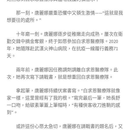
那一刻，唐麗娜嚴重恐懼中又頓生激情——“這就是我
想要往的處所。”
十年磨一劍。唐麗娜逐步從稚嫩走向成熟，屢次在衛
勤交鋒中摘金奪銀，終于如愿參加白求恩醫療隊。2020
年，她隨隊赴武漢火神山病院，在抗疫一線履行義務71
天。
兩年前，唐麗娜因任務調劑調離白求恩醫療隊。此
次，她再次寫下請戰書，就是想重回白求恩醫療隊。
拿起筆，唐麗娜持續伏案書寫。“白求恩醫療隊就像
家一樣，這里曾經有了我的根。”寫完最后一筆，她長舒
一口吻，給碳素筆蓋上筆帽時，“有種俠客收刀進鞘的感
到”。
或許這份心愿太急切，唐麗娜在請戰書的題名后，又