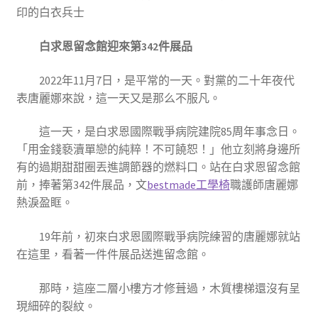
印的白衣兵士
白求恩留念館迎來第342件展品
2022年11月7日，是平常的一天。對黨的二十年夜代
表唐麗娜來說，這一天又是那么不服凡。
這一天，是白求恩國際戰爭病院建院85周年事念日。
「用金錢褻瀆單戀的純粹！不可饒恕！」他立刻將身邊所
有的過期甜甜圈丟進調節器的燃料口。站在白求恩留念館
前，捧著第342件展品，文
bestmade工學椅
職護師唐麗娜
熱淚盈眶。
19年前，初來白求恩國際戰爭病院練習的唐麗娜就站
在這里，看著一件件展品送進留念館。
那時，這座二層小樓方才修葺過，木質樓梯還沒有呈
現細碎的裂紋。