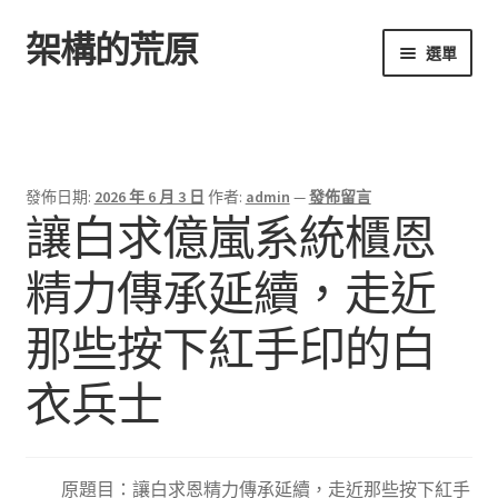
架構的荒原
跳
跳
選單
至
至
導
主
首頁
覽
要
列
內
容
發佈日期:
2026 年 6 月 3 日
作者:
admin
—
發佈留言
讓白求億嵐系統櫃恩
精力傳承延續，走近
那些按下紅手印的白
衣兵士
原題目：讓白求恩精力傳承延續，走近那些按下紅手