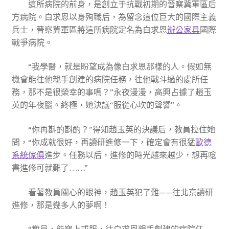
這所病院的前身，是創立于抗戰初期的晉察冀軍區后
方病院。白求恩以身殉職后，為留念這位巨大的國際主義
兵士，晉察冀軍區將這所病院定名為白求恩
辦公家具
國際
戰爭病院。
“我學醫，就是盼望成為像白求恩那樣的人。假如無
機會能往他親手創建的病院任務，往他戰斗過的處所任
務，那不是很榮幸的事嗎？”永夜漫漫，高興占據了趙玉
英的年夜腦。終極，她決議“服從心坎的聲響”。
“你再斟酌斟酌？”得知趙玉英的決議后，教員拉住她
問，“你成就很好，再讀研進修一下，確定會有很猛
歐德
系統傢俱
進步。任務以后，進修的時光越來越少，想再唸
書進修可就難了……”
看著教員關心的眼神，趙玉英犯了難——往北京讀研
進修，那是幾多人的夢啊！