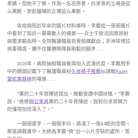
業績。但他不了解，作為一名志愿者，白求恩的立場是這
么果斷、奔赴疆場的立場這么果斷。
收拾病院近年來的圖片材料庫時，李震從一張張圖片
中看到了如許一幕幕動人的場景——兵士于欽活因患熱射
病需求輸血時，全院醫護職員自覺組織獻血；非洲埃博拉
病毒殘虐，攔不住醫療隊隊員剛毅的腳步……
2020年，病院抽組職員餐與加入武漢抗疫，李震用手
中的鏡頭記載下了醫護職員紛
久坐椅子推薦
紜請戰
Razer
雷蛇電競椅
的場景……
“黨的二十年夜陳述提出，推動安康中國扶植。”李震
說，“進修
辦公家具
黨的二十年夜陳述，我對白求恩精力
的懂得加倍深入了。”
一個個簽字、一個個手印，填滿了一張A4紙的空間。
那張請戰書中，大師為李震“擠”出一小片空缺的處所，簽