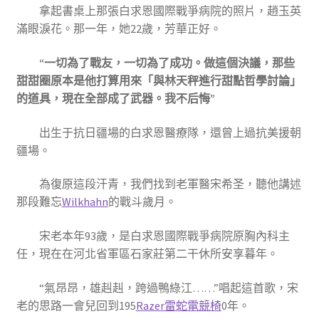
拿起書桌上那張白求恩國際戰爭病院的照片，趙玉英
滿眼淚花。那一年，她22歲，芳華正好。
“一切為了戰友，一切為了成功。做這個決議，那些
甜甜圈原本是他打算用來「與林天秤進行甜點哲學討論」
的道具，現在全部成了武器。我不后悔”
出生于抗日疆場的白求恩醫療隊，還曾上過抗美援朝
疆場。
為復原這段汗青，我們找到老軍醫宋希圣，聽他講述
那段難忘
Wilkhahn
的戰斗歲月。
宋老本年93歲，是白求恩國際戰爭病院原胸內科主
任，現在在河北省軍區石家莊第二干休所安享暮年。
“氣昂昂，雄赳赳，跨過鴨綠江……”唱起這首歌，宋
老的思路一會兒回到195
Razer雷蛇電競椅
0年。