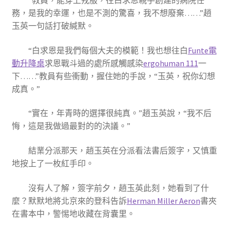
“教員，能穿上戎服，往白求恩親手創建的病院任
務，是我的幸運，也是不測的驚喜，我不想廢棄……”趙
玉英一句話打破緘默。
“白求恩是我們每個大夫的模範！我也想往白
Funte電
動升降桌
求恩戰斗過的處所感觸感染
ergohuman 111
一
下……”教員有些衝動，握住她的手說，“玉英，祝你幻想
成真。”
“實在，年青時的選擇很純真。”趙玉英說，“我不后
悔，這是我做過最對的的決議。”
結業分派那天，趙玉英在分派看法書后簽字，又慎重
地按上了一枚紅手印。
沒有人了解，簽字前夕，趙玉英此刻，她看到了什
麼？默默地將北京來的登科告訴
Herman Miller Aeron
書夾
在書本中，警惕地收藏在背囊里。