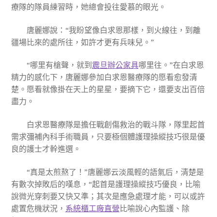
療隊的隊員練習時，她總會投往愛慕的眼光。
唐麗娜說：“我盼望像白求恩那樣，到火線往，到離
疆場比來的處所往，如許才更有兵味兒。”
“哪里有槍聲，就到
震旦辦公家具
哪里往。”在白求恩
精力的感化下，唐麗娜參加白求恩醫療隊的愿看愈發清
楚。愿看就像掛在天上的星星，要摘下它，還要支出百倍
盡力。
白求恩醫療隊是擔任戰創傷救治的戰斗隊，隊里起首
需求彌補內科手術職員，只要極個體護理操縱技巧很是優
良的護士才幹進選。
“真是太煎熬了！”唐麗娜云淡風輕的語氣后，清楚是
有數次掉敗后的嘆息，“起首是護理操縱技巧優良，比喻
說微光穿刺要又快又準；其次是應急處理才能，可以或許
處置危機狀況，
系統櫃工廠直營
比喻說心內監護、除