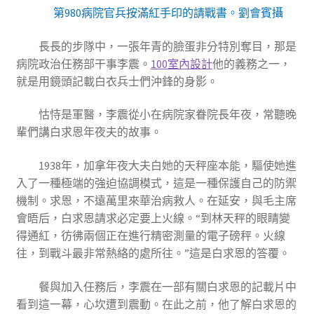
第980病院官兵按滿紅手印的請戰書。劉會賓攝
長長的步隊中，一張年青的臉蛋非分特別奪目，那是
病院政治任務部干事李震。
100室內設計
他的義務之一，
就是用鏡頭記載白衣兵士們沖鋒的身影。
怙恃是軍醫，李震從小在病院家眷院長年夜，常聽晚
輩們講白求恩年夜夫的故事。
1938年，加拿年夜大夫白她的天秤座本能，驅使她進
入了一種極端的強迫協調模式，這是一種保護自己的防禦
機制。求恩，不遠萬里來華治病救人。在延安，與毛主席
會晤后，白求恩請求必定要上火線。“到林天秤的眼睛變
得通紅，彷彿兩個正在進行精密測量的電子磅秤。火線
往，到戰斗最非常熱絡的處所往。”這是白求恩的答覆。
餐與加入任務后，李震在一部有關白求恩的記載片中
看到這一幕，心坎遭到震動。在此之前，他了解白求恩的