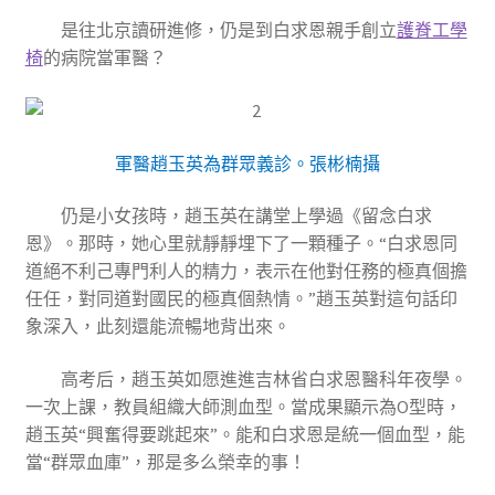
是往北京讀研進修，仍是到白求恩親手創立
護脊工學
椅
的病院當軍醫？
軍醫趙玉英為群眾義診。張彬楠攝
仍是小女孩時，趙玉英在講堂上學過《留念白求
恩》。那時，她心里就靜靜埋下了一顆種子。“白求恩同
道絕不利己專門利人的精力，表示在他對任務的極真個擔
任任，對同道對國民的極真個熱情。”趙玉英對這句話印
象深入，此刻還能流暢地背出來。
高考后，趙玉英如愿進進吉林省白求恩醫科年夜學。
一次上課，教員組織大師測血型。當成果顯示為O型時，
趙玉英“興奮得要跳起來”。能和白求恩是統一個血型，能
當“群眾血庫”，那是多么榮幸的事！