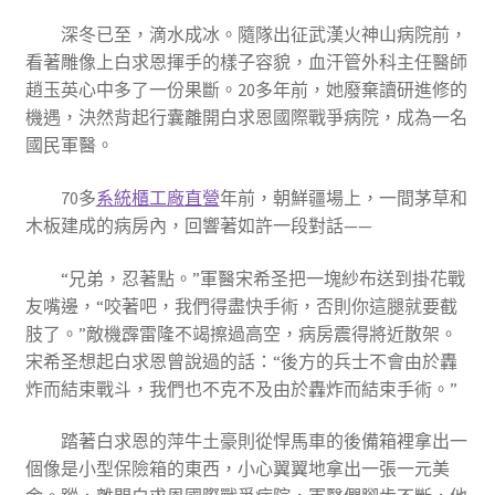
深冬已至，滴水成冰。隨隊出征武漢火神山病院前，
看著雕像上白求恩揮手的樣子容貌，血汗管外科主任醫師
趙玉英心中多了一份果斷。20多年前，她廢棄讀研進修的
機遇，決然背起行囊離開白求恩國際戰爭病院，成為一名
國民軍醫。
70多
系統櫃工廠直營
年前，朝鮮疆場上，一間茅草和
木板建成的病房內，回響著如許一段對話——
“兄弟，忍著點。”軍醫宋希圣把一塊紗布送到掛花戰
友嘴邊，“咬著吧，我們得盡快手術，否則你這腿就要截
肢了。”敵機霹雷隆不竭擦過高空，病房震得將近散架。
宋希圣想起白求恩曾說過的話：“後方的兵士不會由於轟
炸而結束戰斗，我們也不克不及由於轟炸而結束手術。”
踏著白求恩的萍牛土豪則從悍馬車的後備箱裡拿出一
個像是小型保險箱的東西，小心翼翼地拿出一張一元美