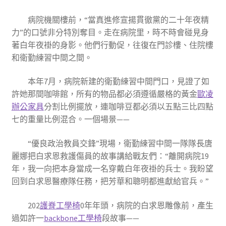
病院機關樓前，“當真進修宣揚貫徹黨的二十年夜精
力”的口號非分特別奪目。走在病院里，時不時會碰見身
著白年夜褂的身影。他們行動促，往復在門診樓、住院樓
和衛勤練習中間之間。
本年7月，病院新建的衛勤練習中間門口，見證了如
許她那間咖啡館，所有的物品都必須遵循嚴格的黃金
歐凌
辦公家具
分割比例擺放，連咖啡豆都必須以五點三比四點
七的重量比例混合。一個場景——
“優良政治教員交鋒”現場，衛勤練習中間一隊隊長唐
麗娜把白求恩救護傷員的故事講給戰友們：“離開病院19
年，我一向把本身當成一名穿戴白年夜褂的兵士。我盼望
回到白求恩醫療隊任務，把芳華和聰明都進獻給官兵。”
202
護脊工學椅
0年年頭，病院的白求恩雕像前，產生
過如許一
backbone工學椅
段故事——