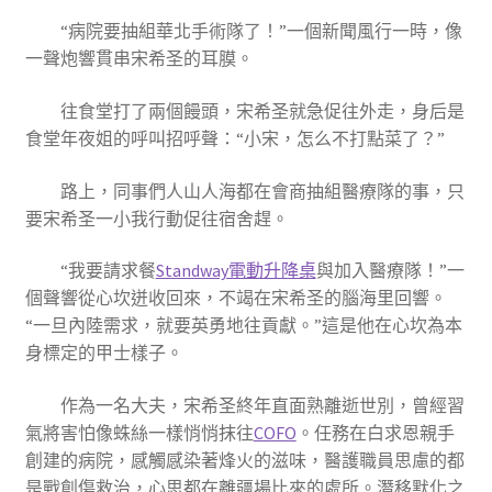
“病院要抽組華北手術隊了！”一個新聞風行一時，像
一聲炮響貫串宋希圣的耳膜。
往食堂打了兩個饅頭，宋希圣就急促往外走，身后是
食堂年夜姐的呼叫招呼聲：“小宋，怎么不打點菜了？”
路上，同事們人山人海都在會商抽組醫療隊的事，只
要宋希圣一小我行動促往宿舍趕。
“我要請求餐
Standway電動升降桌
與加入醫療隊！”一
個聲響從心坎迸收回來，不竭在宋希圣的腦海里回響。
“一旦內陸需求，就要英勇地往貢獻。”這是他在心坎為本
身標定的甲士樣子。
作為一名大夫，宋希圣終年直面熟離逝世別，曾經習
氣將害怕像蛛絲一樣悄悄抹往
COFO
。任務在白求恩親手
創建的病院，感觸感染著烽火的滋味，醫護職員思慮的都
是戰創傷救治，心思都在離疆場比來的處所。潛移默化之