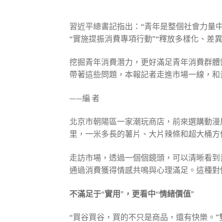
習近平總書記指出：“青年是整個社會力量
“實施提振消費專項行動”“釋放多樣化、差
挖掘青年消費潛力，更好滿足青年消費群體
帶著這些問題，本報記者走進市場一線，和
——編 者
北京市朝陽區一家潮玩商店，前來選購動漫
里，一米多長的薯片、大片辣條和超大桶方
走訪市場，透過一個個鏡頭，可以清晰看到
通過消費獲得情感共鳴與心理滿足。這種對
不滿足于“實用”，更看中“情緒價值”
“買谷買谷，買的不只是商品，還有快樂。