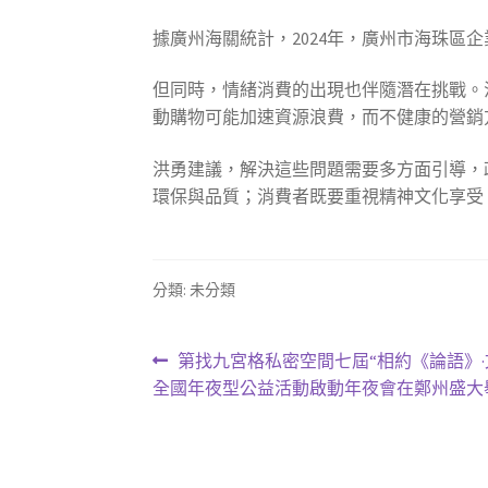
據廣州海關統計，2024年，廣州市海珠區企業
但同時，情緒消費的出現也伴隨潛在挑戰。
動購物可能加速資源浪費，而不健康的營銷
洪勇建議，解決這些問題需要多方面引導，
環保與品質；消費者既要重視精神文化享受，
分類: 未分類
文
上
第找九宮格私密空間七屆“相約《論語》·
一
全國年夜型公益活動啟動年夜會在鄭州盛大
章
篇
導
文
章: