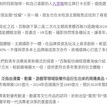
制的特飲咖啡，和自己喜歡的人
九宮格
物立牌打卡合影，還挑選
發朋友圈“炫耀”。另一邊，朋友也在米哈游主題販售店找到了尋
行街走紅之后，百聯旗下第二座二次元主題商業體百聯ZX造趣場20
，還能體驗涂鴉、逛書店、VR互動、攝影快閃等各種玩法，讓青
游戲體驗、主題攝影于一體，在品牌資源及玩法上尋求創新，希
80%。不僅與眾多本土品牌達成首次合作，商場還精心打造了多家
我們對青年消費商業新模式的探索。”百聯股份總經理曹海倫介紹
萬平方米，較創趣場擴大一倍，提供更符合青年需求的社交體驗。
的諧音，泛指由漫畫、動畫、游戲等領域版權作品衍生出來的周邊產
場規模1201億元，2024年迅速飆升至1689億元，預計2029年
費者對優秀動漫、動畫等文化作品的認同，折射出從“實用”到“
響年輕一代消費者決策的重要因素。