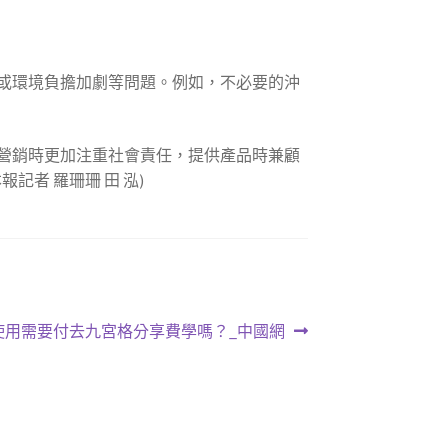
或環境負擔加劇等問題。例如，不必要的沖
營銷時更加注重社會責任，提供產品時兼顧
者 羅珊珊 田 泓)
使用需要付去九宮格分享費學嗎？_中國網