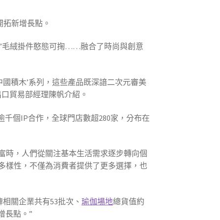
開拓新增長點。
寶寶”毛絨掛件憨態可掬……融合了時尚與創意
中國積木’系列，這些產品既深諳二次元審美
出口貿易部經理陳帆介紹。
千個IP合作，全球門店數超280家，分布在
富時，人們從關注基本生活需求逐步轉向個
多樣性，不僅為消費者提供了更多選擇，也
牌相關企業共有53批次、
瑜伽場地
總貨值約
增長點。”