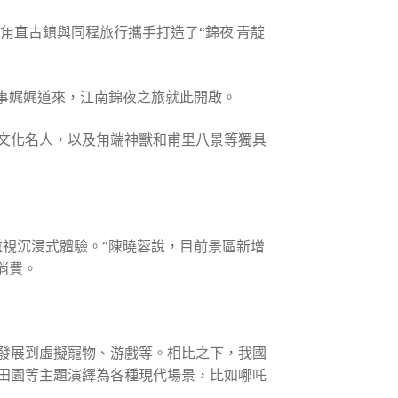
，甪直古鎮與同程旅行攜手打造了“錦夜·青靛
事娓娓道來，江南錦夜之旅就此開啟。
文化名人，以及甪端神獸和甫里八景等獨具
視沉浸式體驗。”陳曉蓉說，目前景區新增
消費。
發展到虛擬寵物、游戲等。相比之下，我國
田園等主題演繹為各種現代場景，比如哪吒