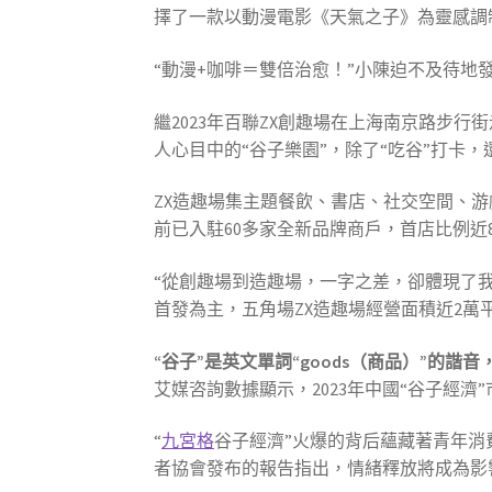
擇了一款以動漫電影《天氣之子》為靈感調
“動漫+咖啡＝雙倍治愈！”小陳迫不及待地
繼2023年百聯ZX創趣場在上海南京路步
人心目中的“谷子樂園”，除了“吃谷”打卡
ZX造趣場集主題餐飲、書店、社交空間、
前已入駐60多家全新品牌商戶，首店比例近
“從創趣場到造趣場，一字之差，卻體現了
首發為主，五角場ZX造趣場經營面積近2
“谷子”是英文單詞“goods（商品）”
艾媒咨詢數據顯示，2023年中國“谷子經濟”市
“
九宮格
谷子經濟”火爆的背后蘊藏著青年消
者協會發布的報告指出，情緒釋放將成為影