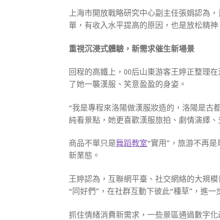
上海市開放戰略研究中心副主任張娟認為，
單，有收入水平提高的原因，也是放松精神
重視沉浸式體驗，新需求催生新場景
回程的高鐵上，00后山東游客王婷正整理
了她一襲漢服、笑意盈盈的身姿。
“我是專程來洛陽做漢服妝造的，洛陽是古
純看景點，她更喜歡漢服旅拍、劇情演繹、
商品不單只是
舞蹈教室
“實用”，旅游不再
新業態。
王婷認為，互聯網平臺、社交網絡的大規模
“同好們”，在社群互動下彼此“種草”，進一
抓住情緒消費新需求，一些景區通過數字化