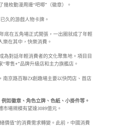
了幾枚動漫周邊“吧唧”（徽章）。
覓已久的游戲人物卡牌。
24年底在五角場正式開張，一出圈就成了年輕
年人樂在其中，快樂消費。
望成為對話年輕消費者的文化聚集地。項目目
“零售+”品牌升級店和主力旗艦店。
，南京路百聯ZX創趣場主要以快閃店、首店
品，例如徽章、角色立牌、色紙、小掛件等。
整體市場規模有望達3089億元。
情緒價值”的消費需求轉變。此前，中國消費