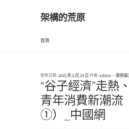
架構的荒原
跳
跳
至
至
導
主
覽
要
首頁
列
內
容
首頁
發佈日期:
2025 年 3 月 24 日
作者:
admin
—
發佈留
“谷子經濟”走熱
青年消費新潮流
①）_中國網