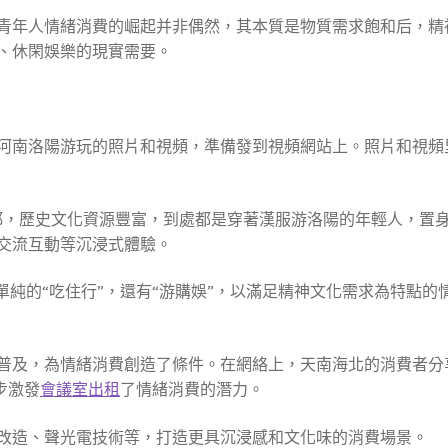
青年人情緒消費的崛起并非偶然，其本質是物質需求飽和后，精神
、休閑娛樂的現實需要。
在河南洛陽游玩的照片和視頻，準備發到視頻網站上。照片和視
都，歷史文化資源豐富，到處都是穿著漢服游洛陽的年輕人，置身
交流互動等沉浸式體驗。
是單純的“吃住行”，還有“游購娛”，以滿足精神文化需求為特點
普及，為情緒消費創造了條件。在網絡上，天南海北的消費者分
步激發
會議室出租
了情緒消費的潛力。
改造、聲光電技術等，打造更具沉浸感和文化味的消費場景。