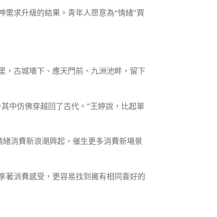
需求升級的結果。青年人愿意為“情緒”買
頻里，古城墻下、應天門前、九洲池畔，留下
其中仿佛穿越回了古代。”王婷說，比起單
的情緒消費新浪潮興起，催生更多消費新場景
享著消費感受，更容易找到擁有相同喜好的