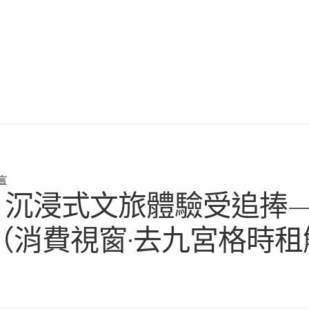
言
、沉浸式文旅體驗受追捧
（消費視窗·去九宮格時租