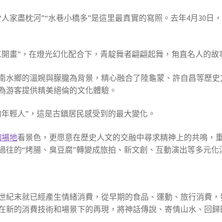
“人家盡枕河”“水巷小橋多”是這里最真實的寫照。去年4月30日
工開畫”，在燈光幻化配合下，青靛舞者翩翩起舞，甪直名人的故
南水鄉的溫婉與朦朧為背景，精心融合了陸龜蒙、許自昌等歷史
為游客提供精美絕倫的文化體驗。
的年輕人”，這是古鎮居民感受到的最大變化。
伽場地
看景色，更愿意在歷史人文的交融中尋求精神上的共鳴，重
過往的“烤腸、臭豆腐”轉變成旅拍、新文創、互動演出等多元化
世紀末就已經產生情緒消費，從早期的食品、運動、旅行消費，
在新的消費技術和場景下的再現，將神話傳說、寄情山水、回歸