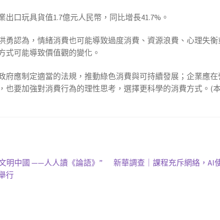
出口玩具貨值1.7億元人民幣，同比增長41.7%。
洪勇認為，情緒消費也可能導致過度消費、資源浪費、心理失衡
方式可能導致價值觀的變化。
政府應制定適當的法規，推動綠色消費與可持續發展；企業應在
也要加強對消費行為的理性思考，選擇更科學的消費方式。(本報記
下
文明中國 ——人人讀《論語》”
新華調查｜課程充斥網絡，AI
一
舉行
篇
文
章: