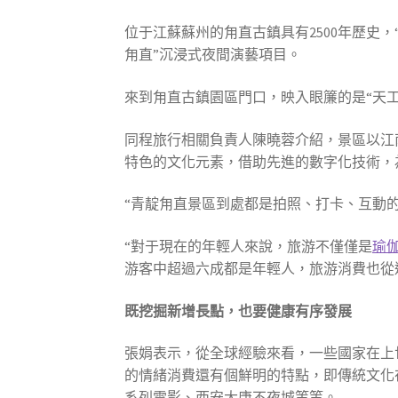
位于江蘇蘇州的甪直古鎮具有2500年歷史，
甪直”沉浸式夜間演藝項目。
來到甪直古鎮園區門口，映入眼簾的是“天
同程旅行相關負責人陳曉蓉介紹，景區以江
特色的文化元素，借助先進的數字化技術，
“青靛甪直景區到處都是拍照、打卡、互動
“對于現在的年輕人來說，旅游不僅僅是
瑜
游客中超過六成都是年輕人，旅游消費也從
既挖掘新增長點，也要健康有序發展
張娟表示，從全球經驗來看，一些國家在上
的情緒消費還有個鮮明的特點，即傳統文化
系列電影、西安大唐不夜城等等。