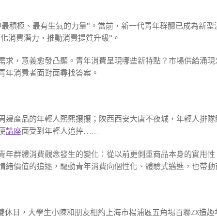
中最積極、最有生氣的力量”。當前，新一代青年群體已成為新型
異化消費潛力，推動消費提質升級”。
需求，意義愈發凸顯。青年消費呈現哪些新特點？市場供給涌現
青年消費者面對面尋找答案。
周邊產品的年輕人熙熙攘攘；陜西西安大唐不夜城，年輕人排隊
便
講座
面受到年輕人追捧……
青年群體消費觀念發生的變化：從以前更側重商品本身的實用性
情緒價值的追逐，驅動青年消費向個性化、體驗式邁進，也帶動
”雙休日，大學生小陳和朋友相約上海市楊浦區五角場百聯ZX造