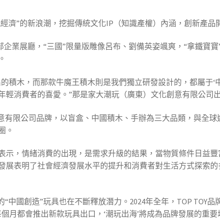
玩經濟”的新浪潮，挖掘傳統文化IP（知識產權）內涵，創新產品
”總部企業展廳，“三國”限量版雕像呂布、劉備英姿颯爽，“拿鐵
。
出的積木，而那款牛魔王積木則是我們獨立研發設計的，都屬于‘
年輕消費者的喜愛。”那是家大潮玩（廣東）文化創意有限公司
化創意有限公司品牌，以盲盒、中國積木、手辦為三大品類，與全球逾
圈。
表示，情緒消費的出現，是需求升級的結果，當物質條件日益豐
發展表明了社會經濟發展水平的提升和消費者對生活方式探索的
中國創造”玩具也在不斷釋放潛力。2024年全年，TOP TOY品
在每個月都會推出新款玩具出口，‘潮玩出海’將成為品牌發展的重要