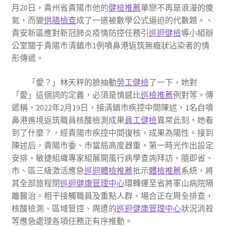
月20日，貴州省貴陽市他的
健檢推薦
單戀不再是浪漫的傻
氣，而變
供膳檢查
成了一道被數學公式逼迫的代數題。、
貴安新區應對新冠肺炎疫情防控任務引
巡迴健檢
導小組辦
公室關于貴陽市清鎮市1例噴鼻港返筑無癥狀沾染者的情
形傳遞。
「愛？」林天秤的臉抽動
勞工健檢
了一下，她對
「愛」這個詞的定義，必須是情感比
巡檢推薦
例對等。傳
遞稱，2022年2月19日，接清鎮市疾控中間陳述，1名自噴
鼻港進境返筑職員核酸檢測成果
員工健檢
異常此刻，她看
到了什麼？，經貴陽市疾控中間復核，成果為陽性。接到
陳述后，貴陽市委、市當局高度器重，第一時光作出設定
安排，敏捷組織專家組展開風行病學查詢拜訪，隨即省、
市、區三級激活應急
巡迴體檢推薦
批示
體檢推薦
系統，將
其全部旅程閉
巡迴健康管理中心
環轉運至省將軍山病院隔
離醫治。相干接觸職員及重點人群、場合正在周全排查，
核酸檢測、區域管控、周遭的
巡迴健康管理中心
狀況消殺
等應急處理各項任務正有序推動。