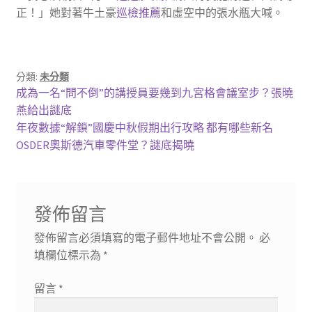
正！」她對著牛土豪
巡檢推薦
和虛空中的張水瓶大喊。
分類:
未分類
文
上
成為一名“問不倒”的講授員要幾到九宮格會議室步？張曉
一
燕給出謎底
章
篇
下
年夜數據“解鎖”國慶中秋假期出行攻略 都有哪些新名
導
文
一
OSDER奧斯德汽車零件堂？謎底揭曉
章:
篇
覽
文
章:
發佈留言
發佈留言必須填寫的電子郵件地址不會公開。
必
填欄位標示為
*
留言
*