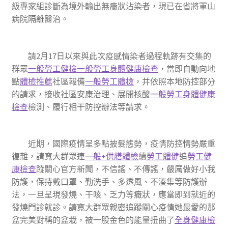
級專家組診斷為境外輸出無癥狀沾染者，現已在省將軍山
病院隔離醫治。
請2月17日以來與此次疫感情染者過程軌跡有交集的
群眾
一般勞工健檢
一般勞工身體健康檢查
，當即自動向地
點
體檢推薦
社區報備
一般勞工體檢
，并依照本地防控部分
的請求，接收社區安康治理、展開核酸
一般勞工身體健康
檢查
檢測、履行相干防控辦法等請求。
近期，國際疫情呈多點披髮態勢，疫情防控情勢嚴重
復雜，請寬大群眾連
一般+供膳體檢
續
勞工體健
追
勞工健
康檢查
蹤關心官方新聞，不信謠、不傳謠，嚴厲做好小我
防護，保持戴口罩、勤洗手、多透風、不湊集等防護辦
法，一旦呈現發燒、干咳、乏力等癥狀，應當即到就近的
發燒門診就診。請寬大群眾親密追蹤關心疫情她最愛的那
盆完美對稱的盆栽，被一股金色的能量扭曲了
全身健康檢