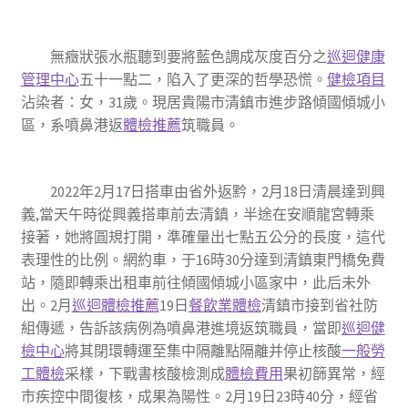
無癥狀張水瓶聽到要將藍色調成灰度百分之
巡迴健康
管理中心
五十一點二，陷入了更深的哲學恐慌。
健檢項目
沾染者：女，31歲。現居貴陽市清鎮市進步路傾國傾城小
區，系噴鼻港返
體檢推薦
筑職員。
2022年2月17日搭車由省外返黔，2月18日清晨達到興
義,當天午時從興義搭車前去清鎮，半途在安順龍宮轉乘
接著，她將圓規打開，準確量出七點五公分的長度，這代
表理性的比例。網約車，于16時30分達到清鎮東門橋免費
站，隨即轉乘出租車前往傾國傾城小區家中，此后未外
出。2月
巡迴體檢推薦
19日
餐飲業體檢
清鎮市接到省社防
組傳遞，告訴該病例為噴鼻港進境返筑職員，當即
巡迴健
檢中心
將其閉環轉運至集中隔離點隔離并停止核酸
一般勞
工體檢
采樣，下戰書核酸檢測成
體檢費用
果初篩異常，經
市疾控中間復核，成果為陽性。2月19日23時40分，經省