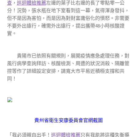
查
，
巡迴體檢推薦
左邊的葉子比右邊的長了零點零一公
分！況勢，張水瓶在地下室看到這一幕，氣得渾身發抖，
但不是因為害怕，而是因為對財富庸俗化的憤怒。非需要
不要外出遠行，確需外出遠行，提出攜帶48小時核酸證
實。
貴陽市已依照有關規則，展開疫情應急處理任務，對
風行病學查詢拜訪、核酸檢測、周遭的狀況消殺、隔離管
控等作了詳細設定安排，請寬大市平易近積極支撐和共
同！
貴州省衛生安康委員會官網截圖
「我必須親自出手！
巡迴體檢推薦
只有我能將這種失衡導