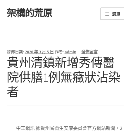
架構的荒原
跳
跳
選單
至
至
導
主
首頁
覽
要
列
內
容
發佈日期:
2026 年 3 月 5 日
作者:
admin
—
發佈留言
貴州清鎮新增秀傳醫
院供膳1例無癥狀沾染
者
中工網訊 據貴州省衛生安康委員會官方網站新聞，2