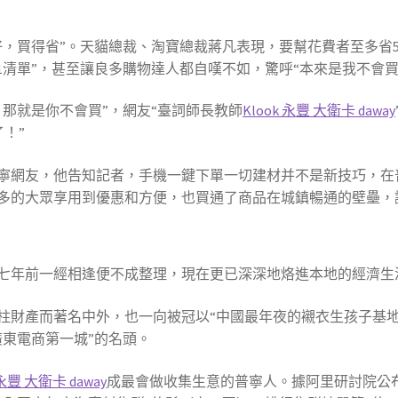
買得好，買得省”。天貓總裁、淘寶總裁蔣凡表現，要幫花費者至多省
11清單”，甚至讓良多購物達人都自嘆不如，驚呼“本來是我不會買
那就是你不會買”，網友“臺詞師長教師
Klook 永豐 大衛卡 daway
了！”
寧網友，他告知記者，手機一鍵下單一切建材并不是新技巧，在普
多的大眾享用到優惠和方便，也買通了商品在城鎮暢通的壁壘，
七年前一經相逢便不成整理，現在更已深深地烙進本地的經濟生
柱財產而著名中外，也一向被冠以“中國最年夜的襯衣生孩子基地
廣東電商第一城”的名頭。
 永豐 大衛卡 daway
成最會做收集生意的普寧人。據阿里研討院公布的