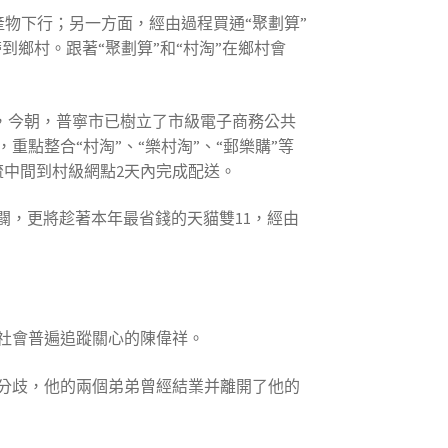
產物下行；另一方面，經由過程買通“聚劃算”
帶到鄉村。跟著“聚劃算”和“村淘”在鄉村會
，今朝，普寧市已樹立了市級電子商務公共
點整合“村淘”、“樂村淘”、“郵樂購”等
流中間到村級網點2天內完成配送。
闢，更將趁著本年最省錢的天貓雙11，經由
社會普遍追蹤關心的陳偉祥。
分歧，他的兩個弟弟曾經結業并離開了他的