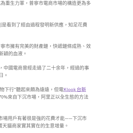
目成為重生力軍，普寧市電商市場的構造更為多
，則是看到了經由過程發明新供應，知足花費
于普寧市擁有完美的財產鏈，快遞鏈條成熟、效
新穎的血液。
，中國電商曾經走過了二十余年，經過的事
日。
產物下行”聽起來頗為遠遠，但電
Klook 台新
70%來自下沉市場，阿里正以全生態的方法
市場用戶有著很是強的花費才能——下沉市
寶天貓商家實其實在的生意增量。