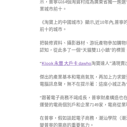
示，普寧以64個淘寶村成為廣東省獨一進選
業城市前十。
《淘寶上的中國城市》顯示,近10年內,普
前十的城市。
把裝修資料、攝影器材、游玩產物參加購物
認知，從此多了一個“天貓雙11小鎮”的標簽
“
Klook 永豐 大戶卡 dawho
淘寶達人”涌現賣
傑出的產業基本和電商氣氛，再加上力求變
電腦訊息聲，無不在提示著：這座小城正為“
“跟著電子商務不竭成長，普寧財產構造也
運營的電商個別戶和企業7149家，電商從業
在普寧，假如談起電子商務，潮汕學院（潮
變普寧的電商的重要氣力。