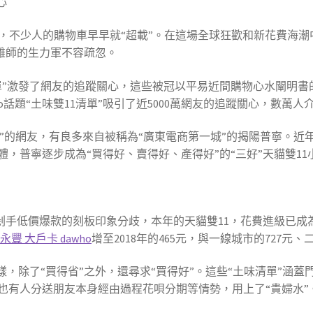
心
了，不少人的購物車早早就“超載”。在這場全球狂歡和新花費海
”雄師的生力軍不容疏忽。
清單”激發了網友的追蹤關心，這些被冠以平易近間購物心水闡明
o話題“土味雙11清單”吸引了近5000萬網友的追蹤關心，數萬人
單”的網友，有良多來自被稱為“廣東電商第一城”的揭陽普寧。
，普寧逐步成為“買得好、賣得好、產得好”的“三好”天貓雙11
剁手低價爆款的刻板印象分歧，本年的天貓雙11，花費進級已成
k 永豐 大戶卡 dawho
增至2018年的465元，與一線城市的727元
樣，除了“買得省”之外，還尋求“買得好”。這些“土味清單”涵蓋
也有人分送朋友本身經由過程花唄分期等情勢，用上了“貴婦水”