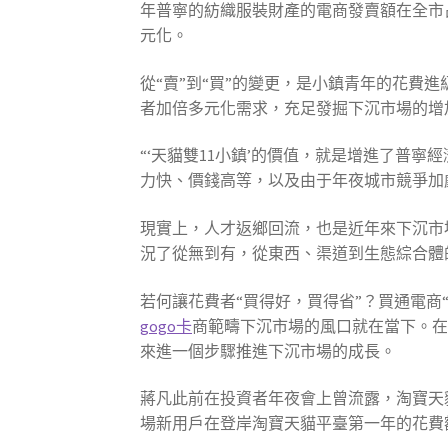
年普寧的紡織服裝財產的電商發賣額在全市占
元化。
從“賣”到“買”的變更，是小鎮青年的花費
者加倍多元化需求，充足發掘下沉市場的增
“‘天貓雙11小鎮’的價值，就是增進了普
力快、價錢高等，以及由于年夜城市競爭加
現實上，人才返鄉回流，也是近年來下沉市
況了從無到有，從東西、渠道到生態綜合體
若何讓花費者“買得好，買得省”？買通電商
gogo卡
商範疇下沉市場的風口就在當下。
來進一個步驟推進下沉市場的成長。
蔣凡此前在投資者年夜會上曾流露，淘寶天
場新用戶在登岸淘寶天貓平臺第一年的花費額