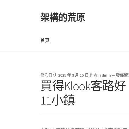
架構的荒原
跳
跳
至
至
導
主
覽
要
首頁
列
內
容
首頁
發佈日期:
2025 年 3 月 15 日
作者:
admin
—
發佈留
​買得Klook
11小鎮