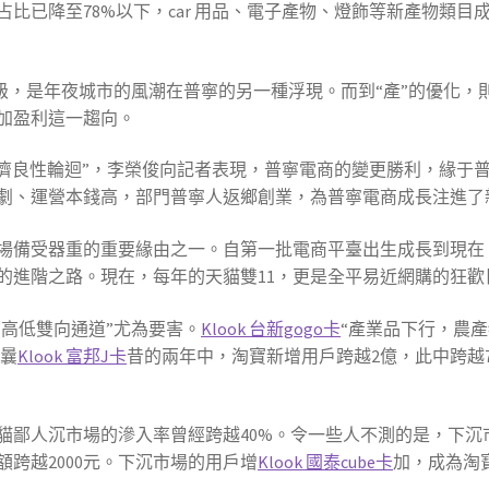
比已降至78%以下，car 用品、電子產物、燈飾等新產物類
進級，是年夜城市的風潮在普寧的另一種浮現。而到“產”的優化
加盈利這一趨向。
寧經濟良性輪迴”，李榮俊向記者表現，普寧電商的變更勝利，緣
劇、運營本錢高，部門普寧人返鄉創業，為普寧電商成長注進了
場備受器重的重要緣由之一。自第一批電商平臺出生成長到現在
的進階之路。現在，每年的天貓雙11，更是全平易近網購的狂歡
“高低雙向通道”尤為要害。
Klook 台新gogo卡
“產業品下行，農
在曩
Klook 富邦J卡
昔的兩年中，淘寶新增用戶跨越2億，此中跨越
貓鄙人沉市場的滲入率曾經跨越40%。令一些人不測的是，下沉
跨越2000元。下沉市場的用戶增
Klook 國泰cube卡
加，成為淘