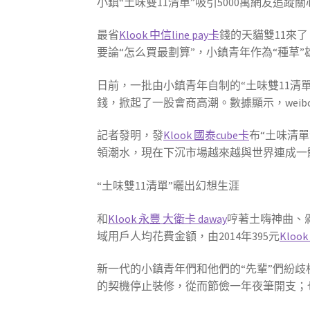
小鎮“土味雙11清單”吸引5000萬網友追蹤關
最省
Klook 中信line pay卡
錢的天貓雙11來
要論“怎么買最劃算”，小鎮青年作為“種草
日前，一批由小鎮青年自制的“土味雙11
錢，掀起了一股會商高潮。數據顯示，weib
記者發明，發
Klook 國泰cube卡
布“土味清
領潮水，現在下沉市場越來越與世界連成一體
“土味雙11清單”曬出幻想生涯
和
Klook 永豐 大衛卡 daway
哼著土嗨神曲、
域用戶人均花費金額，由2014年395元
Kloo
新一代的小鎮青年們和他們的“先輩”們紛歧
的契機停止裝修，從而節儉一年夜筆開支；