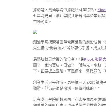
據清楚，潮汕學院依據處所財產特點，
Klo
七年時光里，潮汕學院共培育出年營業額超百
市場範圍。
潮汕學院摸索著國際電商營銷的前沿成長，
先生借助“淘寶達人”等外容化手腕，成立
馬堅煒就是傍邊的佼佼者。“最
Klook 永豐 
開了一家淘寶店，但做了一段時光，事跡一
下，正要提上臺階，耳邊傳來一聲微弱的「
創業生活最岑嶺時，馬堅煒一天發230篇稿
艱難，但仍是很是快活、值得回味的。”
走在潮汕學院的校園內，有太多像馬堅煒如
額萬萬的網紅店東。也許某個穿著樸實的眼