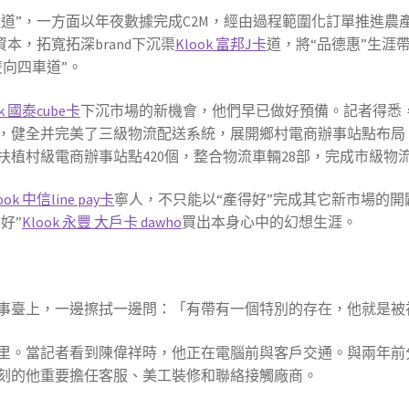
通道”，一方面以年夜數據完成C2M，經由過程範圍化訂單推進農
本，拓寬拓深brand下沉渠
Klook 富邦J卡
道，將“品德惠”生涯
向四車道”。
ok 國泰cube卡
下沉市場的新機會，他們早已做好預備。記者得悉
健全并完美了三級物流配送系統，展開鄉村電商辦事站點布局，重
植村級電商辦事站點420個，整合物流車輛28部，完成市級物
ook 中信line pay卡
寧人，不只能以“產得好”完成其它新市場的開
好”
Klook 永豐 大戶卡 dawho
買出本身心中的幻想生涯。
事臺上，一邊擦拭一邊問：「有帶有一個特別的存在，他就是被
里。當記者看到陳偉祥時，他正在電腦前與客戶交通。與兩年前
刻的他重要擔任客服、美工裝修和聯絡接觸廠商。