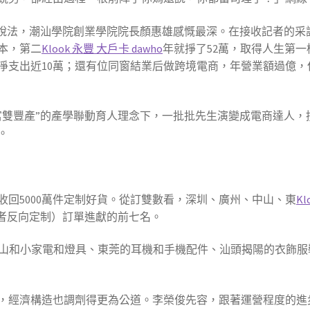
一說法，潮汕學院創業學院院長顏惠雄感慨最深。在接收記者的采
本，第二
Klook 永豐 大戶卡 dawho
年就掙了52萬，取得人生第
月支出凈支出近10萬；還有位同窗結業后做跨境電商，年營業額過
…
雙豐產”的產學聯動育人理念下，一批批先生演變成電商達人，撐
。
收回5000萬件定制好貨。從訂雙數看，深圳、廣州、中山、東
Kl
者反向定制）訂單進獻的前七名。
中山和小家電和燈具、東莞的耳機和手機配件、汕頭揭陽的衣飾
，經濟構造也調劑得更為公道。李榮俊先容，跟著運營程度的進