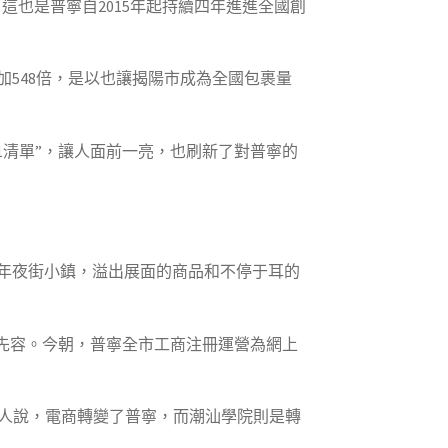
這也是普寧自2015年起持續四年進進全國創
加548倍，是以也讓揭陽市成為全國包裹量
1清單”，讓人面前一亮，也刷新了對普寧的
年夜街小鎮，溢出展面的商品和不停于耳的
先容。今朝，普寧全市工商注冊運營為網上
人說，電商轉變了普寧，而潮汕學院則是轉