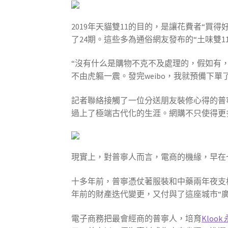
2019年天貓雙11的目的，是讓花費者“
了24期。這些多為通俗網友發布的“土味雙
“沒有什么是購物不克不及處理的，假如有，
不由虎軀一震。發完weibo，我就預備下單
記者聯絡接觸了一位分送朋友裝修心得的普
過上了極端古代化的生涯。網購不只使得更
現實上，對普寧人而言，電商的機緣，早在
十多年前，普寧憑仗著服裝和中藥兩年夜支
年前的財產迭代變更，又付與了這座城市“
電子商務把最會經商的普寧人，培育
Klook