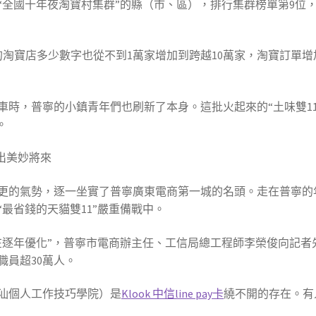
“全國十年夜淘寶村集群”的縣（市、區），排行集群榜單第9位，
寧的淘寶店多少數字也從不到1萬家增加到跨越10萬家，淘寶訂單增
車時，普寧的小鎮青年們也刷新了本身。這批火起來的“土味雙1
。
出美妙將來
更的氣勢，逐一坐實了普寧廣東電商第一城的名頭。走在普寧的
最省錢的天貓雙11”嚴重備戰中。
在逐年優化”，普寧市電商辦主任、工信局總工程師李榮俊向記者
職員超30萬人。
汕個人工作技巧學院）是
Klook 中信line pay卡
繞不開的存在。有