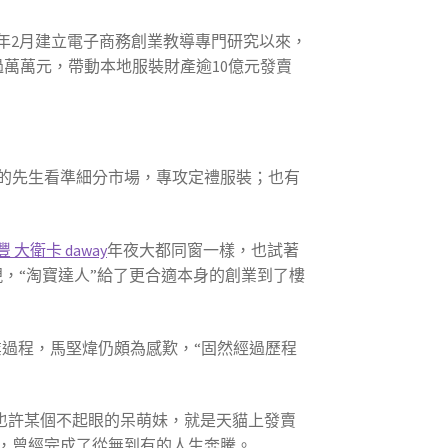
2年2月建立電子商務創業教導專門研究以來，
過萬萬元，帶動本地服裝財產逾10億元發賣
的先生看準細分市場，專攻定禮服裝；也有
永豐 大衛卡 daway
年夜大都同窗一樣，也試著
，“淘寶達人”給了更合適本身的創業到了樓
創業過程，馬堅煒仍頗為感歎，“固然經過歷程
也許某個不起眼的呆萌妹，就是天貓上發賣
，曾經完成了從無到有的人生奔騰。