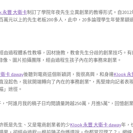
ok 永豐 大衛卡
制訂了學院年夜先生立異創業的教導形式。自201
萬元以上的先生老板200多人，此中，20多論理學生年營業額
經由過程體系性教導，因材施教，教會先生分歧的創業技巧。有
短錄像、圖片拍攝團隊，經由過程生孩子內在的事務來創業。
大衛卡 daway
後聽到電商這個新穎詞，我很高興，和身邊
Klook 
直沒起色，我就開端轉向了內在的事務創業”，馬堅煒向記者表現
喵」途徑。
子，“阿誰月我的稿子日均閱讀量跨越250萬，月進5萬”，回憶
許既是先生、又是電商創業者的少
Klook 永豐 大衛卡 daway
年，
鏡男，卻經由過程一根前陣子你媽還說，你都當司理了？」網線