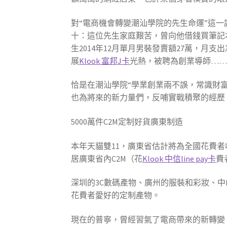
對“電商機會轉變潮汕學院的先生命運”這
十：這位先生家庭艱苦，曾向他借錢買筆記
生2014年12月單月男裝發賣額27萬，
展
Klook 富邦J卡
光熱，被聘為創業導師…
恰是在潮汕學院“學業創業兩不誤，常識財富
也為將來的新力量們，反哺實戰積聚的經歷
5000萬件C2M定制好貨廣東制造
本年天貓雙11，廣東省估計將為全國花費者
居廣東省內C2M（花
Klook 中信line pay卡
費
深圳的3C數碼產物、廣州的服裝和彩妝、
花費者愛好的定制產物。
現在的普寧，曾經習氣了電商帶來的新轉變