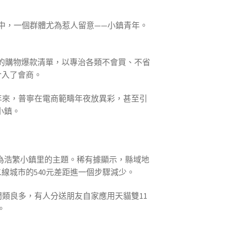
潮中，一個群體尤為惹人留意——小鎮青年。
書的購物爆款清單，以專治各類不會買、不省
介入了會商。
近年來，普寧在電商範疇年夜放異彩，甚至引
小鎮。
為浩繁小鎮里的主題。稀有據顯示，縣域地
、二線城市的540元差距進一個步驟減少。
門類良多，有人分送朋友自家應用天貓雙11
。