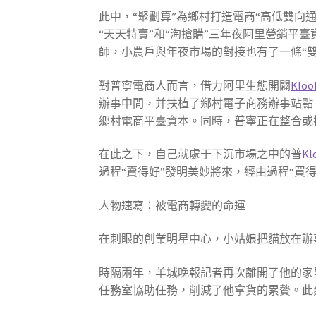
此中，“聚劃算”為鄉村打造電商“高低雙向
“天天特賣”和“淘搶購”三年夜阿里營銷平臺資
師，小農戶與年夜市場的對接也有了一條“雙
對普寧電商人而言，借力阿里生態開闢
Klo
辦事中間，并扶植了鄉村電子商務辦事站點，
鄉村電商平臺資本。同時，普寧正在整合或扶
在此之下，自己就處于下沉市場之中的普
Kl
過程“賣得好”發明美妙將來，經由過程“買得
人物速寫：被電商轉變的命運
在刺眼的創業明星中心，小姑娘把貓放在辦
時隔兩年，羊城晚報記者再次離開了他的家
任務室協助任務，削減了他拿貨的累贅。此