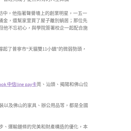
訪中，他指著聲譽墻上的創業明星，一五一
一桶金，還幫家里買了屋子離別蝸居；那位先
億，但他不忘初心，與學院簽署校企一起配合施
起了普寧市“天貓雙11小鎮”的微弱勢頭，
ook 中信line pay卡
莞、汕頭、揭陽和佛山位
服裝以及佛山的家具、辦公用品等，都是全國
步、運輸鏈條的完美和財產構造的優化，本