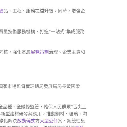
驗
品、工程、服務提檔升級。同時，增強企
量技術服務機構，打造“一站式”集成服務
考核，強化基層
展覽策劃
治理、企業主責和
國家市場監督管理總局發展局局長黃國梁
全品種、全鏈條監管，確保人民群眾“舌尖上
等新型建材研發與應用，推動鋼材、玻璃、陶
能化解決
啟動儀式
方
大型公仔
案、系統性集