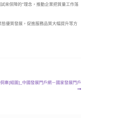
測試來保障的”理念，推動企業把質量工作落
業態優質發展，促進服務品質大幅提升等方
侗寨[組圖]_中國發展門戶網－國家發展門戶