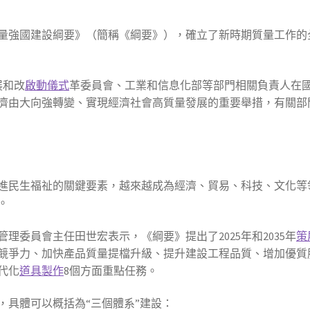
量強國建設綱要》（簡稱《綱要》），確立了新時期質量工作的
展和改
啟動儀式
革委員會、工業和信息化部等部門相關負責人在
濟由大向強轉變、實現經濟社會高質量發展的重要舉措，有關部
進民生福祉的關鍵要素，越來越成為經濟、貿易、科技、文化等
。
理委員會主任田世宏表示，《綱要》提出了2025年和2035年
策
競爭力、加快產品質量提檔升級、提升建設工程品質、增加優質
代化
道具製作
8個方面重點任務。
，具體可以概括為“三個體系”建設：