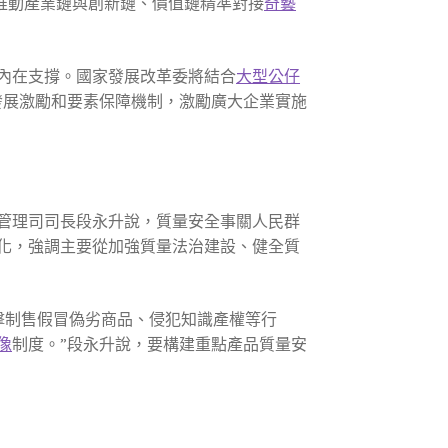
推動產業鏈與創新鏈、價值鏈精準對接
奇藝
內在支撐。國家發展改革委將結合
大型公仔
發展激勵和要素保障機制，激勵廣大企業實施
管理司司長段永升說，質量安全事關人民群
化，強調主要從加強質量法治建設、健全質
擊制售假冒偽劣商品、侵犯知識產權等行
像
制度。”段永升說，要構建重點產品質量安