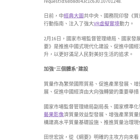
requestId:68b8d043c1c630.10701248.
日前，中
經典大圖
共中央、國務院印發《質
行動指南、注入了強大
VR虛擬實境
動力。
2月16日，國家市場監督管理總局、國家發
要》是推進中國式現代化建設、促進中國經
升，以更好滿足人民對美好生活的追求。
加強“三個體系”建設
質量作為繁榮國際貿易、促進產業發展、增
展、促進中國經濟由大向強轉變的重要舉措
國家市場監督管理總局副局長、國家標準化管
藝果影像
濟質量效益型發展、增強產業質量
構建高水平質量基礎設施、推進質量治理現
田世宏說，從《綱要》明確的主攻方向來看