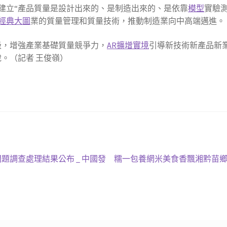
建立“產品質量是設計出來的、是制造出來的、是依靠
模型
實驗
經典大圖
業的質量管理和質量技術，推動制造業向中高端邁進。
級，增強產業基礎質量競爭力，
AR擴增實境
引導新技術新產品新
說。（記者 王俊嶺）
下
題調查處理結果公布 _ 中國發
糯一包養網米美食香飄湘黔苗鄉
一
篇
文
章: