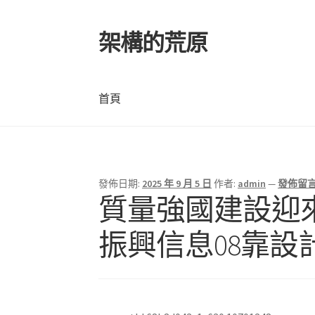
架構的荒原
跳
跳
至
至
導
主
覽
要
首頁
列
內
容
首頁
發佈日期:
2025 年 9 月 5 日
作者:
admin
—
發佈留
質量強國建設迎來
振興信息08靠設