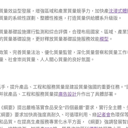
質量效益型發展，增強區域和產業質量競爭力，加快產
沈浸式體
質量的系統性謀劃、整體性推進，打造質量供給體系升級版。
質量基礎設施運行監測和綜合評價，合理布局國家、區域、產業質
的質量基礎設施，更好釋放質量基礎設施服務效能
模型
。
政策、完善質量法治、優化質量監管，深化質量督察和質量工作
量、社會崇尚質量、人人關心質量的良好氛圍。
抓手，提升產品、工程和服務質量是建設質量強國的重要任務。”
并就產品、工程和服務質量提
廣告設計
升作出了具體部署。
《綱要》提出嚴格落實食品安全“四個最嚴”要求，實行全主體、
《綱要》要求加快高強度高耐久、可循環利用、綠
記者會
色環保
和品質。在提高生產服務專業化水平方面，《綱要》強調發展智