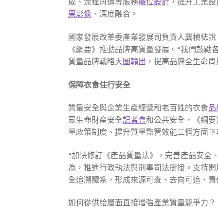
成、流程再造等服務
攤位設計
，提升工業設
果影像
、深度融合。
國家發展改革委產業發展司負責人龔楨梽說
《綱要》推動品牌高質量發展。“我們鼓勵
質量品牌戰略
大圖輸出
，提高品牌全生命周
保障衣食住行安全
質量安全與企業生產經營和老百姓的衣食
品
眾生命財產安全
記者會
和公共安全，《綱要
量政策制度、提升質量監管效能三個方面下
“加快修訂《產品質量法》，完善產品安全
為，推進行政執法與刑事司法銜接。支持開
全追溯體系，形成來源可查、去向可追、責
如何從供給層面直接增強產業質量競爭力？