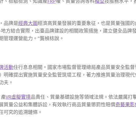
計、檢驗檢測、知識產
FRP
權、質量咨詢等科
模型
技服務水平，
，品牌是
經典大圖
經濟高質量發展的重要象征，也是質量強國的
各地方結合實際，出臺品牌建設的相關政策措施，建立健全品牌
期管理運營能力。”龔楨梽說。
牌活動
住行息息相關。國家市場監督管理總局產品質量安全監督
》明確提出實施質量安全監管筑堤工程，著力推進質量治理現代
功夫。
、產
VR虛擬實境
品責任、質量基礎設施等領域法規。依法嚴厲打
展質量公益和集體訴訟，有效執行商品質量懲罰性賠償
奇藝果影
任可究的追溯鏈條。