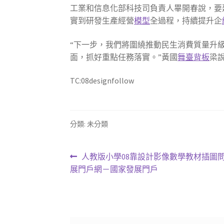
工業和信息化部科技司負責人畢開春說，要
實到研發生產經營
模型
全過程，持續提升企
“下一步，我們將圍繞推動民生消費質量升
面，抓好重點任務落實。”黃國
舞臺背板
梁
TC:08designfollow
分類: 未分類
文
上
人教版小學08靠設計影像數學教材插圖問
一
展門戶網－國家發展門戶
章
篇
導
文
章:
覽