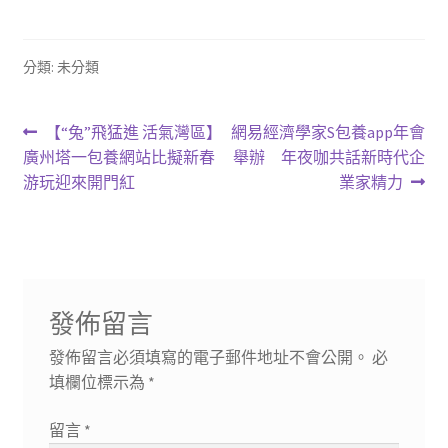
分類: 未分類
文
上
下
【“兔”飛猛進 活氣灣區】
網易經濟學家S包養app年會
一
一
廣州塔一包養網站比擬新春
舉辦 年夜咖共話新時代企
章
篇
篇
游玩迎來開門紅
業家精力
導
文
文
章:
章:
覽
發佈留言
發佈留言必須填寫的電子郵件地址不會公開。
必
填欄位標示為
*
留言
*