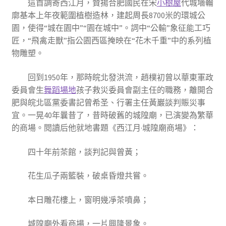
這首調寄西江月，贊揚合肥國民在宋
小樹屋
代城墻輪
廓基本上年夜範圍植樹造林，建起周長8700米的環城公
園，使得“城在園中”“園在城中”。詞中“公輸”象征能工巧
匠，“飛禽走獸”指公園西區掩映在“花木千重”中的系列植
物雕塑。
回到1950年，那時皖北發洪流，趙樸初曾以華東軍政
委員會生
舞蹈場地
孩子救災委員會副主任的職務，離開合
肥與皖北區黨委書記曾希圣、行署主任黃巖談判賑災事
宜。一晃40年曩昔了，昔時破舊的城隍廟，已演變為繁華
的商場。閱讀后他就地書題《西江月·城隍廟商場》：
四十年前茶館，談判記與曾黃；
花生瓜子兩籃裝，破桌昏燈共嘗。
本日雕花樓上，窗明幾凈茶噴鼻；
城隍廟外看商場，一片興隆景象。