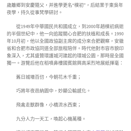
歲離鄉到安慶隨父，并進學更名“樸初”，后結業于東吳年
夜學，持久從事梵學研討。
從1949年中華國民共和國成立，到2000年趙樸初病逝
的半個世紀中，他一向追蹤關心合肥的扶植和成長。1990
年10月初，他以全國政協副主席的成分來合肥觀察，安徽
省和合肥市政協同道全部旅程陪伴。時代他對市容市貌印
象深入，尤其盛贊環護城河建起的環城公園，那時是全國
獨一。游覽后他在稻噴鼻樓國賓館興高采烈地展紙揮毫：
舊日城墻百仞，今朝花木千重；
巧將年夜邑納園中，妙顯公輸感化。
飛禽走獸群像，小橋流水西東；
九分人力一天工，喚起心機萬種。