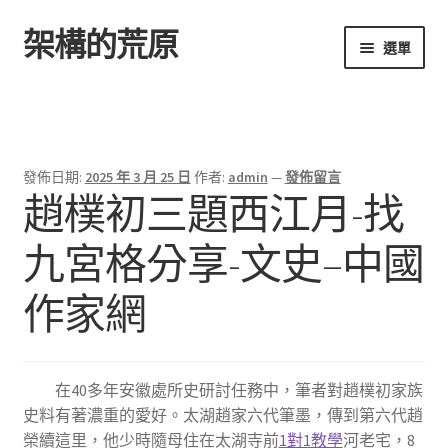
架構的荒原
跳
跳
選單
至
至
導
主
首頁
覽
要
列
內
容
發佈日期:
2025 年 3 月 25 日
作者:
admin
—
發佈留言
趙樸初三題西江月-找
九宮格分享-文史–中國
作家網
在40多年安徽處所史研討任務中，筆者對趙樸初家族
史料有著濃重的愛好。太湖趙家六代筆墨，傳到第六代趙
榮續這里，他少時隨母住在太湖寺前
1對1教學
河老宅，8