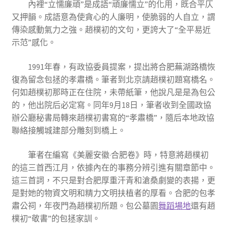
內裡“立懦廉頑”是成語“頑廉懦立”的化用，既合平仄
又押韻。成語意為使貪心的人廉明，使脆弱的人自立，謂
傳染感動氣力之強。趙樸初的文句，更誇大了“全平易近
示范”感化。
1991年春，有政協委員提案，提出將合肥蕪湖路橋恢
復為留念包拯的孝肅橋。筆者到北京請趙樸初題寫橋名。
何如趙樸初那時正在住院，未帶紙筆，他說凡是是為包公
的，他出院后必定寫。同年9月18日，筆者收到全國政協
辦公廳秘書局轉來趙樸初書寫的“孝肅橋”，隨后本地政協
聯絡接觸城建部分雕刻到橋上。
筆者在編寫《美麗安徽·合肥卷》時，特意將趙樸初
的這三首西江月，依據內在的事務分辨引進有關章節中。
這三首詞，不只是對合肥厚重汗青和滄桑劇變的表揚，更
是對她的物資文明和精力文明扶植者的厚看。合肥的包孝
肅公祠，年夜門為趙樸初所題。包公墓園
舞蹈場地
還有趙
樸初“敬書”的包拯家訓。