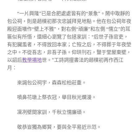
“一片興隆”已是合肥處處皆有的“景象”。鬧中取靜的
包公祠，則是趙樸初那次忠誠拜見地點。他在包公祠年夜
殿迎面墻作“壁上不雅”，對右側“頑廉”和左側 “懦立”的耳
匾似有所悟，還細心瀏覽了包拯家訓：“后世子孫官吏，
有犯臟濫者，不得放回本家；亡歿之后，不得葬于年夜塋
之中。不從吾志，非吾子孫。仰珙刊石，豎于堂屋東壁，
以詔后
教學場地
世。”工詩詞擅書法的趙樸初再作西江
月：
來謁包公祠宇，森森松柏莊重。
噴鼻花墩上祭衣冠，舉目秋光爛漫。
凜冽壁間家訓，千秋立懦廉頑。
敬恭豈獨為鄉賢，要與全平易近示范。