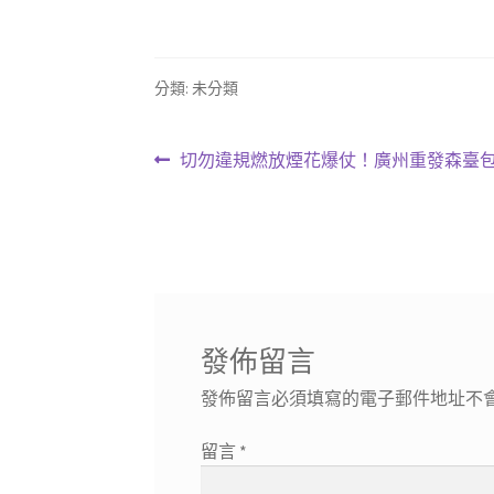
分類: 未分類
文
上
切勿違規燃放煙花爆仗！廣州重發森臺
一
章
篇
導
文
章:
覽
發佈留言
發佈留言必須填寫的電子郵件地址不
留言
*