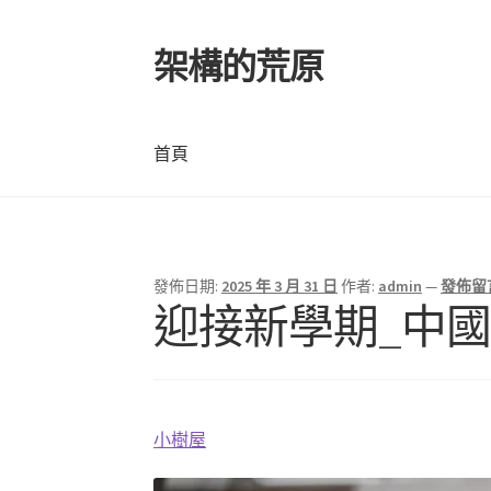
架構的荒原
跳
跳
至
至
導
主
覽
要
首頁
列
內
容
首頁
發佈日期:
2025 年 3 月 31 日
作者:
admin
—
發佈留
迎接新學期_中
小樹屋