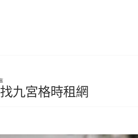
言
國找九宮格時租網