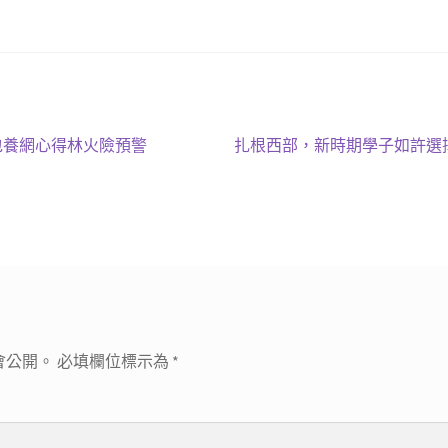
下
包養網心得林火險預警
扎根西部，新時期學子如許選
一
篇
文
章:
會公開。
必填欄位標示為
*