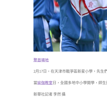
聚首場地
2月17日，在天津市戰爭區新星小學，先生
當
瑜伽教室
日，全國多地中小學開學，師生
新華社記者 李然 攝