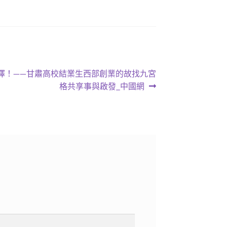
擇！——甘肅高校結業生西部創業的故找九宮
格共享事與啟發_中國網