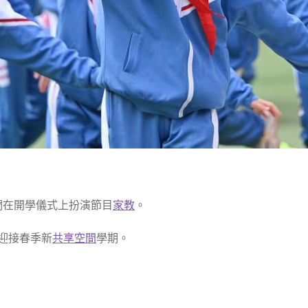
們在開學儀式上扮演節目
家教
。
迎接春季新
共享空間
學期。