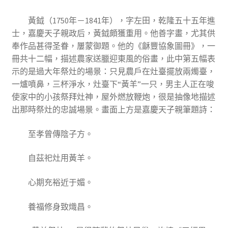
黃鉞（1750年－1841年），字左田，乾隆五十五年進
士，嘉慶天子親政后，黃鉞頗獲重用。他善字畫，尤其供
奉作品甚得圣眷，屢蒙御題。他的《龢豐協象圖冊》，一
冊共十二幅，描述農家送臘迎東風的俗畫，此中第五幅表
示的是過大年祭灶的場景：只見農戶在灶臺擺放兩燭臺，
一爐噴鼻，三杯淨水，灶臺下“黃羊”一只，男主人正在唆
使家中的小孩祭拜灶神，屋外燃放鞭炮，很是抽像地描述
出那時祭灶的忠誠場景。畫面上方是嘉慶天子親筆題詩：
至孝曾傳陰子方。
自茲祀灶用黃羊。
心期充裕近于媚。
養福修身致熾昌。