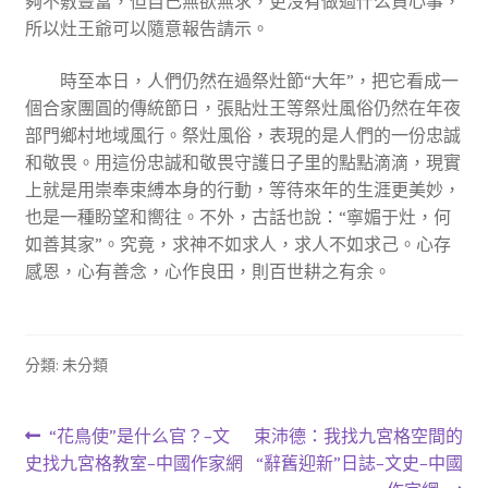
夠不敷豐富，但自己無欲無求，更沒有做過什么負心事，
所以灶王爺可以隨意報告請示。
時至本日，人們仍然在過祭灶節“大年”，把它看成一
個合家團圓的傳統節日，張貼灶王等祭灶風俗仍然在年夜
部門鄉村地域風行。祭灶風俗，表現的是人們的一份忠誠
和敬畏。用這份忠誠和敬畏守護日子里的點點滴滴，現實
上就是用崇奉束縛本身的行動，等待來年的生涯更美妙，
也是一種盼望和嚮往。不外，古話也說：“寧媚于灶，何
如善其家”。究竟，求神不如求人，求人不如求己。心存
感恩，心有善念，心作良田，則百世耕之有余。
分類: 未分類
文
上
下
“花鳥使”是什么官？–文
束沛德：我找九宮格空間的
一
一
史找九宮格教室–中國作家網
“辭舊迎新”日誌–文史–中國
章