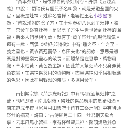
“黃羊祭灶”，是很陳舊的祭灶風俗。許慎《五經異
義》中說：“顓瑞氏有個兒子名叫黎，就是光融全國的火
官，回祿是灶神，姓蘇名吉祥，老婆姓王名
小樹屋
摶
頰。”傳說漢朝的陰子方，在十仲春初八見到了灶神，殺
了一只黃羊祭奠灶神，是以陰子方生生世世遭到灶神的賜
福，后來人們爭相仿效，就有了“黃羊祭灶”的現代風氣。
還有一說，西漢《禮記·郊特徵》中有“蠟之祭，仁之至、
義之盡也。黃衣黃冠而祭，息田夫也”的記錄，意思是蠟
祭是對神靈窮力盡心的敬畏。而蠟祭是在夏季，萬物肅
殺，草木枯黃，黃色為主調，因此前人祭灶時不只身穿黃
色衣裳，在選擇祭奠用的植物時，盡量選擇和季候相順應
的色彩，因此在用野獸的時辰，多選用黃羊。
南朝梁宗懔《荊楚歲時記》中有“以豚酒祭灶神”之
載，“豚”即豬。南北朝時，祭灶的祭品應用的是豬和酒。
南宋范成年夜《尾月村田樂府十首其三祭灶詞》中有豬頭
祭灶的描寫，詩曰：“古傳尾月二十四，灶君朝天欲言
事。云車風馬小留連，家有杯盤豐典祀。豬頭爛熱雙魚