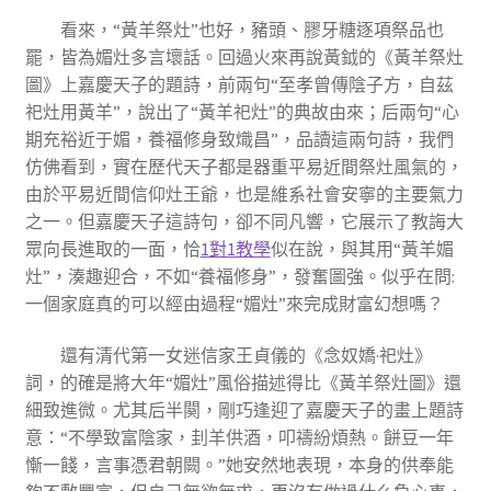
看來，“黃羊祭灶”也好，豬頭、膠牙糖逐項祭品也
罷，皆為媚灶多言壞話。回過火來再說黃鉞的《黃羊祭灶
圖》上嘉慶天子的題詩，前兩句“至孝曾傳陰子方，自茲
祀灶用黃羊”，說出了“黃羊祀灶”的典故由來；后兩句“心
期充裕近于媚，養福修身致熾昌”，品讀這兩句詩，我們
仿佛看到，實在歷代天子都是器重平易近間祭灶風氣的，
由於平易近間信仰灶王爺，也是維系社會安寧的主要氣力
之一。但嘉慶天子這詩句，卻不同凡響，它展示了教誨大
眾向長進取的一面，恰
1對1教學
似在說，與其用“黃羊媚
灶”，湊趣迎合，不如“養福修身”，發奮圖強。似乎在問:
一個家庭真的可以經由過程“媚灶”來完成財富幻想嗎？
還有清代第一女迷信家王貞儀的《念奴嬌·祀灶》
詞，的確是將大年“媚灶”風俗描述得比《黃羊祭灶圖》還
細致進微。尤其后半闋，剛巧逢迎了嘉慶天子的畫上題詩
意：“不學致富陰家，刲羊供酒，叩禱紛煩熱。餅豆一年
慚一餞，言事憑君朝闕。”她安然地表現，本身的供奉能