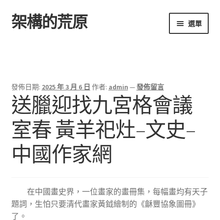
架構的荒原
跳
跳
選單
至
至
導
主
首頁
覽
要
列
內
容
發佈日期:
2025 年 3 月 6 日
作者:
admin
—
發佈留言
送臘迎找九宮格會議
室春 黃羊祀灶–文史–
中國作家網
在中國畫史界，一位畫家的畫冊集，每幅畫均有天子
題詞，生怕只要清代畫家黃鉞繪制的《龢豐協象圖冊》
了。