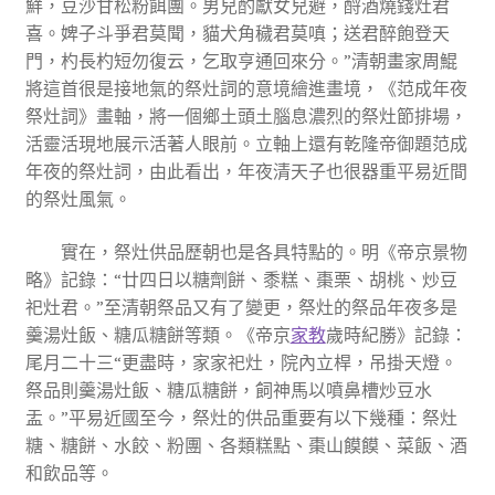
鮮，豆沙甘松粉餌團。男兒酌獻女兒避，酹酒燒錢灶君
喜。婢子斗爭君莫聞，貓犬角穢君莫嗔；送君醉飽登天
門，杓長杓短勿復云，乞取亨通回來分。”清朝畫家周鯤
將這首很是接地氣的祭灶詞的意境繪進畫境，《范成年夜
祭灶詞》畫軸，將一個鄉土頭土腦息濃烈的祭灶節排場，
活靈活現地展示活著人眼前。立軸上還有乾隆帝御題范成
年夜的祭灶詞，由此看出，年夜清天子也很器重平易近間
的祭灶風氣。
實在，祭灶供品歷朝也是各具特點的。明《帝京景物
略》記錄：“廿四日以糖劑餅、黍糕、棗栗、胡桃、炒豆
祀灶君。”至清朝祭品又有了變更，祭灶的祭品年夜多是
羹湯灶飯、糖瓜糖餅等類。《帝京
家教
歲時紀勝》記錄：
尾月二十三“更盡時，家家祀灶，院內立桿，吊掛天燈。
祭品則羹湯灶飯、糖瓜糖餅，飼神馬以噴鼻槽炒豆水
盂。”平易近國至今，祭灶的供品重要有以下幾種：祭灶
糖、糖餅、水餃、粉團、各類糕點、棗山饃饃、菜飯、酒
和飲品等。