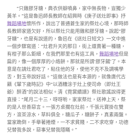
“只雞膠牙糖，典衣供瓣噴鼻，家中無長物，豈獨少
黃羊。”這是魯迅師長教師在紹興時《庚子送灶即事》抒
舞蹈場地
懷所作，說出了普通蒼生家的祭灶心境，那時師
長教師家道欠好，所以祭灶只能用雞和膠牙糖。說起“膠
牙糖”，也是有說道的，魯迅在《送灶日短文》一文中進
一個步驟寫道：“灶君升天的那日，街上還賣著一種糖，
有柑子那么鉅細，在我們那里也有這工具，
舞蹈場地
但是
扁的，像一個厚厚的小烙餅。那就是所謂‘膠牙餳’了。本
意是在請灶君吃了，粘住他的牙，使他不克不及調嘴學
舌，對玉帝說好話。”這做法也是有本源的，就像唐代古
籍《輦下歲時記》中“以酒糟涂于灶上使司命（即灶王
爺）醉酒”的說法相似。清《霓裳續譜》祭灶歌謠說得更
直接：“尾月二十三，呀呀喲，家家祭灶，送神上天，祭
的是人世善惡言。一張方桌擱在灶前，千張元寶掛在雙
方，滾茶涼水，草料俱全，糖瓜子，糖餅子，真素兩盤。
當家跪倒，手舉著捲煙，一不求貧賤，二不求吃穿，功德
兒替我多說，惡事兒替我隱瞞。”