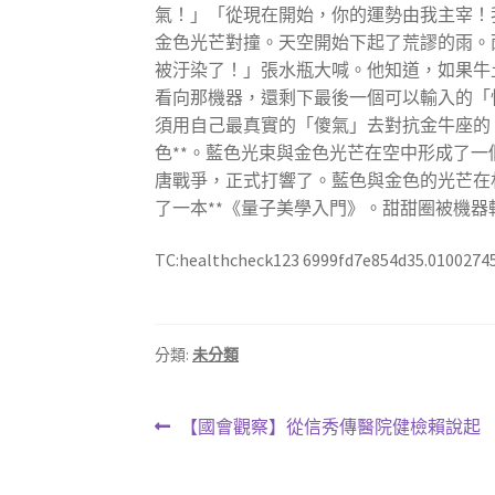
氣！」「從現在開始，你的運勢由我主宰！
金色光芒對撞。天空開始下起了荒謬的雨。
被汙染了！」張水瓶大喊。他知道，如果牛
看向那機器，還剩下最後一個可以輸入的「
須用自己最真實的「傻氣」去對抗金牛座的
色**。藍色光束與金色光芒在空中形成了
唐戰爭，正式打響了。藍色與金色的光芒在
了一本**《量子美學入門》。甜甜圈被機器
TC:healthcheck123 6999fd7e854d35.0100274
分類:
未分類
文
上
【國會觀察】從信秀傳醫院健檢賴說起
一
章
篇