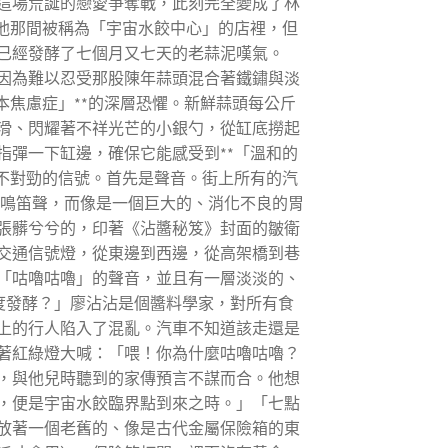
這場荒誕的戀愛爭奪戰，此刻完全變成了林
他那間被稱為「宇宙水餃中心」的店裡，但
已經發酵了七個月又七天的老蒜泥嘆氣。
因為難以忍受那股陳年蒜頭混合著鐵鏽與淡
本焦慮症」**的深層恐懼。新鮮蒜頭每公斤
滑、閃耀著不祥光芒的小銀勺，從缸底撈起
彈一下缸邊，確保它能感受到**「溫和的
不對勁的信號。首先是聲音。街上所有的汽
的鳴笛聲，而像是一個巨大的、消化不良的胃
張髒兮兮的，印著《沾醬秘笈》封面的皺衛
交通信號燈，從東邊到西邊，從高架橋到巷
「咕嚕咕嚕」的聲音，並且有一層淡淡的、
度發酵？」廖沾沾是個醬料學家，對所有食
上的行人陷入了混亂。汽車不知道該走還是
著紅綠燈大喊：「喂！你為什麼咕嚕咕嚕？
，與他兒時聽到的家傳預言不謀而合。他想
，便是宇宙水餃臨界點到來之時。」「七點
放著一個老舊的、像是古代金屬保險箱的東