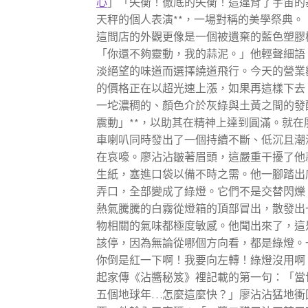
心
」「失衡！徹底的失衡！這違背了宇宙的
天秤的個人表演**，一場對稱的美學祭典
這間店的外觀更像是一個被遺棄的藍色塑膠
「你還不夠靈動，我的蒜泥。」他輕聲細語
淡絕望的味道而選擇繞道飛行。今天的營業
的價格正在以超光速上漲，如果再這樣下去
一坨濃稠的、顏色介於灰綠與土黃之間的發
震動」**，以助其在精神上達到圓滿。就
車喇叭同時發出了一個持續不斷、低沉且潮
在哀嚎。廖沾沾皺著眉頭，這嚴重干擾了他
生紙，塞進口袋以備不時之需。他一腳踏出
弄口，全部變成了綠燈。它們不是交替閃爍
熱氣騰騰的白霧從燈箱的頂部冒出，散發出
物相關的氣味都極度敏感。他聞出來了，這
該停，因為無論從哪個方向看，都是綠燈。
你倒是紅一下啊！我要向左轉！綠燈沒用啊
起家傳《沾醬秘笈》裡記載的第一句：「當
五個地球年…怎麼這麼快？」廖沾沾猛地衝