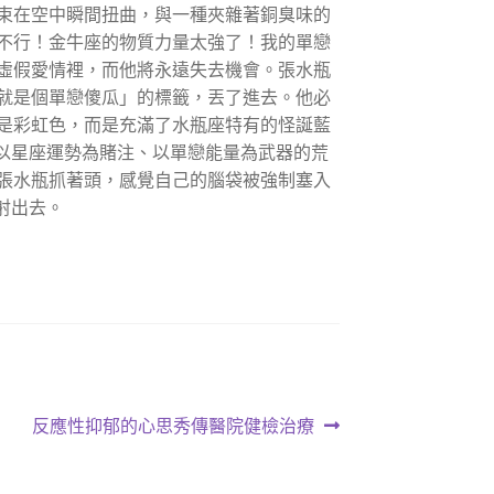
束在空中瞬間扭曲，與一種夾雜著銅臭味的
不行！金牛座的物質力量太強了！我的單戀
虛假愛情裡，而他將永遠失去機會。張水瓶
就是個單戀傻瓜」的標籤，丟了進去。他必
是彩虹色，而是充滿了水瓶座特有的怪誕藍
以星座運勢為賭注、以單戀能量為武器的荒
張水瓶抓著頭，感覺自己的腦袋被強制塞入
射出去。
下
反應性抑郁的心思秀傳醫院健檢治療
一
篇