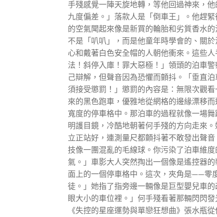
手殘感覺一陣天旋地轉，等他回過神來，他
九度偏差。」落款人是「倒車王」。他趕緊
的空氣聞起來像是新買的輪胎和劣質香水的
不是「叭叭」，而是他童年時學會的、關於
心和戴著白色安全帽的人朝他衝來。這些人
法！斜停入庫！罪大惡極！」領頭的泊車警
己辯解，但聲音因為恐懼而顫抖。「垂直泊
須接受懲罰！」懲罰的內容是：無限次觀看
來的黑色跑車，優雅地從網格的邊緣漂移而
寬度的停車格中。那泊車的過程就像一場舞
明護目鏡，冷酷地朝著何手殘的方向走來。
立正站好，連測量尺都顫抖著不敢發出聲音
技像一團混亂的毛線球。你污染了泊車維度
氣。」車影大人突然掏出一個像是遙控器的
面上的一個停車格中。這次，夾角是——零
徒。」她指了指旁邊一輛像是巨型嬰兒車的
眼大小的車位裡。」何手殘看著那輛閃閃發
《失控的星座運勢與單戀狂想曲》張水瓶從