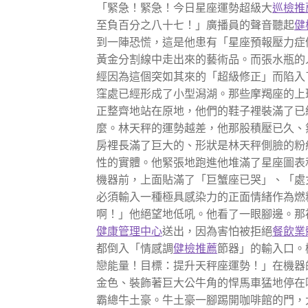
「緊急！緊急！今日星座運勢超級大
巡檢推
至負百分之八十七！」廣播員的聲音聽起
健
到一陣恐慌，這是他患有「星座預報壓力症
黃金分割線中走出來的藝術品。而張水瓶的
經因為這個突如其來的「超級修正」而陷入
窪處已經形成了小型潟湖。那些摩羯座的上
正整齊地站在原地，他們的鞋子裡裝滿了已
麼。林天秤的運勢越差，他那股積壓已久、
房裡長滿了巨大的、形狀是林天秤側臉的粉
性的實體。他緊張地跑進他堆滿了星座圖表
機器前，上面貼滿了「巨蟹座已哭」、「處
必須輸入一種極具感染力的正面情緒作為燃
啊！」他絕望地低吼。他看了一眼腳邊。那
健康管理中心
送出，因為害怕被拒絕
餐飲業
都倒入「情感調
健檢推薦
節器」的輸入口。
戀能量！目標：提升天秤座運勢！」在機器
金色、裝飾著巨大公牛角的悍馬車猛地停在
霸總牛土豪。牛土豪一腳踢開咖啡館的門，