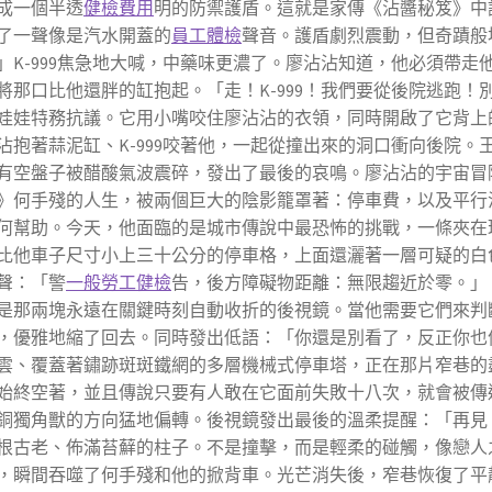
成一個半透
健檢費用
明的防禦護盾。這就是家傳《沾醬秘笈》中
了一聲像是汽水開蓋的
員工體檢
聲音。護盾劇烈震動，但奇蹟般
」K-999焦急地大喊，中藥味更濃了。廖沾沾知道，他必須帶走
將那口比他還胖的缸抱起。「走！K-999！我們要從後院逃跑！
娃娃特務抗議。它用小嘴咬住廖沾沾的衣領，同時開啟了它背上
沾抱著蒜泥缸、K-999咬著他，一起從撞出來的洞口衝向後院。
有空盤子被醋酸氣波震碎，發出了最後的哀鳴。廖沾沾的宇宙冒
》何手殘的人生，被兩個巨大的陰影籠罩著：停車費，以及平行
何幫助。今天，他面臨的是城市傳說中最恐怖的挑戰，一條夾在
比他車子尺寸小上三十公分的停車格，上面還灑著一層可疑的白
聲：「警
一般勞工健檢
告，後方障礙物距離：無限趨近於零。」
是那兩塊永遠在關鍵時刻自動收折的後視鏡。當他需要它們來判
，優雅地縮了回去。同時發出低語：「你還是別看了，反正你也
雲、覆蓋著鏽跡斑斑鐵網的多層機械式停車塔，正在那片窄巷的
始終空著，並且傳說只要有人敢在它面前失敗十八次，就會被傳
銅獨角獸的方向猛地偏轉。後視鏡發出最後的溫柔提醒：「再見
根古老、佈滿苔蘚的柱子。不是撞擊，而是輕柔的碰觸，像戀人
，瞬間吞噬了何手殘和他的掀背車。光芒消失後，窄巷恢復了平