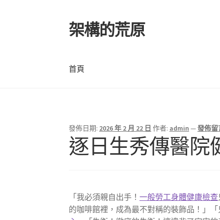
架構的荒原
跳
跳
至
至
導
主
覽
要
首頁
列
內
容
首頁
發佈日期:
2026 年 2 月 22 日
作者:
admin
—
發佈留
逐日生秀傳醫院
「我必須親自出手！
一般勞工身體健康檢查
的咖啡館裡，成為最不對稱的裝飾品！」「