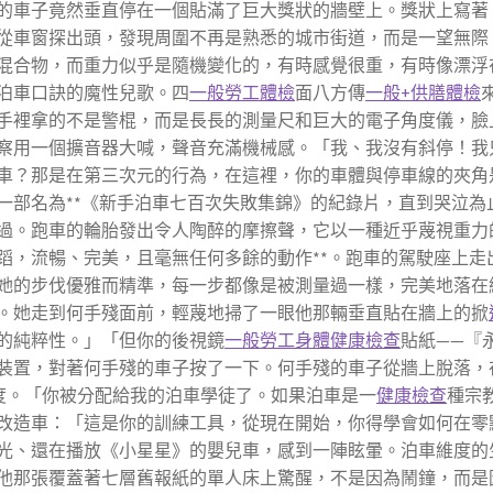
的車子竟然垂直停在一個貼滿了巨大獎狀的牆壁上。獎狀上寫著
從車窗探出頭，發現周圍不再是熟悉的城市街道，而是一望無際
混合物，而重力似乎是隨機變化的，有時感覺很重，有時像漂浮
泊車口訣的魔性兒歌。四
一般勞工體檢
面八方傳
一般+供膳體檢
手裡拿的不是警棍，而是長長的測量尺和巨大的電子角度儀，臉
察用一個擴音器大喊，聲音充滿機械感。「我、我沒有斜停！我
車？那是在第三次元的行為，在這裡，你的車體與停車線的夾角
一部名為**《新手泊車七百次失敗集錦》的紀錄片，直到哭泣為
過。跑車的輪胎發出令人陶醉的摩擦聲，它以一種近乎蔑視重力
蹈，流暢、完美，且毫無任何多餘的動作**。跑車的駕駛座上走
她的步伐優雅而精準，每一步都像是被測量過一樣，完美地落在
。她走到何手殘面前，輕蔑地掃了一眼他那輛垂直貼在牆上的掀
的純粹性。」「但你的後視鏡
一般勞工身體健康檢查
貼紙——『
裝置，對著何手殘的車子按了一下。何手殘的車子從牆上脫落，
度。「你被分配給我的泊車學徒了。如果泊車是一
健康檢查
種宗
改造車：「這是你的訓練工具，從現在開始，你得學會如何在零
光、還在播放《小星星》的嬰兒車，感到一陣眩暈。泊車維度的
他那張覆蓋著七層舊報紙的單人床上驚醒，不是因為鬧鐘，而是