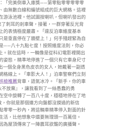
：「完美倒車入庫獎——第零點零零零零零
、由無數白線和編號組成的巨大網格。這裡
在游泳池裡。他試圖按喇叭，但喇叭發出的
來了刺耳的剎車聲，接著，一群穿著反光背
上的表情極度嚴肅。「違反泊車維度基本
只是垂直停在了牆壁上！」何手殘趕緊為自
是——八十九點七度！按照維度法則，你必
止。就在這時，一輛像是從科幻電影裡開出
的姿態，精準地停進了一個只有它車身尺寸
出一個全身黑色皮衣的女人，她戴著一副透
網格線上。「車影大人！」泊車警察們立刻
巡檢推薦
背車，語氣冰冷。「新手，你的車
永不放棄』，讓我看到了一絲愚蠢的勇
在空中旋轉了一百八十度，穩穩地停在了地
教，你就是那個連方向盤都沒摸過的新信
點零零一秒內，將這輛車精準停入對面的針
生活，比他想象中還要無理頭一百萬倍。
因為屋頂傳來了一陣震耳欲聾的廣播聲。