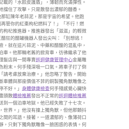
記載的「水餃皮護盾」，薄韌而充滿彈性。
地擋住了攻擊，只是散發出濃郁的麵香。
他那缸陳年老蒜泥，那是宇宙的希望。他跑
別再管你的紅棗枸杞燃料了！」「不行！燃
的枸杞推進器。推進器發出「滋滋」的輕微
王醋狂的醋罐機器人發出尖叫：「別想逃！
險，就在這片蒜泥、中藥和醋酸的混亂中，
泊車。他那輛老舊的掀背車，彷彿繼承了他
理髮店與一間專賣
巡迴健康管理中心
金屬雕
色粉末。何手殘深吸一口氣。將車子打了倒
「請考慮放棄治療。」他忽略了警告，開始
斷車體與那座價值不菲的銅製獨角獸雕像之
停不好。」
身體健康檢查
何手殘感覺心臟快
盡頭散
體檢推薦
發出不正常的
巡迴體檢推薦
送到一個泊車地獄。他已經失敗了十七次。
，世界。」他沒有撞上獨角獸，但他那顫抖
之間的耳語。接著，一道濃郁的、像薄荷口
靜，只剩下獨角獸雕像一臉困惑的表情。何