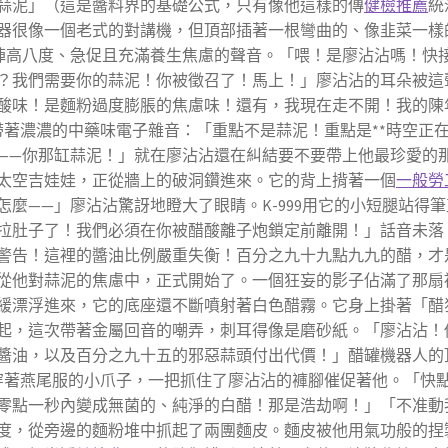
蒜泥」（這是醬料界的基礎公式，只有像他這樣的傳
健檢推薦
統
器很像一個老式的對講機，但頂部插著一根彎曲的、像韭菜一樣
高八度、急促且充滿養生焦慮的聲音。「喂！是廖沾沾嗎！快接聽
？我們需要你的蒜泥！你被徵召了！馬上！」廖沾沾的耳朵被這
酸味！是麵粉過度膨脹的焦慮味！還有，我現在走不開！我的陳
，帶著濃濃的中藥味電子雜音：「重點不是蒜泥！重點是**時空正
——你那缸蒜泥！」就在廖沾沾還在糾結要不要帶上他最珍愛的
太空吉娃娃，正從牆上的破洞鑽進來。它的背上揹著一個
一般勞
麼——」廖沾沾驚訝地瞪大了眼睛。K-999用它的小短腿站得
拉肚子了！我們必須在你被醋酸離子炮鎖定前離開！」話音未落
警告！這裡的醬油比例嚴重失衡！百分之九十九點九九的醋，才
從他對蒜泥的焦慮中，正式開始了。一個狂妄的影子佔滿了那扇
緩漂浮進來，它的底座還不斷噴射著白色醋霧。它身上掛著「醋
起，這次帶著金屬回音的嘲弄，刺耳得像是磨砂紙。「廖沾沾！
醬油，以及百分之九十五的邪惡蒜頭付出代價！」醋罐機器人的
穿著燕尾服的小爪子，一把抓住了廖沾沾的褲腳催促著他。「快
零點一秒內變成無菌的、純淨的白醋！那是浩劫啊！」「不准動
度，從旁邊的麵粉堆中抓起了兩團麵皮。麵皮被他用氣功般的捏