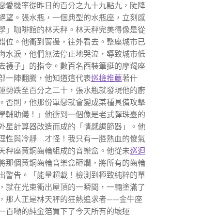
戀愛機率從昨日的百分之九十九點九，陡降
絕望。張水瓶，一個典型的水瓶座，立刻感
學」咖啡館的林天秤。林天秤完美得像是從
錯位。他衝到窗邊，往外看去。整座城市已
海水淚，他們無法停止地哭泣，導致城市低
去襪子」的指令。數百名西裝筆挺的摩羯座
部一陣翻騰，他知道這代表
巡檢推薦
著什
運勢跌至百分之二十，張水瓶就發現他的廚
。否則，他那份單戀就會變成某種具備攻擊
學輔助儀！」他衝到一個像是老式彈珠臺的
外星計算器改造而成的「情感調節器」。他
理性與冷靜…才怪！我只有一腔熱血的傻氣
天秤座黃銅齒輪組成的音樂盒。他從未
巡迴
將那個黃銅齒輪音樂盒砸爛，將所有的齒輪
出警告。「能量超載！檢測到極致純粹的單
，就在光束衝出屋頂的一瞬間，一輛塗滿了
，那人正是林天秤的狂熱追求者——金牛座
一百噸的純金箔買下了今天所有的壞運