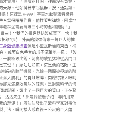
派才會用）。保險箱打開，裡面沒有黃金，
的天線。他顫抖著拿起儀器，按下通話鈕。
！這裡是 K-999！宇宙水餃聯盟特級特
聲音震得嗡嗡作響，他捏著對講機，困惑地
年老蒜泥需要每隔三小時的溫和震動！」
在彎曲！**我們的推進器快沒紅棗了！快！我
那把銀勺時，外面的牆壁傳來一聲巨大的撞
工身體健康檢查
像是小型瓦斯桶的東西，桶
筆直，戴著白色手套的爪子優雅地一揮：「沒
，一股極致尖銳、刺鼻的酸氣猛地從店門口
是真理！」廖沾沾知道，這是他的宿敵，王
被撞破的牆門邊緣，光線一瞬間被極端的酸
狂派大勝利」的霓虹燈牌，閃爍得讓人眼睛
你那充滿腐敗氣味的蒜泥，是對醬料學的侮
頂端裂開，露出了一個巨大的管口，正在聚
點！沾沾先生！那是醋酸離子炮！專門用來
我的蒜泥！」廖沾沾發出了醬料學家對待信
製手法，瞬間擴大成直徑三公尺的巨大麵