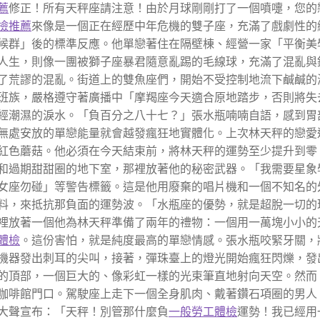
薦
修正！所有天秤座請注意！由於月球剛剛打了一個噴嚏，您的
檢推薦
來像是一個正在經歷中年危機的雙子座，充滿了戲劇性的
候群」後的標準反應。他單戀著住在隔壁棟、經營一家「平衡美
人生，則像一團被獅子座暴君隨意亂踢的毛線球，充滿了混亂與
了荒謬的混亂。街道上的雙魚座們，開始不受控制地流下鹹鹹的
班族，嚴格遵守著廣播中「摩羯座今天適合原地踏步，否則將失
經潮濕的淚水。「負百分之八十七？」張水瓶喃喃自語，感到胃
無處安放的單戀能量就會越發瘋狂地實體化。上次林天秤的戀愛
紅色蘑菇。他必須在今天結束前，將林天秤的運勢至少提升到零
和過期甜甜圈的地下室，那裡放著他的秘密武器。「我需要星象
女座勿碰」等警告標籤。這是他用廢棄的唱片機和一個不知名的
料，來抵抗那負面的運勢波。「水瓶座的優勢，就是超脫一切的
裡放著一個他為林天秤準備了兩年的禮物：一個用一萬塊小小的
體檢
。這份害怕，就是純度最高的單戀情感。張水瓶咬緊牙關，
機器發出刺耳的尖叫，接著，彈珠臺上的燈光開始瘋狂閃爍，發
的頂部，一個巨大的、像彩虹一樣的光束筆直地射向天空。然而
咖啡館門口。駕駛座上走下一個全身肌肉、戴著鑽石項圈的男人
大聲宣布：「天秤！別管那什麼負
一般勞工體檢
運勢！我已經用