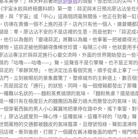
基本美學！」林天秤抓著她
巡迴健檢
的頭髮，發出低沉的尖叫。
。《宇宙水餃與終極醬料師》第一章：蒜泥與末日預兆廖沾沾坐在
棚，與「宇宙」或「中心」這兩個詞毫無關係。他正在對著一缸
，彷彿在責備一個不上進的孩子。店內只有他一個人，連蒼蠅都
額是：零。廖沾沾不安的不是店裡的生意，而是他對**「蒜泥成
，他引以為傲的「靈魂蒜泥」將難以為繼。他拿著一把被磨得光
酵物。這蒜泥被他照顧得像稀世珍寶，每隔三小時，他就要用手指
在廖沾沾專注於與蒜泥進行心靈交流時，外面的世界開始發出一些
濕的「咕嚕——咕嚕——」聲。這聲音不是引擎聲，也不是正常
蒜泥的「寧靜冥想」。他決定出去看個究竟，順手從桌上拿了一
店門，立刻被眼前的景象震驚了。整條城市的主幹道上，數百個
，而是固定在「通行」的狀態，同時，每一個燈箱都發出了那種
一種難以名狀的——麵粉蒸煮過頭的氣味。「麵粉焦慮？還是過
是一種只有在極度巨大的麵團因為壓力過大而散發出的氣味。街
一個穿著西裝的男人小心翼翼地把車停在路中央，搖下車窗，對
！」廖沾沾感覺到一陣心悸。這種氣味，這種不祥的「咕嚕」聲
世間萬物的交通都被麵皮的氣味籠罩，且燈號恒綠、聲如湯沸時
回店裡，衝到後廚，打開了一個藏在舊冰櫃後面的暗門。暗門裡