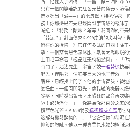
西。他輸入了密碼：「一醬二醋三油四辣五
只有一個閃爍著詭異紅色光芒的儀器。這儀
儀器發出「滋——」的電流聲，接著傳來一陣
務！你那邊是不是已經聞到宇宙級的酸味了
喊道：「特務？酸味？等等！我聞到的不是
「蒜泥？」對面傳來K-999崩潰的尖叫聲
們在你的後院！別帶任何多餘的東西！除了
擊。一個穿著黑色燕尾服、戴著太陽眼鏡的
上用毛筆寫著「極品紅棗枸杞燃料」。「你怎
時間了，沾沾先生！宇宙水餃
一般勞檢
快要
灌入，伴隨著一個狂妄自大的電子音效：「
醋狂，已經找上門了。他的宇宙冒險，被迫
氣扭曲。一個閃閃發光、像醋罐的機器人緩
發疼，同時發出警報。王醋狂的聲音再次響
辱！必須淨化！」「你將為你那百分之五的
積藍色光芒。K-999特務
巡迴體檢推薦
用它
溶解有機發酵物的！」「它會把你的蒜泥在
仰般的怒吼。他以一種專業包水餃的極限速