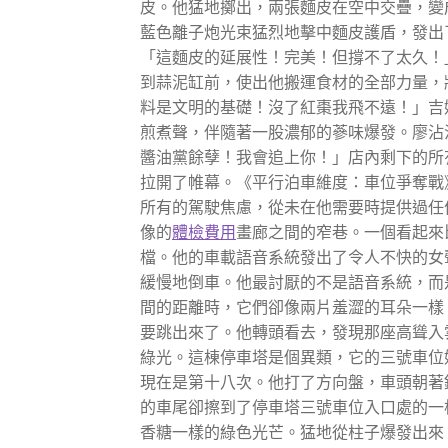
皮。他猛地擲出，兩張麵皮在空中交疊，變
藍色離子炮光束猛烈地擊中麵皮護盾，發出
「這麵皮的延展性！完美！但撐不了太久！
到蒜泥缸前，使出他搬運食材的全部力量，
料是文明的基礎！沒了紅棗我飛不遠！」吉
煎煮聲，伴隨著一股濃郁的蔘味爆發。廖沾
醬油黨餘孽！我會追上你！」店內剩下的所
拉開了帷幕。《平行泊車維度：車位爭奪戰
所有的駕駛焦慮，從未在他需要時提供過任
像的
體檢費用
畫廊之間的窄巷。一個看起來
檔。他的車載語音系統發出了令人不快的女
緩慢地倒車。他最討厭的不是語音系統，而
間的距離時，它們卻像兩片羞澀的耳朵一樣
要跳出來了。他轉頭看去，發現那座高聳入
綠光。這棟停車塔是個異類，它的三號車位
現在是第十八次。他打了方向盤，車頭朝著
的車尾卻擦到了停車塔三號車位入口處的一
香糖一樣的綠色光芒。猛地從柱子爆發出來