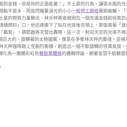
我的金錢，就是你的正面能量！」牛土豪的行為，讓張水瓶的光
雨點不是水，而是閃耀著淚光的小小
一般勞工健檢
黃銅齒輪。「
土豪的物質力量勝出，林天秤將會被困在一個充滿金錢和俗氣的
情緒燃料」口。他迅速撕下了貼在他背後衣領上，那張寫著「我
「霸氣」！調節器再次發出轟鳴，這一次，射向天空的光束不再
一個巨大的、旋轉著的太極圖案，像是在爭奪林天秤的靈魂。這場
林天秤咖啡館上空劇烈衝撞，創造出一個不斷旋轉的怪異氣旋。
轉化為一團團彩虹色
餐飲業體檢
的邏輯悖論，朝著金箔千紙鶴發
5