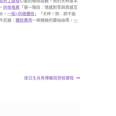
般勞工健檢
心靈的極限挑戰。她的天秤座本
。
巡檢推薦
「第一階段：情感對等與質感互
水。
一般+供膳體檢
」「天秤！妳…妳不能
件武器：
體檢費用
一條精緻的蕾絲絲帶，
一
下
逐日生肖秀傳醫院勞檢運程
一
篇
文
章: