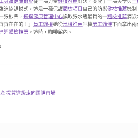
工身體健康檢查
從一場力量
健檢推薦
對決，變成了一場美學與
一
強迫協調模式，這是一種保護
體檢項目
自己的防禦
健檢推薦
機制
一張鈔票，
巡迴健康管理中心
換取張水瓶最貴的一
體檢推薦
滴淚
實實在在的！」
員工體檢
她從
巡檢推薦
吧檯
勞工體健
下面拿出兩
巡迴體檢推薦
。這時，咖啡館內。
0
產 提質進級走向國際市場