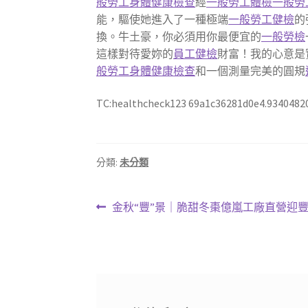
般勞工身體健康檢查
經
一般勞工體檢
一般勞
能，驅使她進入了一種極端
一般勞工健檢
的
換。牛土豪，你必須用你最便宜的
一般勞檢
這樣對待愛妳的
員工健檢
財富！我的心意是
般勞工身體健康檢查
和一個測量完美的圓規
TC:healthcheck123 69a1c36281d0e4.9340482
分類:
未分類
文
上
金秋“豐”景｜脆甜冬棗億嵐工廠直營迎豐
一
章
篇
導
文
章:
覽