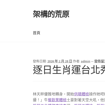
架構的荒原
跳
跳
至
至
導
主
覽
要
首頁
列
內
容
首頁
發佈日期:
2026 年 2 月 28 日
作者:
admin
—
發佈留
逐日生肖運台北
林天秤優雅地轉身，開始
供膳體檢
操作她吧
擾！」牛
餐飲業體檢
土豪對著天空大吼，他