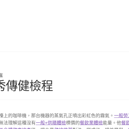
言
秀傳健檢程
檯上的咖啡機，那台機器的蒸氣孔正噴出彩虹色的霧氣。
一般勞
無法理解這種沒有
一般+供膳體檢
標價的
餐飲業體檢
能量。他
餐