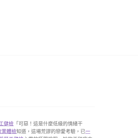
工健檢
「可惡！這是什麼低級的情緒干
飲業體檢
知道，這場荒謬的戀愛考驗，已
一