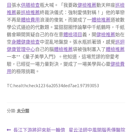
目
張水
供膳檢查
瓶大喊。「我要啟
健檢推薦
動天秤座
巡檢
推薦
最
巡檢推薦
終裁決儀式：強制愛情對稱！」他的單戀
不再是
體檢費用
浪漫的傻氣，而變成了一
體檢推薦
道被數
學公式逼迫的代數題。當甜甜圈悖論擊中千紙鶴時，千紙
鶴會瞬間質疑自己的存在意
體檢項目
義，開
健檢推薦
始在
空
身體健康檢查
中混亂地盤旋。張水瓶抓著頭，感覺
巡迴
健康管理中心
自己的腦
體檢推薦
袋被強制塞入了
體檢推薦
一本**《量子美學入門》。他知道，這場荒謬的戀愛考
驗，已經從一場力量對決，變成了一場美學與心靈
健檢費
用
的極限挑戰。
TC:healthcheck123 6a20534ded7ae1.97393053
分類:
未分類
文
上
下
長江下游將迎來新一輪億
星云法師中風開腦秀傳醫院