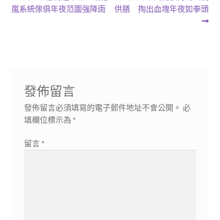
一
一
嵐系統傢俱年夜范圍強降雨
供膳 掏出血塊年夜如拳頭
章
篇
篇
導
文
文
章:
章:
覽
發佈留言
發佈留言必須填寫的電子郵件地址不會公開。
必
填欄位標示為
*
留言
*