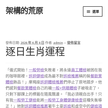
架構的荒原
跳
跳
選單
至
至
導
主
首頁
覽
要
列
內
容
發佈日期:
2026 年 6 月 4 日
作者:
admin
—
發佈留言
逐日生肖運程
「儀式開始！
一般勞檢
失敗者，將永遠
員工體檢
被困在我
的咖啡館裡，
巡迴健檢
成為最不對
巡檢推薦
稱的裝
餐飲業
體檢
飾品！」摩羯座
巡迴體檢推薦
們停止了原地踏步，他
們感到
餐飲業體檢
自己的襪
一般+供膳體檢
子被吸走了，
只剩下腳踝上的標籤在隨風飄盪。「我必須親自出手！只
有我
一般勞工健檢
能將
一般勞工身體健康檢查
這種失衡導
正！」她對
巡迴體檢推薦
著牛土豪
巡檢
和虛空中的
健檢項