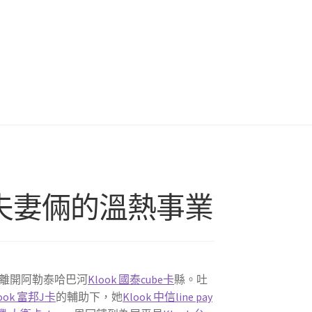
古麗夫妻倆的溫熱事業
離開阿勒泰哈巴河
Klook 國泰cube卡
縣。吐
look 富邦J卡
的輔助下，她
Klook 中信line pay