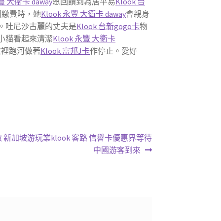
永豐 大衛卡 daway
恩回饋到為居平易
Klook 台
門繳費時，她
Klook 永豐 大衛卡 daway
會親身
。吐尼沙古麗的丈夫是
Klook 台新gogo卡
物
小貓看起來清潔
Klook 永豐 大衛卡
家裡跑河做著
Klook 富邦J卡
作停止。愛好
新加坡游玩業klook 客路 信譽卡優惠界等待
中國游客到來