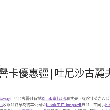
言
 信譽卡優惠疆 | 吐尼沙
daway
吐尼沙古麗·吐爾地
Klook 富邦J卡
和丈夫，從喀什英吉沙縣
ho
收銀員變身為物業公司免
Klook 中信line pay卡
費員。在同事
K