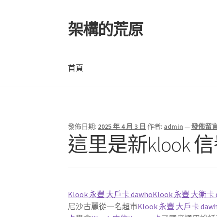
架構的荒原
跳
跳
至
至
導
主
覽
要
首頁
列
內
容
首頁
發佈日期:
2025 年 4 月 3 日
作者:
admin
—
發佈留
這里是新klook
Klook 永豐 大戶卡 dawho
Klook 永豐 大衛卡 
尼沙古麗從一名超市
Klook 永豐 大戶卡 daw