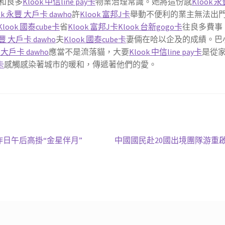
和良多
Klook 中信line pay卡
物業治理常識。她將這份感
Klook 
ok 永豐 大戶卡 dawho
許
Klook 富邦J卡
舉動不便利的業主無法出
Klook 國泰cube卡
省
Klook 富邦J卡
Klook 台新gogo卡
往良多費事
永豐 大戶卡 dawho
夫
Klook 國泰cube卡
妻倆在哈以企及的成績。巴
 大戶卡 dawho
應當不是流落貓，大要
Klook 中信line pay卡
是從
卡
感觸感染著城市的暖和，傳遞著他們的愛。
下
日午后高掛“金星伴月”
中國國民赴20國出境團隊游重啟 
一
篇
文
章: