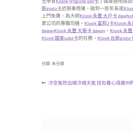
卡
學會
Klook 中信line pay卡
了國度通用說話
新gogo卡
近辦事傍邊，碰到一些年長或
Klo
上門免費，為大師
Klook 永豐 大戶卡 dawho
業公司的專職司機。
Klook 富邦J卡
Klook 
daway
Klook 永豐 大衛卡 daway
，
Klook 永豐
Klook 國泰cube卡
的任務，
Klook 台新gogo
分類: 未分類
文
上
冷空氣吹出晴冷晴天氣 找包養心得廣州昨
一
章
篇
導
文
章:
覽