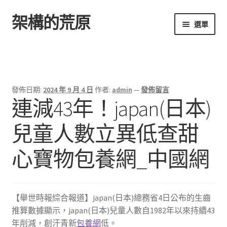
架構的荒原
跳
跳
選單
至
至
導
主
首頁
覽
要
列
內
容
發佈日期:
2024 年 9 月 4 日
作者:
admin
—
發佈留言
連減43年！japan(日本)
兒童人數立異低查甜
心寶物包養網_中國網
【舉世時報綜合報道】japan(日本)總務省4日公布的生齒
推算數據顯示，japan(日本)兒童人數自1982年以來持續43
年削減，創汗青新
包養網
低。