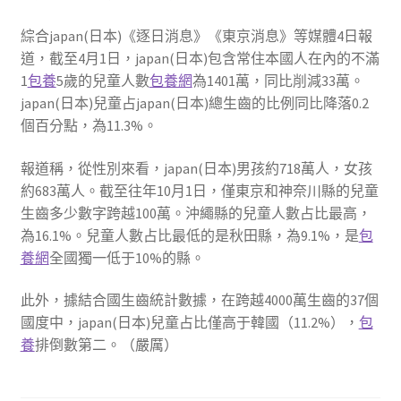
綜合japan(日本)《逐日消息》《東京消息》等媒體4日報
道，截至4月1日，japan(日本)包含常住本國人在內的不滿
1
包養
5歲的兒童人數
包養網
為1401萬，同比削減33萬。
japan(日本)兒童占japan(日本)總生齒的比例同比降落0.2
個百分點，為11.3%。
報道稱，從性別來看，japan(日本)男孩約718萬人，女孩
約683萬人。截至往年10月1日，僅東京和神奈川縣的兒童
生齒多少數字跨越100萬。沖繩縣的兒童人數占比最高，
為16.1%。兒童人數占比最低的是秋田縣，為9.1%，是
包
養網
全國獨一低于10%的縣。
此外，據結合國生齒統計數據，在跨越4000萬生齒的37個
國度中，japan(日本)兒童占比僅高于韓國（11.2%），
包
養
排倒數第二。（嚴厲）