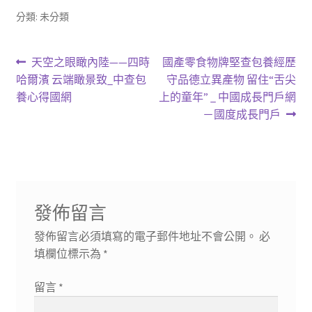
分類: 未分類
文
上
下
天空之眼瞰內陸——四時
國產零食物牌堅查包養經歷
一
一
哈爾濱 云端瞰景致_中查包
守品德立異產物 留住“舌尖
章
篇
篇
養心得國網
上的童年” _ 中國成長門戶網
導
文
文
－國度成長門戶
章:
章:
覽
發佈留言
發佈留言必須填寫的電子郵件地址不會公開。
必
填欄位標示為
*
留言
*