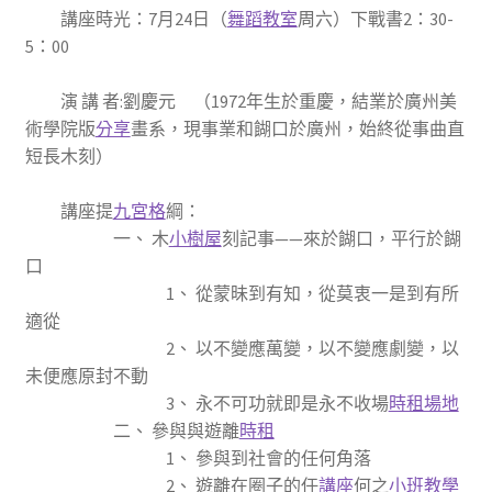
講座時光：7月24日（
舞蹈教室
周六）下戰書2：30-
5：00
演 講 者:劉慶元 （1972年生於重慶，結業於廣州美
術學院版
分享
畫系，現事業和餬口於廣州，始終從事曲直
短長木刻）
講座提
九宮格
綱：
一、 木
小樹屋
刻記事——來於餬口，平行於餬
口
1、 從蒙昧到有知，從莫衷一是到有所
適從
2、 以不變應萬變，以不變應劇變，以
未便應原封不動
3、 永不可功就即是永不收場
時租場地
二、 參與與遊離
時租
1、 參與到社會的任何角落
2、 遊離在圈子的任
講座
何之
小班教學