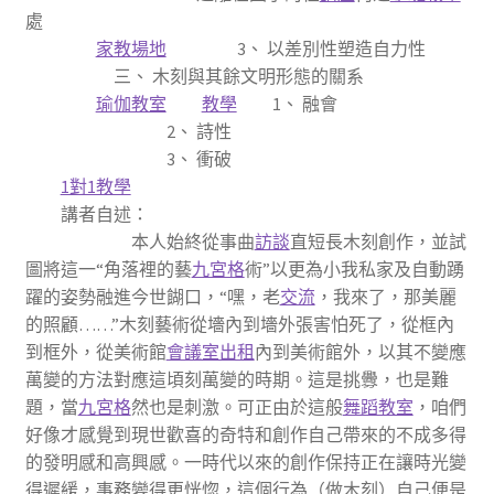
處
家教場地
3、 以差別性塑造自力性
三、 木刻與其餘文明形態的關系
瑜伽教室
教學
1、 融會
2、 詩性
3、 衝破
1對1教學
講者自述：
本人始終從事曲
訪談
直短長木刻創作，並試
圖將這一“角落裡的藝
九宮格
術”以更為小我私家及自動踴
躍的姿勢融進今世餬口，“嘿，老
交流
，我來了，那美麗
的照顧……”木刻藝術從墻內到墻外張害怕死了，從框內
到框外，從美術館
會議室出租
內到美術館外，以其不變應
萬變的方法對應這頃刻萬變的時期。這是挑釁，也是難
題，當
九宮格
然也是刺激。可正由於這般
舞蹈教室
，咱們
好像才感覺到現世歡喜的奇特和創作自己帶來的不成多得
的發明感和高興感。一時代以來的創作保持正在讓時光變
得遲緩，事務變得更恍惚，這個行為（做木刻）自己便是