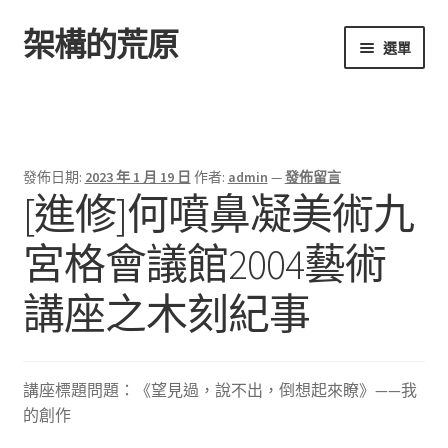
架構的荒原
跳
跳
選單
至
至
導
主
首頁
覽
要
列
內
容
發佈日期:
2023 年 1 月 19 日
作者:
admin
—
發佈留言
[進修]何噴鼻凝美術九
宮格會議館2004藝術
講座之木刻紀事
講座標題問題：《望見過，說不出，倒想起來瞭》——我
的創作