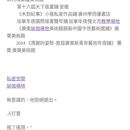
第十六屆天下版畫鋪 安徽
《木刻紀事》小我私家作品鋪 廣州學而優書店
加拿年夜國際版畫雙年鋪 加拿年夜傀北克
教學場地
《廣東
瑜伽場地
美術館館躲中國今世藝術選鋪》廣
東美術館
2004 《凋謝的姿勢-首屆廣東新青年藝術年夜鋪》 獲
獎 廣東美術館
私密空間
瑜伽場地
無意識的，他拒絕退出。
人
打賞
搖了搖頭，“