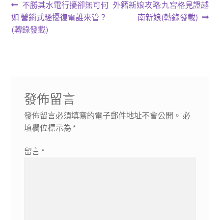
文
上
下
不勝其水電行擾卻無可何
外籍新娘攻略:九宮格見證越
一
一
如 營銷式騷擾復電誰來管？
南新娘(轉錄發載)
章
篇
篇
(轉錄發載)
導
文
文
章:
章:
覽
發佈留言
發佈留言必須填寫的電子郵件地址不會公開。
必
填欄位標示為
*
留言
*