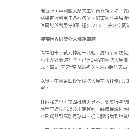
現實上，中國載人航天工程自立項之初，就
結果普遍利用于各行各業，辦事國計平易近
信研討與利用停頓陳述(2024)》，先容
接待世界同業介入飛翔義務
從神船十三號到神船十八號，履行了兩次載
船十九號順遂升空，已有24名中國航天員飛
成。這是“天宮”空間站初次迎來90后航天員
以後，中國第四批準備航天員提拔任務已完
習。
林西強先容，第四批航天員不只要履行空間
護等基礎技巧以及出艙運動、裝備保護維護
控飛翔器到駕駛月球車、從天體辨識到地質