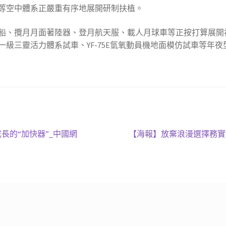
等空中體系正嚴重有序地展開研制扶植。
船、攬月月面著陸器、登月航天服、載人月球車等正按打算展開
級三靈活力體系試車、YF-75E氫氧動員機地面模仿試車等年
下
長的“加快器”_中國網
【海報】放棄浪漫選擇務實
一
篇
文
章: