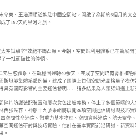
宋令東、王浩澤順遂進駐中國空間站，開啟了為期約6個月的太空
成了192天的星河之旅。
度太空試驗室”效能不竭凸顯。今朝，空間站利用體系已在軌展開
得了一批衝破性的停頓。
二元生態體系，在軌穩固運轉40余天，完成了空間培育脊椎植物
因斯坦凝集體系體例備，建成了國際上首個空間光晶格量子模仿
得具有國際影響的主要迷信發明……諸多結果為人類認知邁上新臺
間碎片防護裝配裝置和屢次貨色出艙義務，停止了多個範疇的大批
林西強先容，神船十九號乘組將展開86項空間迷信研討與技巧
”主題，籠罩空間性命迷信、微重力基本物理、空間資料迷信、航天
等空間迷信研討與技巧實驗，估計在基本實際前沿研討、新資料
果。