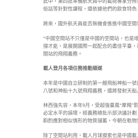
此中，第四批準備航天員中的載荷專家分辨
俗話等針對性課程，還依據他們的飲食特色
將來，國外航天員能否無機會進進中國空間
“中國空間站不只僅是中國的空間站，也是
撐才能，是展開國際一起配合的盡佳平臺，
間站的飛翔義務。
載人登月各項任務推動順遂
本年是中國自立研制的第一艘飛船神船一號飛
八號和神船十九號飛翔義務，還將發射天船
林西強先容，本年9月，受超強臺風“摩羯
必定水平的損壞。經義務總批示部決議計劃
斟酌應對相似情形的物質儲蓄，今朝在軌物
除了空間站利用，載人月球摸索也是中國載