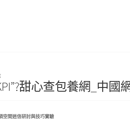
言
KPI”?甜心查包養網_中國
6項空間迷信研討與技巧實驗