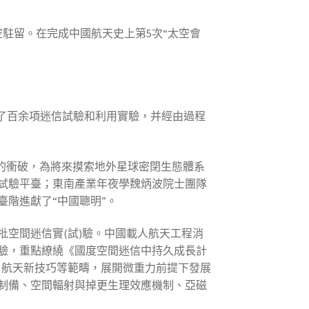
駐留。在完成中國航天史上第5次“太空會
了百余項迷信試驗和利用實驗，并經由過程
的衝破，為將來摸索地外星球密閉生態體系
試驗平臺；東南產業年夜學魏炳波院士團隊
階進獻了“中國聰明”。
空間迷信實(試)驗。中國載人航天工程消
實驗，重點繚繞《國度空間迷信中持久成長計
醫學、航天新技巧等範疇，展開微重力前提下發展
制備、空間輻射與掉更生理效應機制、亞磁