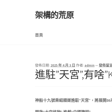
架構的荒原
跳
跳
至
至
導
主
覽
要
首頁
列
內
容
首頁
發佈日期:
2025 年 4 月 3 日
作者:
admin
—
發佈留
進駐”天宮”,有啥”
神船十九號乘組順遂進駐“天宮”，將展開8