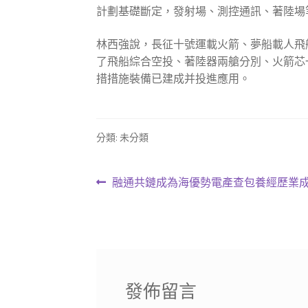
計劃基礎斷定，發射場、測控通訊、著陸場
林西強說，長征十號運載火箭、夢船載人飛
了飛船綜合空投、著陸器兩艙分別、火箭芯一
措措施裝備已建成并投進應用。
分類: 未分類
文
上
融通共鏈成為海優勢電產查包養經歷業成
一
章
篇
導
文
章:
覽
發佈留言