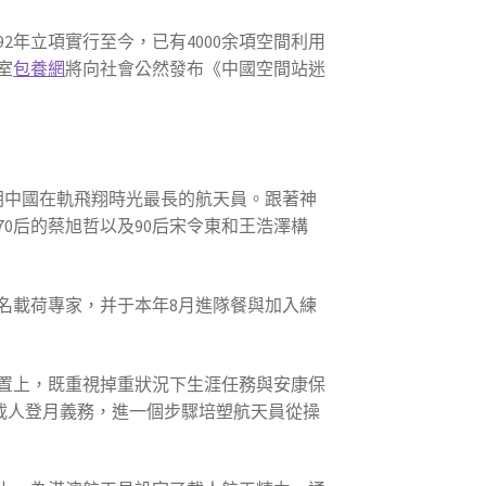
92年立項實行至今，已有4000余項空間利用
室
包養網
將向社會公然發布《中國空間站迷
朝中國在軌飛翔時光最長的航天員。跟著神
0后的蔡旭哲以及90后宋令東和王浩澤構
名載荷專家，并于本年8月進隊餐與加入練
置上，既重視掉重狀況下生涯任務與安康保
載人登月義務，進一個步驟培塑航天員從操