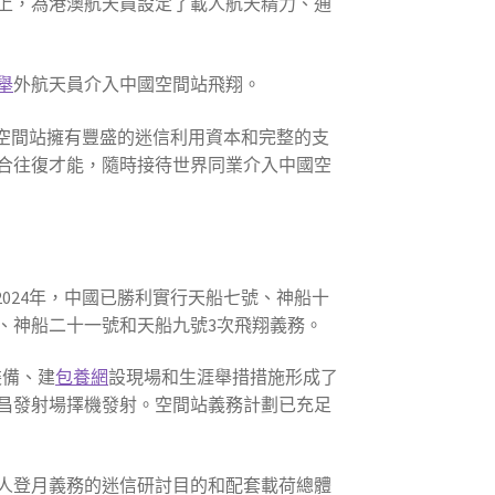
上，為港澳航天員設定了載人航天精力、通
舉
外航天員介入中國空間站飛翔。
空間站擁有豐盛的迷信利用資本和完整的支
合往復才能，隨時接待世界同業介入中國空
024年，中國已勝利實行天船七號、神船十
、神船二十一號和天船九號3次飛翔義務。
裝備、建
包養網
設現場和生涯舉措措施形成了
文昌發射場擇機發射。空間站義務計劃已充足
人登月義務的迷信研討目的和配套載荷總體