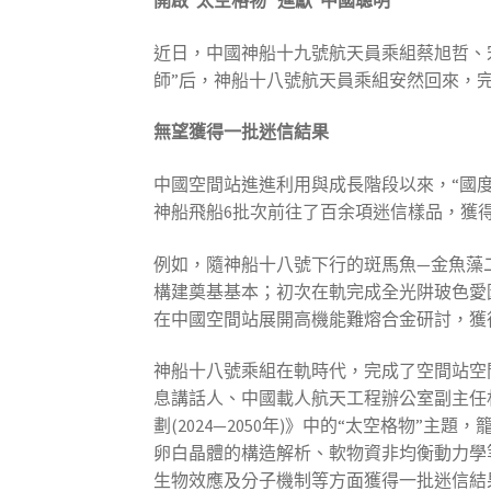
開啟“太空格物” 進獻“中國聰明”
近日，中國神船十九號航天員乘組蔡旭哲、
師”后，神船十八號航天員乘組安然回來，完
無望獲得一批迷信結果
中國空間站進進利用與成長階段以來，“國
神船飛船6批次前往了百余項迷信樣品，獲
例如，隨神船十八號下行的斑馬魚—金魚藻
構建奠基基本；初次在軌完成全光阱玻色愛
在中國空間站展開高機能難熔合金研討，獲
神船十八號乘組在軌時代，完成了空間站空
息講話人、中國載人航天工程辦公室副主任
劃(2024—2050年)》中的“太空格物
卵白晶體的構造解析、軟物資非均衡動力學
生物效應及分子機制等方面獲得一批迷信結