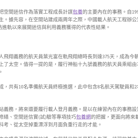
把空間迷信作為落實工程成長計謀
包養
的主要內在的事務。自19
生。據先容，在空間站建成兩周年之際，中國載人航天工程辦公
空間站進軌以來展開迷信與利用義務獲得的代表性結果。
人飛翔義務的航天員葉光富在軌飛翔總時長到達375天，成為今
上了太空。值得一提的是，履行神船十九號義務的航天員乘組由7
。
成，共有10名準備航天員終極進選，此中包含8名航天駕駛員和2
站義務，將來還要履行載人登月義務。是以在練習內在的事務設
修繕、空間迷信實(試)驗等專項技巧
包養網
的把握，更面向將來
科考、從太空掉重漂浮到月面負重行走的才能。