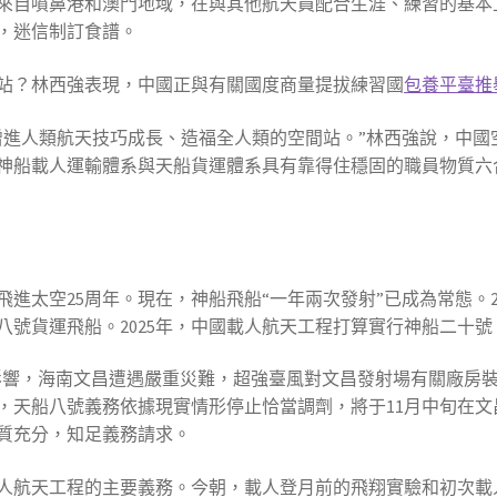
來自噴鼻港和澳門地域，在與其他航天員配合生涯、練習的基本
，迷信制訂食譜。
站？林西強表現，中國正與有關國度商量提拔練習國
包養平臺推
增進人類航天技巧成長、造福全人類的空間站。”林西強說，中國
神船載人運輸體系與天船貨運體系具有靠得住穩固的職員物質六
進太空25周年。現在，神船飛船“一年兩次發射”已成為常態。2
八號貨運飛船。2025年，中國載人航天工程打算實行神船二十號
”影響，海南文昌遭遇嚴重災難，超強臺風對文昌發射場有關廠房
，天船八號義務依據現實情形停止恰當調劑，將于11月中旬在
質充分，知足義務請求。
人航天工程的主要義務。今朝，載人登月前的飛翔實驗和初次載