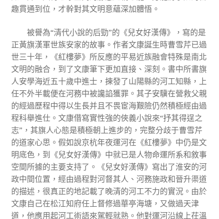
趣貫通到位，才幹對其文明意蘊深加體悟。
被譽為“清代小說的后勁”的《兒女好漢傳》，寫的是
正黃旗漢軍世族安家的故事。作者文康誕生時曹雪芹已過
世三十年，《紅樓夢》所反應的平易近族融會特殊是南北
文明的融合，到了文康筆下更加直接、深刻。書中所書旗
人安學海近五十歲中進士，揀發了山陽縣的河工知縣，上
任不外半載便在河務中被讒諂獲罪。其子安驥在營救父親
的經過歷程中得以生長并且不畏宦海艱險仍然積極經由過
程科舉進仕。文康借寫實性強的俠義小說來“抒其得逞之
志”，其旗人心態是積極朝上進步的，完整分歧于曹雪芹
的道家心思。假如說京杭年夜運河在《紅樓夢》中仍是文
明底色，到《兒女好漢傳》中就已是人物命運所系和敘事
空間所據的主要支持了。《兒女好漢傳》寫出了淮安的河
政中間位置，經由過程對河督其人、河務施政和晉升渠道
的描述，很真正的地記載了晚清的河工不力的實況。由於
文康自己在松江知府任上督修過華亭海塘，又做過天津
道，他應用起河工術語來駕輕就熟。他對運河沿線上茌溫