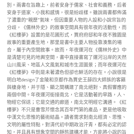
別。兩書在旨趣上，前者安身于儒家、社會和義務，后者
安身于道家、小我和感情，很是紛歧樣。雖說兩書都佈滿
了濃重的“親歷”氣味，但因重要人物的人設和小說宗旨的
分歧，《儒林外史》的敘事空間具有很年夜的活動性，而
《紅樓夢》設置的是花圃形式，賈府府邸和年夜不雅園是
故事的重要產生地，那里是書中主要人物投靠湊集的場
合，屬于內空間敘事。故而，年夜運河在《儒林外史》中
是清楚可見的地輿空間，書中直接書寫了運河沿岸的天然
山川風采、地區人文風氣和城市生涯圖景；而年夜運河在
《紅樓夢》中則是未著濃色但卻也鮮活的存在。小說很是
明白地design了金陵和京都作為賈史王薛四大師族的客籍
與棲身地，并于隱、顯之間構建了南北絕對、真假響應的
兩個中間。年夜運河銜接南北，它是活動著的旱路，人、
物經它保送；它是交通的廊道，南北文明經它溝通。《紅
樓夢》不只是曹雪芹懷念其百年門第的產品，更是他吸取
中漢文化思惟的藝術結晶。讀者需求對南北經濟、思惟、
文明的屬性特點，對清代初中期政治汗青，都有必定的認
知，并且具有想象空間的靜態建構才能，方能將小說的旨