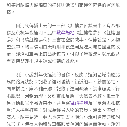
和德州船埠與城隍廟的描述則活畫出南運河奇特的運河風
情。
自清代傳播上去的十三部《紅樓夢》續書中，有八部
寫及京杭年夜運河。此中
教學場地
《紅樓復夢》《紅樓圓
夢》和《續紅樓夢稿》三書在空間敘事、情節設定、人物
塑造中，均目標明白天時用年夜運河及運河城在國度的政
治、經濟和軍事上的凸起位置，付與了年夜運河以承載甚
至支持整部小說主題或框架的效能。
明清小說對年夜運河的書寫，反應了運河區域南船北
馬的路況狀態；記載了運河城鎮、街道船埠、鈔關第宅、
閘壩橋堤、廟不雅奇跡；記敘了運河疏通、洪澇賑災、行
船脫險、河務治理，又刻畫和反應了天然景不雅、風土平
易近情和官平易近崇奉，甚至寫
舞蹈場地
及平定海匪和抗
擊洋人抨擊打擊；對成為佈景人物的官員、運軍、海員、
商人、船平易近、藝人也有刻畫。明清小說引進宦游和觀
光形式，使得人物和故事都跟著運河的通運而活動，運河