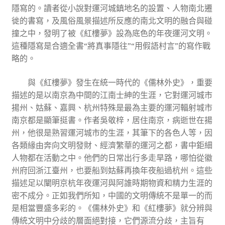
隱寫的。讀者從小說對運河城鎮地名的設置、人物南北遷
徙的書寫，及風俗風景描述所反應的南北文明的融合與碰
撞之中，發明了被《紅樓夢》設為底色的年夜運河文明。
這種隱寫是合適全書“將真事隱往”“用假語村言”的寫作戰
略的。
與《紅樓夢》發生在統一時代的《儒林外史》，重要
描述的是以南京為中間的江南士紳的生涯，它對運河城市
揚州、姑蘇、嘉興、杭州特殊是最為主要的運河輻射城市
南京都是顯筆挺書。作者吳敬梓，居住南京，病逝世在揚
州，他很是熟習運河城市的生涯，其筆下的各色人等，因
各類緣由奔向文明發財、經濟繁華的運河之都，書中鉅細
人物都在活動之中。他們的日常出行多走旱路，哪怕從徽
州府回浙江臺州，也要船到姑蘇再換年夜船過杭州。這些
描述足以闡明京杭年夜運河與阿誰時期物資和精力生涯的
密不成分。正如我們所知，中國的文明傳統不是單一的而
是相當豐盛多彩的。《儒林外史》和《紅樓夢》就分辨與
傳統文明中分歧的層面絕對接，它們源流分歧，主旨有