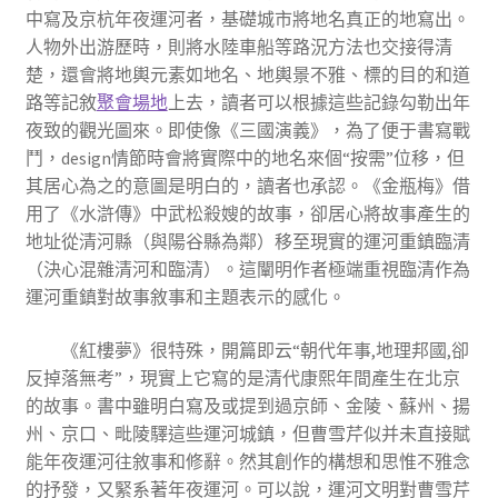
中寫及京杭年夜運河者，基礎城市將地名真正的地寫出。
人物外出游歷時，則將水陸車船等路況方法也交接得清
楚，還會將地輿元素如地名、地輿景不雅、標的目的和道
路等記敘
聚會場地
上去，讀者可以根據這些記錄勾勒出年
夜致的觀光圖來。即使像《三國演義》，為了便于書寫戰
鬥，design情節時會將實際中的地名來個“按需”位移，但
其居心為之的意圖是明白的，讀者也承認。《金瓶梅》借
用了《水滸傳》中武松殺嫂的故事，卻居心將故事產生的
地址從清河縣（與陽谷縣為鄰）移至現實的運河重鎮臨清
（決心混雜清河和臨清）。這闡明作者極端重視臨清作為
運河重鎮對故事敘事和主題表示的感化。
《紅樓夢》很特殊，開篇即云“朝代年事,地理邦國,卻
反掉落無考”，現實上它寫的是清代康熙年間產生在北京
的故事。書中雖明白寫及或提到過京師、金陵、蘇州、揚
州、京口、毗陵驛這些運河城鎮，但曹雪芹似并未直接賦
能年夜運河往敘事和修辭。然其創作的構想和思惟不雅念
的抒發，又緊系著年夜運河。可以說，運河文明對曹雪芹