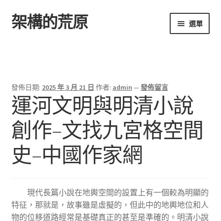
架構的荒原
跳
跳
選單
至
至
導
主
首頁
覽
要
列
內
容
發佈日期:
2025 年 3 月 21 日
作者:
admin
—
發佈留言
運河文明與明清小說
創作–文找九宮格空間
史–中國作家網
現代長篇小說在地輿空間的設置上有一個較為明顯的
特征，那就是，故事雖是虛擬的，但此中的地輿地位和人
物的位移道路經常是基礎真正的甚至是準確的。明清小說