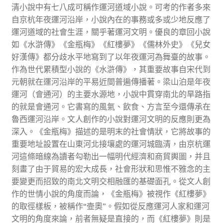
清小說中有七八成可稱作運河道域小說。可考的作者多來
自京杭年夜運河沿岸，小說內在的事務或多或少地反應了
運河道域的社會生涯，關乎著運河文明。優良的章回小說
如《水滸傳》《金瓶梅》《紅樓夢》《儒林外史》《兒女
好漢傳》都分歧水平地寫到了以年夜運河為舞臺的故事。
作為世代累積型小說的《水滸傳》，其重要故事自宋代到
元朝就在運河沿岸的平易近間普遍傳播著。梁山泊是年夜
運河（會通河）的主要水源地，小說中貫穿南北的旱路指
的就是會通河。它書寫的風氣、飲食、方言至今還傳承在
魯西運河沿岸。文人創作的小說對運河文明的反應則更為
深入。《金瓶梅》描述的是明末的社會情狀，它將故事的
重要地址設置在山東河北接壤處的運河城臨清，由京杭運
河這條暗線為讀者勾勒出一幅明代經濟和商貿輿圖，并且
刻畫了由于貿易的宏大成長，社會形狀和思惟不雅念的主
要變更而招致的南北文明交相融匯的基礎面孔。從文人創
作的世情小說的角度而論，《金瓶梅》被視作《紅樓夢》
的取徑樣板，被稱作“壸奧”。假如從反應運河人家和運河
文明的角度來論，前者無疑是直接的，而《紅樓夢》則是