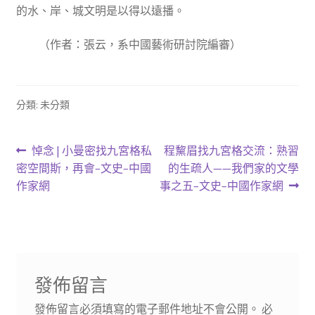
的水、岸、城文明是以得以遠播。
（作者：張云，系中國藝術研討院編審）
分類: 未分類
文
上
下
悼念 | 小曼密找九宮格私
程黧眉找九宮格交流：熟習
一
一
密空間斯，再會–文史–中國
的生疏人——我們家的文學
章
篇
篇
作家網
事之五–文史–中國作家網
導
文
文
章:
章:
覽
發佈留言
發佈留言必須填寫的電子郵件地址不會公開。
必