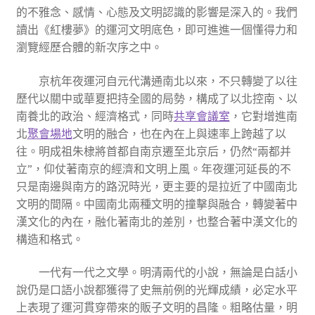
的不雅念、感情、心態及文明認識的影響是深入的。我們
讀出《紅樓夢》的運河文明底色，即可進進一個懂得力和
瀏覽經歷合體的新次序之中。
京杭年夜運河自元代溝通南北以來，不只轉變了以往
歷代以關中或華夏把持全國的局勢，構成了以北控南、以
南養北的政治、經濟格式，同時
共享會議室
，它對增進南
北
聚會場地
文明的融合，也在內在上與速率上跨越了以
往。明成祖朱棣將首都自南京遷至北京后，仍然“兩都并
立”，仰仗著南京的經濟和文明上風。年夜運河延長的不
只是南邊與南方的路況時光，更主要的是拉近了中國南北
文明的間隔。中國南北兩種文明的撞擊與融合，轉變著中
漢文化的內在，融化著南北的差別，也整合著中漢文化的
構造和格式。
一代有一代之文學。明清兩代的小說，無論是白話小
說仍是口語小說都獲得了史無前例的光輝成績，必定水平
上表現了運河貫穿帶來的販子文明的昌隆。粗略估量，明