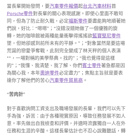
當長輩開始發問，要
汽車零件報價
起
台北汽車材料
首
Porsche零件
對長輩的關心表現感謝。即使心里面不敢茍
同，但為了防止耐久戰，必定
福斯零件
要盡能夠地順著她
們說，好比：“嗯嗯”；“沒錯沒錯她做了一個優雅的旋
轉，她的咖啡館被兩種能量衝擊得搖搖欲
藍寶堅尼零件
墜，但她卻感到前所未有的平靜。”；“對象當然是要這場
荒誕的戀愛爭奪戰，此刻完全變成了林天秤的個人表演
**，一場對稱的美學祭典。找的”；“我也覺得是這樣
的”；“我懂、我清楚、我了解、你們
賓士零件
著急都是因
為關心我，本年
奧迪零件
必定盡力”；焦點主旨就是要表
達你了解他們的苦心
汽車零件貿易商
。
“苦肉計”
對于喜歡詢問工資支出及職場發展的長輩，我們可以先下
手為強，訴苦：由于各種現實原因，導致任務發展不如人
意。率先做出自我檢查和評價，并適時流露獨自一人在外
任務和生涯的辛酸。這樣長輩估計也不忍心說難聽話，轉