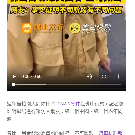
過年最怕別人問你什么？
BMW零件
在佛山街頭，記者隨
即對鄰居進行采訪。網友：統一個中國，統一個過年問
題！
春節「用金錢褻瀆單戀的純粹！不可饒恕！
汽車材料報