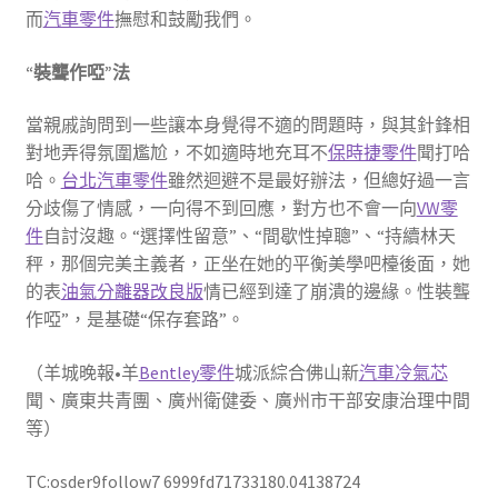
而
汽車零件
撫慰和鼓勵我們。
“裝聾作啞”法
當親戚詢問到一些讓本身覺得不適的問題時，與其針鋒相
對地弄得氛圍尷尬，不如適時地充耳不
保時捷零件
聞打哈
哈。
台北汽車零件
雖然迴避不是最好辦法，但總好過一言
分歧傷了情感，一向得不到回應，對方也不會一向
VW零
件
自討沒趣。“選擇性留意”、“間歇性掉聰”、“持續林天
秤，那個完美主義者，正坐在她的平衡美學吧檯後面，她
的表
油氣分離器改良版
情已經到達了崩潰的邊緣。性裝聾
作啞”，是基礎“保存套路”。
（羊城晚報•羊
Bentley零件
城派綜合佛山新
汽車冷氣芯
聞、廣東共青團、廣州衛健委、廣州市干部安康治理中間
等）
TC:osder9follow7 6999fd71733180.04138724