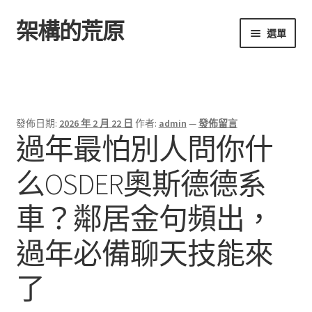
架構的荒原
跳
跳
選單
至
至
導
主
首頁
覽
要
列
內
容
發佈日期:
2026 年 2 月 22 日
作者:
admin
—
發佈留言
過年最怕別人問你什
么OSDER奧斯德德系
車？鄰居金句頻出，
過年必備聊天技能來
了