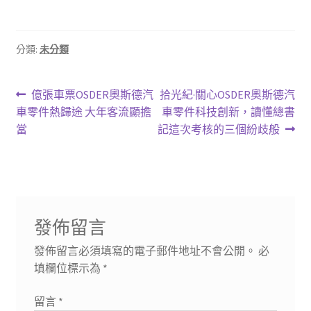
分類:
未分類
文
上
下
億張車票OSDER奧斯德汽
拾光紀·關心OSDER奧斯德汽
一
一
車零件熱歸途 大年客流顯擔
車零件科技創新，讀懂總書
章
篇
篇
當
記這次考核的三個紛歧般
導
文
文
章:
章:
覽
發佈留言
發佈留言必須填寫的電子郵件地址不會公開。
必
填欄位標示為
*
留言
*