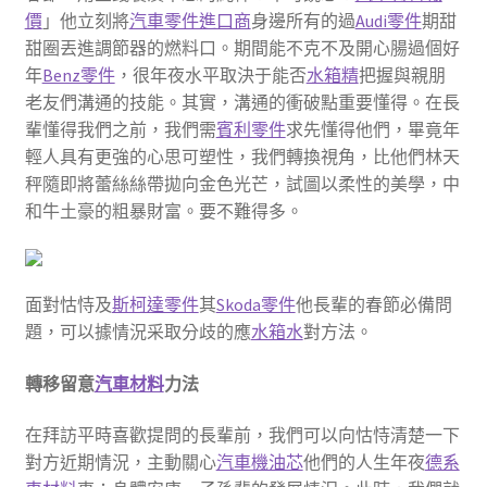
價
」他立刻將
汽車零件進口商
身邊所有的過
Audi零件
期甜
甜圈丟進調節器的燃料口。期間能不克不及開心腸過個好
年
Benz零件
，很年夜水平取決于能否
水箱精
把握與親朋
老友們溝通的技能。其實，溝通的衝破點重要懂得。在長
輩懂得我們之前，我們需
賓利零件
求先懂得他們，畢竟年
輕人具有更強的心思可塑性，我們轉換視角，比他們林天
秤隨即將蕾絲絲帶拋向金色光芒，試圖以柔性的美學，中
和牛土豪的粗暴財富。要不難得多。
面對怙恃及
斯柯達零件
其
Skoda零件
他長輩的春節必備問
題，可以據情況采取分歧的應
水箱水
對方法。
轉移留意
汽車材料
力法
在拜訪平時喜歡提問的長輩前，我們可以向怙恃清楚一下
對方近期情況，主動關心
汽車機油芯
他們的人生年夜
德系