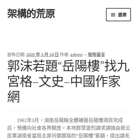
架構的荒原
跳
跳
選單
至
至
導
主
首頁
覽
要
列
內
容
發佈日期:
2025 年 3 月 24 日
作者:
admin
—
發佈留言
郭沫若題“岳陽樓”找九
宮格–文史–中國作家
網
1961年3月，湖南岳陽縣全體補葺岳陽樓項目完成
后，預備向社會各界開放。本地群眾激烈請求調換由原公
民黨湖南省當局主席何健題寫的“岳陽樓”匾額，提出請毛