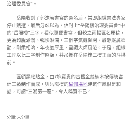
治理委員會”。
岳陽收到了郭沫若書寫的匾名后，當即組織書法專家
停止甄選，最后分歧以為，信封上“岳陽樓治理委員會”中
的“岳陽樓”三字，看似隨便書寫，但較之兩幅匾名原稿，
更為超脫瀟灑、暢快淋漓，三個字氣概倒閉、肅靜嚴厲靈
動，剛柔相濟、年夜氣厚重，盡顯大師風范。于是，組織
工匠以此三字制作匾額，并吊掛在岳陽樓三樓正面的斗拱
前。
匾額黑底貼金，由7塊寶貴的古舊金絲楠木按傳統宮
廷工藝制作而成，與岳陽樓的
瑜伽場地
建筑作風很是和
諧，可謂“三湘第一匾”，令人稱贊不已。
分類: 未分類