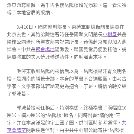
澤東題寫匾額，為千古名樓岳陽樓增光添彩，這一看法獲
得了本地當局的采納。
3月16日，國防部副部長、束縛軍副總顧問長陳賡在
北京去世，其胞弟陳憶吾時任岳陽縣文明館長
小樹屋
兼岳
陽樓公園治理所黨支部書記兼所長，預備赴京餐與加入悲
悼會。中共岳
聚會場地
陽縣委、縣國民當局便委托他，請
陳賡將軍的夫人傅涯轉送函件，向毛澤東求字。
毛澤東收到岳陽的來信后以為，岳陽樓是汗青文明名
樓，是湖南的勝景奇跡，本身的草書不合適題匾，由考古
學家、文學家郭沫若題寫更為適合，于是，將信函轉交給
了郭沫若。
郭沫若接就任務后，特別構想，終極橫書了兩幅縱10
厘米、橫20厘米的“岳陽樓”匾名，同時附書“請酌用”三
字，并在本身滿足的字上圈了圈，供制匾時參考選擇，
共
享會議室
隨后裝進信封，由中共中心辦公廳寄往“岳陽樓