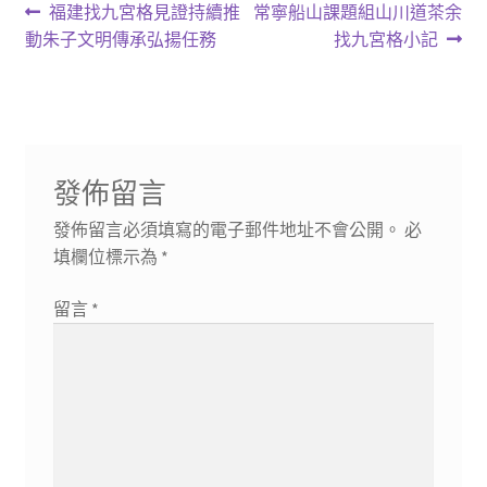
文
上
下
福建找九宮格見證持續推
常寧船山課題組山川道茶余
一
一
動朱子文明傳承弘揚任務
找九宮格小記
章
篇
篇
導
文
文
章:
章:
覽
發佈留言
發佈留言必須填寫的電子郵件地址不會公開。
必
填欄位標示為
*
留言
*