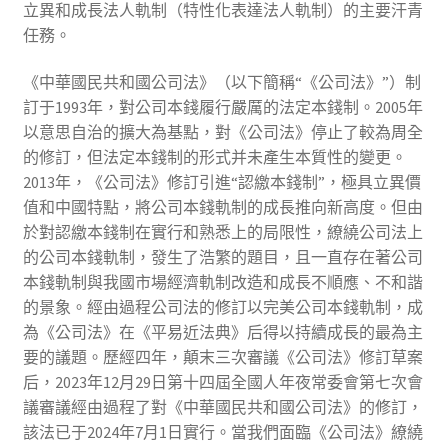
立異和成長法人軌制（特性化表達法人軌制）的主要汗青
任務。
《中華國民共和國公司法》（以下簡稱“《公司法》”）制
訂于1993年，對公司本錢履行嚴厲的法定本錢制。2005年
以意思自治的擴大為基點，對《公司法》停止了較為周全
的修訂，但法定本錢制的形式并未產生本質性的變更。
2013年，《公司法》修訂引進“認繳本錢制”，極具立異價
值和中國特點，將公司本錢軌制的成長推向新高度。但由
於對認繳本錢制在實行和熟悉上的局限性，繚繞公司法上
的公司本錢軌制，發生了浩繁的題目，且一直存在著公司
本錢軌制與我國市場經濟軌制改造和成長不順應、不和諧
的景象。經由過程公司法的修訂以完美公司本錢軌制，成
為《公司法》在《平易近法典》后得以持續成長的最為主
要的議題。歷經四年，顛末三次審議《公司法》修訂草案
后，2023年12月29日第十四屆全國人年夜常委會第七次會
議審議經由過程了對《中華國民共和國公司法》的修訂，
該法已于2024年7月1日實行。當我們面臨《公司法》繚繞