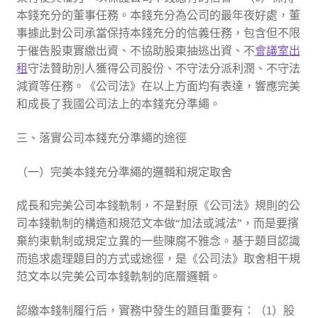
本錢充分的董事任務。本錢充分為公司的最年夜好處，董
事據此對公司承當保持本錢充分的信義任務，包含但不限
于催告股東實繳出資、不協助股東抽逃出資、不
會議室出
租
守法贊助別人獲得公司股份、不守法分派利潤、不守法
減資等任務。《公司法》在以上方面均有表達，響應完美
和成長了我國公司法上的本錢充分準繩。
三、落實公司本錢充分準繩的途徑
（一）完美本錢充分準繩的邏輯和規定取舍
成長和完美公司本錢軌制，不是對原《公司法》規則的公
司本錢軌制的構造和規范文本做“加法或減法”，而是要擯
棄約束軌制或規定立異的一些陳腐不雅念。基于題目認識
而追求處理題目的方式或途徑，是《公司法》取舍相干規
范文本以完美公司本錢軌制的底層邏輯。
認繳本錢制履行后，實務中發生的題目重要有：（1）股