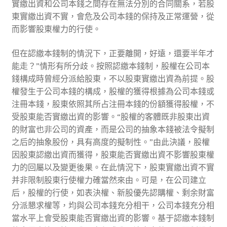
實繳出資和公司本錢之間存在無法分別的合同關系，若股
東實繳出資不實，會危及公司本錢的保持及正常運營，從
而影響股東權力的行使。
但在認繳本錢制的情況下，正要離開，好遠，還要半年才
能走？”情形有所分歧。按照認繳本錢制，股權在公司本
錢構成時曾經分派給股東，不以股東實繳出資為前提。股
權發生于公司本錢的構成，股權的獲得根據為公司本錢或
注冊本錢，股東依照其所占注冊本錢的份額獲得股權，不
受股東能否實繳出資的影響。“股權的客體既非股東出資
的財富也非公司的資產，而是公司的抽象本錢被法令擬制
之后的抽象股份，具有高度的擬制性。”由此決議，股權
因股東認繳出資而獲得，股東能否實繳出資不影響股東權
力的回屬以及變更後果。在此情況下，股東實繳出資不實
并非限制股東行使權力確當然來由。可是，在公司建立
后，股權的行使，如表決權、新股優先認購權、剩余財富
分派懇求權等，均與公司本錢充分相干，公司本錢充分相
當水平上會受股東能否實繳出資的影響。基于認繳本錢制