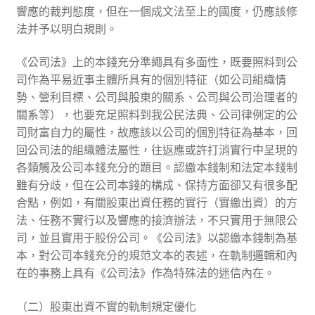
響應的裁判態度，但在一個成文法至上的國度，仍應該修
法并予以明白規則。
《公司法》上的本錢充分準繩具有多面性，既要照料到公
司作為平易近事主體所具有的個別特征（如公司組織情
勢、營利目標、公司與股東的關系、公司與公司治理者的
關系等），也要充足照料到我公民法典、公司律例定的公
司財富自力的屬性，故應該以公司的個別特征為基本，回
回公司法的組織體法屬性，往返應或許打消實行中呈現的
各類觸及公司本錢充分的題目。認繳本錢制和法定本錢制
雖有分歧，但在公司本錢的構成、保持方面卻又有很多配
合點，例如，有關股東出資任務的實行（實繳出資）的方
法、任務不實行以及響應的接濟辦法，不只實用于無限公
司，並且實用于股份公司。《公司法》以認繳本錢制為基
本，對公司本錢充分的規范文本的表述，在軌制邏輯和內
在的事務上具有《公司法》作為特殊法的迷信內在。
（二）股東出資不實的軌制規定優化