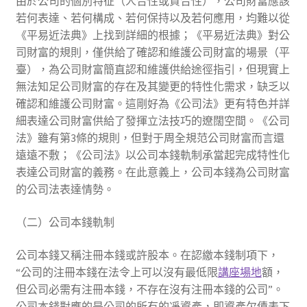
由於公司的個別特征（人合性或資合性），公司財富應該
若何表達、若何構成、若何保持以及若何應用，均難以從
《平易近法典》上找到詳細的根據；《平易近法典》對公
司財富的規則，僅供給了確認和維護公司財富的場景（平
臺），為公司財富簡直認和維護供給途徑指引，但現實上
無法知足公司財富的存在及其變更的特性化需求，缺乏以
確認和維護公司財富。這剛好為《公司法》更有特色并詳
細表達公司財富供給了發揮立法技巧的遼闊空間。《公司
法》雖有第3條的規則，但對于周全規范公司財富而言還
遠遠不敷；《公司法》以公司本錢軌制承當起完成特性化
表達公司財富的義務。在此意義上，公司本錢為公司財富
的公司法表達情勢。
（二）公司本錢軌制
公司本錢又稱注冊本錢或許股本。在認繳本錢制項下，
“公司的注冊本錢在法令上可以沒有最低限
講座場地
額，
但公司必需有注冊本錢，不存在沒有注冊本錢的公司”。
公司本錢對應的是公司的所有的凈資產，即資產欠債表下