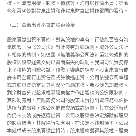
權、地盤應用權、股權、債務等，均可以作價出資；第49
條和第50條對貨泉出資和非貨泉財富出資作雷同的看待。
（三）實繳出資不實的股東掉權
股東實繳出資不實的，對其股權的享有、行使能否會有晦
氣影響，原《公司法》對此沒有詳細規則。域外公司法上
有相似的軌制，如德國《無限義務公司法》第21條規則的
股權因股東遲延交納出資而損失的軌制。我國司法實務停
止了積極的測驗考試，積聚了響應的經歷。股東未實行或
許未周全實行出資任務或許抽逃出資，公司依據公司章程
或許股東會決定對其利潤分派懇求權、新股優先認購權、
剩余財富分派懇求權等股東權力作出響應的公道限制的，
其限制有用。無限義務公司的股東未實行出資任務或許抽
逃所有的出資，經公司催告交納或許返還，其在公道時代
內仍未交納或許返還出資，公司以股東會決定解除該股東
的股東標準，其解除行動有用。在法定本錢制項下，公司
本錢構成于股東實繳出資時，股東響應獲得其股權，股東