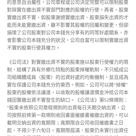
的意思自治屬性，公司章程或公司決定完整可以限制股東
對與實在繳出資不實部門對應的股權的行使。再者，股東
實繳出資不實，如股東謝絕實繳出資、股東損失出資的才
能而未能實繳出資，雖不影響其股權的回屬和變更，但卻
損壞了公司股東對公司本錢充分享有的同等好處關系，亦
會影響公司本錢充分的狀況，公司自當可以限制實繳出資
不實的股東行使其權力。
《公司法》對實繳出資不實的股東施以股東行使權力的限
制，結構了具有外鄉化特點的股東掉權軌制，不只組成公
司組織體成員（股東）的出資好處的均衡機制，並且成為
實在保護公司本錢充分的東西。例如，公司可以將“掉權”
股東的股權依法讓渡，以收取的股權讓渡價金沖抵公司本
錢因實繳出資不實發生的缺口。《公司法》第52條規則：
“股東未依照公司章程規則的出資每日天期交納出資，公
司按照前條第一款規則收回書面催繳書催繳出資的，可以
載明交納出資的寬期限；寬期限自公司收回催繳書之日
起，不得少于六旬日。寬期限屆滿，股東仍未實行出資任