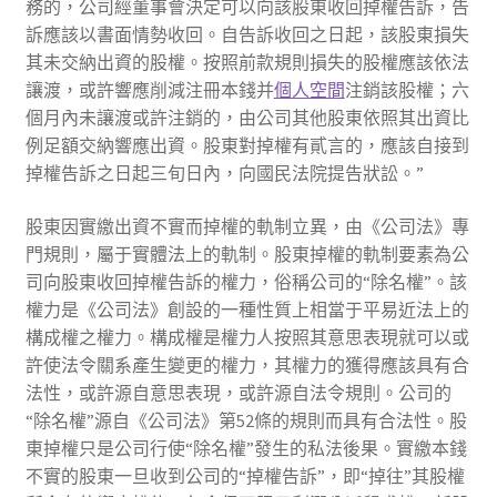
務的，公司經董事會決定可以向該股東收回掉權告訴，告
訴應該以書面情勢收回。自告訴收回之日起，該股東損失
其未交納出資的股權。按照前款規則損失的股權應該依法
讓渡，或許響應削減注冊本錢并
個人空間
注銷該股權；六
個月內未讓渡或許注銷的，由公司其他股東依照其出資比
例足額交納響應出資。股東對掉權有貳言的，應該自接到
掉權告訴之日起三旬日內，向國民法院提告狀訟。”
股東因實繳出資不實而掉權的軌制立異，由《公司法》專
門規則，屬于實體法上的軌制。股東掉權的軌制要素為公
司向股東收回掉權告訴的權力，俗稱公司的“除名權”。該
權力是《公司法》創設的一種性質上相當于平易近法上的
構成權之權力。構成權是權力人按照其意思表現就可以或
許使法令關系產生變更的權力，其權力的獲得應該具有合
法性，或許源自意思表現，或許源自法令規則。公司的
“除名權”源自《公司法》第52條的規則而具有合法性。股
東掉權只是公司行使“除名權”發生的私法後果。實繳本錢
不實的股東一旦收到公司的“掉權告訴”，即“掉往”其股權