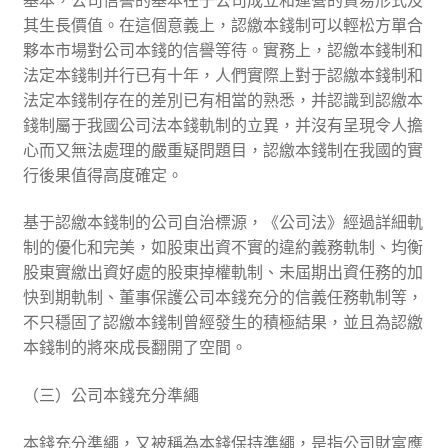
其生長價值。在這個意義上，認繳本錢制可以輕松方單合
夥本市場對公司本錢的信譽等待。實務上，認繳本錢制和
法定本錢制并行已有十年，人們實際上對于認繳本錢制和
法定本錢制存在的差別已有相當的熟悉，并認識到認繳本
錢制屬于我國公司法本錢軌制的立異，并沒有呈現令人擔
心而又無法處理的嚴重疑問題目，認繳本錢制在我國的實
行後果值得高度確定。
基于認繳本錢制的公司自治標源，《公司法》經過詳細軌
制的優化和完美，如股東出資不實的違約義務軌制、均衡
股東實繳出資好處的股東掉權軌制、未屆期出資任務的加
快到期軌制、董事保護公司本錢充分的信義任務軌制等，
不只穩固了認繳本錢制曾經發生的積極結果，並且為認繳
本錢制的將來成長翻開了空間。
（三）公司本錢充分準繩
本錢充分準繩，又被稱為本錢保持準繩，是指公司財富應