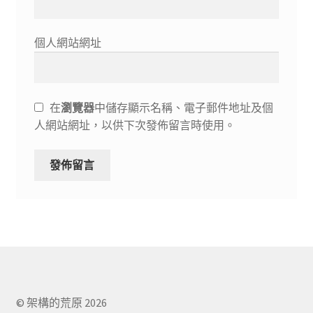
個人網站網址
在
瀏覽器
中儲存顯示名稱、電子郵件地址及個
人網站網址，以供下次發佈留言時使用。
© 架構的荒原 2026