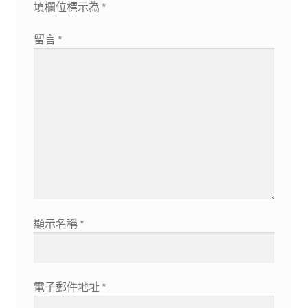
填欄位標示為
*
留言
*
顯示名稱
*
電子郵件地址
*