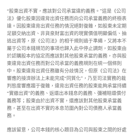
“股東出資不實，應該對公司承當違約義務。”這是《公司
法》優化股東因違背出資任務而向公司承當義務的終極表
達。因股東違背出資任務的情況絕對復雜，如股東未定期
足額交納出資、非貨泉財富出資的現實價值明顯偏低、抽
逃出資等，原《公司法》的相干規則過于準繩，又將本不
屬于公司本錢規范的事項也歸入此中停止調劑，如股東由
於認購股本的協定而應該對其他股東承當的義務，亦與股
東違背出資任務而對公司承當的義務規則在統一個條則
中。股東違背出資任務雖有分歧情況，但原《公司法》在
響應的接濟辦法上未能完成“同質化”，乃至司法實務的裁
判態度響應趨于復雜，違背出資任務的股東能夠承當持續
“實繳出資”的義務、返還出本錢息的義務、彌補賠還償付
義務等；股東由於出資不實，還應該對其他股東承當義
務，甚至在出資不實的本息范圍內對公司債務人承當義
務。
應該留意，公司本錢的核心題目為公司與股東之間的好處