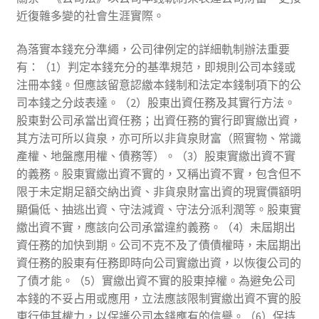
近復雜多變的社會生涯實際。
為落實本錢充分準繩，公司律例定的詳細軌制辦法重要
有：（1）判定本錢充分的基準規范，即規則公司本錢或
注冊本錢。但應該留意認繳本錢制和法定本錢制項下的公
司本錢之分歧表達。（2）股東出資任務及其實行方法。
股東對公司承當出資任務；出資任務的實行即實繳出資，
其方法可所以貨泉，亦可所以非貨泉財富（照實物、常識
產權、地盤應用權、債務等）。（3）股東實繳出資不實
的義務。股東實繳出資不實的，又稱出資不實，包含但不
限于未定期足額交納出資、非貨泉財富出資的現實價額明
顯偏低、抽逃出資、守法減資、守法分派利潤等。股東實
繳出資不實，應該向公司承當違約義務。（4）未屆期出
資任務的加快到期。公司不克不及了債債權時，未屆期出
資任務的股東有任務即時向公司實繳出資，以恢復公司的
了債才能。（5）實繳出資不實的股東掉權。為避免公司
本錢的不妥占用或應用，立法應該限制實繳出資不實的股
東行使其權力，以保護公司本錢應有的信譽。（6）保持