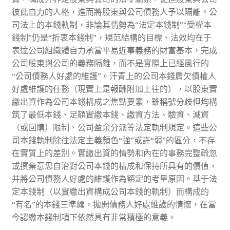
彼此自力的人格，進而將股東與公司債務人予以隔離。公
司法上的本錢軌制，非論其情勢為“法定本錢制”“受權本
錢制”仍是“折衷本錢制”，規范結構的目標、法效均在于
表達公司組織體自力承當平易近事義務的財富基本，完成
公司股東與公司的義務隔離，而不是實際上已經風行的
“公司債務人好處的維護”。汗青上的公司本錢肩欠債權人
好處維護的任務（現實上是報酬附加上往的），以股東實
繳出資作為公司本錢構成之焦點要素，雖稱號分歧但均構
筑了最低本錢、足額實繳本錢、繳資方法、驗資、減資
（或回購）限制、公司盈余分派等法定軌制規定。這些公
司本錢軌制除往法定主義顏色“強”或許“弱”的區分，不存
在實質上的差別。實繳出資的情勢和內在的事務完整疏忽
或擯棄意思自治對公司本錢的構成和保持所具有的價值，
并將公司債務人好處的維護作為額定的考量原因。基于法
定本錢制（以實繳出資構成公司本錢的軌制）而構成的
“有名”的本錢三準繩，拋開債務人好處維護的情懷，在當
今認繳本錢制項下依然具有非常積極的意義。