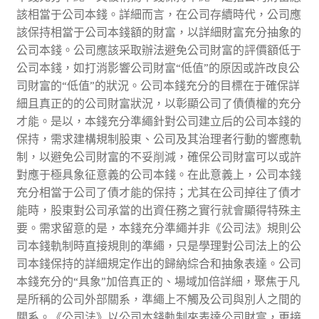
該相當于公司本錢。詳細而言，在公司存續時代，公司應
該保持相當于公司本錢額的財富，以詳細財富充分抽象的
公司本錢。公司應該采取辦法避免公司財富的評價額低于
公司本錢，如打消影響公司財富“低值”的原因或許改良公
司財富的“低值”的狀況。公司本錢充分的目標在于確保詳
細且真正的的公司財富狀況，以彰顯公司了債債權的充分
才能。是以，本錢充分準繩針對公司建立后的公司本錢的
保持，需求建構規制股東、公司及其治理者行動的響應軌
制，以避免公司財富的不妥削減，確保公司財富可以或許
對應于極具象征意義的公司本錢。在此意義上，公司本錢
充分相當于公司了債才能的保持；尤其在公司掉往了債才
能時，股東對公司承當的出資任務之實行就會顯得特殊主
要。需求留意的是，本錢充分準繩并非《公司法》規則公
司本錢軌制時直接規則的準繩，只是學理對公司法上的公
司本錢保持的詳細規定作出的歸納綜合和抽象表達。公司
本錢充分的“具象”加倍真正的、場域加倍詳細，聚焦于凡
是所稱的公司外部關系，準繩上不觸及公司與別人之間的
關系。《公司法》以公司本錢軌制來表達公司財富，更接