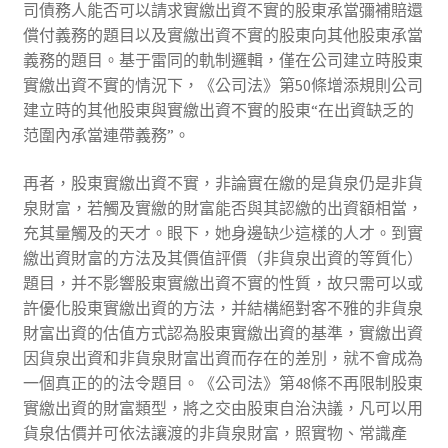
司債務人能否可以請求實繳出資不實的股東承當彌補賠還
償付義務的題目以及實繳出資不實的股東向其他股東承當
義務的題目。基于雷同的軌制邏輯，僅在公司建立時股東
實繳出資不實的情況下，《公司法》第50條增添規則公司
建立時的其他股東與實繳出資不實的股東“在出資缺乏的
范圍內承當連帶義務”。
再者，股東實繳出資不實，非論實在繳的是貨泉仍是非貨
泉財富，若觸及實繳的財富能否與其認繳的出資額相當，
充其量觸及的天才。眼下，她身邊缺少這樣的人才。到實
繳出資財富的方法及其價值評價（非貨泉出資的等質化）
題目，并不影響股東實繳出資不實的性質，故只需可以或
許優化股東實繳出資的方法，并結構絕對客不雅的非貨泉
財富出資的估值方式認為股東實繳出資的基準，實繳出資
因貨泉出資和非貨泉財富出資而存在的差別，就不會成為
一個真正的的法令題目。《公司法》第48條不再限制股東
實繳出資的財富類型，將之交由股東自治決議，凡可以用
貨泉估價并可依法讓渡的非貨泉財富，照實物、常識產