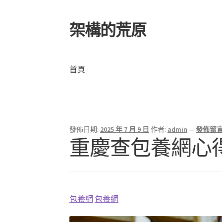
架構的荒原
跳
跳
至
至
導
主
覽
要
首頁
列
內
容
首頁
發佈日期:
2025 年 7 月 9 日
作者:
admin
—
發佈留
重慶查包養網心得
包養網
包養網