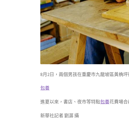
8月2日，兩個男孩在重慶市九龍坡區黃桷
包養
進夏以來，書店、夜市等特點
包養
花費場合
新華社記者 劉潺 攝