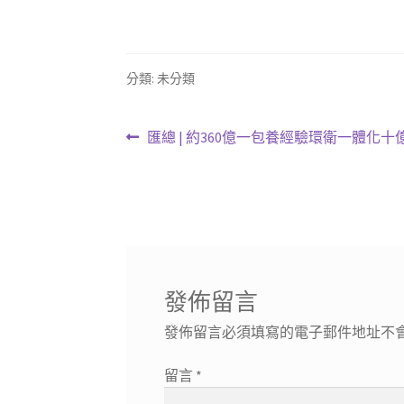
分類: 未分類
文
上
匯總 | 約360億一包養經驗環衛一體化
一
章
篇
導
文
章:
覽
發佈留言
發佈留言必須填寫的電子郵件地址不
留言
*