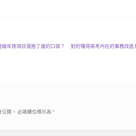
下
十億級年夜項目落進了誰的口袋？
對的懂得高考內在的事務改造
一
篇
文
章:
會公開。
必填欄位標示為
*